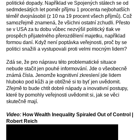
politické dopady. Například ve Spojených státech se od
sedmdesátých let poměr příjmu 1 procenta nejbohatších
téměř dvojnásobil (z 10 na 19 procent všech příjmů). Což
samozřejmě znamená, že všichni ostatní zchudli. Přesto
se v USA za tu dobu vůbec nezvýšil politický tlak ve
prospěch přijatelného přerozdělení majetku, například
formou daní. Když není poptávka veřejnosti, proč by se
politici snažili a vystupovali proti velmi mocným lidem?
Zdá se, že pro nápravu této problematické situace
nebude stačit jen pouhé informování. Jde o všeobecně
známá čísla. Jenomže kognitivní zkreslení jde lidem
hluboko pod kůži a je obtížné si to byť jen uvědomit.
Zřejmě to bude chtít dobré nápady a inovativní postupy,
které by pomohly veřejnosti uvědomit si, jak se věci
skutečně mají.
Video:
How Wealth Inequality Spiraled Out of Control |
Robert Reich