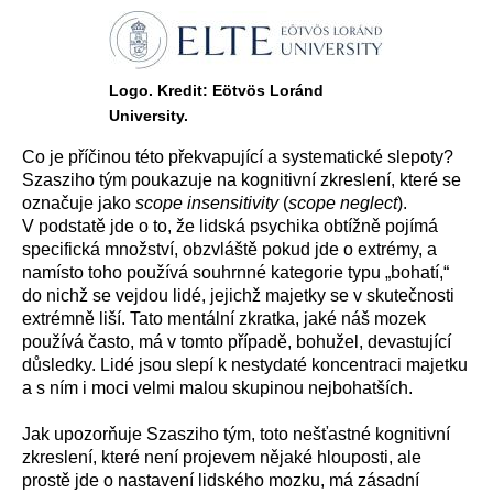
Logo. Kredit: Eötvös Loránd
University.
Co je příčinou této překvapující a systematické slepoty?
Szasziho tým poukazuje na kognitivní zkreslení, které se
označuje jako
scope insensitivity
(
scope neglect
).
V podstatě jde o to, že lidská psychika obtížně pojímá
specifická množství, obzvláště pokud jde o extrémy, a
namísto toho používá souhrnné kategorie typu „bohatí,“
do nichž se vejdou lidé, jejichž majetky se v skutečnosti
extrémně liší. Tato mentální zkratka, jaké náš mozek
používá často, má v tomto případě, bohužel, devastující
důsledky. Lidé jsou slepí k nestydaté koncentraci majetku
a s ním i moci velmi malou skupinou nejbohatších.
Jak upozorňuje Szasziho tým, toto nešťastné kognitivní
zkreslení, které není projevem nějaké hlouposti, ale
prostě jde o nastavení lidského mozku, má zásadní