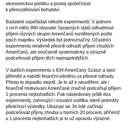
ekonomickou politiku a postoj společnosti
k přerozdělování bohatství.
Badatelé uspořádali několik experimentů. V jednom
z nich mělo 990 obyvatel Spojených států odhadnout
příjem různých skupin Američanů rozdělených podle
jejich majetku. Výsledek byl jednoznačný. Účastníci
experimentu relativně přesně odhadli příjem chudých
Američanů, ale současně systematicky a výrazně
podceňovali příjem těch nejmajetnějších.
V dalších experimentu s 834 Američany Szaszi a spol.
přitvrdili a nabídli finanční odměnu za přesné odhady.
Přesto to dopadlo stejně. Je to až k neuvěření, ale i
finančně motivovaní Američané značně podceňují příjem
1 procenta nejbohatších. Pak následovaly ještě dva
experimenty, zahrnující i vizuální vodítka, které potvrdily
předchozí výsledky. Ukazuje se, že lidé začínají
podceňovat příjmy zhruba u horních 20 procent, přičemž
u 1 procenta nejbohatších je to už opravdu výrazné.