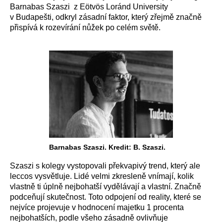
Barnabas Szaszi z Eötvös Loránd University
v Budapešti, odkryl zásadní faktor, který zřejmě značně
přispívá k rozevírání nůžek po celém světě.
Barnabas Szaszi. Kredit: B. Szaszi.
Szaszi s kolegy vystopovali překvapivý trend, který ale
leccos vysvětluje. Lidé velmi zkresleně vnímají, kolik
vlastně ti úplně nejbohatší vydělávají a vlastní. Značně
podceňují skutečnost. Toto odpojení od reality, které se
nejvíce projevuje v hodnocení majetku 1 procenta
nejbohatších, podle všeho zásadně ovlivňuje