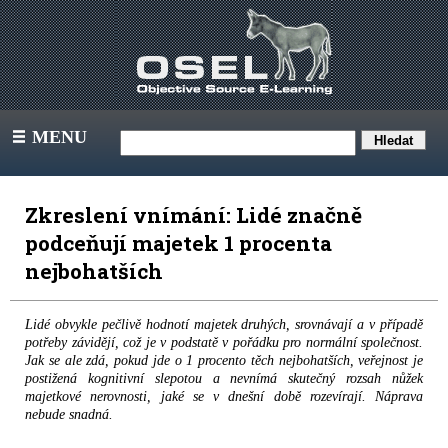
MENU
III
Zkreslení vnímání: Lidé značně
podceňují majetek 1 procenta
nejbohatších
Lidé obvykle pečlivě hodnotí majetek druhých, srovnávají a v případě
potřeby závidějí, což je v podstatě v pořádku pro normální společnost.
Jak se ale zdá, pokud jde o 1 procento těch nejbohatších, veřejnost je
postižená kognitivní slepotou a nevnímá skutečný rozsah nůžek
majetkové nerovnosti, jaké se v dnešní době rozevírají. Náprava
nebude snadná.