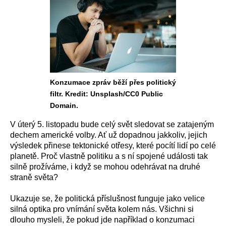
Konzumace zpráv běží přes politický
filtr. Kredit: Unsplash/CC0 Public
Domain.
V úterý 5. listopadu bude celý svět sledovat se zatajeným
dechem americké volby. Ať už dopadnou jakkoliv, jejich
výsledek přinese tektonické otřesy, které pocítí lidí po celé
planetě. Proč vlastně politiku a s ní spojené události tak
silně prožíváme, i když se mohou odehrávat na druhé
straně světa?
Ukazuje se, že politická příslušnost funguje jako velice
silná optika pro vnímání světa kolem nás. Všichni si
dlouho mysleli, že pokud jde například o konzumaci