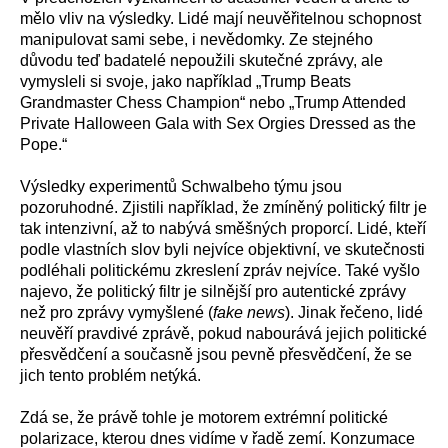
mělo vliv na výsledky. Lidé mají neuvěřitelnou schopnost
manipulovat sami sebe, i nevědomky. Ze stejného
důvodu teď badatelé nepoužili skutečné zprávy, ale
vymysleli si svoje, jako například „Trump Beats
Grandmaster Chess Champion“ nebo „Trump Attended
Private Halloween Gala with Sex Orgies Dressed as the
Pope.“
Výsledky experimentů Schwalbeho týmu jsou
pozoruhodné. Zjistili například, že zmíněný politický filtr je
tak intenzivní, až to nabývá směšných proporcí. Lidé, kteří
podle vlastních slov byli nejvíce objektivní, ve skutečnosti
podléhali politickému zkreslení zpráv nejvíce. Také vyšlo
najevo, že politický filtr je silnější pro autentické zprávy
než pro zprávy vymyšlené (
fake news
). Jinak řečeno, lidé
neuvěří pravdivé zprávě, pokud nabourává jejich politické
přesvědčení a současně jsou pevně přesvědčení, že se
jich tento problém netýká.
Zdá se, že právě tohle je motorem extrémní politické
polarizace, kterou dnes vidíme v řadě zemí. Konzumace