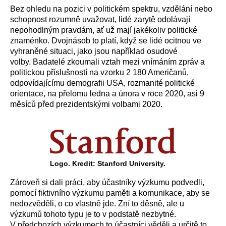
Bez ohledu na pozici v politickém spektru, vzdělání nebo
schopnost rozumně uvažovat, lidé zarytě odolávají
nepohodlným pravdám, ať už mají jakékoliv politické
znaménko. Dvojnásob to platí, když se lidé ocitnou ve
vyhraněné situaci, jako jsou například osudové
volby.
Badatelé zkoumali vztah mezi vnímáním zpráv a
politickou příslušností na vzorku 2 180 Američanů,
odpovídajícímu demografii USA, rozmanité politické
orientace, na přelomu ledna a února v roce 2020, asi 9
měsíců před prezidentskými volbami 2020.
Logo. Kredit: Stanford University.
Zároveň si dali práci, aby účastníky výzkumu podvedli,
pomocí fiktivního výzkumu paměti a komunikace, aby se
nedozvěděli, o co vlastně jde. Zní to děsně, ale u
výzkumů tohoto typu je to v podstatě nezbytné.
V předchozích výzkumech to účastníci věděli a určitě to