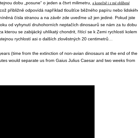
tejnou dobu „posune“ o jeden a čtvrt milimetru,
a konečně i z mé oblíbené
 což přibližně odpovídá například tloušťce běžného papíru nebo lidskéh
zmíněná čísla stranou a na závěr zde uveďme už jen jediné. Pokud jste
roku od vyhynutí druhohorních neptačích dinosaurů se nám za tu dobu
 kterou se zabijácký uhlíkatý chondrit, řítící se k Zemi rychlostí kolem
e stejnou rychlostí asi o dalších zlověstných 20 centimetrů…
 years (time from the extinction of non-avian dinosaurs at the end of the
utes would separate us from Gaius Julius Caesar and two weeks from