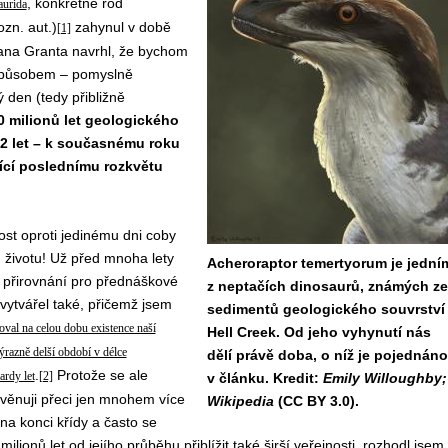
, konkrétně rod
aurida
ozn. aut.)
zahynul v době
[1]
Alana Granta navrhl, že bychom
m způsobem – pomyslně
 den (tedy přibližně
 milionů let geologického
52 let – k současnému roku
jící poslednímu rozkvětu
st oproti jedinému dni coby
 životu! Už před mnoha lety
Acheroraptor temertyorum je jední
 přirovnání pro přednáškové
z neptačích dinosaurů, známých ze
vytvářel také, přičemž jsem
sedimentů geologického souvrství
val na celou dobu existence naší
Hell Creek. Od jeho vyhynutí nás
 výrazně delší období v délce
dělí právě doba, o níž je pojednáno
.
Protože se ale
ardy let
[2]
v článku. Kredit:
Emily Willoughby;
věnuji přeci jen mnohem více
Wikipedia
(CC BY 3.0).
na konci křídy a často se
lionů let od jejího průběhu přiblížit také širší veřejnosti, rozhodl jsem