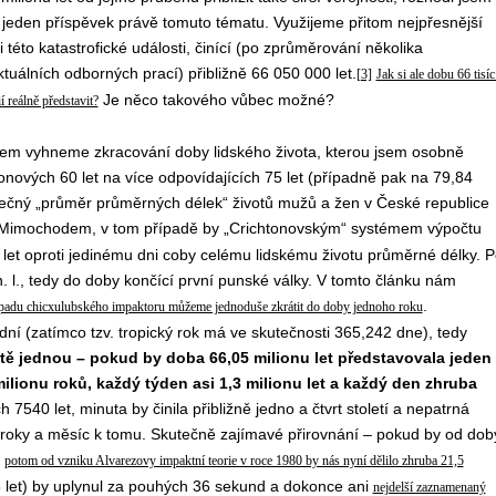
 jeden příspěvek právě tomuto tématu. Využijeme přitom nejpřesnější
 této katastrofické události, činící (po zprůměrování několika
ktuálních odborných prací) přibližně 66 050 000 let.
[3]
Jak si ale dobu 66 tisíc
Je něco takového vůbec možné?
í reálně představit?
šem vyhneme zkracování doby lidského života, kterou jsem osobně
onových 60 let na více odpovídajících 75 let (případně pak na 79,84
lečný „průměr průměrných délek“ životů mužů a žen v České republice
imochodem, v tom případě by „Crichtonovským“ systémem výpočtu
let oproti jedinému dni coby celému lidskému životu průměrné délky. P
. l., tedy do doby končící první punské války. V tomto článku nám
.
padu chicxulubského impaktoru můžeme jednoduše zkrátit do doby jednoho roku
í (zatímco tzv. tropický rok má ve skutečnosti 365,242 dne), tedy
tě jednou – pokud by doba 66,05 milionu let představovala jeden
ilionu roků, každý týden asi 1,3 milionu let a každý den zhruba
540 let, minuta by činila přibližně jedno a čtvrt století a nepatrná
2 roky a měsíc k tomu. Skutečně zajímavé přirovnání – pokud by od dob
,
potom od vzniku Alvarezovy impaktní teorie v roce 1980 by nás nyní dělilo zhruba 21,5
5 let) by uplynul za pouhých 36 sekund a dokonce ani
nejdelší zaznamenaný