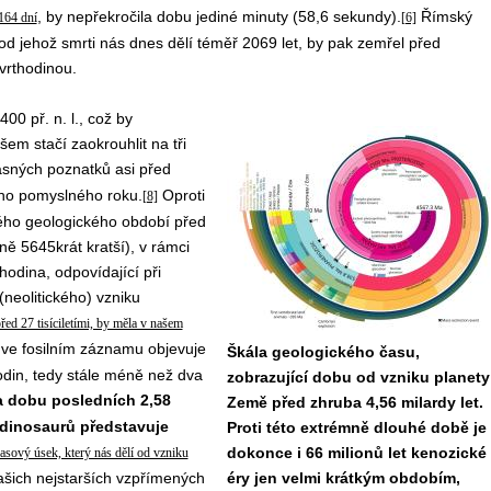
, by nepřekročila dobu jediné minuty (58,6 sekundy).
Římský
164 dní
[6]
 od jehož smrti nás dnes dělí téměř 2069 let, by pak zemřel před
vrthodinou.
0 př. n. l., což by
em stačí zaokrouhlit na tři
asných poznatků asi před
eho pomyslného roku.
Oproti
[8]
ného geologického období před
žně 5645krát kratší), v rámci
odina, odpovídající při
(neolitického) vzniku
ed 27 tisíciletími, by měla v našem
ve fosilním záznamu objevuje
Škála geologického času,
odin, tedy stále méně než dva
zobrazující dobu od vzniku planety
a dobu posledních 2,58
Země před zhruba 4,56 milardy let.
 dinosaurů představuje
Proti této extrémně dlouhé době je
dokonce i 66 milionů let kenozické
časový úsek, který nás dělí od vzniku
šich nejstarších vzpřímených
éry jen velmi krátkým obdobím,