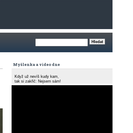
Myšlenka a video dne
Když už nevíš kudy kam,
tak si zakřič: Nejsem sám!