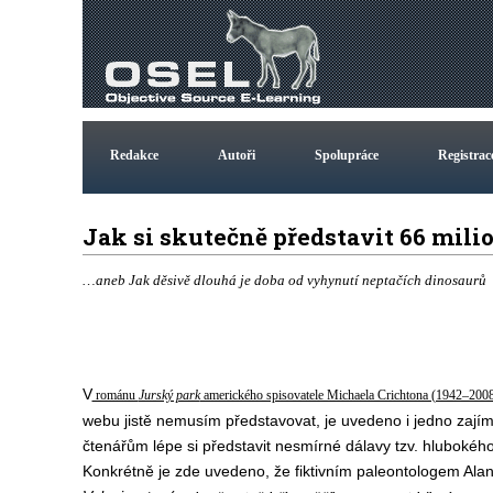
Redakce
Autoři
Spolupráce
Registrac
Jak si skutečně představit 66 mili
…aneb Jak děsivě dlouhá je doba od vyhynutí neptačích dinosaurů
V
románu
Jurský park
amerického spisovatele Michaela Crichtona (1942–200
webu jistě nemusím představovat, je uvedeno i jedno zají
čtenářům lépe si představit nesmírné dálavy tzv. hlubokéh
Konkrétně je zde uvedeno, že fiktivním paleontologem Al