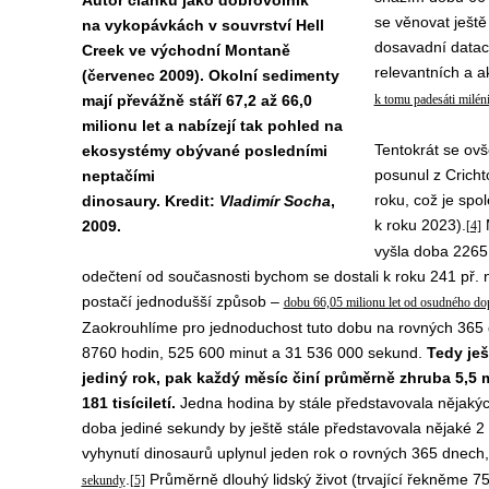
Autor článku jako dobrovolník
se věnovat ještě
na vykopávkách v souvrství Hell
dosavadní dataci
Creek ve východní Montaně
relevantních a a
(červenec 2009). Okolní sedimenty
mají převážně stáří 67,2 až 66,0
k tomu padesáti miléni
milionu let a nabízejí tak pohled na
Tentokrát se ov
ekosystémy obývané posledními
posunul z Cricht
neptačími
roku, což je spo
dinosaury. Kredit:
Vladimír Socha
,
k roku 2023).
M
2009.
[4]
vyšla doba 2265 
odečtení od současnosti bychom se dostali k roku 241 př. n
postačí jednodušší způsob –
dobu 66,05 milionu let od osudného do
Zaokrouhlíme pro jednoduchost tuto dobu na rovných 365 dn
8760 hodin, 525 600 minut a 31 536 000 sekund.
Tedy ješ
jediný rok, pak každý měsíc činí průměrně zhruba 5,5 m
181 tisíciletí.
Jedna hodina by stále představovala nějakých 7
doba jediné sekundy by ještě stále představovala nějaké 
vyhynutí dinosaurů uplynul jeden rok o rovných 365 dnech
.
Průměrně dlouhý lidský život (trvající řekněme 7
sekundy
[5]