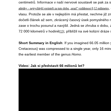
centimetrů. Informace v naší nervové soustavě se pak za s
,
atletiky – nejrychlejší sprinteři za tuto dobu „urazí“ vzdálenost 0,12 milimetru
vlasu. Protože se ale v nejlepším má přestat, nechme již 
dočetli článek až sem, zkrácený časový úsek pomyslného 
zase o trochu posunul a navýšil. Jedná se zhruba o dobu, za
72 000 kilometrů v hodině
, přiblížil na své kolizní dráz
[15]
Short Summary in English
: If you imagined 66.05 million
Cretaceous) was compressed to a single year, only 16 min
the earliest member of the genus
Homo
.
Video: Jak si představit 66 milionů let?