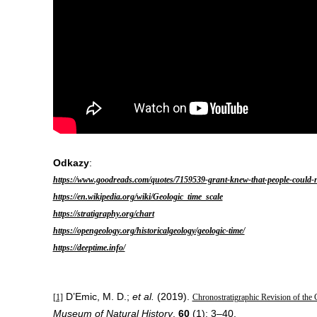
Odkazy
:
https://www.goodreads.com/quotes/7159539-grant-knew-that-people-could-
https://en.wikipedia.org/wiki/Geologic_time_scale
https://stratigraphy.org/chart
https://opengeology.org/historicalgeology/geologic-time/
https://deeptime.info/
D’Emic, M. D.;
et al.
(2019).
[1]
Chronostratigraphic Revision of the
Museum of Natural History
.
60
(1): 3–40.