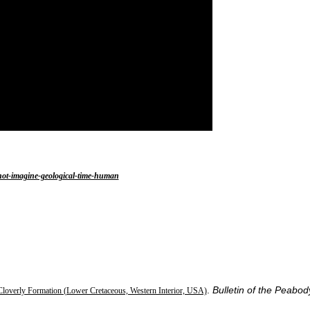
not-imagine-geological-time-human
.
Bulletin of the Peabod
 Cloverly Formation (Lower Cretaceous, Western Interior, USA)