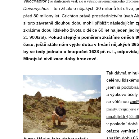
Velociraptor
(
ve skutečnosti však šlo o většího severoamerického dromeos
Deinonychus
– ten žil ale o nějakých 30 milionů let dříve, p
před 80 miliony let. Crichton právě prostřednictvím úvah 
si tuto závratně dlouhou dobu mohli přiblížit následující
zkrátíme dobu lidského života o délce 60 let na jeden jediný
21 900krát).
Pokud stejným poměrem zkrátíme oněch 80
času, ještě stále nám vyjde doba v trvání nějakých 36
by se tedy jednalo o letopočet 1628 př. n. l., odpovída
Mínojské civilizace doby bronzové.
Tak dávná minulo
celému lidskému
jsem si podobná
a výukové účely 
se většinou
zaměřo
planety, trvající ještě
omračujících 4,56 mili
v poslední době 
otázce vymírání 
snažím dobu 66 mi