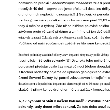
hominidních předků
Sahelanthropus tchadensis
žil asi před
necelých 40 dní – teprve zde jsme překonali desetinu délk
druhohorních neptačích dinosaurů.
Geologická perioda 
[11]
třetihory) začíná s počátkem epochy miocénu před 23,03 mi
tedy 4 měsíce a týden). Zde už se blížíme polovině celéh
závěrem proto výrazně přidáme a zmíníme už jen dvě událo
, což nás do
existovala na území Colorada opět pevně ustavená savčí fauna
Počítáno od naší současnosti zpětně se tito raně kenozoičtí
Extrémní podmínky zastíněné oblohy a tzv. impaktní zimy trvaly podle většiny
fascinujících 95 setin sekundy.
Dva roky toho nejhoršíh
[13]
porovnání představovalo čas mezi půlnocí (dobou dopadu) a
s trochou nadsázky pojďme do úplného geologického extré
území Severní Dakoty byl patrně zdevastován kmitajícími
dorazilo spolu s dopadajícími impaktními sférulemi již asi za 10 minut po impa
skutečný přímý konec druhohorní éry a začátek kenozoika
A jak bychom si stáli v našem kalendáři? Vskutku poz
sekundy, tedy deset mikrosekund.
Za tuto dobu urazí sv