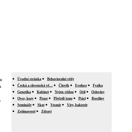
Úvodní stránka
Behavioralni vědy
a
Česká a slovenská vě…
Člověk
Evoluce
Fyzika
a
Genetika
Kabinet
Nejen vědou
Osli
Osloviny
Ovce, kozy
Prase
Přečetli jsme
Ptáci
Rostliny
a
Semináře
Skot
Vesmír
Viry, bakterie
Zajímavosti
Zdraví