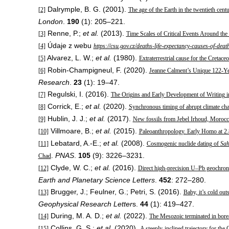
Dalrymple, B. G. (2001).
[2]
The age of the Earth in the twentieth cent
London
.
190
(1): 205–221.
Renne, P.;
et al.
(2013).
[3]
Time Scales of Critical Events Around th
Údaje z webu
[4]
https://csu.gov.cz/deaths-life-expectancy-causes-of-deat
Alvarez, L. W.;
et al.
(1980).
[5]
Extraterrestrial cause for the Cretace
Robin-Champigneul, F. (2020).
[6]
Jeanne Calment’s Unique 122-Yea
Research
.
23
(1): 19–47.
Regulski, I. (2016).
[7]
The Origins and Early Development of Writing i
Corrick, E.;
et al.
(2020).
[8]
Synchronous timing of abrupt climate chan
Hublin, J. J.;
et al.
(2017).
[9]
New fossils from Jebel Irhoud, Morocc
Villmoare, B.;
et al.
(2015).
[10]
Paleoanthropology. Early Homo at 2.
Lebatard, A.-E.;
et al.
(2008).
[11]
Cosmogenic nuclide dating of
Sah
.
PNAS
.
105
(9): 3226–3231.
Chad
Clyde, W. C.;
et al.
(2016).
[12]
Direct high-precision U–Pb geochrono
Earth and Planetary Science Letters
.
452
: 272–280.
Brugger, J.; Feulner, G.; Petri, S. (2016).
[13]
Baby, it’s cold out
Geophysical Research Letter
s.
44
(1): 419–427.
During, M. A. D.;
et al.
(2022).
[14]
The Mesozoic terminated in bore
Collins, G. S.;
et al.
(2020).
[15]
A steeply-inclined trajectory for the