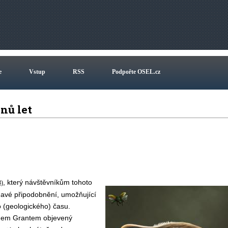
e
Vstup
RSS
Podpořte OSEL.cz
onů let
, který návštěvníkům tohoto
8)
mavé připodobnění, umožňující
o (geologického) času.
anem Grantem objevený