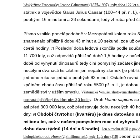
lidský život Francouzky Jeanne Calmentové (1875–1997), tedy doba 122 let a 
státník a vojevůdce Gaius Julius Caesar (100–44 př. n. l.),
pouhými 16 minutami a 28 sekundami, tedy zhruba před čt
Písmo vzniklo pravděpodobně v Mezopotámii kolem roku 340
znamenalo přibližně dobu 43 minut a 10 sekund, zde už ovš
čtvrtě hodiny.
Poslední doba ledová skončila podle souč
[7]
11 700 lety, což odpovídá přibližně době 1,5 hodiny z naš
době od vyhynutí dinosaurů tedy činí pomyslný začátek ji
necelými dvanácti tisíciletími jen nepatrný zlomek (je přibli
jednoho roku se jedná o pouhých 93 minut. Ostatně rovná h
zpětném chodu času přibližně roku 5500 př. n. l., je dobou 
zemědělství v užším smyslu.
Věstonická Venuše, zhotovená zhruba př
. Druh
Homo sapiens
se 
porovnání přidělený čas lehce přes 3,5 hodiny
asi před 300 000 lety, což představuje dobu necelých 40 h
dny.
Období čtvrtohor (kvartéru) je dnes datováno n
[9]
milionu let, což v našem pomyslném roce od vyhynutí
dobu dvou týdnů (14 dní a 6 hodin).
Jen o trochu delší je pak 
.
Jeden z na
biologického rodu
Homo
(2,8 milionu roků, tedy 15,5 dne)
[10]