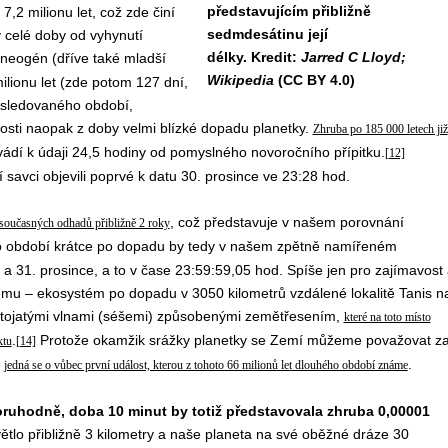
představujícím přibližně
 7,2 milionu let, což zde činí
sedmdesátinu její
y celé doby od vyhynutí
délky. Kredit:
Jarred C Lloyd;
neogén (dříve také mladší
Wikipedia
(CC BY 4.0)
lionu let (zde potom 127 dní,
o sledovaného období,
sti naopak z doby velmi blízké dopadu planetky.
Zhruba po 185 000 letech již
vádí k údaji 24,5 hodiny od pomyslného novoročního přípitku.
[12]
 savci objevili poprvé k datu 30. prosince ve 23:28 hod.
, což představuje v našem porovnání
 současných odhadů přibližně 2 roky
o období krátce po dopadu by tedy v našem zpětně namířeném
 31. prosince, a to v čase 23:59:59,05 hod. Spíše jen pro zajímavost 
mu – ekosystém po dopadu v 3050 kilometrů vzdálené lokalitě Tanis n
 stojatými vlnami (séšemi) způsobenými zemětřesením,
které na toto místo
.
Protože okamžik srážky planetky se Zemí můžeme považovat z
ktu
[14]
,
.
jedná se o vůbec první událost, kterou z tohoto 66 milionů let dlouhého období známe
oruhodně, doba 10 minut by totiž představovala zhruba 0,00001
ětlo přibližně 3 kilometry a naše planeta na své oběžné dráze 30