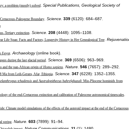
.
Special Publications, Geological Society of
ury: a problem (mostly) solved
.
Science
.
339
(6120): 684–687.
e Cretaceous-Paleogene Boundary
h
.
Science
.
208
(4448): 1095–1108.
ous–Tertiary extinction
.
Rejuvenatio
r Life Span: Facts and Factors; Longevity History in Her Genealogical Tree
.
Archaeology
(online book).
n Egypt
.
Science
.
369
(6506): 963–969.
ges during the last glacial period
.
Nature
.
546
(7657): 289–292.
o and the pan-African origin of
Homo sapiens
.
Science
.
347
(6228): 1352–1355.
8 Ma from Ledi-Geraru, Afar, Ethiopia
elanthropus tchadensis
and
Australopithecus
bahrelghazali
: Mio-Pliocene hominids from
.
logy of the end-Cretaceous extinction and calibration of Paleocene astronomical timescales
side: Climate model simulations of the effects of the asteroid impact at the end of the Cretaceous
.
Nature
.
603
(7899): 91–94.
al spring
.
Nature Communications
.
11
(1): 1480.
 Chicxulub impact