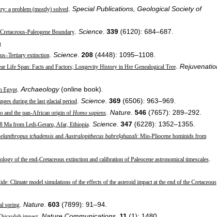
.
Special Publications, Geological Society of
ury: a problem (mostly) solved
.
Science
.
339
(6120): 684–687.
e Cretaceous-Paleogene Boundary
h
.
Science
.
208
(4448): 1095–1108.
ous–Tertiary extinction
.
Rejuvenatio
r Life Span: Facts and Factors; Longevity History in Her Genealogical Tree
.
Archaeology
(online book).
n Egypt
.
Science
.
369
(6506): 963–969.
ges during the last glacial period
.
Nature
.
546
(7657): 289–292.
o and the pan-African origin of
Homo sapiens
.
Science
.
347
(6228): 1352–1355.
8 Ma from Ledi-Geraru, Afar, Ethiopia
elanthropus tchadensis
and
Australopithecus
bahrelghazali
: Mio-Pliocene hominids from
.
logy of the end-Cretaceous extinction and calibration of Paleocene astronomical timescales
side: Climate model simulations of the effects of the asteroid impact at the end of the Cretaceous
.
Nature
.
603
(7899): 91–94.
al spring
.
Nature Communications
.
11
(1): 1480.
 Chicxulub impact