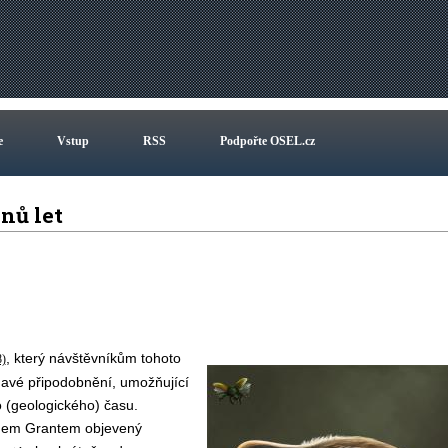
e
Vstup
RSS
Podpořte OSEL.cz
onů let
, který návštěvníkům tohoto
8)
mavé připodobnění, umožňující
o (geologického) času.
anem Grantem objevený