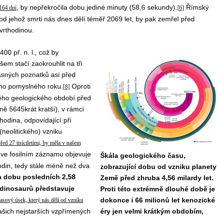
, by nepřekročila dobu jediné minuty (58,6 sekundy).
Římský
164 dní
[6]
 od jehož smrti nás dnes dělí téměř 2069 let, by pak zemřel před
vrthodinou.
0 př. n. l., což by
em stačí zaokrouhlit na tři
asných poznatků asi před
eho pomyslného roku.
Oproti
[8]
ného geologického období před
žně 5645krát kratší), v rámci
odina, odpovídající při
(neolitického) vzniku
ed 27 tisíciletími, by měla v našem
ve fosilním záznamu objevuje
Škála geologického času,
odin, tedy stále méně než dva
zobrazující dobu od vzniku planety
a dobu posledních 2,58
Země před zhruba 4,56 milardy let.
 dinosaurů představuje
Proti této extrémně dlouhé době je
dokonce i 66 milionů let kenozické
časový úsek, který nás dělí od vzniku
šich nejstarších vzpřímených
éry jen velmi krátkým obdobím,