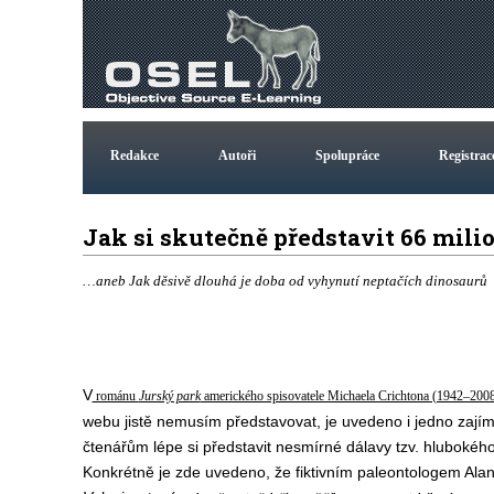
Redakce
Autoři
Spolupráce
Registrac
Jak si skutečně představit 66 mili
…aneb Jak děsivě dlouhá je doba od vyhynutí neptačích dinosaurů
V
románu
Jurský park
amerického spisovatele Michaela Crichtona (1942–200
webu jistě nemusím představovat, je uvedeno i jedno zají
čtenářům lépe si představit nesmírné dálavy tzv. hlubokéh
Konkrétně je zde uvedeno, že fiktivním paleontologem Al