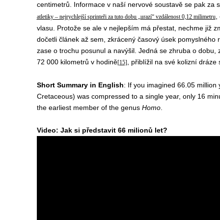
centimetrů. Informace v naší nervové soustavě se pak za s
,
atletiky – nejrychlejší sprinteři za tuto dobu „urazí“ vzdálenost 0,12 milimetru
vlasu. Protože se ale v nejlepším má přestat, nechme již 
dočetli článek až sem, zkrácený časový úsek pomyslného 
zase o trochu posunul a navýšil. Jedná se zhruba o dobu, za
72 000 kilometrů v hodině
, přiblížil na své kolizní dráz
[15]
Short Summary in English
: If you imagined 66.05 million
Cretaceous) was compressed to a single year, only 16 min
the earliest member of the genus
Homo
.
Video: Jak si představit 66 milionů let?