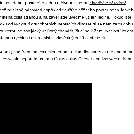
tejnou dobu „posune“ o jeden a čtvrt milimetru,
a konečně i z mé oblíbené
 což přibližně odpovídá například tloušťce běžného papíru nebo lidskéh
zmíněná čísla stranou a na závěr zde uveďme už jen jediné. Pokud jste
roku od vyhynutí druhohorních neptačích dinosaurů se nám za tu dobu
 kterou se zabijácký uhlíkatý chondrit, řítící se k Zemi rychlostí kolem
e stejnou rychlostí asi o dalších zlověstných 20 centimetrů…
 years (time from the extinction of non-avian dinosaurs at the end of the
utes would separate us from Gaius Julius Caesar and two weeks from