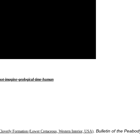
not-imagine-geological-time-human
.
Bulletin of the Peabod
 Cloverly Formation (Lower Cretaceous, Western Interior, USA)