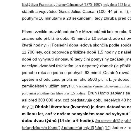
lidský život Francouzky Jeanne Calmentové (1875–1997), tedy doba 122 let a 
státník a vojevůdce Gaius Julius Caesar (100–44 př. n. l.),
pouhými 16 minutami a 28 sekundami, tedy zhruba před čt
Písmo vzniklo pravděpodobně v Mezopotámii kolem roku 340
znamenalo přibližně dobu 43 minut a 10 sekund, zde už ovš
čtvrtě hodiny.
Poslední doba ledová skončila podle souč
[7]
11 700 lety, což odpovídá přibližně době 1,5 hodiny z naš
době od vyhynutí dinosaurů tedy činí pomyslný začátek ji
necelými dvanácti tisíciletími jen nepatrný zlomek (je přibli
jednoho roku se jedná o pouhých 93 minut. Ostatně rovná h
zpětném chodu času přibližně roku 5500 př. n. l., je dobou 
zemědělství v užším smyslu.
Věstonická Venuše, zhotovená zhruba př
. Druh
Homo sapiens
se 
porovnání přidělený čas lehce přes 3,5 hodiny
asi před 300 000 lety, což představuje dobu necelých 40 h
dny.
Období čtvrtohor (kvartéru) je dnes datováno n
[9]
milionu let, což v našem pomyslném roce od vyhynutí
dobu dvou týdnů (14 dní a 6 hodin).
Jen o trochu delší je pak 
.
Jeden z na
biologického rodu
Homo
(2,8 milionu roků, tedy 15,5 dne)
[10]