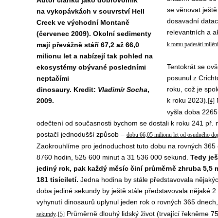
Autor článku jako dobrovolník
se věnovat ještě
na vykopávkách v souvrství Hell
dosavadní dataci
Creek ve východní Montaně
relevantních a a
(červenec 2009). Okolní sedimenty
mají převážně stáří 67,2 až 66,0
k tomu padesáti miléni
milionu let a nabízejí tak pohled na
Tentokrát se ov
ekosystémy obývané posledními
posunul z Cricht
neptačími
roku, což je spo
dinosaury. Kredit:
Vladimír Socha
,
k roku 2023).
M
2009.
[4]
vyšla doba 2265 
odečtení od současnosti bychom se dostali k roku 241 př. n
postačí jednodušší způsob –
dobu 66,05 milionu let od osudného do
Zaokrouhlíme pro jednoduchost tuto dobu na rovných 365 dn
8760 hodin, 525 600 minut a 31 536 000 sekund.
Tedy ješ
jediný rok, pak každý měsíc činí průměrně zhruba 5,5 m
181 tisíciletí.
Jedna hodina by stále představovala nějakých 7
doba jediné sekundy by ještě stále představovala nějaké 
vyhynutí dinosaurů uplynul jeden rok o rovných 365 dnech
.
Průměrně dlouhý lidský život (trvající řekněme 7
sekundy
[5]