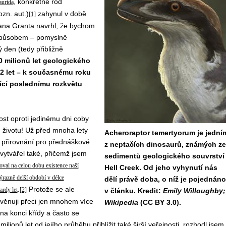
, konkrétně rod
aurida
ozn. aut.)
zahynul v době
[1]
Alana Granta navrhl, že bychom
m způsobem – pomyslně
 den (tedy přibližně
 milionů let geologického
52 let – k současnému roku
jící poslednímu rozkvětu
st oproti jedinému dni coby
 životu! Už před mnoha lety
Acheroraptor temertyorum je jední
 přirovnání pro přednáškové
z neptačích dinosaurů, známých ze
vytvářel také, přičemž jsem
sedimentů geologického souvrství
val na celou dobu existence naší
Hell Creek. Od jeho vyhynutí nás
 výrazně delší období v délce
dělí právě doba, o níž je pojednáno
.
Protože se ale
ardy let
[2]
v článku. Kredit:
Emily Willoughby;
věnuji přeci jen mnohem více
Wikipedia
(CC BY 3.0).
na konci křídy a často se
lionů let od jejího průběhu přiblížit také širší veřejnosti, rozhodl jsem