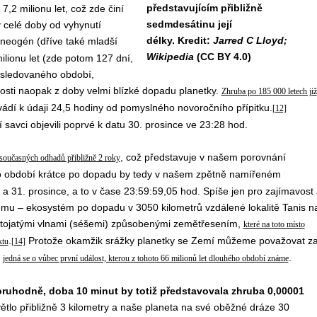
představujícím přibližně
 7,2 milionu let, což zde činí
sedmdesátinu její
y celé doby od vyhynutí
délky. Kredit:
Jarred C Lloyd;
neogén (dříve také mladší
Wikipedia
(CC BY 4.0)
lionu let (zde potom 127 dní,
o sledovaného období,
sti naopak z doby velmi blízké dopadu planetky.
Zhruba po 185 000 letech již
vádí k údaji 24,5 hodiny od pomyslného novoročního přípitku.
[12]
 savci objevili poprvé k datu 30. prosince ve 23:28 hod.
, což představuje v našem porovnání
 současných odhadů přibližně 2 roky
o období krátce po dopadu by tedy v našem zpětně namířeném
 31. prosince, a to v čase 23:59:59,05 hod. Spíše jen pro zajímavost 
mu – ekosystém po dopadu v 3050 kilometrů vzdálené lokalitě Tanis n
 stojatými vlnami (séšemi) způsobenými zemětřesením,
které na toto místo
.
Protože okamžik srážky planetky se Zemí můžeme považovat z
ktu
[14]
,
.
jedná se o vůbec první událost, kterou z tohoto 66 milionů let dlouhého období známe
oruhodně, doba 10 minut by totiž představovala zhruba 0,00001
ětlo přibližně 3 kilometry a naše planeta na své oběžné dráze 30