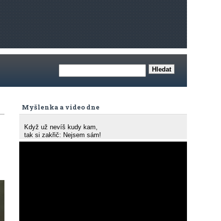
Myšlenka a video dne
Když už nevíš kudy kam,
tak si zakřič: Nejsem sám!