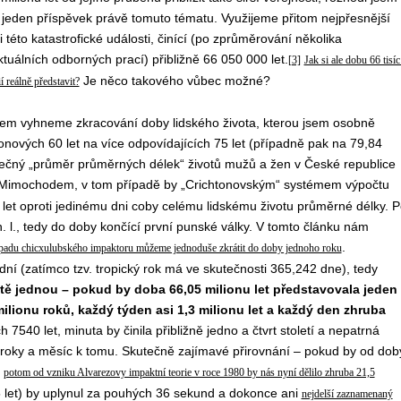
 jeden příspěvek právě tomuto tématu. Využijeme přitom nejpřesnější
 této katastrofické události, činící (po zprůměrování několika
ktuálních odborných prací) přibližně 66 050 000 let.
[3]
Jak si ale dobu 66 tisíc
Je něco takového vůbec možné?
í reálně představit?
šem vyhneme zkracování doby lidského života, kterou jsem osobně
onových 60 let na více odpovídajících 75 let (případně pak na 79,84
lečný „průměr průměrných délek“ životů mužů a žen v České republice
imochodem, v tom případě by „Crichtonovským“ systémem výpočtu
let oproti jedinému dni coby celému lidskému životu průměrné délky. P
. l., tedy do doby končící první punské války. V tomto článku nám
.
padu chicxulubského impaktoru můžeme jednoduše zkrátit do doby jednoho roku
í (zatímco tzv. tropický rok má ve skutečnosti 365,242 dne), tedy
tě jednou – pokud by doba 66,05 milionu let představovala jeden
ilionu roků, každý týden asi 1,3 milionu let a každý den zhruba
540 let, minuta by činila přibližně jedno a čtvrt století a nepatrná
2 roky a měsíc k tomu. Skutečně zajímavé přirovnání – pokud by od dob
,
potom od vzniku Alvarezovy impaktní teorie v roce 1980 by nás nyní dělilo zhruba 21,5
5 let) by uplynul za pouhých 36 sekund a dokonce ani
nejdelší zaznamenaný