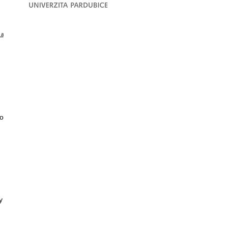
 a
o
y