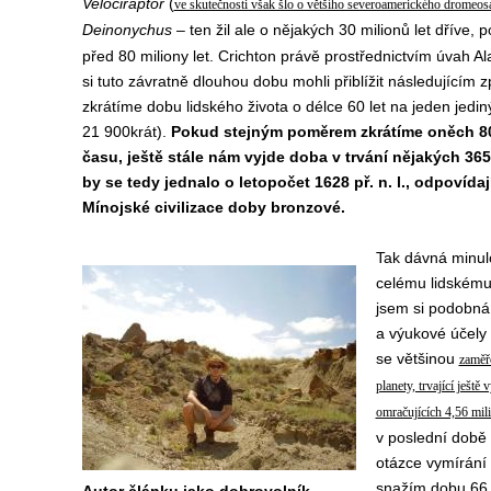
Velociraptor
(
ve skutečnosti však šlo o většího severoamerického dromeos
Deinonychus
– ten žil ale o nějakých 30 milionů let dříve, p
před 80 miliony let. Crichton právě prostřednictvím úvah 
si tuto závratně dlouhou dobu mohli přiblížit následující
zkrátíme dobu lidského života o délce 60 let na jeden jediný
21 900krát).
Pokud stejným poměrem zkrátíme oněch 80
času, ještě stále nám vyjde doba v trvání nějakých 36
by se tedy jednalo o letopočet 1628 př. n. l., odpovída
Mínojské civilizace doby bronzové.
Tak dávná minulo
celému lidskému
jsem si podobná
a výukové účely 
se většinou
zaměřo
planety, trvající ještě
omračujících 4,56 mili
v poslední době 
otázce vymírání 
snažím dobu 66 mi