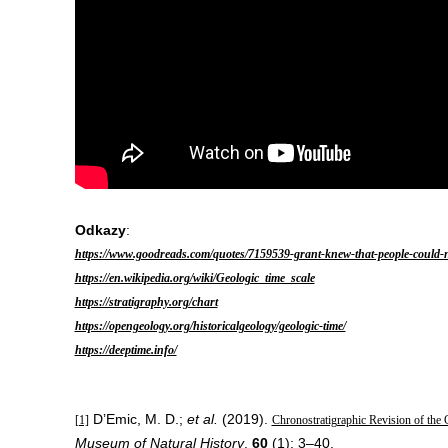
Odkazy
:
https://www.goodreads.com/quotes/7159539-grant-knew-that-people-could-
https://en.wikipedia.org/wiki/Geologic_time_scale
https://stratigraphy.org/chart
https://opengeology.org/historicalgeology/geologic-time/
https://deeptime.info/
D’Emic, M. D.;
et al.
(2019).
[1]
Chronostratigraphic Revision of the
Museum of Natural History
.
60
(1): 3–40.