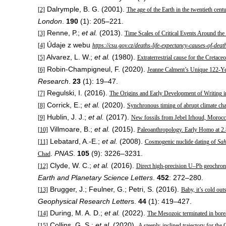
Dalrymple, B. G. (2001).
[2]
The age of the Earth in the twentieth cent
London
.
190
(1): 205–221.
Renne, P.;
et al.
(2013).
[3]
Time Scales of Critical Events Around th
Údaje z webu
[4]
https://csu.gov.cz/deaths-life-expectancy-causes-of-deat
Alvarez, L. W.;
et al.
(1980).
[5]
Extraterrestrial cause for the Cretace
Robin-Champigneul, F. (2020).
[6]
Jeanne Calment’s Unique 122-Yea
Research
.
23
(1): 19–47.
Regulski, I. (2016).
[7]
The Origins and Early Development of Writing i
Corrick, E.;
et al.
(2020).
[8]
Synchronous timing of abrupt climate chan
Hublin, J. J.;
et al.
(2017).
[9]
New fossils from Jebel Irhoud, Morocc
Villmoare, B.;
et al.
(2015).
[10]
Paleoanthropology. Early Homo at 2.
Lebatard, A.-E.;
et al.
(2008).
[11]
Cosmogenic nuclide dating of
Sah
.
PNAS
.
105
(9): 3226–3231.
Chad
Clyde, W. C.;
et al.
(2016).
[12]
Direct high-precision U–Pb geochrono
Earth and Planetary Science Letters
.
452
: 272–280.
Brugger, J.; Feulner, G.; Petri, S. (2016).
[13]
Baby, it’s cold out
Geophysical Research Letter
s.
44
(1): 419–427.
During, M. A. D.;
et al.
(2022).
[14]
The Mesozoic terminated in bore
Collins, G. S.;
et al.
(2020).
[15]
A steeply-inclined trajectory for the