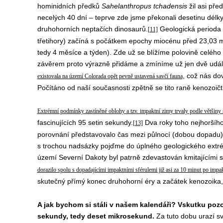
hominidních předků
Sahelanthropus tchadensis
žil asi před
necelých 40 dní – teprve zde jsme překonali desetinu délk
druhohorních neptačích dinosaurů.
Geologická perioda 
[11]
třetihory) začíná s počátkem epochy miocénu před 23,03 mi
tedy 4 měsíce a týden). Zde už se blížíme polovině celéh
závěrem proto výrazně přidáme a zmíníme už jen dvě událo
, což nás do
existovala na území Colorada opět pevně ustavená savčí fauna
Počítáno od naší současnosti zpětně se tito raně kenozoičtí
Extrémní podmínky zastíněné oblohy a tzv. impaktní zimy trvaly podle většiny
fascinujících 95 setin sekundy.
Dva roky toho nejhoršíh
[13]
porovnání představovalo čas mezi půlnocí (dobou dopadu) a
s trochou nadsázky pojďme do úplného geologického extré
území Severní Dakoty byl patrně zdevastován kmitajícími
dorazilo spolu s dopadajícími impaktními sférulemi již asi za 10 minut po impa
skutečný přímý konec druhohorní éry a začátek kenozoika
A jak bychom si stáli v našem kalendáři? Vskutku poz
sekundy, tedy deset mikrosekund.
Za tuto dobu urazí sv