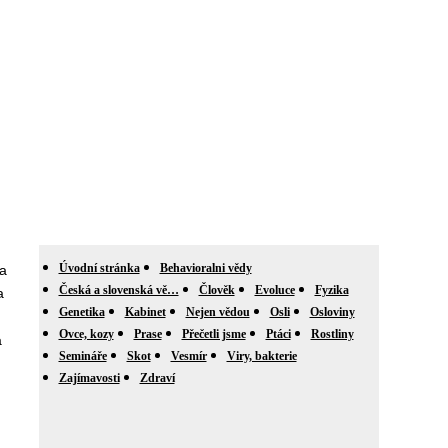
Úvodní stránka
Behavioralni vědy
a
Česká a slovenská vě…
Člověk
Evoluce
Fyzika
a
Genetika
Kabinet
Nejen vědou
Osli
Osloviny
Ovce, kozy
Prase
Přečetli jsme
Ptáci
Rostliny
a
Semináře
Skot
Vesmír
Viry, bakterie
Zajímavosti
Zdraví