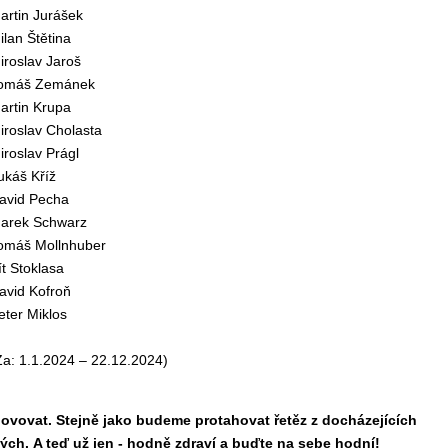
artin Jurášek
ilan Štětina
iroslav Jaroš
omáš Zemánek
artin Krupa
iroslav Cholasta
iroslav Prágl
ukáš Kříž
avid Pecha
arek Schwarz
omáš Mollnhuber
ít Stoklasa
avid Kofroň
eter Miklos
Za: 1.1.2024 – 22.12.2024)
novovat.
Stejně jako budeme protahovat řetěz z docházejících
vých
. A teď už jen - hodně zdraví a buďte na sebe hodní!