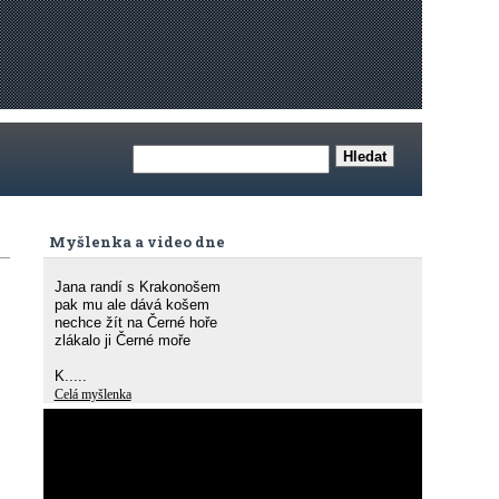
Myšlenka a video dne
Jana randí s Krakonošem
pak mu ale dává košem
nechce žít na Černé hoře
zlákalo ji Černé moře
K.....
Celá myšlenka