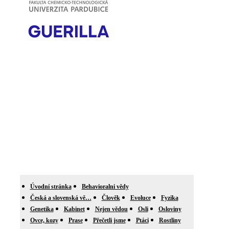
Úvodní stránka
Behavioralni vědy
Česká a slovenská vě…
Člověk
Evoluce
Fyzika
Genetika
Kabinet
Nejen vědou
Osli
Osloviny
Ovce, kozy
Prase
Přečetli jsme
Ptáci
Rostliny