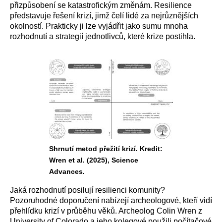
přizpůsobení se katastrofickým změnám. Resilience
představuje řešení krizí, jimž čelí lidé za nejrůznějších
okolností. Prakticky ji lze vyjádřit jako sumu mnoha
rozhodnutí a strategií jednotlivců, které krize postihla.
Shrnutí metod přežití krizí. Kredit:
Wren et al. (2025), Science
Advances.
Jaká rozhodnutí posilují resilienci komunity?
Pozoruhodné doporučení nabízejí archeologové, kteří vidí
přehlídku krizí v průběhu věků. Archeolog Colin Wren z
University of Colorado a jeho kolegové použili počítačové