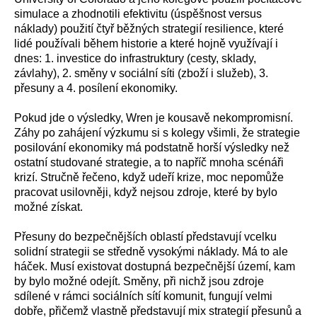
simulace a zhodnotili efektivitu (úspěšnost versus
náklady) použití čtyř běžných strategií resilience, které
lidé používali během historie a které hojně využívají i
dnes: 1. investice do infrastruktury (cesty, sklady,
závlahy), 2. směny v sociální síti (zboží i služeb), 3.
přesuny a 4. posílení ekonomiky.
Pokud jde o výsledky, Wren je kousavě nekompromisní.
Záhy po zahájení výzkumu si s kolegy všimli, že strategie
posilování ekonomiky má podstatně horší výsledky než
ostatní studované strategie, a to napříč mnoha scénáři
krizí. Stručně řečeno, když udeří krize, moc nepomůže
pracovat usilovněji, když nejsou zdroje, které by bylo
možné získat.
Přesuny do bezpečnějších oblastí představují vcelku
solidní strategii se středně vysokými náklady. Má to ale
háček. Musí existovat dostupná bezpečnější území, kam
by bylo možné odejít. Směny, při nichž jsou zdroje
sdílené v rámci sociálních sítí komunit, fungují velmi
dobře, přičemž vlastně představují mix strategií přesunů a