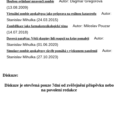
Autor: Dagmar Gregorová
Houbou ovládané mravenčí zombie
(13.08.2009)
Autor:
Virtuální zombie apokalypsa jako průprava na reálnou katastrofu
Stanislav Mihulka (24.03.2015)
Autor: Miloslav Pouzar
Zombifikace jako farmakotoxikologické téma
(14.07.2018)
Autor:
Davová paralýza: Větší skupiny lidí reagují na krize pomaleji
Stanislav Mihulka (01.06.2020)
Autor:
Simulace zombie apokalypsy skvěle pomáhá s výzkumem pandemií
Stanislav Mihulka (27.10.2023)
Diskuze:
Diskuze je otevřená pouze 7dní od zvěřejnění příspěvku nebo
na povolení redakce