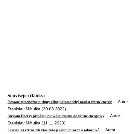
Související články:
Autor:
Plovoucí protiběžné turbíny slibují dramatický nárůst větrné energie
Stanislav Mihulka (30.08.2022)
Autor:
Airloom Energy přinášejí radikální změnu do větrné energetiky
Stanislav Mihulka (11.11.2023)
Autor:
Fascinující větrné zdi letos zahájí pilotní provoz u zákazníků