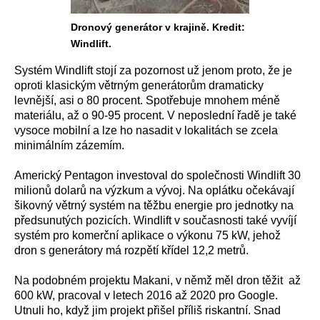
Dronový generátor v krajině. Kredit:
Windlift.
Systém Windlift stojí za pozornost už jenom proto, že je
oproti klasickým větrným generátorům dramaticky
levnější, asi o 80 procent. Spotřebuje mnohem méně
materiálu, až o 90-95 procent. V neposlední řadě je také
vysoce mobilní a lze ho nasadit v lokalitách se zcela
minimálním zázemím.
Americký Pentagon investoval do společnosti Windlift 30
milionů dolarů na výzkum a vývoj. Na oplátku očekávají
šikovný větrný systém na těžbu energie pro jednotky na
předsunutých pozicích. Windlift v současnosti také vyvíjí
systém pro komerční aplikace o výkonu 75 kW, jehož
dron s generátory má rozpětí křídel 12,2 metrů.
Na podobném projektu Makani, v němž měl dron těžit až
600 kW, pracoval v letech 2016 až 2020 pro Google.
Utnuli ho, když jim projekt přišel příliš riskantní. Snad