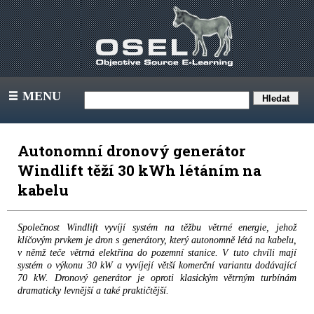
MENU
III
Autonomní dronový generátor
Windlift těží 30 kWh létáním na
kabelu
Společnost Windlift vyvíjí systém na těžbu větrné energie, jehož
klíčovým prvkem je dron s generátory, který autonomně létá na kabelu,
v němž teče větrná elektřina do pozemní stanice. V tuto chvíli mají
systém o výkonu 30 kW a vyvíjejí větší komerční variantu dodávající
70 kW. Dronový generátor je oproti klasickým větrným turbínám
dramaticky levnější a také praktičtější.