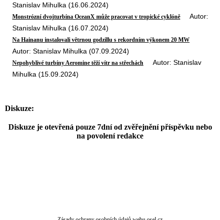
Stanislav Mihulka (16.06.2024)
Autor:
Monstrózní dvojturbína OceanX může pracovat v tropické cyklóně
Stanislav Mihulka (16.07.2024)
Na Hainanu instalovali větrnou godzillu s rekordním výkonem 20 MW
Autor: Stanislav Mihulka (07.09.2024)
Autor: Stanislav
Nepohyblivé turbíny Aeromine těží vítr na střechách
Mihulka (15.09.2024)
Diskuze:
Diskuze je otevřená pouze 7dní od zvěřejnění příspěvku nebo
na povolení redakce
Zásady ochrany osobních údajů webu osel.cz