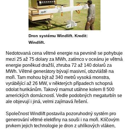
Dron systému Windlift. Kredit:
Windlift.
Nedotovaná cena větrné energie na pevnině se pohybuje
mezi 25 až 75 dolary za MWh, zatímco v oceánu je větrná
energie poněkud dražší, zhruba 72 až 140 dolarů za
MWh. Větrné generátory bývají masivní, obzvláště na
moři. Tam mohou být až 340 metrů vysoká monstra,
vyrábějící až 26 MW, v některých případech schopná
odolat hurikánům. Takový mamut utáhne kolem 8 500
amerických domácností. Vedle podobných megaturbín se
ale objevují i jiná, velmi zajímavá řešení.
Společnost Windlift postavila pozoruhodný systém pro
generování větrné elektřiny na souši i na moři. Klíčovým
prvkem jejich technologie je dron z uhlíkových vláken,