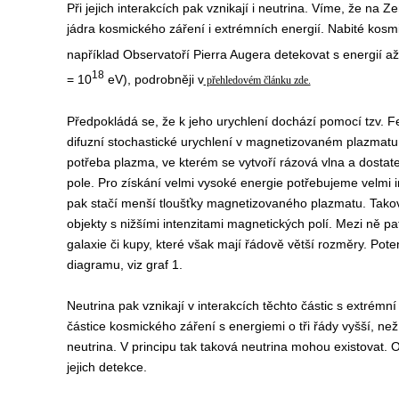
Při jejich interakcích pak vznikají i neutrina. Víme, že na Zem
jádra kosmického záření i extrémních energií. Nabité kosmi
například Observatoří Pierra Augera detekovat s energií a
18
= 10
eV), podrobněji v
přehledovém článku zde.
P
ředpokládá se, že k jeho urychlení dochází pomocí tzv. 
difuzní stochastické urychlení v magnetizovaném plazmatu
potřeba plazma, ve kterém se vytvoří rázová vlna a dostat
pole. Pro získání velmi vysoké energie potřebujeme velmi i
pak stačí menší tloušťky magnetizovaného plazmatu. Takový
objekty s nižšími intenzitami magnetických polí. Mezi ně pat
galaxie či kupy, které však mají řádově větší rozměry. Poten
diagramu, viz graf
1.
N
eutrina pak vznikají v interakcích těchto částic s extrémní e
částice kosmického záření s energiemi o tři řády vyšší, ne
neutrina. V principu tak taková neutrina mohou existovat. 
jejich detekce
.