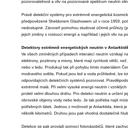
pozorovatelnost a vliv na pozorované spektrum neutrin siln
P
rávě detekční systémy pro extrémně energetická kosmick
předpovězené Sheldonem Glashowem už v roce 1959, potvrdi
nedostupné. Zároveň pomohou studovat účinné průřezy (pra
jejich změny s rostoucí energií a například i jejich vliv na p
Detektory extrémně energetických neutrin v Antarkti
V
e všech zmíněných případech interakcí neutrin vznikají n
elektrony, pozitrony a miony, které mají rychlosti větší, než
nebo v ledu. Produkují tak při pohybu tímto materiálem Č
modravého světla. Pokud jsou led a voda průhledné, lze to
odpovídajících detekčních systémů pozorovat. Pravděpodob
extrémně malá. Při velmi vysoké energii neutrin i vzniklých 
proletí velmi dlouhou dráhu. Pro detekci neutrin a určení j
obrovské objemy vody nebo ledu. Je tak potřeba najít míst
potřebných látek. Jednou z možností je Antarktida, která je
několik kilometrů. Druhou jsou pak vhodná dostatečně hlu
D
etekce se pak provádí pomocí fotonásobičů, které zachyc