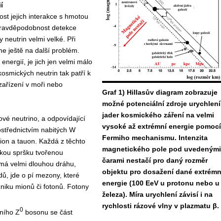
í
st jejich interakce s hmotou
pravděpodobnost detekce
 neutrin velmi velké. Při
e ještě na další problém.
nergií, je jich jen velmi málo
kosmických neutrin tak patří k
 zařízení v moři nebo
Graf 1) Hillasův diagram zobrazuje
možné potenciální zdroje urychlení
jader kosmického záření na velmi
nové neutrino, a odpovídající
vysoké až extrémní energie pomocí
rostřednictvím nabitých W
Fermiho mechanismu. Intenzita
mion a tauon. Každá z těchto
magnetického pole pod uvedenými
ickou spršku tvořenou
čarami nestačí pro daný rozměr
 má velmi dlouhou dráhu,
objektu pro dosažení dané extrémn
ů, jde o pí mezony, které
energie (100 EeV u protonu nebo u
niku mionů či fotonů. Fotony
železa). Míra urychlení závisí i na
rychlosti rázové vlny v plazmatu β.
0
lního Z
bosonu se část