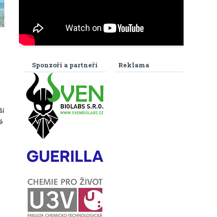
Sponzoři a partneři
Reklama
ší
é