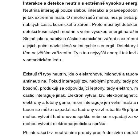
Interakce a detekce neutrin s extrémně vysokou energi
N
eutrina interagují pouze slabou interakcí a pravděpodobno
je tak extrémně malá. O mnoho řádů menší, než je třeba 
nabitých částic kosmického záření. Proto musí být detektory
detekci kosmických neutrin s velmi vysokou energií narážím
Stejně jako u nabitých částic kosmického záření s extrémní e
a jejich počet navíc klesá velmi rychle s energií. Detektory 
těm největším zařízením. Ty s tou nejvyšší energií tak loví
v antarktickém ledu.
Existují tři typy neutrin, jde o elektronové, mionové a tauo
antineutrina. Pokud interagují tzv. nabitými proudy, tedy p
bosonů, produkují se odpovídající leptony, tedy elektron, 
částic interaguje jinak. Elektron vytváří tzv. elektromagnet
elektrony a fotony gama, mion interaguje jen velmi málo a
tauon se může rozpadat na hadrony ve zhruba 65 % případ
mohou vytvořit hadronovou spršku nebo se rozpadají za vz
mohou vytvořit elektromagnetickou spršku.
Při interakci tzv. neutrálními proudy prostřednictvím neutrá