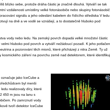
iš blízko sebe, protože dráha částic je značně dlouhá. Vytváří se tak
tantní vzdálenosti umístěny velké fotonásobiče nebo skupiny fotonásobi
pracování signálu a jeho odeslání kabelem do řídícího střediska V ledu
otvují na dně a ve vodě se vznášejí, a to dostatečně hluboko pod
rstva vody nebo ledu. Na zemský povrch dopadá velké množství částic
velmi hluboko pod povrch a vytváří nežádoucí pozadí. K jeho potlačen
neutrina a pozorování těch mionů, které přicházejí z nitra Země. Ty už
ry kosmického záření na povrchu země nad detektorem, které identifikuj
e označuje jako IceCube a
 předchůdcem byl menši
edu realizovaly díry, které
2 450 m jsou na lanu s
sobičem. Po zamrznutí vody
lkově tvoři detektor IceCube