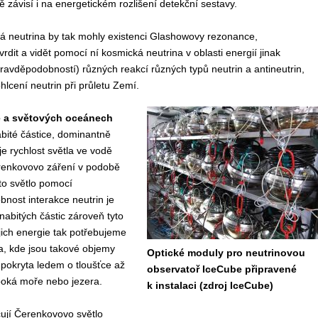
ě závisí i na energetickém rozlišení detekční sestavy
.
á neutrina by tak mohly existenci Glashowovy rezonance,
t a vidět pomocí ní kosmická neutrina v oblasti energií jinak
vděpodobností) různých reakcí různých typů neutrin a antineutrin,
ohlcení neutrin při průletu Zemí
.
dě a světových oceánech
abité částice, dominantně
 je rychlost světla ve vodě
erenkovovo záření v podobě
to světlo pomocí
nost interakce neutrin je
nabitých částic zároveň tyto
ejich energie tak potřebujeme
a, kde jsou takové objemy
Optické moduly pro neutrinovou
 pokryta ledem o tloušťce až
observatoř IceCube připravené
boká moře nebo jezera.
k instalaci (zdroj IceCube)
ují Čerenkovovo světlo