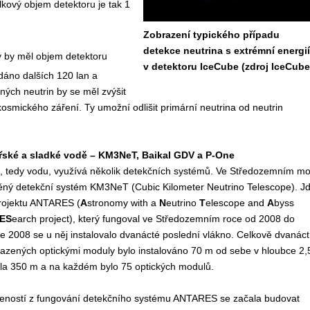
kový objem detektoru je tak 1
Zobrazení typického případu
detekce neutrina s extrémní energií
rý by měl objem detektoru
v detektoru IceCube (zdroj IceCube
áno dalších 120 lan a
ných neutrin by se měl zvýšit
smického záření. Ty umožní odlišit primární neutrina od neutrin
řské a sladké vodě – KM3NeT, Baikal GDV a P-One
 tedy vodu, využívá několik detekčních systémů. Ve Středozemním mo
ěný detekční systém KM3NeT (
Cubic Kilometer Neutrino Telescope
). J
projektu ANTARES
(
A
stronomy with a
N
eutrino
T
elescope and
A
byss
ES
earch project)
, který fungoval ve Středozemním roce od 2008 do
e 2008 se u něj instalovalo dvanácté poslední vlákno. Celkově dvanáct
sazených optickými moduly bylo instalováno 70 m od sebe v hloubce 2,
yla 350 m a na každém bylo 75 optických modulů.
eností z fungování detekčního systému ANTARES se začala budovat