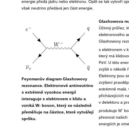
energie předá jádru nebo elektronu. Opět se tak vytvoří sp
však neutrino předává jen část energie
.
Glashowova re
Ú
činný průřez, 
elektronového an
Glashowovy rezo
s elektronem v k
který má klidovo
PeV. U této ener
zvýšit o několik 
Elektrony jsou si
Feynmanův diagram Glashowovy
zvýšení pravděp
rezonance. Elektronové antineutrino
extrémně malá. 
s extrémně vysokou energií
přicházejících 
interaguje s elektronem v klidu a
v detektoru a pr
vzniká W- boson, který se následně
-
produkuje W
bos
přeměňuje na částice, které vytvářejí
přesnost našich 
spršku.
energiích je ome