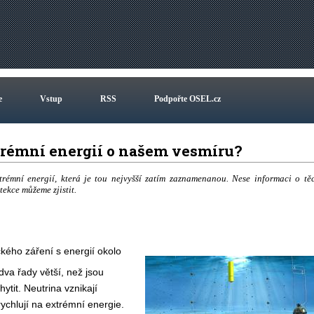
e
Vstup
RSS
Podpořte OSEL.cz
xtrémní energií o našem vesmíru?
émní energií, která je tou nejvyšší zatím zaznamenanou. Nese informaci o tě
tekce můžeme zjistit.
kého záření s energií okolo
dva řady větší, než jsou
ytit. Neutrina vznikají
rychlují na extrémní energie.