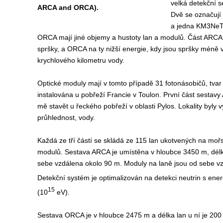
velká detekční s
ARCA and ORCA).
Dvě se označuj
a jedna KM3Ne
ORCA mají jiné objemy a hustoty lan a modulů. Část ARCA je
spršky, a ORCA na ty nižší energie, kdy jsou spršky méně
krychlového kilometru vody.
O
ptické moduly mají v tomto případě 31 fotonásobičů, tva
instalována u pobřeží Francie v Toulon. První část sestavy 
mě stavět u řeckého pobřeží v oblasti Pylos. Lokality byly 
průhlednost, vody.
K
aždá ze tří částí se skládá ze 115 lan ukotvených na moř
modulů. Sestava ARCA je umístěna v hloubce 3450 m, délka
sebe vzdálena okolo 90 m. Moduly na laně jsou od sebe v
Detekční systém je optimalizován na detekci neutrin s ener
15
(10
eV).
Sestava ORCA je v hloubce 2475 m a délka lan u ní je 200