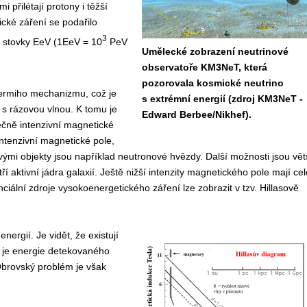
i přilétají protony i těžší
cké záření se podařilo
3
ž stovky EeV (1EeV = 10
PeV
Umělecké zobrazení neutrinové
observatoře KM3NeT, která
pozorovala kosmické neutrino
Fermiho mechanizmu, což je
s extrémní energií (zdroj KM3NeT -
 s rázovou vlnou. K tomu je
Edward Berbee/Nikhef).
ečně intenzivní magnetické
ntenzivní magnetické pole,
mi objekty jsou například neutronové hvězdy. Další možnosti jsou vět
ří aktivní jádra galaxií. Ještě nižší intenzity magnetického pole mají cel
ciální zdroje vysokoenergetického záření lze zobrazit v tzv. Hillasově
nergií. Je vidět, že existují
ž je energie detekovaného
Obrovský problém je však