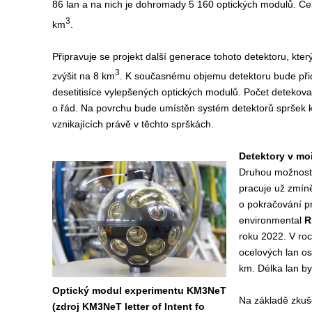
86 lan a na nich je dohromady 5 160 optických modulů. Cel
3
km
.
P
řipravuje se projekt další generace tohoto detektoru, kte
3
zvýšit na 8 km
. K současnému objemu detektoru bude přid
desetitisíce vylepšených optických modulů. Počet detekova
o řád. Na povrchu bude umístěn systém detektorů spršek ko
vznikajících právě v těchto sprškách
.
Detektory v mo
D
ruhou možnost,
pracuje už zmín
o pokračování 
environmental
R
roku 2022. V roc
ocelových lan o
km. Délka lan b
Optický modul experimentu KM3NeT
Na základě zkuš
(zdroj KM3NeT letter of Intent fo