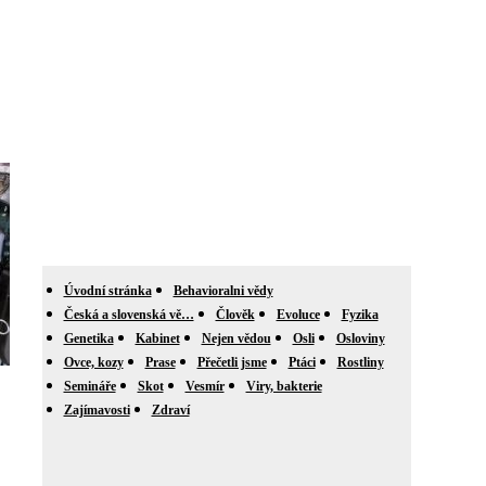
Úvodní stránka
Behavioralni vědy
Česká a slovenská vě…
Člověk
Evoluce
Fyzika
Genetika
Kabinet
Nejen vědou
Osli
Osloviny
Ovce, kozy
Prase
Přečetli jsme
Ptáci
Rostliny
Semináře
Skot
Vesmír
Viry, bakterie
Zajímavosti
Zdraví