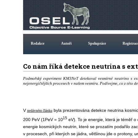
Redakce
Autoři
Spolupráce
Registrac
Co nám říká detekce neutrina s e
Podmořský experiment KM3NeT detekoval vesmírné neutrino s extr
nejenergičtějších procesech v našem vesmíru. Podívejme, co z této de
V
byla prezentována detekce neutrina kosmic
nedávném článku
15
200 PeV (1PeV = 10
eV). To je energie, která je téměř o 
energie kosmických neutrin, které se prozatím podařilo zach
v procesech, při kterých se jádra, většinou jde o protony, u