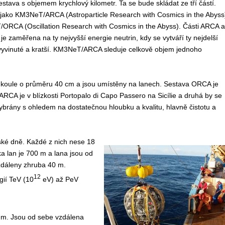
estava s objemem krychlový kilometr. Ta se bude skládat ze tří částí.
í jako KM3NeT/ARCA
(Astroparticle Research with Cosmics in the Abyss
T/ORCA
(Oscillation Research with Cosmics in the Abyss).
Části ARCA a
 zaměřena na ty nejvyšší energie neutrin, kdy se vytváří ty nejdelší
 vyvinuté a kratší. KM3NeT/ARCA sleduje celkově objem jednoho
r koule o průměru 40 cm a jsou umístěny na lanech. Sestava ORCA je
ARCA je v blízkosti Portopalo di Capo Passero na Sicílie a druhá by se
vybrány s ohledem na dostatečnou hloubku a kvalitu, hlavně čistotu a
ské dně. Každé z nich nese 18
 lan je 700 m a lana jsou od
zdáleny zhruba 40 m.
12
gií TeV (10
eV) až PeV
 m. Jsou od sebe vzdálena