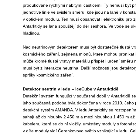
produkované rychlými nabitými částicemi. Ty nemusí být příl
jednotlivé linie ve svislém směru, kde jsou na laně v kons
v optickém modulu. Ten musí obsahovat i elektroniku pro z
Antarktidy se lana spouštějí do děr seshora. Ve vodě se uk
hladinou
.
N
ad neutrinovým detektorem musí být dostatečně tlustá v
kosmického záření, zejména mionů, které mohou pronikat i 
může kromě tlusté vrstvy materiálu přispět i určení směru 
musí být z interakce neutrina. Další možností jsou detekto
spršky kosmického záření
.
Detektor neutrin v ledu – IceCube v Antarktidě
D
etekční systém fungující v současné době v Antarktidě s
jeho současná podoba byla dokončena v roce 2010. Jeho
detekční systém AMANDA. V ledu Antarktidy se roztopením l
sahají až do hloubky 2 450 m a mezi hloubkou 1 450 m až 
kabelem, které se do ní vložily, umístěny moduly s fotoná
v díře moduly vidí Čerenkovovo světlo vznikající v ledu. Ce