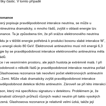
ršky částic. V tomto případě
zonance
který popisuje pravděpodobnost interakce neutrina, se může u
tineutrina dramaticky, o mnoho řádů, zvýšit v oblasti energie tzv.
nance. Ta je způsobena tím, že při srážce elektronového neutrina
-
lidu je v těžišti energie potřebná k produkci bosonu slabé interakce W
,
u energii okolo 80 GeV. Elektronové antineutrino musí mít energii 6,3
gie by se pravděpodobnost interakce elektronového antineutrina měla
řádů.
ce i ve vesmírném prostoru, ale jejich hustota je extrémně malá. I při
odobnosti o několik řádů je pravděpodobnost interakce neutrina pořád
Glashowowa rezonance tak neovlivní počet elektronových antineutrin
na Zemi. Může však dramaticky zvýšit pravděpodobnost interakce
avděpodobnost detekce těchto antineutrin. Zároveň se při této interakci
on, který má specifickou signaturu v detektoru. Problémem je, že
znalostí účinných průřezů různých reakcí neutrin při takto vysokých
zená. Glashowova rezonance je relativně velmi úzká, takže její