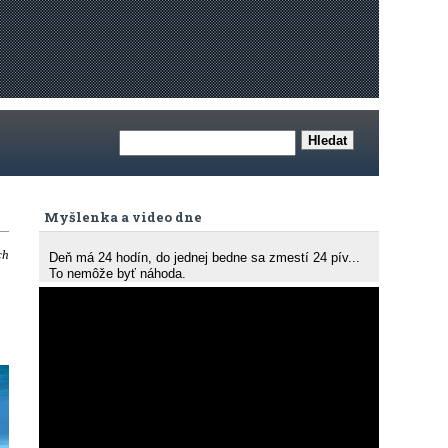
Myšlenka a video dne
ch
Deň má 24 hodín, do jednej bedne sa zmestí 24 pív...
To nemôže byť náhoda.