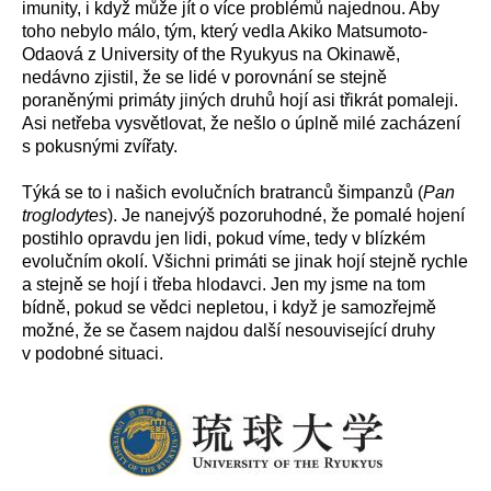
imunity, i když může jít o více problémů najednou. Aby
toho nebylo málo, tým, který vedla Akiko Matsumoto-
Odaová z University of the Ryukyus na Okinawě,
nedávno zjistil, že se lidé v porovnání se stejně
poraněnými primáty jiných druhů hojí asi třikrát pomaleji.
Asi netřeba vysvětlovat, že nešlo o úplně milé zacházení
s pokusnými zvířaty.
Týká se to i našich evolučních bratranců šimpanzů (
Pan
troglodytes
). Je nanejvýš pozoruhodné, že pomalé hojení
postihlo opravdu jen lidi, pokud víme, tedy v blízkém
evolučním okolí. Všichni primáti se jinak hojí stejně rychle
a stejně se hojí i třeba hlodavci. Jen my jsme na tom
bídně, pokud se vědci nepletou, i když je samozřejmě
možné, že se časem najdou další nesouvisející druhy
v podobné situaci.