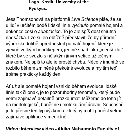
Logo. Kredit: University of the
Ryukyus.
Jess Thomsonová na platformě
Live Science
píše, že se
u lidí v určitém bodě lidské linie
vyvinulo
pomalé hojení a
dokonce cosi o
adaptacích
. To je ale spíš dost smutná
nadsázka. Lze si jen obtížně představit, že by přírodní
výběr škodolibě upřednostnil pomalé hojení, které je
zjevně velkým hendikepem, jedině snad jako „menší zlo,“
které by se svezlo s nějakým jiným velice užitečným
znakem. Nejspíš to ale je prostě chyba. Něco v imunitě se
rozbilo během zmíněné překotné evoluce a my tím teď
trpíme prakticky každý den.
Ať už ale pomalé hojení vzniklo během evoluce lidské
linie tak či onak, je to pozoruhodný fenomén, který bude
velmi zajímavé detailně prozkoumat. Můžeme do toho jít
na morfologické, buněčné i molekulární úrovni. Současně
je to přesně ten typ výzkumu, který by mohl přinést velmi
zajímavé aplikace v medicíně.
Video:
Interview video - Akiko Matsumoto,Faculty of