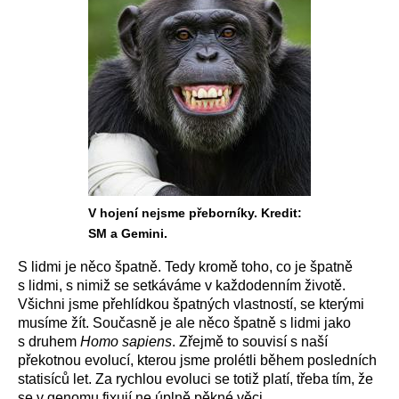
V hojení nejsme přeborníky. Kredit:
SM a Gemini.
S lidmi je něco špatně. Tedy kromě toho, co je špatně
s lidmi, s nimiž se setkáváme v každodenním životě.
Všichni jsme přehlídkou špatných vlastností, se kterými
musíme žít. Současně je ale něco špatně s lidmi jako
s druhem
Homo sapiens
. Zřejmě to souvisí s naší
překotnou evolucí, kterou jsme prolétli během posledních
statisíců let. Za rychlou evoluci se totiž platí, třeba tím, že
se v genomu fixují ne úplně pěkné věci.