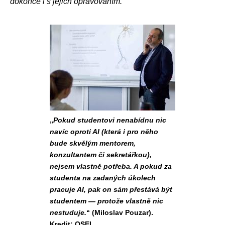
dokonce i s jejich opravováním.
„
Pokud studentovi nenabídnu nic
navíc oproti AI (která i pro něho
bude skvělým mentorem,
konzultantem či sekretářkou),
nejsem vlastně potřeba. A pokud za
studenta na zadaných úkolech
pracuje AI, pak on sám přestává být
studentem — protože vlastně nic
nestuduje.
“ (Miloslav Pouzar).
Kredit: OSEL.