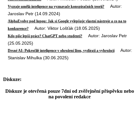
Autor:
Vyzraje umělá inteligence na vyznavače konspiračních teorií?
Jaroslav Petr (14.09.2024)
AlphaEvolve pod lupou: Jak si Google vylepšuje vlastní nástroje a co na to
Autor: Viktor Lošťák (18.05.2025)
konkurence?
Autor: Jaroslav Petr
Kdo píše lepší práce? ChatGPT nebo studenti?
(25.05.2025)
Autor:
Drsné AI: Pokročilé inteligence v ohrožení lžou, vydírají a vyhrožují
Stanislav Mihulka (30.06.2025)
Diskuze:
Diskuze je otevřená pouze 7dní od zvěřejnění příspěvku nebo
na povolení redakce