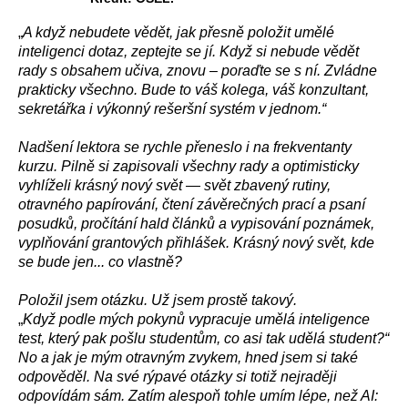
„
A když nebudete vědět, jak přesně položit umělé
inteligenci dotaz, zeptejte se jí. Když si nebude vědět
rady s obsahem učiva, znovu – poraďte se s ní. Zvládne
prakticky všechno. Bude to váš kolega, váš konzultant,
sekretářka i výkonný rešeršní systém v jednom.“
Nadšení lektora se rychle přeneslo i na frekventanty
kurzu. Pilně si zapisovali všechny rady a optimisticky
vyhlíželi krásný nový svět — svět zbavený rutiny,
otravného papírování, čtení závěrečných prací a psaní
posudků, pročítání hald článků a vypisování poznámek,
vyplňování grantových přihlášek. Krásný nový svět, kde
se bude jen... co vlastně?
Položil jsem otázku. Už jsem prostě takový.
„
Když podle mých pokynů vypracuje umělá inteligence
test, který pak pošlu studentům, co asi tak udělá student?“
No a jak je mým otravným zvykem, hned jsem si také
odpověděl. Na své rýpavé otázky si totiž nejraději
odpovídám sám. Zatím alespoň tohle umím lépe, než AI: