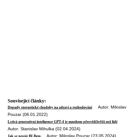
Související články:
Autor: Miloslav
Dopady energetické chudoby na zdraví a rozhodování
Pouzar (06.01.2022)
Lstivá generativní inteligence GPT-4 je mnohem přesvědčivější než lidé
Autor: Stanislav Mihulka (02.04.2024)
Autor: Miloslav Pouzar (23.05.2024)
Jak se nestát BLBem