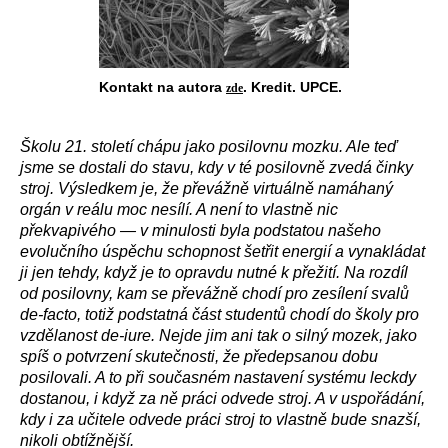
Kontakt na autora
. Kredit. UPCE.
zde
Školu 21. století chápu jako posilovnu mozku. Ale teď
jsme se dostali do stavu, kdy v té posilovně zvedá činky
stroj. Výsledkem je, že převážně virtuálně namáhaný
orgán v reálu moc nesílí. A není to vlastně nic
překvapivého — v minulosti byla podstatou našeho
evolučního úspěchu schopnost šetřit energií a vynakládat
ji jen tehdy, když je to opravdu nutné k přežití. Na rozdíl
od posilovny, kam se převážně chodí pro zesílení svalů
de-facto, totiž podstatná část studentů chodí do školy pro
vzdělanost de-iure. Nejde jim ani tak o silný mozek, jako
spíš o potvrzení skutečnosti, že předepsanou dobu
posilovali. A to při současném nastavení systému leckdy
dostanou, i když za ně práci odvede stroj. A v uspořádání,
kdy i za učitele odvede práci stroj to vlastně bude snazší,
nikoli obtížnější.