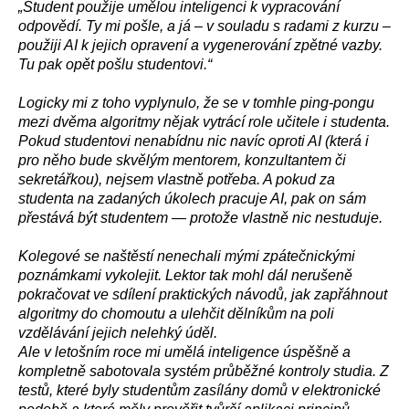
„Student použije umělou inteligenci k vypracování
odpovědí. Ty mi pošle, a já – v souladu s radami z kurzu –
použiji AI k jejich opravení a vygenerování zpětné vazby.
Tu pak opět pošlu studentovi.“
Logicky mi z toho vyplynulo, že se v tomhle ping-pongu
mezi dvěma algoritmy nějak vytrácí role učitele i studenta.
Pokud studentovi nenabídnu nic navíc oproti AI (která i
pro něho bude skvělým mentorem, konzultantem či
sekretářkou), nejsem vlastně potřeba. A pokud za
studenta na zadaných úkolech pracuje AI, pak on sám
přestává být studentem — protože vlastně nic nestuduje.
Kolegové se naštěstí nenechali mými zpátečnickými
poznámkami vykolejit. Lektor tak mohl dál nerušeně
pokračovat ve sdílení praktických návodů, jak zapřáhnout
algoritmy do chomoutu a ulehčit dělníkům na poli
vzdělávání jejich nelehký úděl.
Ale v letošním roce mi umělá inteligence úspěšně a
kompletně sabotovala systém průběžné kontroly studia. Z
testů, které byly studentům zasílány domů v elektronické