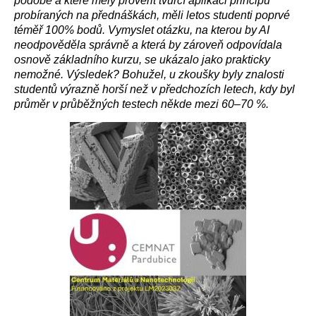
podobě a které měly prověřit tvůrčí aplikaci principů
probíraných na přednáškách, měli letos studenti poprvé
téměř 100% bodů. Vymyslet otázku, na kterou by AI
neodpověděla správně a která by zároveň odpovídala
osnově základního kurzu, se ukázalo jako prakticky
nemožné. Výsledek? Bohužel, u zkoušky byly znalosti
studentů výrazně horší než v předchozích letech, kdy byl
průměr v průběžných testech někde mezi 60–70 %.