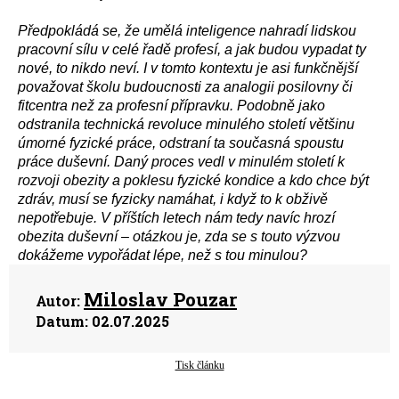
Předpokládá se, že umělá inteligence nahradí lidskou
pracovní sílu v celé řadě profesí, a jak budou vypadat ty
nové, to nikdo neví. I v tomto kontextu je asi funkčnější
považovat školu budoucnosti za analogii posilovny či
fitcentra než za profesní přípravku. Podobně jako
odstranila technická revoluce minulého století většinu
úmorné fyzické práce, odstraní ta současná spoustu
práce duševní. Daný proces vedl v minulém století k
rozvoji obezity a poklesu fyzické kondice a kdo chce být
zdráv, musí se fyzicky namáhat, i když to k obživě
nepotřebuje. V příštích letech nám tedy navíc hrozí
obezita duševní – otázkou je, zda se s touto výzvou
dokážeme vypořádat lépe, než s tou minulou?
Miloslav Pouzar
Autor:
Datum:
02.07.2025
Tisk článku