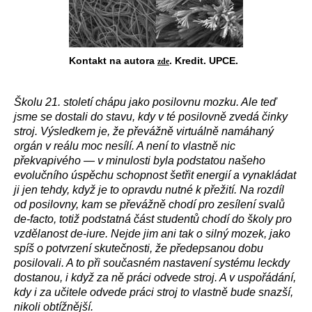
Kontakt na autora
. Kredit. UPCE.
zde
Školu 21. století chápu jako posilovnu mozku. Ale teď
jsme se dostali do stavu, kdy v té posilovně zvedá činky
stroj. Výsledkem je, že převážně virtuálně namáhaný
orgán v reálu moc nesílí. A není to vlastně nic
překvapivého — v minulosti byla podstatou našeho
evolučního úspěchu schopnost šetřit energií a vynakládat
ji jen tehdy, když je to opravdu nutné k přežití. Na rozdíl
od posilovny, kam se převážně chodí pro zesílení svalů
de-facto, totiž podstatná část studentů chodí do školy pro
vzdělanost de-iure. Nejde jim ani tak o silný mozek, jako
spíš o potvrzení skutečnosti, že předepsanou dobu
posilovali. A to při současném nastavení systému leckdy
dostanou, i když za ně práci odvede stroj. A v uspořádání,
kdy i za učitele odvede práci stroj to vlastně bude snazší,
nikoli obtížnější.