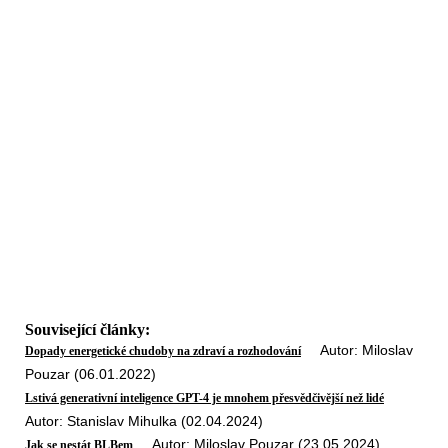
Související články:
Autor: Miloslav
Dopady energetické chudoby na zdraví a rozhodování
Pouzar (06.01.2022)
Lstivá generativní inteligence GPT-4 je mnohem přesvědčivější než lidé
Autor: Stanislav Mihulka (02.04.2024)
Autor: Miloslav Pouzar (23.05.2024)
Jak se nestát BLBem