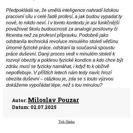
Předpokládá se, že umělá inteligence nahradí lidskou
pracovní sílu v celé řadě profesí, a jak budou vypadat ty
nové, to nikdo neví. I v tomto kontextu je asi funkčnější
považovat školu budoucnosti za analogii posilovny či
fitcentra než za profesní přípravku. Podobně jako
odstranila technická revoluce minulého století většinu
úmorné fyzické práce, odstraní ta současná spoustu
práce duševní. Daný proces vedl v minulém století k
rozvoji obezity a poklesu fyzické kondice a kdo chce být
zdráv, musí se fyzicky namáhat, i když to k obživě
nepotřebuje. V příštích letech nám tedy navíc hrozí
obezita duševní – otázkou je, zda se s touto výzvou
dokážeme vypořádat lépe, než s tou minulou?
Miloslav Pouzar
Autor:
Datum:
02.07.2025
Tisk článku