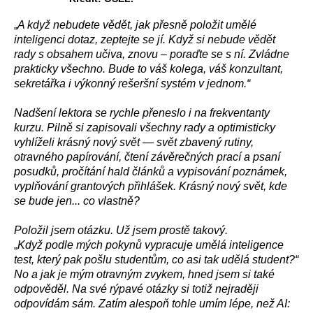
„
A když nebudete vědět, jak přesně položit umělé
inteligenci dotaz, zeptejte se jí. Když si nebude vědět
rady s obsahem učiva, znovu – poraďte se s ní. Zvládne
prakticky všechno. Bude to váš kolega, váš konzultant,
sekretářka i výkonný rešeršní systém v jednom.“
Nadšení lektora se rychle přeneslo i na frekventanty
kurzu. Pilně si zapisovali všechny rady a optimisticky
vyhlíželi krásný nový svět — svět zbavený rutiny,
otravného papírování, čtení závěrečných prací a psaní
posudků, pročítání hald článků a vypisování poznámek,
vyplňování grantových přihlášek. Krásný nový svět, kde
se bude jen... co vlastně?
Položil jsem otázku. Už jsem prostě takový.
„
Když podle mých pokynů vypracuje umělá inteligence
test, který pak pošlu studentům, co asi tak udělá student?“
No a jak je mým otravným zvykem, hned jsem si také
odpověděl. Na své rýpavé otázky si totiž nejraději
odpovídám sám. Zatím alespoň tohle umím lépe, než AI: