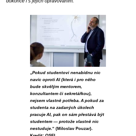
dokonce i s jejich opravováním.
„
Pokud studentovi nenabídnu nic
navíc oproti AI (která i pro něho
bude skvělým mentorem,
konzultantem či sekretářkou),
nejsem vlastně potřeba. A pokud za
studenta na zadaných úkolech
pracuje AI, pak on sám přestává být
studentem — protože vlastně nic
nestuduje.
“ (Miloslav Pouzar).
Kredit: OSEL.