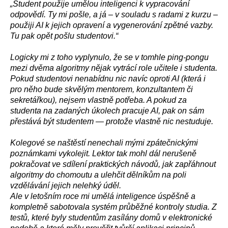
„Student použije umělou inteligenci k vypracování
odpovědí. Ty mi pošle, a já – v souladu s radami z kurzu –
použiji AI k jejich opravení a vygenerování zpětné vazby.
Tu pak opět pošlu studentovi.“
Logicky mi z toho vyplynulo, že se v tomhle ping-pongu
mezi dvěma algoritmy nějak vytrácí role učitele i studenta.
Pokud studentovi nenabídnu nic navíc oproti AI (která i
pro něho bude skvělým mentorem, konzultantem či
sekretářkou), nejsem vlastně potřeba. A pokud za
studenta na zadaných úkolech pracuje AI, pak on sám
přestává být studentem — protože vlastně nic nestuduje.
Kolegové se naštěstí nenechali mými zpátečnickými
poznámkami vykolejit. Lektor tak mohl dál nerušeně
pokračovat ve sdílení praktických návodů, jak zapřáhnout
algoritmy do chomoutu a ulehčit dělníkům na poli
vzdělávání jejich nelehký úděl.
Ale v letošním roce mi umělá inteligence úspěšně a
kompletně sabotovala systém průběžné kontroly studia. Z
testů, které byly studentům zasílány domů v elektronické