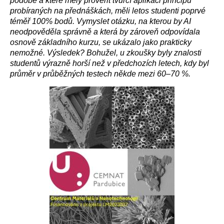
podobě a které měly prověřit tvůrčí aplikaci principů
probíraných na přednáškách, měli letos studenti poprvé
téměř 100% bodů. Vymyslet otázku, na kterou by AI
neodpověděla správně a která by zároveň odpovídala
osnově základního kurzu, se ukázalo jako prakticky
nemožné. Výsledek? Bohužel, u zkoušky byly znalosti
studentů výrazně horší než v předchozích letech, kdy byl
průměr v průběžných testech někde mezi 60–70 %.