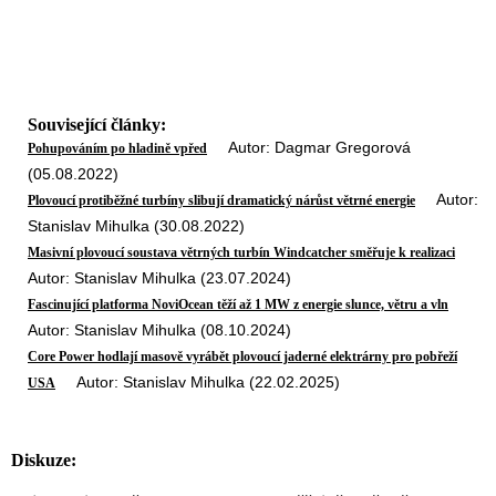
Související články:
Autor: Dagmar Gregorová
Pohupováním po hladině vpřed
(05.08.2022)
Autor:
Plovoucí protiběžné turbíny slibují dramatický nárůst větrné energie
Stanislav Mihulka (30.08.2022)
Masivní plovoucí soustava větrných turbín Windcatcher směřuje k realizaci
Autor: Stanislav Mihulka (23.07.2024)
Fascinující platforma NoviOcean těží až 1 MW z energie slunce, větru a vln
Autor: Stanislav Mihulka (08.10.2024)
Core Power hodlají masově vyrábět plovoucí jaderné elektrárny pro pobřeží
Autor: Stanislav Mihulka (22.02.2025)
USA
Diskuze: