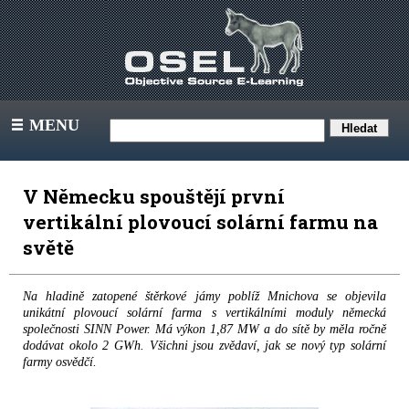
MENU
III
V Německu spouštějí první
vertikální plovoucí solární farmu na
světě
Na hladině zatopené štěrkové jámy poblíž Mnichova se objevila
unikátní plovoucí solární farma s vertikálními moduly německá
společnosti SINN Power. Má výkon 1,87 MW a do sítě by měla ročně
dodávat okolo 2 GWh. Všichni jsou zvědaví, jak se nový typ solární
farmy osvědčí.