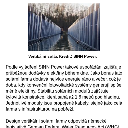
Vertikální solár. Kredit: SINN Power.
Podle vyjádření SINN Power takové uspořádání zajišťuje
průběžnou dodávky elektřiny během dne. Jako bonus tato
solární farma dodává nejvíce energie ráno a večer, což je
doba, kdy konvenční fotovoltaické systémy generují spíše
méně elektřiny. Stabilitu solárních modulů zajišťuje
kýlovitá konstrukce, která sahá až 1,6 metrů pod hladinu.
Jednotlivé moduly jsou propojené kabely, stejně jako celá
farma s infrastrukturou na pobřeží.
Design vertikální solární farmy odpovídá německé
legislativě German Federal Water Resources Act (WHG).