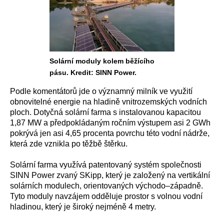
Solární moduly kolem běžícího
pásu. Kredit: SINN Power.
Podle komentátorů jde o významný milník ve využití
obnovitelné energie na hladině vnitrozemských vodních
ploch. Dotyčná solární farma s instalovanou kapacitou
1,87 MW a předpokládaným ročním výstupem asi 2 GWh
pokrývá jen asi 4,65 procenta povrchu této vodní nádrže,
která zde vznikla po těžbě štěrku.
Solární farma využívá patentovaný systém společnosti
SINN Power zvaný SKipp, který je založený na vertikální
solárních modulech, orientovaných východo–západně.
Tyto moduly navzájem odděluje prostor s volnou vodní
hladinou, který je široký nejméně 4 metry.