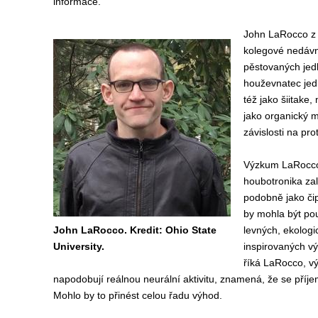
informace.
John LaRocco z O
kolegové nedávno 
pěstovaných jed
houževnatec jedl
též jako šiitake
jako organický m
závislosti na pro
Výzkum LaRocco
houbotronika zal
podobně jako či
by mohla být pou
John LaRocco. Kredit: Ohio State
levných, ekolog
University.
inspirovaných v
říká LaRocco, vý
napodobují reálnou neurální aktivitu, znamená, že se příje
Mohlo by to přinést celou řadu výhod.