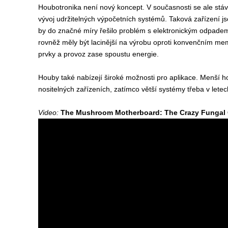
Houbotronika není nový koncept. V současnosti se ale stá
vývoj udržitelných výpočetních systémů. Taková zařízení jso
by do značné míry řešilo problém s elektronickým odpade
rovněž měly být lacinější na výrobu oproti konvenčním mem
prvky a provoz zase spoustu energie.
Houby také nabízejí široké možnosti pro aplikace. Menší 
nositelných zařízeních, zatímco větší systémy třeba v let
Video:
The Mushroom Motherboard: The Crazy Fungal 