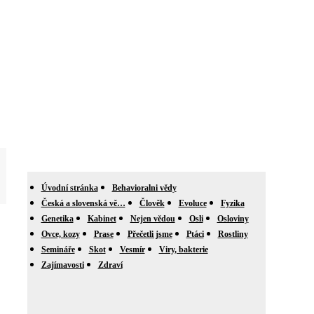
Úvodní stránka
Behavioralni vědy
Česká a slovenská vě…
Člověk
Evoluce
Fyzika
Genetika
Kabinet
Nejen vědou
Osli
Osloviny
Ovce, kozy
Prase
Přečetli jsme
Ptáci
Rostliny
Semináře
Skot
Vesmír
Viry, bakterie
Zajímavosti
Zdraví