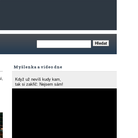
Myšlenka a video dne
á,
Když už nevíš kudy kam,
tak si zakřič: Nejsem sám!