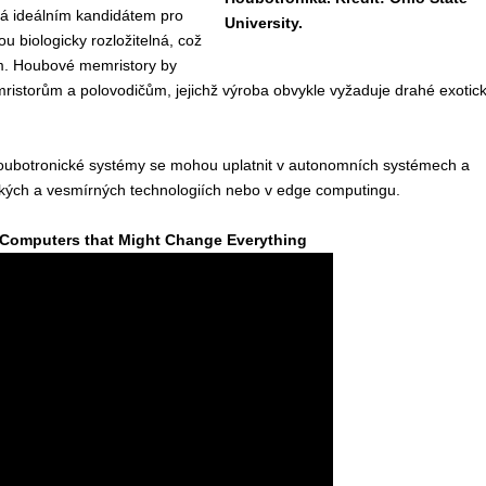
vá ideálním kandidátem pro
University.
u biologicky rozložitelná, což
m. Houbové memristory by
ristorům a polovodičům, jejichž výroba obvykle vyžaduje drahé exotic
houbotronické systémy se mohou uplatnit v autonomních systémech a
eckých a vesmírných technologiích nebo v edge computingu.
Computers that Might Change Everything