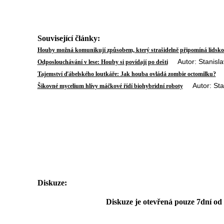
Související články:
Houby možná komunikují způsobem, který strašidelně připomíná lidsko
Autor: Stanislav
Odposlouchávání v lese: Houby si povídají po dešti
Au
Tajemství ďábelského loutkáře: Jak houba ovládá zombie octomilku?
Autor: Stan
Šikovné mycelium hlívy máčkové řídí biohybridní roboty
Diskuze:
Diskuze je otevřená pouze 7dní od