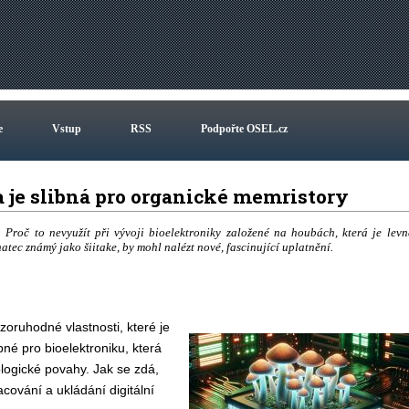
e
Vstup
RSS
Podpořte OSEL.cz
a je slibná pro organické memristory
y. Proč to nevyužít při vývoji bioelektroniky založené na houbách, která je levn
tec známý jako šiitake, by mohl nalézt nové, fascinující uplatnění.
zoruhodné vlastnosti, které je
bné pro bioelektroniku, která
ologické povahy. Jak se zdá,
cování a ukládání digitální