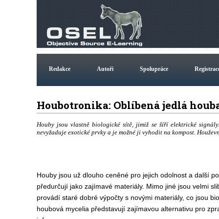
Redakce
Autoři
Spolupráce
Registrac
Houbotronika: Oblíbená jedlá houb
Houby jsou vlastně biologické sítě, jimiž se šíří elektrické signál
nevyžaduje exotické prvky a je možné ji vyhodit na kompost. Houževna
Houby jsou už dlouho ceněné pro jejich odolnost a další po
předurčují jako zajímavé materiály. Mimo jiné jsou velmi sli
provádí staré dobré výpočty s novými materiály, co jsou bi
houbová mycelia představují zajímavou alternativu pro zpra