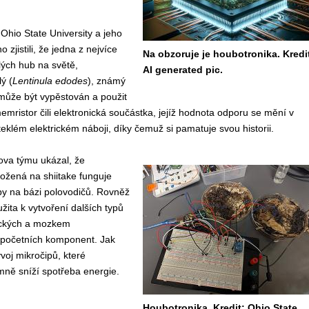
hio State University a jeho
zjistili, že jedna z nejvíce
Na obzoruje je houbotronika. Kredi
lých hub na světě,
AI generated pic.
ý (
Lentinula edodes
), známý
, může být vypěstován a použit
emristor čili elektronická součástka, jejíž hodnota odporu se mění v
teklém elektrickém náboji, díky čemuž si pamatuje svou historii.
va týmu ukázal, že
ožená na shiitake funguje
py na bázi polovodičů. Rovněž
žita k vytvoření dalších typů
ických a mozkem
ýpočetních komponent. Jak
voj mikročipů, které
mně sníží spotřeba energie.
Houbotronika. Kredit: Ohio State