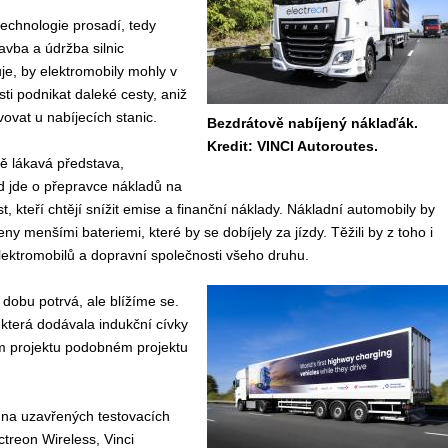
 technologie prosadí, tedy
avba a údržba silnic
e, by elektromobily mohly v
ti podnikat daleké cesty, aniž
ovat u nabíjecích stanic.
Bezdrátově nabíjený náklaďák.
Kredit: VINCI Autoroutes.
ě lákavá představa,
 jde o přepravce nákladů na
t, kteří chtějí snížit emise a finanční náklady. Nákladní automobily by
y menšími bateriemi, které by se dobíjely za jízdy. Těžili by z toho i
elektromobilů a dopravní společnosti všeho druhu.
 dobu potrvá, ale blížíme se.
t, která dodávala indukční cívky
ém projektu podobném projektu
i na uzavřených testovacích
ctreon Wireless, Vinci