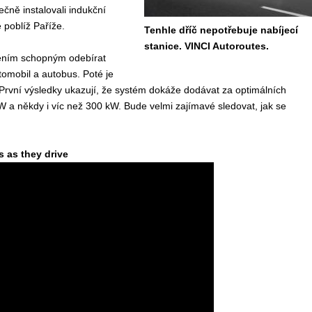
ečně instalovali indukční
 poblíž Paříže.
Tenhle dříč nepotřebuje nabíjecí
stanice. VINCI Autoroutes.
ízením schopným odebírat
tomobil a autobus. Poté je
První výsledky ukazují, že systém dokáže dodávat za optimálních
a někdy i víc než 300 kW. Bude velmi zajímavé sledovat, jak se
s as they drive