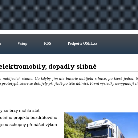
e
Vstup
RSS
Podpořte OSEL.cz
í elektromobily, dopadly slibně
 nabíjecích stanic. Co kdyby jim ale baterie nabíjela silnice, po které jedou. 
prototypů, které se dobíjely při jízdě po této dálnici. První výsledky nevypadají zl
y se brzy mohla stát
ilotního projektu bezdrátového
e jsou schopny přenášet výkon