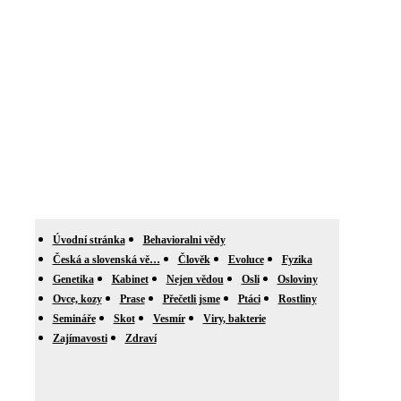
Úvodní stránka
Behavioralni vědy
Česká a slovenská vě…
Člověk
Evoluce
Fyzika
Genetika
Kabinet
Nejen vědou
Osli
Osloviny
Ovce, kozy
Prase
Přečetli jsme
Ptáci
Rostliny
Semináře
Skot
Vesmír
Viry, bakterie
Zajímavosti
Zdraví