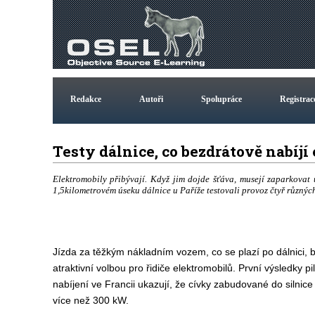
Redakce
Autoři
Spolupráce
Registrac
Testy dálnice, co bezdrátově nabíj
Elektromobily přibývají. Když jim dojde šťáva, musejí zaparkovat u
1,5kilometrovém úseku dálnice u Paříže testovali provoz čtyř různých 
Jízda za těžkým nákladním vozem, co se plazí po dálnici, b
atraktivní volbou pro řidiče elektromobilů. První výsledky p
nabíjení ve Francii ukazují, že cívky zabudované do silnic
více než 300 kW.