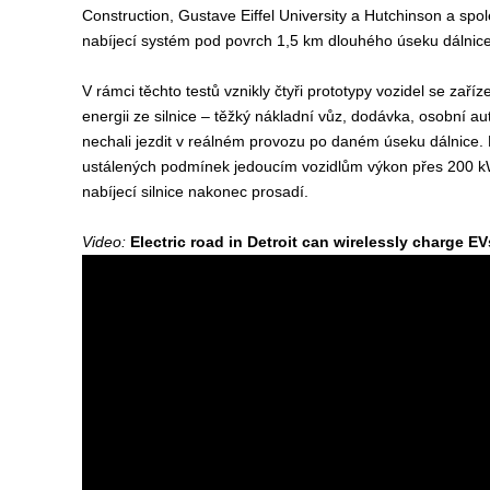
Construction, Gustave Eiffel University a Hutchinson a spol
nabíjecí systém pod povrch 1,5 km dlouhého úseku dálnice
V rámci těchto testů vznikly čtyři prototypy vozidel se zař
energii ze silnice – těžký nákladní vůz, dodávka, osobní au
nechali jezdit v reálném provozu po daném úseku dálnice. 
ustálených podmínek jedoucím vozidlům výkon přes 200 kW 
nabíjecí silnice nakonec prosadí.
Video:
Electric road in Detroit can wirelessly charge EV