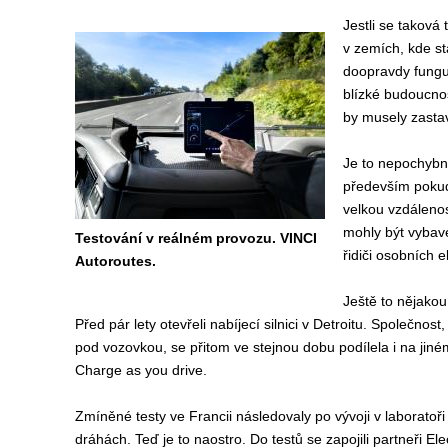
Jestli se taková
v zemích, kde st
doopravdy funguj
blízké budoucnos
by musely zastav
Je to nepochybn
především pokud
velkou vzdálenos
mohly být vybaven
Testování v reálném provozu. VINCI
řidiči osobních 
Autoroutes.
Ještě to nějakou
Před pár lety otevřeli nabíjecí silnici v Detroitu. Společnos
pod vozovkou, se přitom ve stejnou dobu podílela i na jin
Charge as you drive.
Zmíněné testy ve Francii následovaly po vývoji v laboratoř
dráhách. Teď je to naostro. Do testů se zapojili partneři Ele