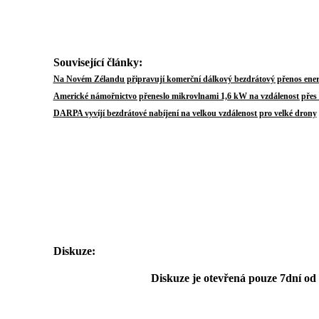
Související články:
Na Novém Zélandu připravují komerční dálkový bezdrátový přenos ener
Americké námořnictvo přeneslo mikrovlnami 1,6 kW na vzdálenost přes
DARPA vyvíjí bezdrátové nabíjení na velkou vzdálenost pro velké drony
Diskuze:
Diskuze je otevřená pouze 7dní od