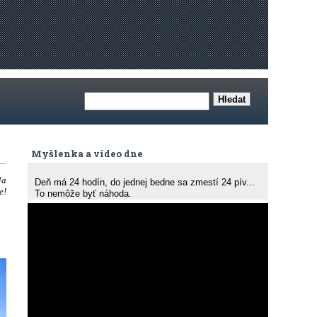
Myšlenka a video dne
Na
Deň má 24 hodín, do jednej bedne sa zmestí 24 pív...
e!
To nemôže byť náhoda.