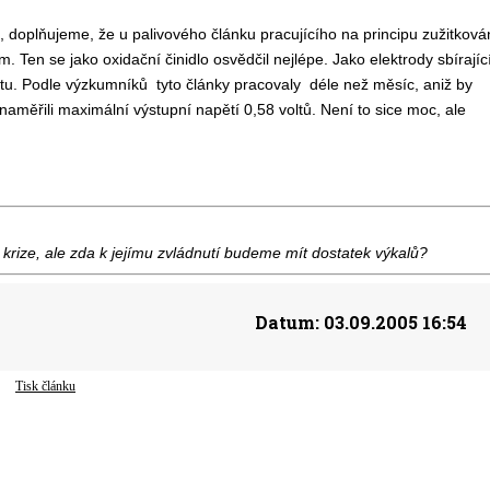
u, doplňujeme, že u palivového článku pracujícího na principu zužitková
Ten se jako oxidační činidlo osvědčil nejlépe. Jako elektrody sbírajíc
fitu. Podle výzkumníků tyto články pracovaly déle než měsíc, aniž by
naměřili maximální výstupní napětí 0,58 voltů. Není to sice moc, ale
rize, ale zda k jejímu zvládnutí budeme mít dostatek výkalů?
Datum:
03.09.2005 16:54
Tisk článku