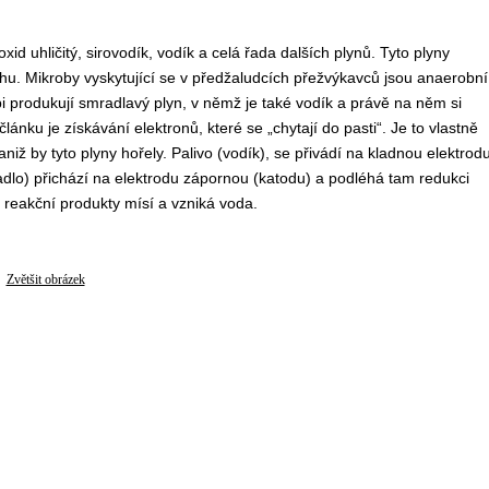
id uhličitý, sirovodík, vodík a celá řada dalších plynů. Tyto plyny
chu. Mikroby vyskytující se v předžaludcích přežvýkavců jsou anaerobní
bi produkují smradlavý plyn, v němž je také vodík a právě na něm si
ánku je získávání elektronů, které se „chytají do pasti“. Je to vlastně
aniž by tyto plyny hořely. Palivo (vodík), se přivádí na kladnou elektrod
vadlo) přichází na elektrodu zápornou (katodu) a podléhá tam redukci
e reakční produkty mísí a vzniká voda.
Zvětšit obrázek