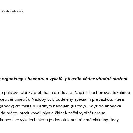
Zvětšit obrázek
oorganismy z bachoru a výkalů, přivedlo vědce vhodné složení
o palivové články probíhal následovně. Naplnili bachorovou tekutinou
ti centimetrů). Nádoby byly odděleny speciální přepážkou, která
 (anody) do místa s kladným nábojem (katody). Když do anodové
 do práce, produkovali plyn a článek začal vyrábět proud.
konce i ve výkalech skotu je dostatek nestrávené vlákniny (tedy