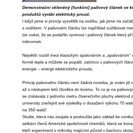
Demonstrační skleněný (funkční) palivový článek ve 
produktů vyrábí elektrický proud.
I když jsme si princip vysvětlili na vodíku, jak jsme na začá
s vodíkem. V palivovém článku lze například zužitkovat meth
lze uvést, že se podařilo vyvinout i palivový článek který p
mikrometr.
Největší rozdíl mezi klasickým spalováním a „spalováním“ v
formě tepla a můžete se popálit, zatímco v palivových článc
energie – energii elektrického proudu.
Princip palivového článku není žádná novinka, je znám již o
až s nástupem letů člověka do kosmu. To co je na palivovýc
se získávala z jednoho metru čtverečního plochy elektrod 
university zveřejnit své výsledky o dosažení výkonu 70 watů,
na 350 watů!
Studie, která nás zaujala a posloužila jako základ ke vzni
setkání členů Americké společnosti chemiků, která se konal
kteří experiment s mikroby majícími původ v bachoru skotu,