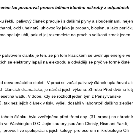
kterém lze pozorovat proces během kterého mikroby z odpadních
tku řekli, palivový článek pracuje i s dalšími plyny a sloučeninami, nejen
anol, oxid uhelnatý, uhlovodíky jako je propan, bioplyn, a jako perličk
římo spaluje uhlí, pokud jej rozemelete na prach s velikostí zrnek jeden
 palivovém článku je ten, že při tom klasickém se uvolňuje energie ve
ích se elektrony lapají na elektrodu a odvádějí se pryč ve formě čisté
d devatenáctého století. V praxi se začal palivový článek uplatňovat al
h článcích dramatické, je nárůst jejich výkonu. Zhruba Před dvěma let
desetina wattu. V době, kdy se rozhodl jeden tým z Pensylvánské
 tak než jejich článek v tisku vyšel, dosáhli v laboratoři dalšího zlepše
ku tohoto článku, byla zveřejněna před třemi dny (31. srpna) na národn
a ve Washington D.C. Jejími autory jsou Ann Christy, Rismani-Yazdi,
 provedli ve spolupráci s jejich kolegy profesorem mikrobiologie Olli