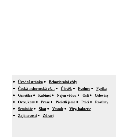
Úvodní stránka
Behavioralni vědy
Česká a slovenská vě…
Člověk
Evoluce
Fyzika
Genetika
Kabinet
Nejen vědou
Osli
Osloviny
Ovce, kozy
Prase
Přečetli jsme
Ptáci
Rostliny
Semináře
Skot
Vesmír
Viry, bakterie
Zajímavosti
Zdraví