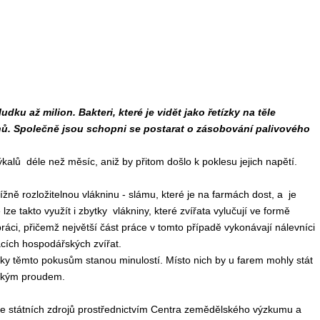
 až milion. Bakteri, které je vidět jako řetízky na těle
onů. Společně jsou schopni se postarat o zásobování palivového
alů déle než měsíc, aniž by přitom došlo k poklesu jejich napětí.
ížně rozložitelnou vlákninu - slámu, které je na farmách dost, a je
ze takto využít i zbytky vlákniny, které zvířata vylučují ve formě
áci, přičemž největší část práce v tomto případě vykonávají nálevníci
cích hospodářských zvířat.
y těmto pokusům stanou minulostí. Místo nich by u farem mohly stát
ickým proudem.
e státních zdrojů prostřednictvím Centra zemědělského výzkumu a