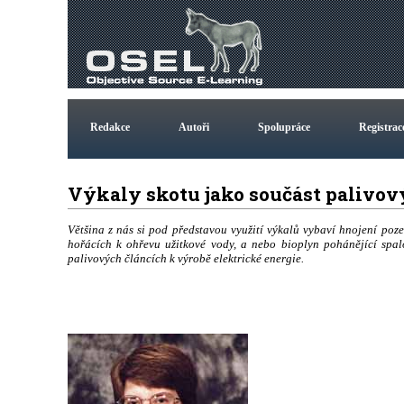
Redakce
Autoři
Spolupráce
Registrac
Výkaly skotu jako součást palivo
Většina z nás si pod představou využití výkalů vybaví hnojení poze
hořácích k ohřevu užitkové vody, a nebo bioplyn pohánějící spal
palivových článcích k výrobě elektrické energie.