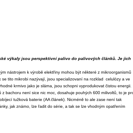
ké výkaly jsou perspektivní palivo do palivových článků. Je jich
dným nástrojem k výrobě elektřiny mohou být některé z mikroorganismů
k se tito mikrobi nazývají, jsou specializovaní na rozklad celulózy a ve
hodné krmivo jako je sláma, jsou schopni vyprodukovat čistou energii.
z bachoru není sice nic moc, dosahuje pouhých 600 milivoltů, to je pr
bíjecí tužková baterie (AA článek). Nicméně to ale zase není tak
ánky, jak známo, lze řadit do série, a tak se lze vhodným opatřením