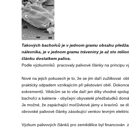
Takových bachořců je v jednom gramu obsahu předžaludku
nálevníka, je v jednom gramu tráveniny je až sto mili
článku dostatkem paliva.
Podle výzkumníků pracovaly palivové články na principu výk
Nové na jejich pokusech je to, že se jim daří zužitkovat obt
prakticky odpadem vznikajícím při pěstování obilí. Dokonce l
exkrementů. Vědcům se to vše daří jen díky vhodné spolupr
bachořci a bakterie - obyčejní obyvatelé předžaludků domá
Je možné, že zapáchající močůvkové jámy u kravínů se dík
obrovské palivové články zásobující venkov levným elektr
Výzkum palivových článků pro zemědělce byl financován z