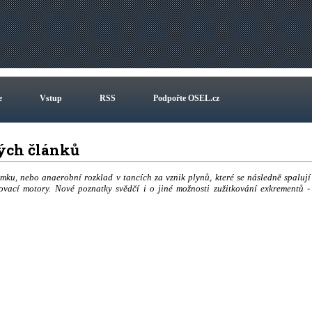
e
Vstup
RSS
Podpořte OSEL.cz
vých článků
mku, nebo anaerobní rozklad v tancích za vznik plynů, které se následně spalují
ovací motory. Nové poznatky svědčí i o jiné možnosti zužitkování exkrementů -