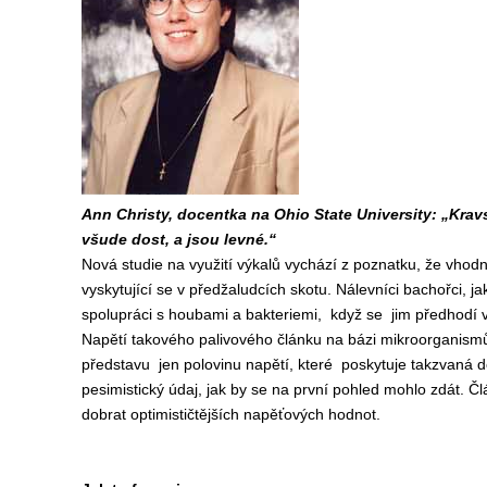
Ann Christy, docentka na Ohio State University: „Kravs
všude dost, a jsou levné.“
Nová studie na využití výkalů vychází z poznatku, že vho
vyskytující se v předžaludcích skotu. Nálevníci bachořci, ja
spolupráci s houbami a bakteriemi, když se jim předhodí v
Napětí takového palivového článku na bázi mikroorganismů 
představu jen polovinu napětí, které poskytuje takzvaná do
pesimistický údaj, jak by se na první pohled mohlo zdát. Čl
dobrat optimističtějších napěťových hodnot.