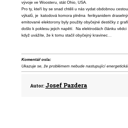
vývoje ve Woosteru, stát Ohio, USA.
Pro ty, kteří by se snad chtěli u nás vydat obdobnou cesto
výkalů, je katodová komora plněna ferikyanidem draselným. 
emitované elektorony byly použity obyčejné destičky z gra
došlo k poklesu jejich napětí. Na elektrodách článku vědci 
když uvážíte, že k tomu stačil obyčejný kravinec…
Komentář osla:
Ukazuje se, že problémem nebude nastupující energetická k
Josef Pazdera
Autor: