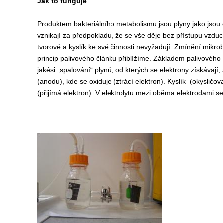
Jak to funguje
Produktem bakteriálního metabolismu jsou plyny jako jsou ox
vznikají za předpokladu, že se vše děje bez přístupu vzdu
tvorové a kyslík ke své činnosti nevyžadují. Zmínění mikro
princip palivového článku přiblížíme. Základem palivového čl
jakési „spalování“ plynů, od kterých se elektrony získávají, 
(anodu), kde se oxiduje (ztrácí elektron). Kyslík (okysličo
(přijímá elektron). V elektrolytu mezi oběma elektrodami s