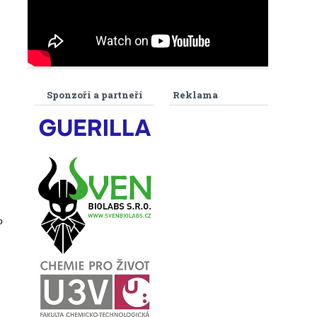
Sponzoři a partneři
Reklama
o