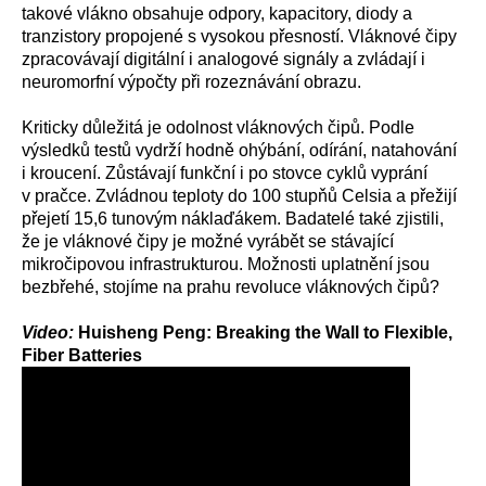
takové vlákno obsahuje odpory, kapacitory, diody a
tranzistory propojené s vysokou přesností. Vláknové čipy
zpracovávají digitální i analogové signály a zvládají i
neuromorfní výpočty při rozeznávání obrazu.
Kriticky důležitá je odolnost vláknových čipů. Podle
výsledků testů vydrží hodně ohýbání, odírání, natahování
i kroucení. Zůstávají funkční i po stovce cyklů vyprání
v pračce. Zvládnou teploty do 100 stupňů Celsia a přežijí
přejetí 15,6 tunovým náklaďákem. Badatelé také zjistili,
že je vláknové čipy je možné vyrábět se stávající
mikročipovou infrastrukturou. Možnosti uplatnění jsou
bezbřehé, stojíme na prahu revoluce vláknových čipů?
Video:
Huisheng Peng: Breaking the Wall to Flexible,
Fiber Batteries