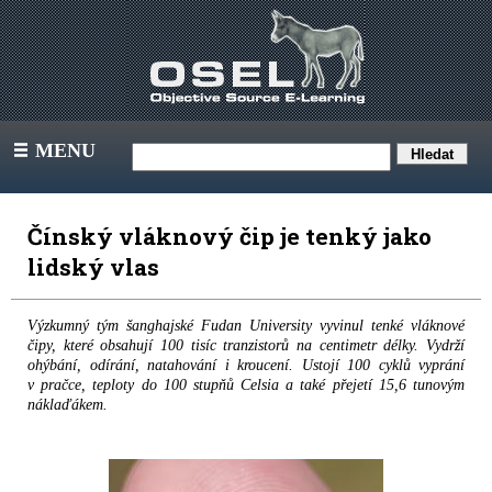
MENU
III
Čínský vláknový čip je tenký jako
lidský vlas
Výzkumný tým šanghajské Fudan University vyvinul tenké vláknové
čipy, které obsahují 100 tisíc tranzistorů na centimetr délky. Vydrží
ohýbání, odírání, natahování i kroucení. Ustojí 100 cyklů vyprání
v pračce, teploty do 100 stupňů Celsia a také přejetí 15,6 tunovým
náklaďákem.