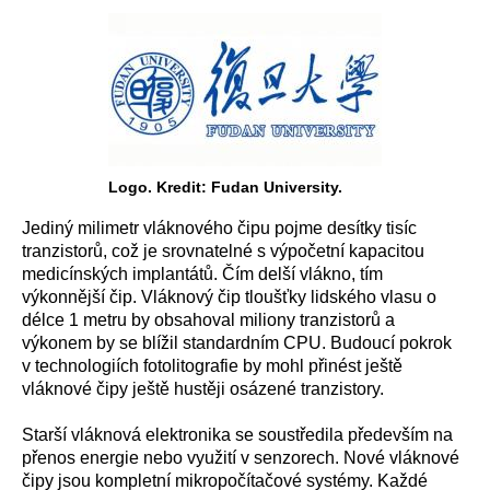
Logo. Kredit: Fudan University.
Jediný milimetr vláknového čipu pojme desítky tisíc
tranzistorů, což je srovnatelné s výpočetní kapacitou
medicínských implantátů. Čím delší vlákno, tím
výkonnější čip. Vláknový čip tloušťky lidského vlasu o
délce 1 metru by obsahoval miliony tranzistorů a
výkonem by se blížil standardním CPU. Budoucí pokrok
v technologiích fotolitografie by mohl přinést ještě
vláknové čipy ještě hustěji osázené tranzistory.
Starší vláknová elektronika se soustředila především na
přenos energie nebo využití v senzorech. Nové vláknové
čipy jsou kompletní mikropočítačové systémy. Každé