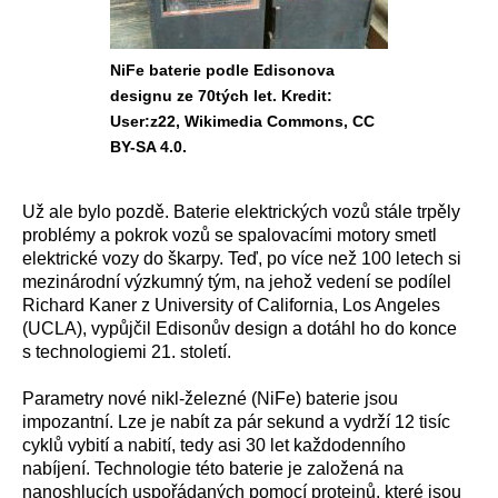
NiFe baterie podle Edisonova
designu ze 70tých let. Kredit:
User:z22, Wikimedia Commons, CC
BY-SA 4.0.
Už ale bylo pozdě. Baterie elektrických vozů stále trpěly
problémy a pokrok vozů se spalovacími motory smetl
elektrické vozy do škarpy. Teď, po více než 100 letech si
mezinárodní výzkumný tým, na jehož vedení se podílel
Richard Kaner z University of California, Los Angeles
(UCLA), vypůjčil Edisonův design a dotáhl ho do konce
s technologiemi 21. století.
Parametry nové nikl-železné (NiFe) baterie jsou
impozantní. Lze je nabít za pár sekund a vydrží 12 tisíc
cyklů vybití a nabití, tedy asi 30 let každodenního
nabíjení. Technologie této baterie je založená na
nanoshlucích uspořádaných pomocí proteinů, které jsou