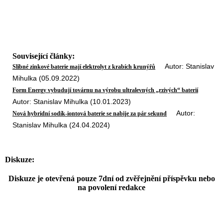
Související články:
Autor: Stanislav
Slibné zinkové baterie mají elektrolyt z krabích krunýřů
Mihulka (05.09.2022)
Form Energy vybudují továrnu na výrobu ultralevných „rzivých“ baterií
Autor: Stanislav Mihulka (10.01.2023)
Autor:
Nová hybridní sodík-iontová baterie se nabije za pár sekund
Stanislav Mihulka (24.04.2024)
Diskuze:
Diskuze je otevřená pouze 7dní od zvěřejnění příspěvku nebo
na povolení redakce