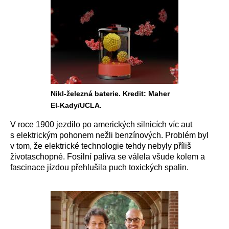
Nikl-železná baterie. Kredit: Maher
El-Kady/UCLA.
V roce 1900 jezdilo po amerických silnicích víc aut
s elektrickým pohonem nežli benzínových. Problém byl
v tom, že elektrické technologie tehdy nebyly příliš
životaschopné. Fosilní paliva se válela všude kolem a
fascinace jízdou přehlušila puch toxických spalin.