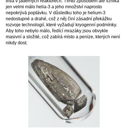
tritia v jaderných reaktorech. Tímto způsobem ale vzniká
jen velmi málo helia-3 a jeho množství naprosto
nepokrývá poptávku. V důsledku toho je helium-3
nedostupné a drahé, což z něj činí zásadní překážku
rozvoje technologií, které vyžadují kryogenní podmínky.
Aby toho nebylo málo, ředící mrazáky jsou obvykle
masivní a složité, což zabírá místo a peníze, kterých není
nikdy dost.