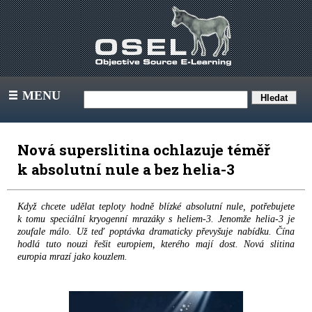
MENU
III
Nová superslitina ochlazuje téměř
k absolutní nule a bez helia-3
Když chcete udělat teploty hodně blízké absolutní nule, potřebujete
k tomu speciální kryogenní mrazáky s heliem-3. Jenomže helia-3 je
zoufale málo. Už teď poptávka dramaticky převyšuje nabídku. Čína
hodlá tuto nouzi řešit europiem, kterého mají dost. Nová slitina
europia mrazí jako kouzlem.