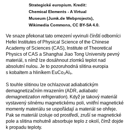
Strategické europium. Kredit:
Chemical Elements - A Virtual
Museum (Jumk.de Webprojects),
Wikimedia Commons, CC BY-SA 4.0.
Ve snaze překonat tato omezení vyvinuli čínští odborníci
Hefei Institutes of Physical Science of the Chinese
Academy of Sciences (CAS), Institute of Theoretical
Physics of CAS a Shanghai Jiao Tong University pevný
materiál, s nímž lze dosáhnout zlomků teplot nad
absolutní nulou. Je to pozoruhodná slitina europia
s kobaltem a hliníkem EuCo₂Al₉.
S touhle slitinou lze ochlazovat adiabatickým
demagnetizačním mrazením (ADR,
adiabatic
demagnetization refrigeration
). Když je takový materiál
vystavený silnému magnetickému poli, vnitřní magnetické
momenty materiálu se uspořádají a materiál se ohřeje.
Pak se materiál izoluje od prostředí, zruší se magnetické
pole a slitina mohutně absorbuje teplo z okolí, čímž dojde
k propadu teploty.