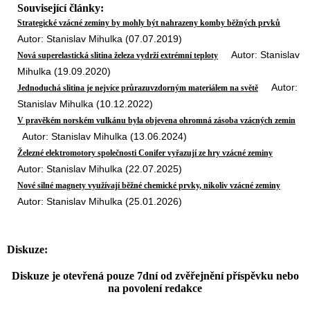
Související články:
Strategické vzácné zeminy by mohly být nahrazeny komby běžných prvků
Autor: Stanislav Mihulka (07.07.2019)
Autor: Stanislav
Nová superelastická slitina železa vydrží extrémní teploty
Mihulka (19.09.2020)
Autor:
Jednoduchá slitina je nejvíce průrazuvzdorným materiálem na světě
Stanislav Mihulka (10.12.2022)
V pravěkém norském vulkánu byla objevena ohromná zásoba vzácných zemin
Autor: Stanislav Mihulka (13.06.2024)
Železné elektromotory společnosti Conifer vyřazují ze hry vzácné zeminy
Autor: Stanislav Mihulka (22.07.2025)
Nové silné magnety využívají běžné chemické prvky, nikoliv vzácné zeminy
Autor: Stanislav Mihulka (25.01.2026)
Diskuze:
Diskuze je otevřená pouze 7dní od zvěřejnění příspěvku nebo
na povolení redakce