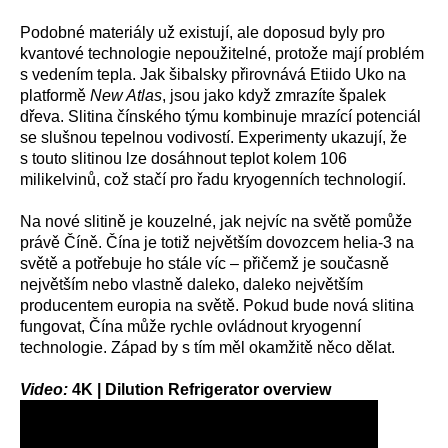
Podobné materiály už existují, ale doposud byly pro
kvantové technologie nepoužitelné, protože mají problém
s vedením tepla. Jak šibalsky přirovnává Etiido Uko na
platformě
New Atlas
, jsou jako když zmrazíte špalek
dřeva. Slitina čínského týmu kombinuje mrazící potenciál
se slušnou tepelnou vodivostí. Experimenty ukazují, že
s touto slitinou lze dosáhnout teplot kolem 106
milikelvinů, což stačí pro řadu kryogenních technologií.
Na nové slitině je kouzelné, jak nejvíc na světě pomůže
právě Číně. Čína je totiž největším dovozcem helia-3 na
světě a potřebuje ho stále víc – přičemž je současně
největším nebo vlastně daleko, daleko největším
producentem europia na světě. Pokud bude nová slitina
fungovat, Čína může rychle ovládnout kryogenní
technologie. Západ by s tím měl okamžitě něco dělat.
Video:
4K | Dilution Refrigerator overview