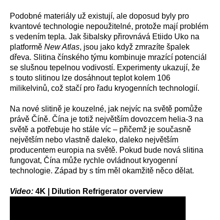
Podobné materiály už existují, ale doposud byly pro
kvantové technologie nepoužitelné, protože mají problém
s vedením tepla. Jak šibalsky přirovnává Etiido Uko na
platformě
New Atlas
, jsou jako když zmrazíte špalek
dřeva. Slitina čínského týmu kombinuje mrazící potenciál
se slušnou tepelnou vodivostí. Experimenty ukazují, že
s touto slitinou lze dosáhnout teplot kolem 106
milikelvinů, což stačí pro řadu kryogenních technologií.
Na nové slitině je kouzelné, jak nejvíc na světě pomůže
právě Číně. Čína je totiž největším dovozcem helia-3 na
světě a potřebuje ho stále víc – přičemž je současně
největším nebo vlastně daleko, daleko největším
producentem europia na světě. Pokud bude nová slitina
fungovat, Čína může rychle ovládnout kryogenní
technologie. Západ by s tím měl okamžitě něco dělat.
Video:
4K | Dilution Refrigerator overview