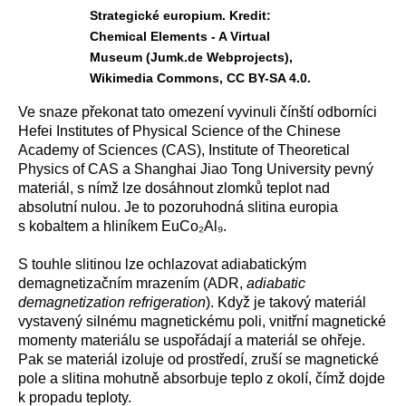
Strategické europium. Kredit:
Chemical Elements - A Virtual
Museum (Jumk.de Webprojects),
Wikimedia Commons, CC BY-SA 4.0.
Ve snaze překonat tato omezení vyvinuli čínští odborníci
Hefei Institutes of Physical Science of the Chinese
Academy of Sciences (CAS), Institute of Theoretical
Physics of CAS a Shanghai Jiao Tong University pevný
materiál, s nímž lze dosáhnout zlomků teplot nad
absolutní nulou. Je to pozoruhodná slitina europia
s kobaltem a hliníkem EuCo₂Al₉.
S touhle slitinou lze ochlazovat adiabatickým
demagnetizačním mrazením (ADR,
adiabatic
demagnetization refrigeration
). Když je takový materiál
vystavený silnému magnetickému poli, vnitřní magnetické
momenty materiálu se uspořádají a materiál se ohřeje.
Pak se materiál izoluje od prostředí, zruší se magnetické
pole a slitina mohutně absorbuje teplo z okolí, čímž dojde
k propadu teploty.