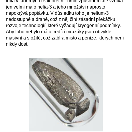
tritia v jaderných reaktorech. Tímto způsobem ale vzniká
jen velmi málo helia-3 a jeho množství naprosto
nepokrývá poptávku. V důsledku toho je helium-3
nedostupné a drahé, což z něj činí zásadní překážku
rozvoje technologií, které vyžadují kryogenní podmínky.
Aby toho nebylo málo, ředící mrazáky jsou obvykle
masivní a složité, což zabírá místo a peníze, kterých není
nikdy dost.