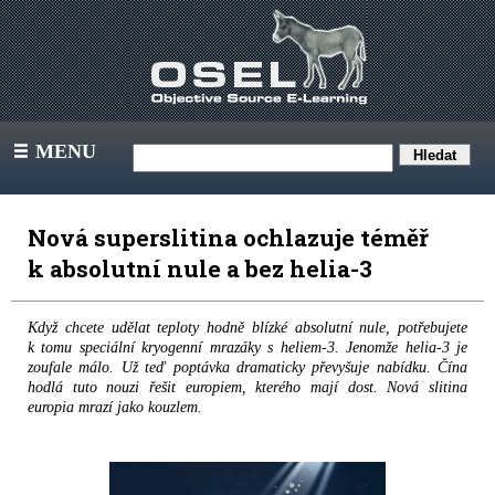
MENU
III
Nová superslitina ochlazuje téměř
k absolutní nule a bez helia-3
Když chcete udělat teploty hodně blízké absolutní nule, potřebujete
k tomu speciální kryogenní mrazáky s heliem-3. Jenomže helia-3 je
zoufale málo. Už teď poptávka dramaticky převyšuje nabídku. Čína
hodlá tuto nouzi řešit europiem, kterého mají dost. Nová slitina
europia mrazí jako kouzlem.