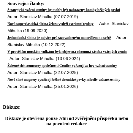
Související články:
Strategické vzácné zeminy by mohly být nahrazeny komby běžných prvků
Autor: Stanislav Mihulka (07.07.2019)
Autor: Stanislav
Nová superelastická slitina železa vydrží extrémní teploty
Mihulka (19.09.2020)
Autor:
Jednoduchá slitina je nejvíce průrazuvzdorným materiálem na světě
Stanislav Mihulka (10.12.2022)
V pravěkém norském vulkánu byla objevena ohromná zásoba vzácných zemin
Autor: Stanislav Mihulka (13.06.2024)
Železné elektromotory společnosti Conifer vyřazují ze hry vzácné zeminy
Autor: Stanislav Mihulka (22.07.2025)
Nové silné magnety využívají běžné chemické prvky, nikoliv vzácné zeminy
Autor: Stanislav Mihulka (25.01.2026)
Diskuze:
Diskuze je otevřená pouze 7dní od zvěřejnění příspěvku nebo
na povolení redakce