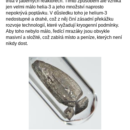
tritia v jaderných reaktorech. Tímto způsobem ale vzniká
jen velmi málo helia-3 a jeho množství naprosto
nepokrývá poptávku. V důsledku toho je helium-3
nedostupné a drahé, což z něj činí zásadní překážku
rozvoje technologií, které vyžadují kryogenní podmínky.
Aby toho nebylo málo, ředící mrazáky jsou obvykle
masivní a složité, což zabírá místo a peníze, kterých není
nikdy dost.