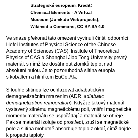
Strategické europium. Kredit:
Chemical Elements - A Virtual
Museum (Jumk.de Webprojects),
Wikimedia Commons, CC BY-SA 4.0.
Ve snaze překonat tato omezení vyvinuli čínští odborníci
Hefei Institutes of Physical Science of the Chinese
Academy of Sciences (CAS), Institute of Theoretical
Physics of CAS a Shanghai Jiao Tong University pevný
materiál, s nímž lze dosáhnout zlomků teplot nad
absolutní nulou. Je to pozoruhodná slitina europia
s kobaltem a hliníkem EuCo₂Al₉.
S touhle slitinou lze ochlazovat adiabatickým
demagnetizačním mrazením (ADR,
adiabatic
demagnetization refrigeration
). Když je takový materiál
vystavený silnému magnetickému poli, vnitřní magnetické
momenty materiálu se uspořádají a materiál se ohřeje.
Pak se materiál izoluje od prostředí, zruší se magnetické
pole a slitina mohutně absorbuje teplo z okolí, čímž dojde
k propadu teploty.