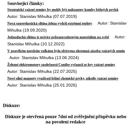
Související články:
Strategické vzácné zeminy by mohly být nahrazeny komby běžných prvků
Autor: Stanislav Mihulka (07.07.2019)
Autor: Stanislav
Nová superelastická slitina železa vydrží extrémní teploty
Mihulka (19.09.2020)
Autor:
Jednoduchá slitina je nejvíce průrazuvzdorným materiálem na světě
Stanislav Mihulka (10.12.2022)
V pravěkém norském vulkánu byla objevena ohromná zásoba vzácných zemin
Autor: Stanislav Mihulka (13.06.2024)
Železné elektromotory společnosti Conifer vyřazují ze hry vzácné zeminy
Autor: Stanislav Mihulka (22.07.2025)
Nové silné magnety využívají běžné chemické prvky, nikoliv vzácné zeminy
Autor: Stanislav Mihulka (25.01.2026)
Diskuze:
Diskuze je otevřená pouze 7dní od zvěřejnění příspěvku nebo
na povolení redakce