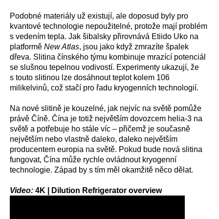
Podobné materiály už existují, ale doposud byly pro
kvantové technologie nepoužitelné, protože mají problém
s vedením tepla. Jak šibalsky přirovnává Etiido Uko na
platformě
New Atlas
, jsou jako když zmrazíte špalek
dřeva. Slitina čínského týmu kombinuje mrazící potenciál
se slušnou tepelnou vodivostí. Experimenty ukazují, že
s touto slitinou lze dosáhnout teplot kolem 106
milikelvinů, což stačí pro řadu kryogenních technologií.
Na nové slitině je kouzelné, jak nejvíc na světě pomůže
právě Číně. Čína je totiž největším dovozcem helia-3 na
světě a potřebuje ho stále víc – přičemž je současně
největším nebo vlastně daleko, daleko největším
producentem europia na světě. Pokud bude nová slitina
fungovat, Čína může rychle ovládnout kryogenní
technologie. Západ by s tím měl okamžitě něco dělat.
Video:
4K | Dilution Refrigerator overview