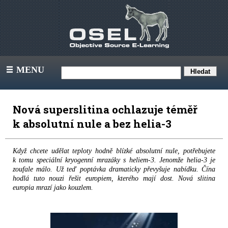
MENU
III
Nová superslitina ochlazuje téměř
k absolutní nule a bez helia-3
Když chcete udělat teploty hodně blízké absolutní nule, potřebujete
k tomu speciální kryogenní mrazáky s heliem-3. Jenomže helia-3 je
zoufale málo. Už teď poptávka dramaticky převyšuje nabídku. Čína
hodlá tuto nouzi řešit europiem, kterého mají dost. Nová slitina
europia mrazí jako kouzlem.