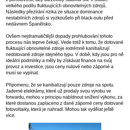
velkého podílu fluktuujících obnovitelných zdrojů.
Následky přezírání rizika ze situace dominance
nestabilních zdrojů si vyzkoušelo při black-outu před
nedávnem Španělsko.
Ovšem nejdramatičtější dopady prohlubování tohoto
procesu nás teprve čekají. Vede totiž k tomu, že dotované
fluktuující obnovitelné zdroje extrémně kanibalizují
nedotované zdroje stejného typu. V době, kdy jsou pro ně
ideální podmínky a měly by získávat finance na svůj
provoz a investice, jsou ceny nulové nebo záporné a
musí se vypínat.
Připomenu, že se kanibalizují pouze zdroje na spotu.
Jaderné elektrárny, které už prodaly svou výrobu ve
forwardu, mohou v principu nabídnout snížení výkonu, za
které dostanou zaplaceno z dané záporné ceny dotované
fotovoltaiky, která je nahradí. Mohou tak vydělat ještě
více.