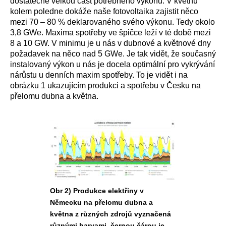
dostatečně velkou část potřebného výkonu. V květnu
kolem poledne dokáže naše fotovoltaika zajistit něco
mezi 70 – 80 % deklarovaného svého výkonu. Tedy okolo
3,8 GWe. Maxima spotřeby ve špičce leží v té době mezi
8 a 10 GW. V minimu je u nás v dubnové a květnové dny
požadavek na něco nad 5 GWe. Je tak vidět, že současný
instalovaný výkon u nás je docela optimální pro vykrývání
nárůstu u denních maxim spotřeby. To je vidět i na
obrázku 1 ukazujícím produkci a spotřebu v Česku na
přelomu dubna a května.
Obr 2) Produkce elektřiny v
Německu na přelomu dubna a
května z různých zdrojů vyznačená
různými barvami, černou čárou je