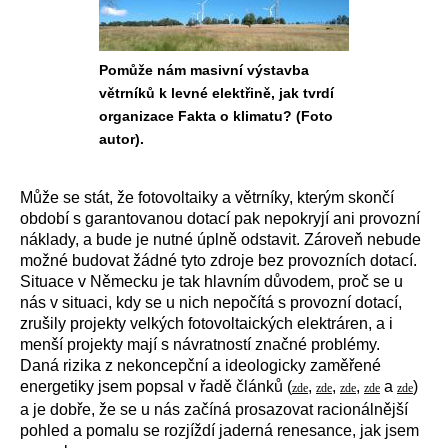
Pomůže nám masivní výstavba
větrníků k levné elektřině, jak tvrdí
organizace Fakta o klimatu? (Foto
autor).
Může se stát, že fotovoltaiky a větrníky, kterým skončí
období s garantovanou dotací pak nepokryjí ani provozní
náklady, a bude je nutné úplně odstavit. Zároveň nebude
možné budovat žádné tyto zdroje bez provozních dotací.
Situace v Německu je tak hlavním důvodem, proč se u
nás v situaci, kdy se u nich nepočítá s provozní dotací,
zrušily projekty velkých fotovoltaických elektráren, a i
menší projekty mají s návratností značné problémy.
Daná rizika z nekoncepční a ideologicky zaměřené
energetiky jsem popsal v řadě článků (
,
,
,
a
)
zde
zde
zde
zde
zde
a je dobře, že se u nás začíná prosazovat racionálnější
pohled a pomalu se rozjíždí jaderná renesance, jak jsem