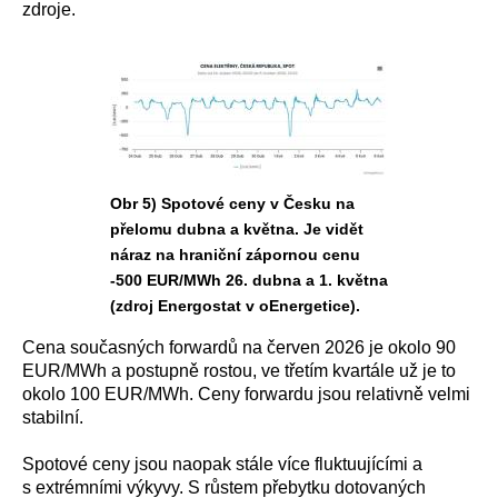
zdroje.
Obr 5) Spotové ceny v Česku na
přelomu dubna a května. Je vidět
náraz na hraniční zápornou cenu
-500 EUR/MWh 26. dubna a 1. května
(zdroj Energostat v oEnergetice).
Cena současných forwardů na červen 2026 je okolo 90
EUR/MWh a postupně rostou, ve třetím kvartále už je to
okolo 100 EUR/MWh. Ceny forwardu jsou relativně velmi
stabilní.
Spotové ceny jsou naopak stále více fluktuujícími a
s extrémními výkyvy. S růstem přebytku dotovaných