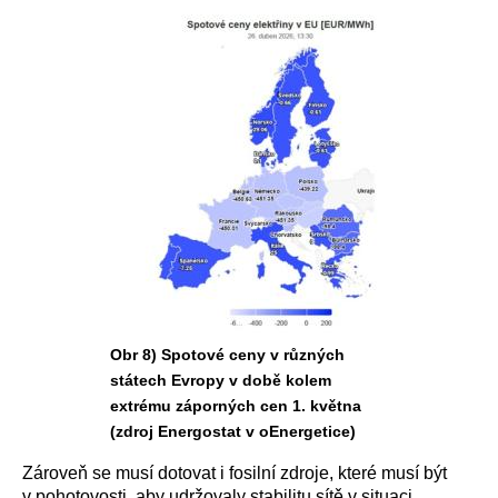
Obr 8) Spotové ceny v různých
státech Evropy v době kolem
extrému záporných cen 1. května
(zdroj Energostat v oEnergetice)
Zároveň se musí dotovat i fosilní zdroje, které musí být
v pohotovosti, aby udržovaly stabilitu sítě v situaci