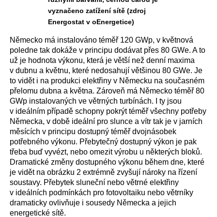
vyznačeno zatížení sítě (zdroj
Energostat v oEnergetice)
Německo má instalováno téměř 120 GWp, v květnová
poledne tak dokáže v principu dodávat přes 80 GWe. A to
už je hodnota výkonu, která je větší než denní maxima
v dubnu a květnu, které nedosahují většinou 80 GWe. Je
to vidět i na produkci elektřiny v Německu na současném
přelomu dubna a května. Zároveň má Německo téměř 80
GWp instalovaných ve větrných turbínách. I ty jsou
v ideálním případě schopny pokrýt téměř všechny potřeby
Německa, v době ideální pro slunce a vítr tak je v jarních
měsících v principu dostupný téměř dvojnásobek
potřebného výkonu. Přebytečný dostupný výkon je pak
třeba buď vyvézt, nebo omezit výrobu u některých bloků.
Dramatické změny dostupného výkonu během dne, které
je vidět na obrázku 2 extrémně zvyšují nároky na řízení
soustavy. Přebytek sluneční nebo větrné elektřiny
v ideálních podmínkách pro fotovoltaiku nebo větrníky
dramaticky ovlivňuje i sousedy Německa a jejich
energetické sítě.