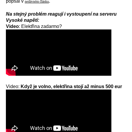
popsal v
.
nedávném článku
Na stejný problém reagují i vystoupení na serveru
Vysoké napětí:
Video
:
Elektřina zadarmo?
Video:
Když je volno, elektřina stojí až minus 500 eur