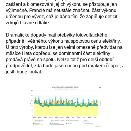
zatížení a k omezování jejich výkonu se přistupuje jen
výjimečně. Francie má neustále značnou část výkonu
určenou pro vývoz, což je dáno tím, že zaplňuje deficit
zdrojů hlavně u Itálie.
Dramatické dopady mají přebytky fotovoltaického,
případně i větrného, výkonu na spotovou cenu elektřiny.
U této výroby, kterou lze jen velmi omezeně předvídat na
měsíce i léta dopředu, se dominantní část elektřiny
prodává právě na spotu. Nelze totiž pro delší období
předpovědět, zda bude jasno nebo pod mrakem čí opar, a
jestli bude foukat.