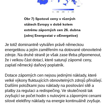
Obr 7) Spotové ceny v různých
státech Evropy v době kolem
extrému záporných cen 26. dubna
(zdroj Energostat v oEnergetice)
Je totiž dominantně vytvářen právě německou
energetikou a jejím zaměřením na dotované obnovitelné
zdroje. Na druhé straně je však zase třeba připomenout,
že i velkou část dotací, které saturují záporné ceny,
zaplatí německý daňový poplatník.
Dotace záporných cen nejsou jedinými náklady, které
velké výkony fluktuujících obnovitelných zdrojů přinášejí.
Dalšími položkami jsou náklady na posilování sítě a
platby za regulaci a redispečing. Ve skutečnosti tak
zvyšující se počet hodin s nulovými a zápornými cenami
silové elektřiny náklady na energie kontinuálně zvyšuje.