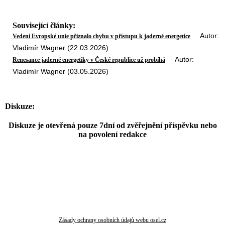
Související články:
Autor:
Vedení Evropské unie přiznalo chybu v přístupu k jaderné energetice
Vladimír Wagner (22.03.2026)
Autor:
Renesance jaderné energetiky v České republice už probíhá
Vladimír Wagner (03.05.2026)
Diskuze:
Diskuze je otevřená pouze 7dní od zvěřejnění příspěvku nebo
na povolení redakce
Zásady ochrany osobních údajů webu osel.cz