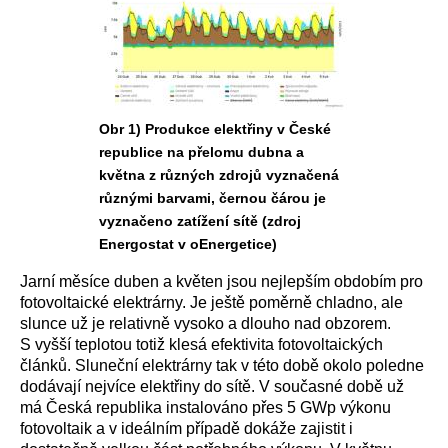
Obr 1) Produkce elektřiny v České
republice na přelomu dubna a
května z různých zdrojů vyznačená
různými barvami, černou čárou je
vyznačeno zatížení sítě (zdroj
Energostat v oEnergetice)
Jarní měsíce duben a květen jsou nejlepším obdobím pro
fotovoltaické elektrárny. Je ještě poměrně chladno, ale
slunce už je relativně vysoko a dlouho nad obzorem.
S vyšší teplotou totiž klesá efektivita fotovoltaických
článků. Sluneční elektrárny tak v této době okolo poledne
dodávají nejvíce elektřiny do sítě. V současné době už
má Česká republika instalováno přes 5 GWp výkonu
fotovoltaik a v ideálním případě dokáže zajistit i