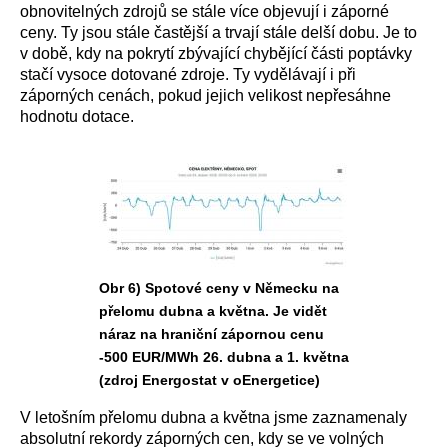
obnovitelných zdrojů se stále více objevují i záporné
ceny. Ty jsou stále častější a trvají stále delší dobu. Je to
v době, kdy na pokrytí zbývající chybějící části poptávky
stačí vysoce dotované zdroje. Ty vydělávají i při
záporných cenách, pokud jejich velikost nepřesáhne
hodnotu dotace.
Obr 6) Spotové ceny v Německu na
přelomu dubna a května. Je vidět
náraz na hraniční zápornou cenu
-500 EUR/MWh 26. dubna a 1. května
(zdroj Energostat v oEnergetice)
V letošním přelomu dubna a května jsme zaznamenaly
absolutní rekordy záporných cen, kdy se ve volných