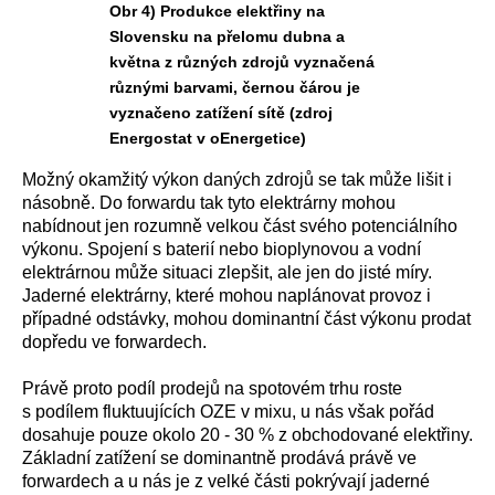
Obr 4) Produkce elektřiny na
Slovensku na přelomu dubna a
května z různých zdrojů vyznačená
různými barvami, černou čárou je
vyznačeno zatížení sítě (zdroj
Energostat v oEnergetice)
Možný okamžitý výkon daných zdrojů se tak může lišit i
násobně. Do forwardu tak tyto elektrárny mohou
nabídnout jen rozumně velkou část svého potenciálního
výkonu. Spojení s baterií nebo bioplynovou a vodní
elektrárnou může situaci zlepšit, ale jen do jisté míry.
Jaderné elektrárny, které mohou naplánovat provoz i
případné odstávky, mohou dominantní část výkonu prodat
dopředu ve forwardech.
Právě proto podíl prodejů na spotovém trhu roste
s podílem fluktuujících OZE v mixu, u nás však pořád
dosahuje pouze okolo 20 - 30 % z obchodované elektřiny.
Základní zatížení se dominantně prodává právě ve
forwardech a u nás je z velké části pokrývají jaderné