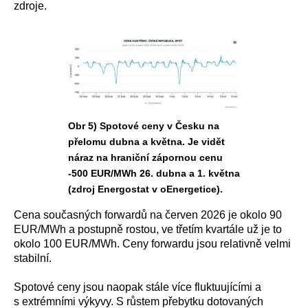
zdroje.
Obr 5) Spotové ceny v Česku na
přelomu dubna a května. Je vidět
náraz na hraniční zápornou cenu
-500 EUR/MWh 26. dubna a 1. května
(zdroj Energostat v oEnergetice).
Cena současných forwardů na červen 2026 je okolo 90
EUR/MWh a postupně rostou, ve třetím kvartále už je to
okolo 100 EUR/MWh. Ceny forwardu jsou relativně velmi
stabilní.
Spotové ceny jsou naopak stále více fluktuujícími a
s extrémními výkyvy. S růstem přebytku dotovaných