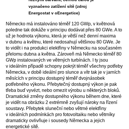
vyznačeno zatížení sítě (zdroj
Energostat v oEnergetice)
Německo má instalováno téměř 120 GWp, v květnová
poledne tak dokáže v principu dodávat přes 80 GWe. A to
už je hodnota výkonu, která je větší než denní maxima
v dubnu a květnu, které nedosahují většinou 80 GWe. Je
to vidět i na produkci elektřiny v Německu na současném
přelomu dubna a května. Zároveň má Německo téměř 80
GWp instalovaných ve větrných turbínách. I ty jsou
v ideálním případě schopny pokrýt téměř všechny potřeby
Německa, v době ideální pro slunce a vítr tak je v jarních
měsících v principu dostupný téměř dvojnásobek
potřebného výkonu. Přebytečný dostupný výkon je pak
třeba buď vyvézt, nebo omezit výrobu u některých bloků.
Dramatické změny dostupného výkonu během dne, které
je vidět na obrázku 2 extrémně zvyšují nároky na řízení
soustavy. Přebytek sluneční nebo větrné elektřiny
v ideálních podmínkách pro fotovoltaiku nebo větrníky
dramaticky ovlivňuje i sousedy Německa a jejich
energetické sítě.