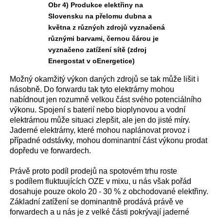
Obr 4) Produkce elektřiny na
Slovensku na přelomu dubna a
května z různých zdrojů vyznačená
různými barvami, černou čárou je
vyznačeno zatížení sítě (zdroj
Energostat v oEnergetice)
Možný okamžitý výkon daných zdrojů se tak může lišit i
násobně. Do forwardu tak tyto elektrárny mohou
nabídnout jen rozumně velkou část svého potenciálního
výkonu. Spojení s baterií nebo bioplynovou a vodní
elektrárnou může situaci zlepšit, ale jen do jisté míry.
Jaderné elektrárny, které mohou naplánovat provoz i
případné odstávky, mohou dominantní část výkonu prodat
dopředu ve forwardech.
Právě proto podíl prodejů na spotovém trhu roste
s podílem fluktuujících OZE v mixu, u nás však pořád
dosahuje pouze okolo 20 - 30 % z obchodované elektřiny.
Základní zatížení se dominantně prodává právě ve
forwardech a u nás je z velké části pokrývají jaderné