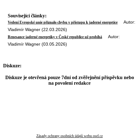
Související články:
Autor:
Vedení Evropské unie přiznalo chybu v přístupu k jaderné energetice
Vladimír Wagner (22.03.2026)
Autor:
Renesance jaderné energetiky v České republice už probíhá
Vladimír Wagner (03.05.2026)
Diskuze:
Diskuze je otevřená pouze 7dní od zvěřejnění příspěvku nebo
na povolení redakce
Zásady ochrany osobních údajů webu osel.cz