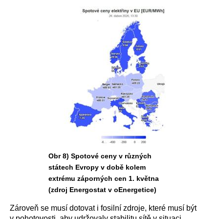
Obr 8) Spotové ceny v různých
státech Evropy v době kolem
extrému záporných cen 1. května
(zdroj Energostat v oEnergetice)
Zároveň se musí dotovat i fosilní zdroje, které musí být
v pohotovosti, aby udržovaly stabilitu sítě v situaci