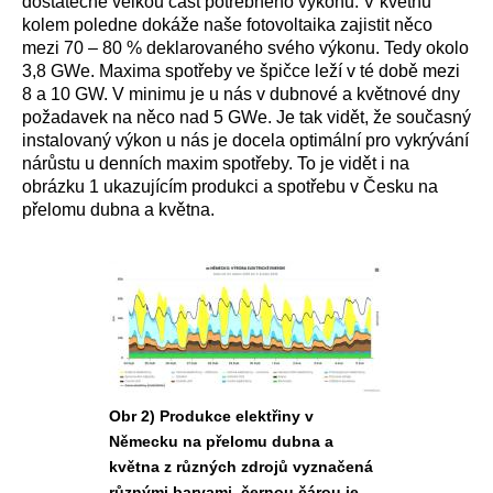
dostatečně velkou část potřebného výkonu. V květnu
kolem poledne dokáže naše fotovoltaika zajistit něco
mezi 70 – 80 % deklarovaného svého výkonu. Tedy okolo
3,8 GWe. Maxima spotřeby ve špičce leží v té době mezi
8 a 10 GW. V minimu je u nás v dubnové a květnové dny
požadavek na něco nad 5 GWe. Je tak vidět, že současný
instalovaný výkon u nás je docela optimální pro vykrývání
nárůstu u denních maxim spotřeby. To je vidět i na
obrázku 1 ukazujícím produkci a spotřebu v Česku na
přelomu dubna a května.
Obr 2) Produkce elektřiny v
Německu na přelomu dubna a
května z různých zdrojů vyznačená
různými barvami, černou čárou je