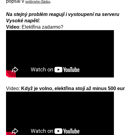
popsal v
.
nedávném článku
Na stejný problém reagují i vystoupení na serveru
Vysoké napětí:
Video
:
Elektřina zadarmo?
Video:
Když je volno, elektřina stojí až minus 500 eur