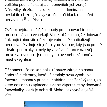
velkého podílu fluktuujících obnovitelných zdrojů.
Následky přezírání rizika ze situace dominance
nestabilních zdrojů si vyzkoušelo při black-outu před
nedávnem Španělsko.
Ovšem nejdramatičtější dopady prohlubování tohoto
procesu nás teprve čekají. Vede totiž k tomu, že dotované
fluktuující obnovitelné zdroje extrémně kanibalizují
nedotované zdroje stejného typu. V době, kdy jsou pro ně
ideální podmínky a měly by získávat finance na svůj
provoz a investice, jsou ceny nulové nebo záporné a
musí se vypínat.
Připomenu, že se kanibalizují pouze zdroje na spotu.
Jaderné elektrárny, které už prodaly svou výrobu ve
forwardu, mohou v principu nabídnout snížení výkonu, za
které dostanou zaplaceno z dané záporné ceny dotované
fotovoltaiky, která je nahradí. Mohou tak vydělat ještě
více.