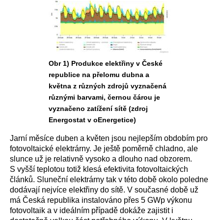
Obr 1) Produkce elektřiny v České
republice na přelomu dubna a
května z různých zdrojů vyznačená
různými barvami, černou čárou je
vyznačeno zatížení sítě (zdroj
Energostat v oEnergetice)
Jarní měsíce duben a květen jsou nejlepším obdobím pro
fotovoltaické elektrárny. Je ještě poměrně chladno, ale
slunce už je relativně vysoko a dlouho nad obzorem.
S vyšší teplotou totiž klesá efektivita fotovoltaických
článků. Sluneční elektrárny tak v této době okolo poledne
dodávají nejvíce elektřiny do sítě. V současné době už
má Česká republika instalováno přes 5 GWp výkonu
fotovoltaik a v ideálním případě dokáže zajistit i