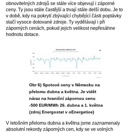
obnovitelných zdrojů se stále více objevují i záporné
ceny. Ty jsou stále častější a trvají stále delší dobu. Je to
v době, kdy na pokrytí zbývající chybějící části poptávky
stačí vysoce dotované zdroje. Ty vydělávají i při
záporných cenách, pokud jejich velikost nepřesáhne
hodnotu dotace.
Obr 6) Spotové ceny v Německu na
přelomu dubna a května. Je vidět
náraz na hraniční zápornou cenu
-500 EUR/MWh 26. dubna a 1. května
(zdroj Energostat v oEnergetice)
V letošním přelomu dubna a května jsme zaznamenaly
absolutní rekordy záporných cen, kdy se ve volných