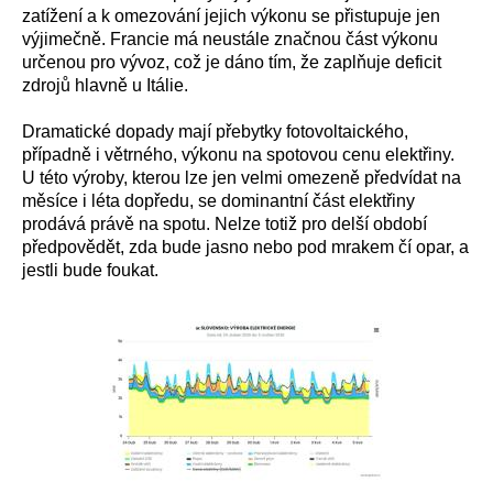
zatížení a k omezování jejich výkonu se přistupuje jen
výjimečně. Francie má neustále značnou část výkonu
určenou pro vývoz, což je dáno tím, že zaplňuje deficit
zdrojů hlavně u Itálie.
Dramatické dopady mají přebytky fotovoltaického,
případně i větrného, výkonu na spotovou cenu elektřiny.
U této výroby, kterou lze jen velmi omezeně předvídat na
měsíce i léta dopředu, se dominantní část elektřiny
prodává právě na spotu. Nelze totiž pro delší období
předpovědět, zda bude jasno nebo pod mrakem čí opar, a
jestli bude foukat.