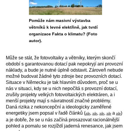
Pomůže nám masivní výstavba
větrníků k levné elektřině, jak tvrdí
organizace Fakta o klimatu? (Foto
autor).
Může se stát, že fotovoltaiky a větrníky, kterým skončí
období s garantovanou dotací pak nepokryjí ani provozní
náklady, a bude je nutné úplně odstavit. Zároveň nebude
možné budovat žádné tyto zdroje bez provozních dotací.
Situace v Německu je tak hlavním důvodem, proč se u
nás v situaci, kdy se u nich nepočítá s provozní dotací,
zrušily projekty velkých fotovoltaických elektráren, a i
menší projekty mají s návratností značné problémy.
Daná rizika z nekoncepční a ideologicky zaměřené
energetiky jsem popsal v řadě článků (
,
,
,
a
)
zde
zde
zde
zde
zde
a je dobře, že se u nás začíná prosazovat racionálnější
pohled a pomalu se rozjíždí jaderná renesance, jak jsem