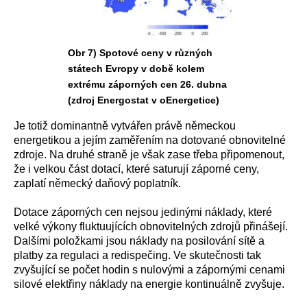
Obr 7) Spotové ceny v různých
státech Evropy v době kolem
extrému záporných cen 26. dubna
(zdroj Energostat v oEnergetice)
Je totiž dominantně vytvářen právě německou
energetikou a jejím zaměřením na dotované obnovitelné
zdroje. Na druhé straně je však zase třeba připomenout,
že i velkou část dotací, které saturují záporné ceny,
zaplatí německý daňový poplatník.
Dotace záporných cen nejsou jedinými náklady, které
velké výkony fluktuujících obnovitelných zdrojů přinášejí.
Dalšími položkami jsou náklady na posilování sítě a
platby za regulaci a redispečing. Ve skutečnosti tak
zvyšující se počet hodin s nulovými a zápornými cenami
silové elektřiny náklady na energie kontinuálně zvyšuje.