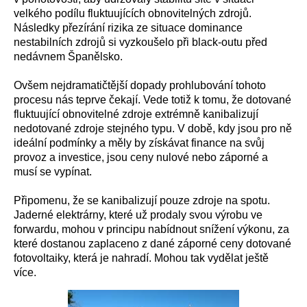
velkého podílu fluktuujících obnovitelných zdrojů.
Následky přezírání rizika ze situace dominance
nestabilních zdrojů si vyzkoušelo při black-outu před
nedávnem Španělsko.
Ovšem nejdramatičtější dopady prohlubování tohoto
procesu nás teprve čekají. Vede totiž k tomu, že dotované
fluktuující obnovitelné zdroje extrémně kanibalizují
nedotované zdroje stejného typu. V době, kdy jsou pro ně
ideální podmínky a měly by získávat finance na svůj
provoz a investice, jsou ceny nulové nebo záporné a
musí se vypínat.
Připomenu, že se kanibalizují pouze zdroje na spotu.
Jaderné elektrárny, které už prodaly svou výrobu ve
forwardu, mohou v principu nabídnout snížení výkonu, za
které dostanou zaplaceno z dané záporné ceny dotované
fotovoltaiky, která je nahradí. Mohou tak vydělat ještě
více.