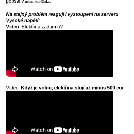
popsal v
.
nedávném článku
Na stejný problém reagují i vystoupení na serveru
Vysoké napětí:
Video
:
Elektřina zadarmo?
Video:
Když je volno, elektřina stojí až minus 500 eur