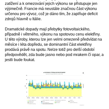
zatížení a k omezování jejich výkonu se přistupuje jen
výjimečně. Francie má neustále značnou část výkonu
určenou pro vývoz, což je dáno tím, že zaplňuje deficit
zdrojů hlavně u Itálie.
Dramatické dopady mají přebytky fotovoltaického,
případně i větrného, výkonu na spotovou cenu elektřiny.
U této výroby, kterou lze jen velmi omezeně předvídat na
měsíce i léta dopředu, se dominantní část elektřiny
prodává právě na spotu. Nelze totiž pro delší období
předpovědět, zda bude jasno nebo pod mrakem čí opar, a
jestli bude foukat.