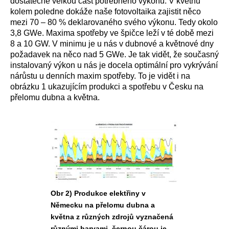
dostatečně velkou část potřebného výkonu. V květnu
kolem poledne dokáže naše fotovoltaika zajistit něco
mezi 70 – 80 % deklarovaného svého výkonu. Tedy okolo
3,8 GWe. Maxima spotřeby ve špičce leží v té době mezi
8 a 10 GW. V minimu je u nás v dubnové a květnové dny
požadavek na něco nad 5 GWe. Je tak vidět, že současný
instalovaný výkon u nás je docela optimální pro vykrývání
nárůstu u denních maxim spotřeby. To je vidět i na
obrázku 1 ukazujícím produkci a spotřebu v Česku na
přelomu dubna a května.
Obr 2) Produkce elektřiny v
Německu na přelomu dubna a
května z různých zdrojů vyznačená
různými barvami, černou čárou je