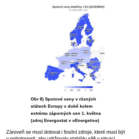
Obr 8) Spotové ceny v různých
státech Evropy v době kolem
extrému záporných cen 1. května
(zdroj Energostat v oEnergetice)
Zároveň se musí dotovat i fosilní zdroje, které musí být
v pohotovosti, aby udržovaly stabilitu sítě v situaci