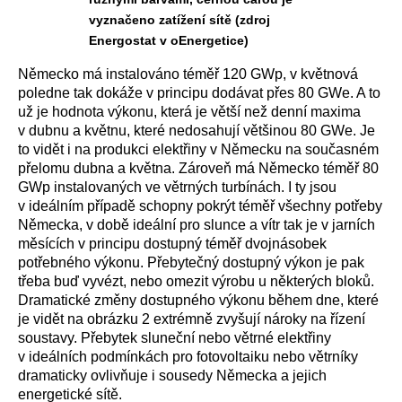
vyznačeno zatížení sítě (zdroj
Energostat v oEnergetice)
Německo má instalováno téměř 120 GWp, v květnová
poledne tak dokáže v principu dodávat přes 80 GWe. A to
už je hodnota výkonu, která je větší než denní maxima
v dubnu a květnu, které nedosahují většinou 80 GWe. Je
to vidět i na produkci elektřiny v Německu na současném
přelomu dubna a května. Zároveň má Německo téměř 80
GWp instalovaných ve větrných turbínách. I ty jsou
v ideálním případě schopny pokrýt téměř všechny potřeby
Německa, v době ideální pro slunce a vítr tak je v jarních
měsících v principu dostupný téměř dvojnásobek
potřebného výkonu. Přebytečný dostupný výkon je pak
třeba buď vyvézt, nebo omezit výrobu u některých bloků.
Dramatické změny dostupného výkonu během dne, které
je vidět na obrázku 2 extrémně zvyšují nároky na řízení
soustavy. Přebytek sluneční nebo větrné elektřiny
v ideálních podmínkách pro fotovoltaiku nebo větrníky
dramaticky ovlivňuje i sousedy Německa a jejich
energetické sítě.