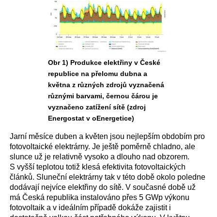
Obr 1) Produkce elektřiny v České
republice na přelomu dubna a
května z různých zdrojů vyznačená
různými barvami, černou čárou je
vyznačeno zatížení sítě (zdroj
Energostat v oEnergetice)
Jarní měsíce duben a květen jsou nejlepším obdobím pro
fotovoltaické elektrárny. Je ještě poměrně chladno, ale
slunce už je relativně vysoko a dlouho nad obzorem.
S vyšší teplotou totiž klesá efektivita fotovoltaických
článků. Sluneční elektrárny tak v této době okolo poledne
dodávají nejvíce elektřiny do sítě. V současné době už
má Česká republika instalováno přes 5 GWp výkonu
fotovoltaik a v ideálním případě dokáže zajistit i