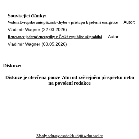
Související články:
Autor:
Vedení Evropské unie přiznalo chybu v přístupu k jaderné energetice
Vladimír Wagner (22.03.2026)
Autor:
Renesance jaderné energetiky v České republice už probíhá
Vladimír Wagner (03.05.2026)
Diskuze:
Diskuze je otevřená pouze 7dní od zvěřejnění příspěvku nebo
na povolení redakce
Zásady ochrany osobních údajů webu osel.cz