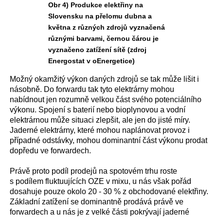
Obr 4) Produkce elektřiny na
Slovensku na přelomu dubna a
května z různých zdrojů vyznačená
různými barvami, černou čárou je
vyznačeno zatížení sítě (zdroj
Energostat v oEnergetice)
Možný okamžitý výkon daných zdrojů se tak může lišit i
násobně. Do forwardu tak tyto elektrárny mohou
nabídnout jen rozumně velkou část svého potenciálního
výkonu. Spojení s baterií nebo bioplynovou a vodní
elektrárnou může situaci zlepšit, ale jen do jisté míry.
Jaderné elektrárny, které mohou naplánovat provoz i
případné odstávky, mohou dominantní část výkonu prodat
dopředu ve forwardech.
Právě proto podíl prodejů na spotovém trhu roste
s podílem fluktuujících OZE v mixu, u nás však pořád
dosahuje pouze okolo 20 - 30 % z obchodované elektřiny.
Základní zatížení se dominantně prodává právě ve
forwardech a u nás je z velké části pokrývají jaderné