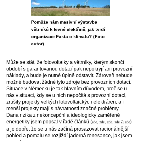
Pomůže nám masivní výstavba
větrníků k levné elektřině, jak tvrdí
organizace Fakta o klimatu? (Foto
autor).
Může se stát, že fotovoltaiky a větrníky, kterým skončí
období s garantovanou dotací pak nepokryjí ani provozní
náklady, a bude je nutné úplně odstavit. Zároveň nebude
možné budovat žádné tyto zdroje bez provozních dotací.
Situace v Německu je tak hlavním důvodem, proč se u
nás v situaci, kdy se u nich nepočítá s provozní dotací,
zrušily projekty velkých fotovoltaických elektráren, a i
menší projekty mají s návratností značné problémy.
Daná rizika z nekoncepční a ideologicky zaměřené
energetiky jsem popsal v řadě článků (
,
,
,
a
)
zde
zde
zde
zde
zde
a je dobře, že se u nás začíná prosazovat racionálnější
pohled a pomalu se rozjíždí jaderná renesance, jak jsem