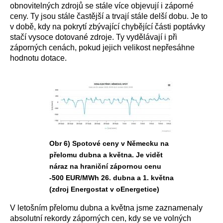
obnovitelných zdrojů se stále více objevují i záporné
ceny. Ty jsou stále častější a trvají stále delší dobu. Je to
v době, kdy na pokrytí zbývající chybějící části poptávky
stačí vysoce dotované zdroje. Ty vydělávají i při
záporných cenách, pokud jejich velikost nepřesáhne
hodnotu dotace.
Obr 6) Spotové ceny v Německu na
přelomu dubna a května. Je vidět
náraz na hraniční zápornou cenu
-500 EUR/MWh 26. dubna a 1. května
(zdroj Energostat v oEnergetice)
V letošním přelomu dubna a května jsme zaznamenaly
absolutní rekordy záporných cen, kdy se ve volných