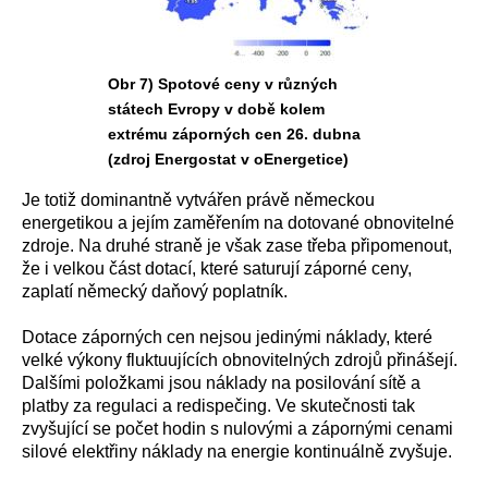
Obr 7) Spotové ceny v různých
státech Evropy v době kolem
extrému záporných cen 26. dubna
(zdroj Energostat v oEnergetice)
Je totiž dominantně vytvářen právě německou
energetikou a jejím zaměřením na dotované obnovitelné
zdroje. Na druhé straně je však zase třeba připomenout,
že i velkou část dotací, které saturují záporné ceny,
zaplatí německý daňový poplatník.
Dotace záporných cen nejsou jedinými náklady, které
velké výkony fluktuujících obnovitelných zdrojů přinášejí.
Dalšími položkami jsou náklady na posilování sítě a
platby za regulaci a redispečing. Ve skutečnosti tak
zvyšující se počet hodin s nulovými a zápornými cenami
silové elektřiny náklady na energie kontinuálně zvyšuje.