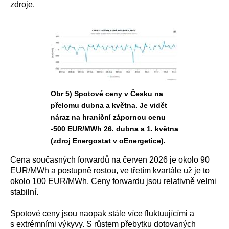
zdroje.
Obr 5) Spotové ceny v Česku na
přelomu dubna a května. Je vidět
náraz na hraniční zápornou cenu
-500 EUR/MWh 26. dubna a 1. května
(zdroj Energostat v oEnergetice).
Cena současných forwardů na červen 2026 je okolo 90
EUR/MWh a postupně rostou, ve třetím kvartále už je to
okolo 100 EUR/MWh. Ceny forwardu jsou relativně velmi
stabilní.
Spotové ceny jsou naopak stále více fluktuujícími a
s extrémními výkyvy. S růstem přebytku dotovaných