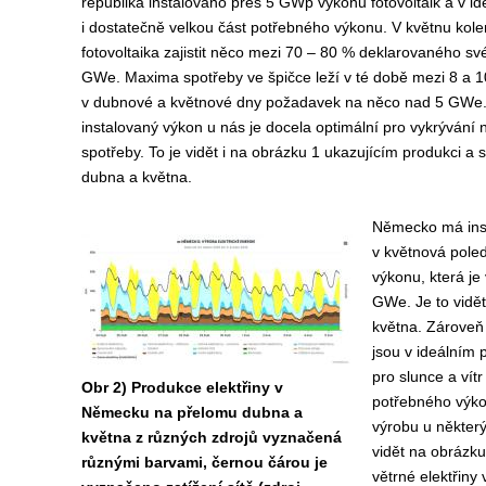
republika instalováno přes 5 GWp výkonu fotovoltaik a v id
i dostatečně velkou část potřebného výkonu. V květnu ko
fotovoltaika zajistit něco mezi 70 – 80 % deklarovaného s
GWe. Maxima spotřeby ve špičce leží v té době mezi 8 a 
v dubnové a květnové dny požadavek na něco nad 5 GWe. 
instalovaný výkon u nás je docela optimální pro vykrývání
spotřeby. To je vidět i na obrázku 1 ukazujícím produkci a
dubna a května.
Německo má ins
v květnová poled
výkonu, která je
GWe. Je to vidě
května. Zároveň
jsou v ideálním
pro slunce a vít
Obr 2) Produkce elektřiny v
potřebného výko
Německu na přelomu dubna a
výrobu u někter
května z různých zdrojů vyznačená
vidět na obrázku
různými barvami, černou čárou je
větrné elektřiny