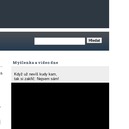
Myšlenka a video dne
ch
Když už nevíš kudy kam,
tak si zakřič: Nejsem sám!