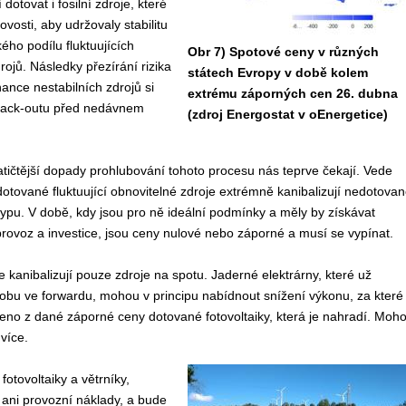
otovat i fosilní zdroje, které
vosti, aby udržovaly stabilitu
lkého podílu fluktuujících
Obr 7) Spotové ceny v různých
rojů. Následky přezírání rizika
státech Evropy v době kolem
ance nestabilních zdrojů si
extrému záporných cen 26. dubna
black-outu před nedávnem
(zdroj Energostat v oEnergetice)
ičtější dopady prohlubování tohoto procesu nás teprve čekají. Vede
 dotované fluktuující obnovitelné zdroje extrémně kanibalizují nedotova
typu. V době, kdy jsou pro ně ideální podmínky a měly by získávat
provoz a investice, jsou ceny nulové nebo záporné a musí se vypínat.
 kanibalizují pouze zdroje na spotu. Jaderné elektrárny, které už
obu ve forwardu, mohou v principu nabídnout snížení výkonu, za které
eno z dané záporné ceny dotované fotovoltaiky, která je nahradí. Moh
 více.
fotovoltaiky a větrníky,
 ani provozní náklady, a bude