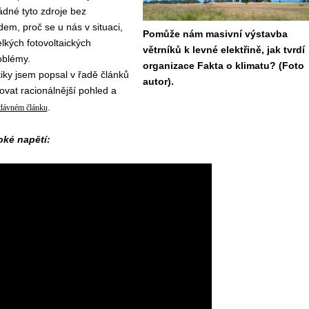
dné tyto zdroje bez
em, proč se u nás v situaci,
Pomůže nám masivní výstavba
elkých fotovoltaických
větrníků k levné elektřině, jak tvrdí
oblémy.
organizace Fakta o klimatu? (Foto
iky jsem popsal v řadě článků
autor).
ovat racionálnější pohled a
.
dávném článku
oké napětí: