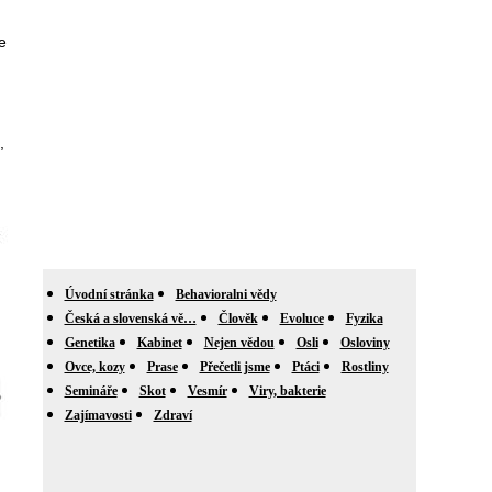
e
,
Úvodní stránka
Behavioralni vědy
Česká a slovenská vě…
Člověk
Evoluce
Fyzika
Genetika
Kabinet
Nejen vědou
Osli
Osloviny
Ovce, kozy
Prase
Přečetli jsme
Ptáci
Rostliny
Semináře
Skot
Vesmír
Viry, bakterie
Zajímavosti
Zdraví