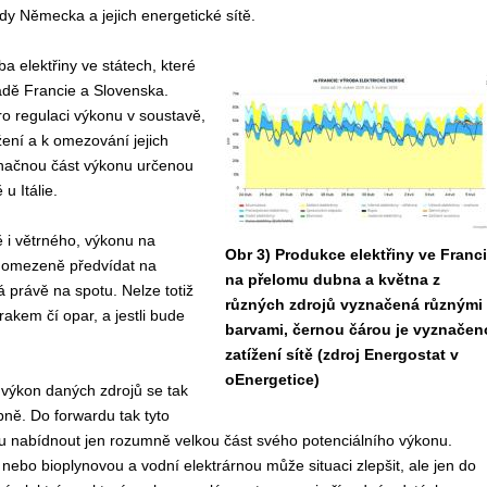
edy Německa a jejich energetické sítě.
a elektřiny ve státech, které
padě Francie a Slovenska.
ro regulaci výkonu v soustavě,
žení a k omezování jejich
značnou část výkonu určenou
u Itálie.
 i větrného, výkonu na
Obr 3) Produkce elektřiny ve Franci
mi omezeně předvídat na
na přelomu dubna a května z
á právě na spotu. Nelze totiž
různých zdrojů vyznačená různými
kem čí opar, a jestli bude
barvami, černou čárou je vyznačen
zatížení sítě (zdroj Energostat v
oEnergetice)
výkon daných zdrojů se tak
obně. Do forwardu tak tyto
u nabídnout jen rozumně velkou část svého potenciálního výkonu.
í nebo bioplynovou a vodní elektrárnou může situaci zlepšit, ale jen do