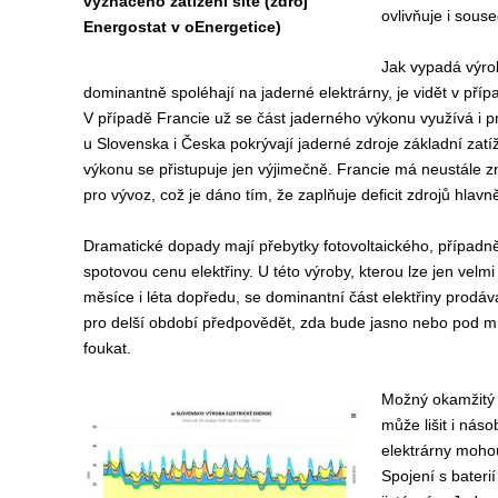
vyznačeno zatížení sítě (zdroj
ovlivňuje i sous
Energostat v oEnergetice)
Jak vypadá výrob
dominantně spoléhají na jaderné elektrárny, je vidět v pří
V případě Francie už se část jaderného výkonu využívá i p
u Slovenska i Česka pokrývají jaderné zdroje základní zatí
výkonu se přistupuje jen výjimečně. Francie má neustále 
pro vývoz, což je dáno tím, že zaplňuje deficit zdrojů hlavně 
Dramatické dopady mají přebytky fotovoltaického, případně
spotovou cenu elektřiny. U této výroby, kterou lze jen vel
měsíce i léta dopředu, se dominantní část elektřiny prodáv
pro delší období předpovědět, zda bude jasno nebo pod mra
foukat.
Možný okamžitý 
může lišit i nás
elektrárny moho
Spojení s bateri