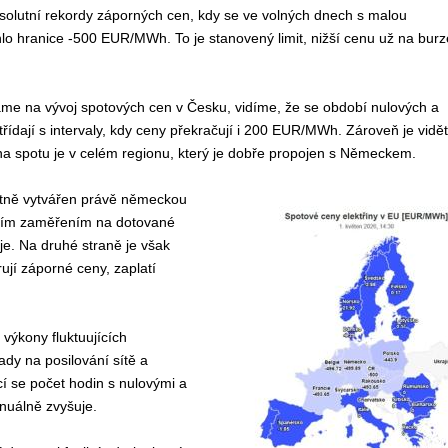
olutní rekordy záporných cen, kdy se ve volných dnech s malou
o hranice -500 EUR/MWh. To je stanovený limit, nižší cenu už na burz
me na vývoj spotových cen v Česku, vidíme, že se období nulových a
řídají s intervaly, kdy ceny překračují i 200 EUR/MWh. Zároveň je vidět
na spotu je v celém regionu, který je dobře propojen s Německem.
ntně vytvářen právě německou
ejím zaměřením na dotované
je. Na druhé straně je však
ují záporné ceny, zaplatí
výkony fluktuujících
ady na posilování sítě a
cí se počet hodin s nulovými a
nuálně zvyšuje.