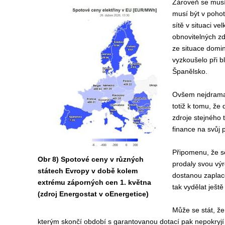
Zároveň se musí d
musí být v pohoto
sítě v situaci ve
obnovitelných zd
ze situace domin
vyzkoušelo při 
Španělsko.
Ovšem nejdramat
totiž k tomu, že
zdroje stejného 
finance na svůj 
Připomenu, že se
Obr 8) Spotové ceny v různých
prodaly svou výr
státech Evropy v době kolem
dostanou zaplac
extrému záporných cen 1. května
tak vydělat ještě
(zdroj Energostat v oEnergetice)
Může se stát, že 
kterým skončí období s garantovanou dotací pak nepokryjí