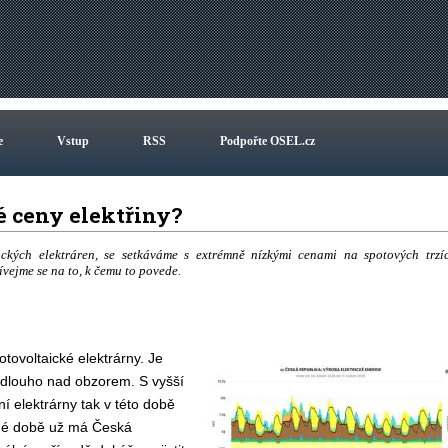
e
Vstup
RSS
Podpořte OSEL.cz
né ceny elektřiny?
ckých elektráren, se setkáváme s extrémně nízkými cenami na spotových trzí
vejme se na to, k čemu to povede.
tovoltaické elektrárny. Je
a dlouho nad obzorem. S vyšší
ní elektrárny tak v této době
asné době už má Česká