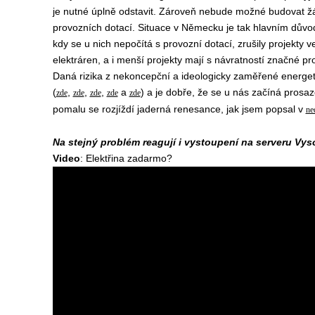
je nutné úplně odstavit. Zároveň nebude možné budovat žá
provozních dotací. Situace v Německu je tak hlavním důvod
kdy se u nich nepočítá s provozní dotací, zrušily projekty v
elektráren, a i menší projekty mají s návratností značné pr
Daná rizika z nekoncepční a ideologicky zaměřené energet
(
,
,
,
a
) a je dobře, že se u nás začíná prosaz
zde
zde
zde
zde
zde
pomalu se rozjíždí jaderná renesance, jak jsem popsal v
ne
Na stejný problém reagují i vystoupení na serveru Vys
Video
:
Elektřina zadarmo?