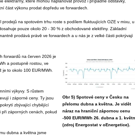
rné elektrárny, které mohou naplánovat provoz i případné odstávky,
í část výkonu prodat dopředu ve forwardech.
l prodejů na spotovém trhu roste s podílem fluktuujících OZE v mixu, u
dosahuje pouze okolo 20 - 30 % z obchodované elektřiny. Základní
nantně prodává právě ve forwardech a u nás je z velké části pokrývají
 forwardů na červen 2026 je
h a postupně rostou, ve
už je to okolo 100 EUR/MWh.
émními výkyvy. S růstem
Obr 5) Spotové ceny v Česku na
evují i záporné ceny. Ty jsou
přelomu dubna a května. Je vidět
 pokrytí zbývající chybějící
náraz na hraniční zápornou cenu
 i při záporných cenách, pokud
-500 EUR/MWh 26. dubna a 1. květ
(zdroj Energostat v oEnergetice).
omu dubna a května jsme