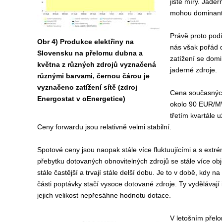
jisté míry. Jade
mohou dominantn
Právě proto podí
Obr 4) Produkce elektřiny na
nás však pořád 
Slovensku na přelomu dubna a
zatížení se domi
května z různých zdrojů vyznačená
jaderné zdroje.
různými barvami, černou čárou je
vyznačeno zatížení sítě (zdroj
Cena současných
Energostat v oEnergetice)
okolo 90 EUR/MW
třetím kvartále 
Ceny forwardu jsou relativně velmi stabilní.
Spotové ceny jsou naopak stále více fluktuujícími a s extr
přebytku dotovaných obnovitelných zdrojů se stále více obj
stále častější a trvají stále delší dobu. Je to v době, kdy na
části poptávky stačí vysoce dotované zdroje. Ty vydělávají
jejich velikost nepřesáhne hodnotu dotace.
V letošním přel