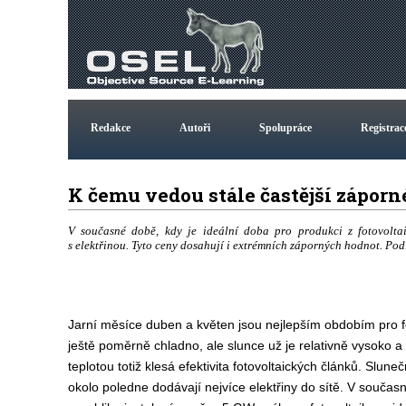
Redakce
Autoři
Spolupráce
Registrac
K čemu vedou stále častější zápor
V současné době, kdy je ideální doba pro produkci z fotovoltai
s elektřinou. Tyto ceny dosahují i extrémních záporných hodnot. Podí
Jarní měsíce duben a květen jsou nejlepším obdobím pro fo
ještě poměrně chladno, ale slunce už je relativně vysoko 
teplotou totiž klesá efektivita fotovoltaických článků. Sluneč
okolo poledne dodávají nejvíce elektřiny do sítě. V souč