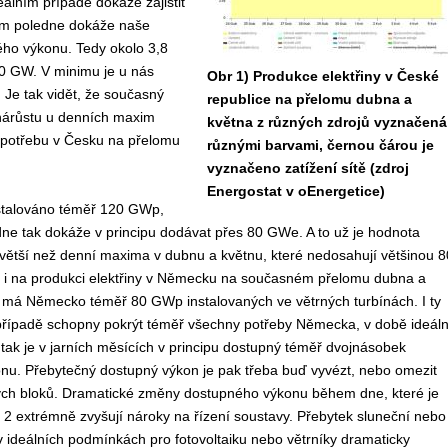
eálním případě dokáže zajistit
lem poledne dokáže naše
vého výkonu. Tedy okolo 3,8
10 GW. V minimu je u nás
Obr 1) Produkce elektřiny v České
Je tak vidět, že současný
republice na přelomu dubna a
 nárůstu u denních maxim
května z různých zdrojů vyznačená
 spotřebu v Česku na přelomu
různými barvami, černou čárou je
vyznačeno zatížení sítě (zdroj
Energostat v oEnergetice)
talováno téměř 120 GWp,
ne tak dokáže v principu dodávat přes 80 GWe. A to už je hodnota
 větší než denní maxima v dubnu a květnu, které nedosahují většinou 8
t i na produkci elektřiny v Německu na současném přelomu dubna a
 má Německo téměř 80 GWp instalovaných ve větrných turbínách. I ty
 případě schopny pokrýt téměř všechny potřeby Německa, v době ideáln
r tak je v jarních měsících v principu dostupný téměř dvojnásobek
nu. Přebytečný dostupný výkon je pak třeba buď vyvézt, nebo omezit
ých bloků. Dramatické změny dostupného výkonu během dne, které je
 2 extrémně zvyšují nároky na řízení soustavy. Přebytek sluneční nebo
 v ideálních podmínkách pro fotovoltaiku nebo větrníky dramaticky