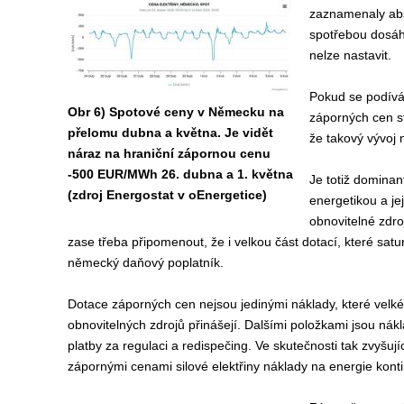
zaznamenaly abs
spotřebou dosáhl
nelze nastavit.
Pokud se podívá
Obr 6) Spotové ceny v Německu na
záporných cen st
přelomu dubna a května. Je vidět
že takový vývoj 
náraz na hraniční zápornou cenu
-500 EUR/MWh 26. dubna a 1. května
Je totiž domina
(zdroj Energostat v oEnergetice)
energetikou a j
obnovitelné zdro
zase třeba připomenout, že i velkou část dotací, které satur
německý daňový poplatník.
Dotace záporných cen nejsou jedinými náklady, které velké 
obnovitelných zdrojů přinášejí. Dalšími položkami jsou nákl
platby za regulaci a redispečing. Ve skutečnosti tak zvyšují
zápornými cenami silové elektřiny náklady na energie konti