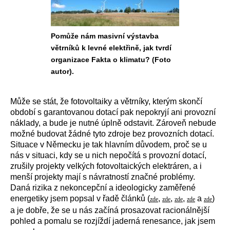
Pomůže nám masivní výstavba
větrníků k levné elektřině, jak tvrdí
organizace Fakta o klimatu? (Foto
autor).
Může se stát, že fotovoltaiky a větrníky, kterým skončí
období s garantovanou dotací pak nepokryjí ani provozní
náklady, a bude je nutné úplně odstavit. Zároveň nebude
možné budovat žádné tyto zdroje bez provozních dotací.
Situace v Německu je tak hlavním důvodem, proč se u
nás v situaci, kdy se u nich nepočítá s provozní dotací,
zrušily projekty velkých fotovoltaických elektráren, a i
menší projekty mají s návratností značné problémy.
Daná rizika z nekoncepční a ideologicky zaměřené
energetiky jsem popsal v řadě článků (
,
,
,
a
)
zde
zde
zde
zde
zde
a je dobře, že se u nás začíná prosazovat racionálnější
pohled a pomalu se rozjíždí jaderná renesance, jak jsem