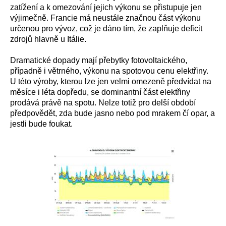
zatížení a k omezování jejich výkonu se přistupuje jen
výjimečně. Francie má neustále značnou část výkonu
určenou pro vývoz, což je dáno tím, že zaplňuje deficit
zdrojů hlavně u Itálie.
Dramatické dopady mají přebytky fotovoltaického,
případně i větrného, výkonu na spotovou cenu elektřiny.
U této výroby, kterou lze jen velmi omezeně předvídat na
měsíce i léta dopředu, se dominantní část elektřiny
prodává právě na spotu. Nelze totiž pro delší období
předpovědět, zda bude jasno nebo pod mrakem čí opar, a
jestli bude foukat.