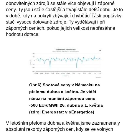
obnovitelných zdrojů se stále více objevují i záporné
ceny. Ty jsou stále častější a trvají stále delší dobu. Je to
v době, kdy na pokrytí zbývající chybějící části poptávky
stačí vysoce dotované zdroje. Ty vydělávají i při
záporných cenách, pokud jejich velikost nepřesáhne
hodnotu dotace.
Obr 6) Spotové ceny v Německu na
přelomu dubna a května. Je vidět
náraz na hraniční zápornou cenu
-500 EUR/MWh 26. dubna a 1. května
(zdroj Energostat v oEnergetice)
V letošním přelomu dubna a května jsme zaznamenaly
absolutní rekordy záporných cen, kdy se ve volných