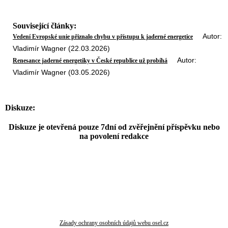
Související články:
Autor:
Vedení Evropské unie přiznalo chybu v přístupu k jaderné energetice
Vladimír Wagner (22.03.2026)
Autor:
Renesance jaderné energetiky v České republice už probíhá
Vladimír Wagner (03.05.2026)
Diskuze:
Diskuze je otevřená pouze 7dní od zvěřejnění příspěvku nebo
na povolení redakce
Zásady ochrany osobních údajů webu osel.cz