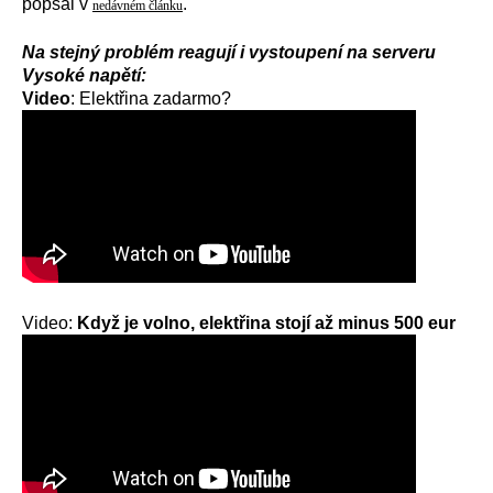
popsal v
.
nedávném článku
Na stejný problém reagují i vystoupení na serveru
Vysoké napětí:
Video
:
Elektřina zadarmo?
Video:
Když je volno, elektřina stojí až minus 500 eur