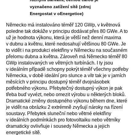
vyznačeno zatížení sítě (zdroj
Energostat v oEnergetice)
Německo má instalováno téměř 120 GWp, v květnová
poledne tak dokáže v principu dodávat přes 80 GWe. A to
už je hodnota výkonu, která je větší než denní maxima
v dubnu a květnu, které nedosahují většinou 80 GWe. Je
to vidět i na produkci elektřiny v Německu na současném
přelomu dubna a května. Zároveň má Německo téměř 80
GWp instalovaných ve větrných turbínách. I ty jsou
v ideálním případě schopny pokrýt téměř všechny potřeby
Německa, v době ideální pro slunce a vítr tak je v jarních
měsících v principu dostupný téměř dvojnásobek
potřebného výkonu. Přebytečný dostupný výkon je pak
třeba buď vyvézt, nebo omezit výrobu u některých bloků.
Dramatické změny dostupného výkonu během dne, které
je vidět na obrázku 2 extrémně zvyšují nároky na řízení
soustavy. Přebytek sluneční nebo větrné elektřiny
v ideálních podmínkách pro fotovoltaiku nebo větrníky
dramaticky ovlivňuje i sousedy Německa a jejich
energetické sítě.