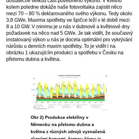
dostatečně velkou část potřebného výkonu. V květnu
kolem poledne dokáže naše fotovoltaika zajistit něco
mezi 70 – 80 % deklarovaného svého výkonu. Tedy okolo
3,8 GWe. Maxima spotřeby ve špičce leží v té době mezi
8 a 10 GW. V minimu je u nás v dubnové a květnové dny
požadavek na něco nad 5 GWe. Je tak vidět, že současný
instalovaný výkon u nás je docela optimální pro vykrývání
nárůstu u denních maxim spotřeby. To je vidět i na
obrázku 1 ukazujícím produkci a spotřebu v Česku na
přelomu dubna a května.
Obr 2) Produkce elektřiny v
Německu na přelomu dubna a
května z různých zdrojů vyznačená
různými barvami, černou čárou je