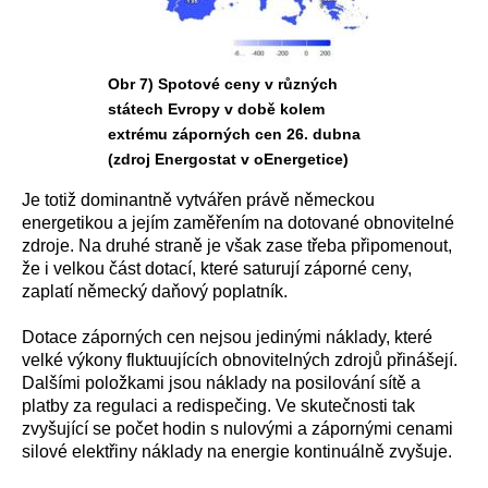
Obr 7) Spotové ceny v různých
státech Evropy v době kolem
extrému záporných cen 26. dubna
(zdroj Energostat v oEnergetice)
Je totiž dominantně vytvářen právě německou
energetikou a jejím zaměřením na dotované obnovitelné
zdroje. Na druhé straně je však zase třeba připomenout,
že i velkou část dotací, které saturují záporné ceny,
zaplatí německý daňový poplatník.
Dotace záporných cen nejsou jedinými náklady, které
velké výkony fluktuujících obnovitelných zdrojů přinášejí.
Dalšími položkami jsou náklady na posilování sítě a
platby za regulaci a redispečing. Ve skutečnosti tak
zvyšující se počet hodin s nulovými a zápornými cenami
silové elektřiny náklady na energie kontinuálně zvyšuje.