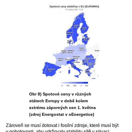
Obr 8) Spotové ceny v různých
státech Evropy v době kolem
extrému záporných cen 1. května
(zdroj Energostat v oEnergetice)
Zároveň se musí dotovat i fosilní zdroje, které musí být
v pohotovosti, aby udržovaly stabilitu sítě v situaci