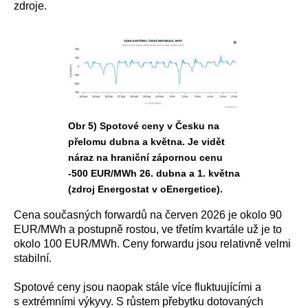
zdroje.
Obr 5) Spotové ceny v Česku na
přelomu dubna a května. Je vidět
náraz na hraniční zápornou cenu
-500 EUR/MWh 26. dubna a 1. května
(zdroj Energostat v oEnergetice).
Cena současných forwardů na červen 2026 je okolo 90
EUR/MWh a postupně rostou, ve třetím kvartále už je to
okolo 100 EUR/MWh. Ceny forwardu jsou relativně velmi
stabilní.
Spotové ceny jsou naopak stále více fluktuujícími a
s extrémními výkyvy. S růstem přebytku dotovaných