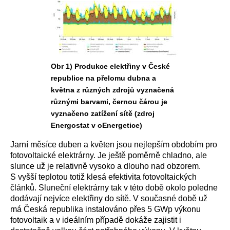
Obr 1) Produkce elektřiny v České
republice na přelomu dubna a
května z různých zdrojů vyznačená
různými barvami, černou čárou je
vyznačeno zatížení sítě (zdroj
Energostat v oEnergetice)
Jarní měsíce duben a květen jsou nejlepším obdobím pro
fotovoltaické elektrárny. Je ještě poměrně chladno, ale
slunce už je relativně vysoko a dlouho nad obzorem.
S vyšší teplotou totiž klesá efektivita fotovoltaických
článků. Sluneční elektrárny tak v této době okolo poledne
dodávají nejvíce elektřiny do sítě. V současné době už
má Česká republika instalováno přes 5 GWp výkonu
fotovoltaik a v ideálním případě dokáže zajistit i