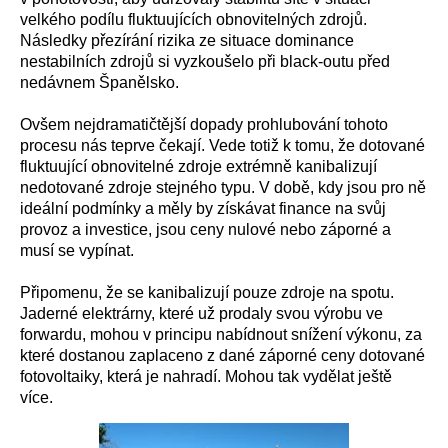
velkého podílu fluktuujících obnovitelných zdrojů.
Následky přezírání rizika ze situace dominance
nestabilních zdrojů si vyzkoušelo při black-outu před
nedávnem Španělsko.
Ovšem nejdramatičtější dopady prohlubování tohoto
procesu nás teprve čekají. Vede totiž k tomu, že dotované
fluktuující obnovitelné zdroje extrémně kanibalizují
nedotované zdroje stejného typu. V době, kdy jsou pro ně
ideální podmínky a měly by získávat finance na svůj
provoz a investice, jsou ceny nulové nebo záporné a
musí se vypínat.
Připomenu, že se kanibalizují pouze zdroje na spotu.
Jaderné elektrárny, které už prodaly svou výrobu ve
forwardu, mohou v principu nabídnout snížení výkonu, za
které dostanou zaplaceno z dané záporné ceny dotované
fotovoltaiky, která je nahradí. Mohou tak vydělat ještě
více.