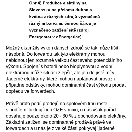
Obr 4) Produkce elektřiny na
Slovensku na přelomu dubna a
května z různých zdrojů vyznačená
různými barvami, černou čárou je
vyznačeno zatížení sítě (zdroj
Energostat v oEnergetice)
Možný okamžitý výkon daných zdrojů se tak může lišit i
násobně. Do forwardu tak tyto elektrárny mohou
nabídnout jen rozumně velkou část svého potenciálního
výkonu. Spojení s baterií nebo bioplynovou a vodní
elektrárnou může situaci zlepšit, ale jen do jisté míry.
Jaderné elektrárny, které mohou naplánovat provoz i
případné odstávky, mohou dominantní část výkonu prodat
dopředu ve forwardech.
Právě proto podíl prodejů na spotovém trhu roste
s podílem fluktuujících OZE v mixu, u nás však pořád
dosahuje pouze okolo 20 - 30 % z obchodované elektřiny.
Základní zatížení se dominantně prodává právě ve
forwardech a u nás je z velké části pokrývají jaderné