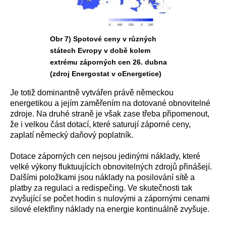
Obr 7) Spotové ceny v různých
státech Evropy v době kolem
extrému záporných cen 26. dubna
(zdroj Energostat v oEnergetice)
Je totiž dominantně vytvářen právě německou
energetikou a jejím zaměřením na dotované obnovitelné
zdroje. Na druhé straně je však zase třeba připomenout,
že i velkou část dotací, které saturují záporné ceny,
zaplatí německý daňový poplatník.
Dotace záporných cen nejsou jedinými náklady, které
velké výkony fluktuujících obnovitelných zdrojů přinášejí.
Dalšími položkami jsou náklady na posilování sítě a
platby za regulaci a redispečing. Ve skutečnosti tak
zvyšující se počet hodin s nulovými a zápornými cenami
silové elektřiny náklady na energie kontinuálně zvyšuje.