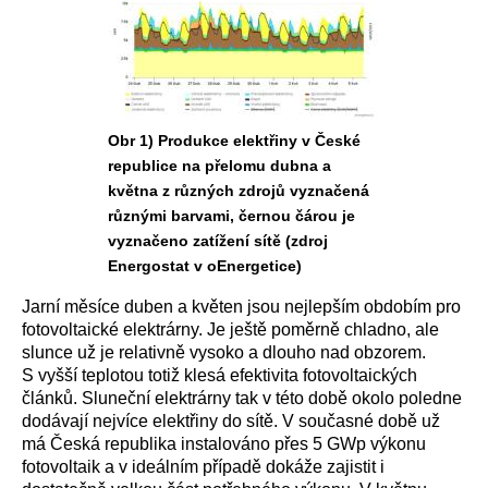
Obr 1) Produkce elektřiny v České
republice na přelomu dubna a
května z různých zdrojů vyznačená
různými barvami, černou čárou je
vyznačeno zatížení sítě (zdroj
Energostat v oEnergetice)
Jarní měsíce duben a květen jsou nejlepším obdobím pro
fotovoltaické elektrárny. Je ještě poměrně chladno, ale
slunce už je relativně vysoko a dlouho nad obzorem.
S vyšší teplotou totiž klesá efektivita fotovoltaických
článků. Sluneční elektrárny tak v této době okolo poledne
dodávají nejvíce elektřiny do sítě. V současné době už
má Česká republika instalováno přes 5 GWp výkonu
fotovoltaik a v ideálním případě dokáže zajistit i