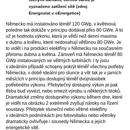
vyznačeno zatížení sítě (zdroj
Energostat v oEnergetice)
Německo má instalováno téměř 120 GWp, v květnová
poledne tak dokáže v principu dodávat přes 80 GWe. A to
už je hodnota výkonu, která je větší než denní maxima
v dubnu a květnu, které nedosahují většinou 80 GWe. Je
to vidět i na produkci elektřiny v Německu na současném
přelomu dubna a května. Zároveň má Německo téměř 80
GWp instalovaných ve větrných turbínách. I ty jsou
v ideálním případě schopny pokrýt téměř všechny potřeby
Německa, v době ideální pro slunce a vítr tak je v jarních
měsících v principu dostupný téměř dvojnásobek
potřebného výkonu. Přebytečný dostupný výkon je pak
třeba buď vyvézt, nebo omezit výrobu u některých bloků.
Dramatické změny dostupného výkonu během dne, které
je vidět na obrázku 2 extrémně zvyšují nároky na řízení
soustavy. Přebytek sluneční nebo větrné elektřiny
v ideálních podmínkách pro fotovoltaiku nebo větrníky
dramaticky ovlivňuje i sousedy Německa a jejich
energetické sítě.