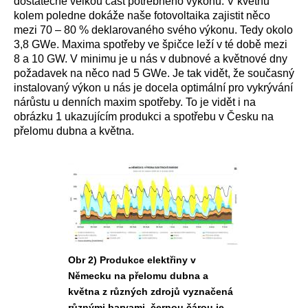
dostatečně velkou část potřebného výkonu. V květnu
kolem poledne dokáže naše fotovoltaika zajistit něco
mezi 70 – 80 % deklarovaného svého výkonu. Tedy okolo
3,8 GWe. Maxima spotřeby ve špičce leží v té době mezi
8 a 10 GW. V minimu je u nás v dubnové a květnové dny
požadavek na něco nad 5 GWe. Je tak vidět, že současný
instalovaný výkon u nás je docela optimální pro vykrývání
nárůstu u denních maxim spotřeby. To je vidět i na
obrázku 1 ukazujícím produkci a spotřebu v Česku na
přelomu dubna a května.
Obr 2) Produkce elektřiny v
Německu na přelomu dubna a
května z různých zdrojů vyznačená
různými barvami, černou čárou je