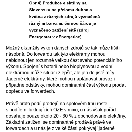
Obr 4) Produkce elektřiny na
Slovensku na přelomu dubna a
května z různých zdrojů vyznačená
různými barvami, černou čárou je
vyznačeno zatížení sítě (zdroj
Energostat v oEnergetice)
Možný okamžitý výkon daných zdrojů se tak může lišit i
násobně. Do forwardu tak tyto elektrárny mohou
nabídnout jen rozumně velkou část svého potenciálního
výkonu. Spojení s baterií nebo bioplynovou a vodní
elektrárnou může situaci zlepšit, ale jen do jisté míry.
Jaderné elektrárny, které mohou naplánovat provoz i
případné odstávky, mohou dominantní část výkonu prodat
dopředu ve forwardech.
Právě proto podíl prodejů na spotovém trhu roste
s podílem fluktuujících OZE v mixu, u nás však pořád
dosahuje pouze okolo 20 - 30 % z obchodované elektřiny.
Základní zatížení se dominantně prodává právě ve
forwardech a u nás je z velké části pokrývají jaderné