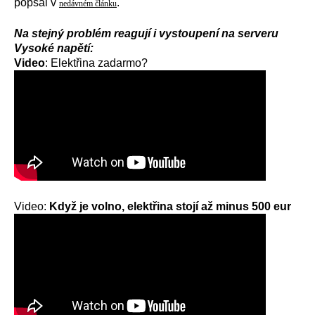
popsal v
.
nedávném článku
Na stejný problém reagují i vystoupení na serveru
Vysoké napětí:
Video
:
Elektřina zadarmo?
Video:
Když je volno, elektřina stojí až minus 500 eur