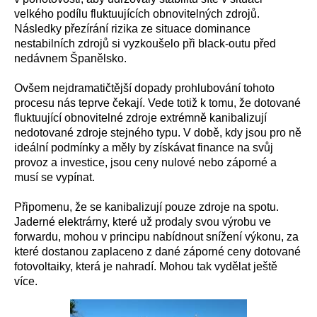
velkého podílu fluktuujících obnovitelných zdrojů.
Následky přezírání rizika ze situace dominance
nestabilních zdrojů si vyzkoušelo při black-outu před
nedávnem Španělsko.
Ovšem nejdramatičtější dopady prohlubování tohoto
procesu nás teprve čekají. Vede totiž k tomu, že dotované
fluktuující obnovitelné zdroje extrémně kanibalizují
nedotované zdroje stejného typu. V době, kdy jsou pro ně
ideální podmínky a měly by získávat finance na svůj
provoz a investice, jsou ceny nulové nebo záporné a
musí se vypínat.
Připomenu, že se kanibalizují pouze zdroje na spotu.
Jaderné elektrárny, které už prodaly svou výrobu ve
forwardu, mohou v principu nabídnout snížení výkonu, za
které dostanou zaplaceno z dané záporné ceny dotované
fotovoltaiky, která je nahradí. Mohou tak vydělat ještě
více.