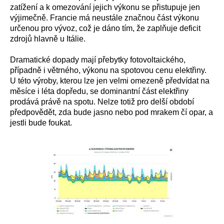
zatížení a k omezování jejich výkonu se přistupuje jen
výjimečně. Francie má neustále značnou část výkonu
určenou pro vývoz, což je dáno tím, že zaplňuje deficit
zdrojů hlavně u Itálie.
Dramatické dopady mají přebytky fotovoltaického,
případně i větrného, výkonu na spotovou cenu elektřiny.
U této výroby, kterou lze jen velmi omezeně předvídat na
měsíce i léta dopředu, se dominantní část elektřiny
prodává právě na spotu. Nelze totiž pro delší období
předpovědět, zda bude jasno nebo pod mrakem čí opar, a
jestli bude foukat.