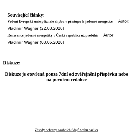
Související články:
Autor:
Vedení Evropské unie přiznalo chybu v přístupu k jaderné energetice
Vladimír Wagner (22.03.2026)
Autor:
Renesance jaderné energetiky v České republice už probíhá
Vladimír Wagner (03.05.2026)
Diskuze:
Diskuze je otevřená pouze 7dní od zvěřejnění příspěvku nebo
na povolení redakce
Zásady ochrany osobních údajů webu osel.cz