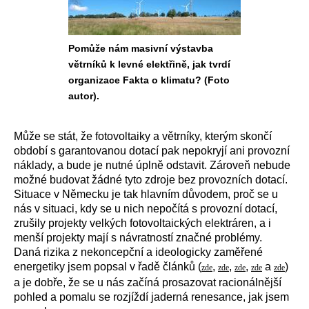
Pomůže nám masivní výstavba
větrníků k levné elektřině, jak tvrdí
organizace Fakta o klimatu? (Foto
autor).
Může se stát, že fotovoltaiky a větrníky, kterým skončí
období s garantovanou dotací pak nepokryjí ani provozní
náklady, a bude je nutné úplně odstavit. Zároveň nebude
možné budovat žádné tyto zdroje bez provozních dotací.
Situace v Německu je tak hlavním důvodem, proč se u
nás v situaci, kdy se u nich nepočítá s provozní dotací,
zrušily projekty velkých fotovoltaických elektráren, a i
menší projekty mají s návratností značné problémy.
Daná rizika z nekoncepční a ideologicky zaměřené
energetiky jsem popsal v řadě článků (
,
,
,
a
)
zde
zde
zde
zde
zde
a je dobře, že se u nás začíná prosazovat racionálnější
pohled a pomalu se rozjíždí jaderná renesance, jak jsem