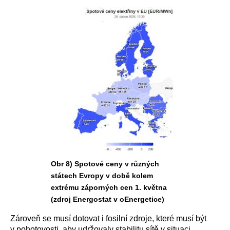
Obr 8) Spotové ceny v různých
státech Evropy v době kolem
extrému záporných cen 1. května
(zdroj Energostat v oEnergetice)
Zároveň se musí dotovat i fosilní zdroje, které musí být
v pohotovosti, aby udržovaly stabilitu sítě v situaci