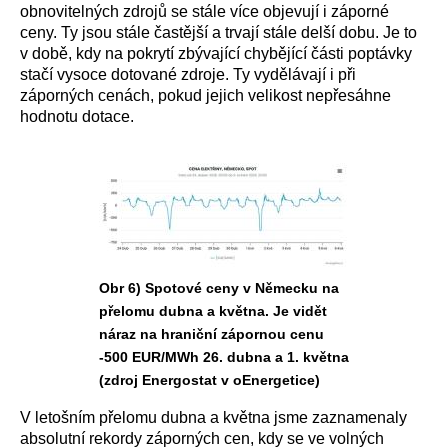
obnovitelných zdrojů se stále více objevují i záporné
ceny. Ty jsou stále častější a trvají stále delší dobu. Je to
v době, kdy na pokrytí zbývající chybějící části poptávky
stačí vysoce dotované zdroje. Ty vydělávají i při
záporných cenách, pokud jejich velikost nepřesáhne
hodnotu dotace.
Obr 6) Spotové ceny v Německu na
přelomu dubna a května. Je vidět
náraz na hraniční zápornou cenu
-500 EUR/MWh 26. dubna a 1. května
(zdroj Energostat v oEnergetice)
V letošním přelomu dubna a května jsme zaznamenaly
absolutní rekordy záporných cen, kdy se ve volných