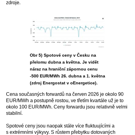
zdroje.
Obr 5) Spotové ceny v Česku na
přelomu dubna a května. Je vidět
náraz na hraniční zápornou cenu
-500 EUR/MWh 26. dubna a 1. května
(zdroj Energostat v oEnergetice).
Cena současných forwardů na červen 2026 je okolo 90
EUR/MWh a postupně rostou, ve třetím kvartále už je to
okolo 100 EUR/MWh. Ceny forwardu jsou relativně velmi
stabilní.
Spotové ceny jsou naopak stále více fluktuujícími a
s extrémními výkyvy. S růstem přebytku dotovaných