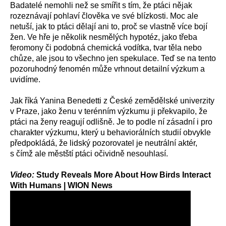
Badatelé nemohli než se smířit s tím, že ptáci nějak
rozeznávají pohlaví člověka ve své blízkosti. Moc ale
netuší, jak to ptáci dělají ani to, proč se vlastně více bojí
žen. Ve hře je několik nesmělých hypotéz, jako třeba
feromony či podobná chemická vodítka, tvar těla nebo
chůze, ale jsou to všechno jen spekulace. Teď se na tento
pozoruhodný fenomén může vrhnout detailní výzkum a
uvidíme.
Jak říká Yanina Benedetti z České zemědělské univerzity
v Praze, jako ženu v terénním výzkumu ji překvapilo, že
ptáci na ženy reagují odlišně. Je to podle ní zásadní i pro
charakter výzkumu, který u behaviorálních studií obvykle
předpokládá, že lidský pozorovatel je neutrální aktér,
s čímž ale městští ptáci očividně nesouhlasí.
Video:
Study Reveals More About How Birds Interact
With Humans | WION News