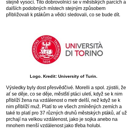
stejně vysocí. Tito dobrovolníci se v městských parcích a
dalších podobných místech stejným způsobem
přibližovali k ptákům a vědci sledovali, co se bude dít.
Logo. Kredit: University of Turin.
Výsledky byly dost přesvědčivé. Morelli a spol. zjistili, že
ať se děje, co se děje, městští ptáci uletí,
když se k nim
přiblíží žena na vzdálenost o metr delší, než když se k
nim přiblíží muž
. Platí to ve všech zmíněných zemích a
také to platí pro 37 různých druhů městských ptáků, ať už
prchají na velkou vzdálenost, jako je sojka anebo na
mnohem menší vzdálenost jako třeba holubi.