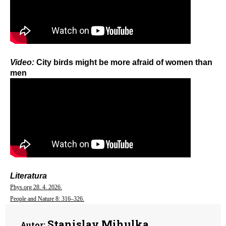
Video:
City birds might be more afraid of women than
men
Literatura
Phys.org 28. 4. 2026.
People and Nature 8: 316–326.
Stanislav Mihulka
Autor: