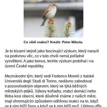
Co vědí vrabci? Kredit: Peter Mikula.
Je to bizarní stejně jako fascinující výzkum, který narazil
na podivnou věc, co v tuto chvíli nemá pořádné
vysvětlení. A jako bonus, tenhle výzkum probíhal i na
území České republiky.
Mezinárodni tým, který vedl Federico Morelli z italské
Università degli Studi di Torino, nedávno zabodoval
s pozoruhodným objevem, který se týká běžných
městských ptáků. Sýkory koňadry, vrabci domácí nebo
třeba kosi obecní, které důvěrně známe z našich měst,
mají ohromujícím způsobem odlišnou reakci na to, když
se k nim blíží žena a když se k nim blíží muž. Ulétnou dřív,