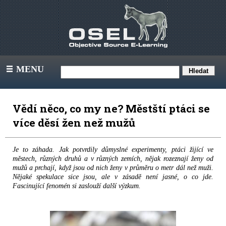
MENU
III
Vědí něco, co my ne? Městští ptáci se
více děsí žen než mužů
Je to záhada. Jak potvrdily důmyslné experimenty, ptáci žijící ve
městech, různých druhů a v různých zemích, nějak rozeznají ženy od
mužů a prchají, když jsou od nich ženy v průměru o metr dál než muži.
Nějaké spekulace sice jsou, ale v zásadě není jasné, o co jde.
Fascinující fenomén si zaslouží další výzkum.