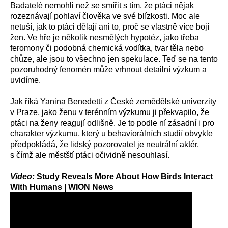
Badatelé nemohli než se smířit s tím, že ptáci nějak
rozeznávají pohlaví člověka ve své blízkosti. Moc ale
netuší, jak to ptáci dělají ani to, proč se vlastně více bojí
žen. Ve hře je několik nesmělých hypotéz, jako třeba
feromony či podobná chemická vodítka, tvar těla nebo
chůze, ale jsou to všechno jen spekulace. Teď se na tento
pozoruhodný fenomén může vrhnout detailní výzkum a
uvidíme.
Jak říká Yanina Benedetti z České zemědělské univerzity
v Praze, jako ženu v terénním výzkumu ji překvapilo, že
ptáci na ženy reagují odlišně. Je to podle ní zásadní i pro
charakter výzkumu, který u behaviorálních studií obvykle
předpokládá, že lidský pozorovatel je neutrální aktér,
s čímž ale městští ptáci očividně nesouhlasí.
Video:
Study Reveals More About How Birds Interact
With Humans | WION News