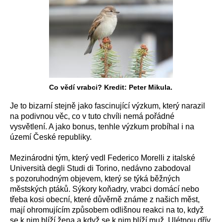
Co vědí vrabci? Kredit: Peter Mikula.
Je to bizarní stejně jako fascinující výzkum, který narazil
na podivnou věc, co v tuto chvíli nemá pořádné
vysvětlení. A jako bonus, tenhle výzkum probíhal i na
území České republiky.
Mezinárodni tým, který vedl Federico Morelli z italské
Università degli Studi di Torino, nedávno zabodoval
s pozoruhodným objevem, který se týká běžných
městských ptáků. Sýkory koňadry, vrabci domácí nebo
třeba kosi obecní, které důvěrně známe z našich měst,
mají ohromujícím způsobem odlišnou reakci na to, když
se k nim blíží žena a když se k nim blíží muž. Ulétnou dřív,