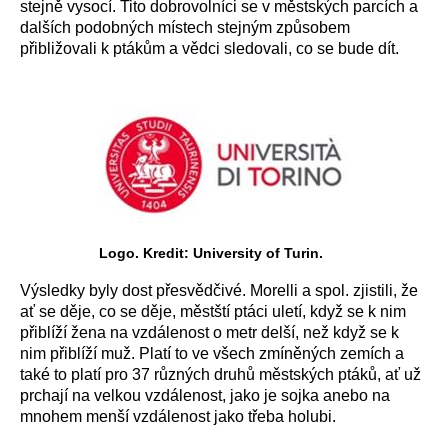
stejně vysocí. Tito dobrovolníci se v městských parcích a
dalších podobných místech stejným způsobem
přibližovali k ptákům a vědci sledovali, co se bude dít.
Logo. Kredit: University of Turin.
Výsledky byly dost přesvědčivé. Morelli a spol. zjistili, že
ať se děje, co se děje, městští ptáci uletí,
když se k nim
přiblíží žena na vzdálenost o metr delší, než když se k
nim přiblíží muž
. Platí to ve všech zmíněných zemích a
také to platí pro 37 různých druhů městských ptáků, ať už
prchají na velkou vzdálenost, jako je sojka anebo na
mnohem menší vzdálenost jako třeba holubi.