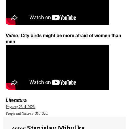
Video:
City birds might be more afraid of women than
men
Literatura
Phys.org 28. 4. 2026.
People and Nature 8: 316–326.
Stanislav Mihulka
Autor: