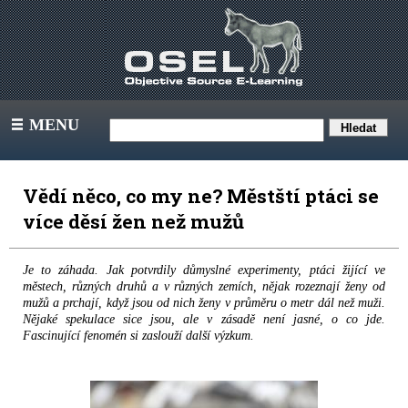
MENU
III
Vědí něco, co my ne? Městští ptáci se
více děsí žen než mužů
Je to záhada. Jak potvrdily důmyslné experimenty, ptáci žijící ve
městech, různých druhů a v různých zemích, nějak rozeznají ženy od
mužů a prchají, když jsou od nich ženy v průměru o metr dál než muži.
Nějaké spekulace sice jsou, ale v zásadě není jasné, o co jde.
Fascinující fenomén si zaslouží další výzkum.