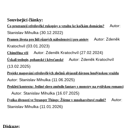
Související články:
Autor:
Co prozrazují středověké rukopisy o vztahu ke kočkám domácím?
Stanislav Mihulka (30.12.2022)
Autor: Zdeněk
Pramen života pro lidi různých náboženství i pro ateisty
Kratochvíl (03.01.2023)
Autor: Zdeněk Kratochvíl (27.02.2024)
Chiméřina věž
Autor: Zdeněk Kratochvíl
Úskalí teologie, pohanské i křesťanské
(13.02.2025)
Projekt mapování středověkých zločinů objasnil dávnou londýnskou vraždu
Autor: Stanislav Mihulka (11.06.2025)
Prokletí kontextu: Jediné slovo změnilo fantasy s monstry na rytířskou romanci
Autor: Stanislav Mihulka (16.07.2025)
Autor:
Fyzika divností ve Stranger Things: Žijeme v mnohasvětové realitě?
Stanislav Mihulka (11.01.2026)
Diskuze: