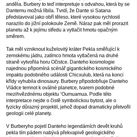
anděla. Burbery to teď interpretuje s odvahou, která by se
Dantemu možná líbila. Tvrdí, že Dante si Satana
představoval jako obří těleso, které vysokou rychlostí
narazilo do jižní polokoule Země. Náraz pak měl prorazit
planetu až k jejímu středu a vytlačit hmotu opačným
směrem.
Tak měl vzniknout kuželovitý kráter Pekla směřující k
zemskému jádru, zatímco hmota vytlačená na druhé
straně vytvořila horu Očistce. Danteho kosmologie
najednou připomíná scénář gigantického kosmického
impaktu podobného události Chicxulub, která na konci
křídy vyhubila dinosaury. Burbery připodobňuje Danteho
Vládce temnot k oválné planetce, tvarem podobné
mezihvězdnému objektu ʻOumuamua. Podle této
interpretace nejde o čistě symbolickou bytost, ale o
fyzicky důrazný projektil, jehož dopad dramaticky přetvořil
geologii celé planety.
V Burberyho pojetí Danteho legendárních devět kruhů
pekla tím pádem nabývá překvapivě geologického