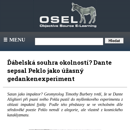
MENU
III
Ďábelská souhra okolností? Dante
sepsal Peklo jako úžasný
gedankenexperiment
Satan jako impaktor? Geomytolog Timothy Burbery tvrdí, že se Dante
Alighieri při psaní svého Pekla pustil do myšlenkového experimentu z
oblasti impaktní fyziky. Podle této představy se ve vrcholném díle
středověké poezie Peklo nerodí z alegorie, ale vlastně z kosmického
kataklyzmatu.