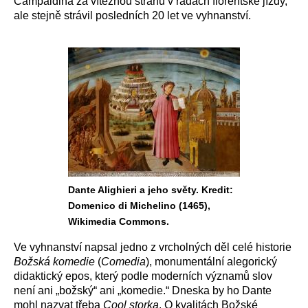
Campaldina za vítěznou stranu v řadách florentské jízdy,
ale stejně strávil posledních 20 let ve vyhnanství.
Dante Alighieri a jeho světy. Kredit:
Domenico di Michelino (1465),
Wikimedia Commons.
Ve vyhnanství napsal jedno z vrcholných děl celé historie
Božská komedie
(
Comedia
), monumentální alegorický
didaktický epos, který podle moderních významů slov
není ani „božský“ ani „komedie.“ Dneska by ho Dante
mohl nazvat třeba
Cool storka
. O kvalitách Božské