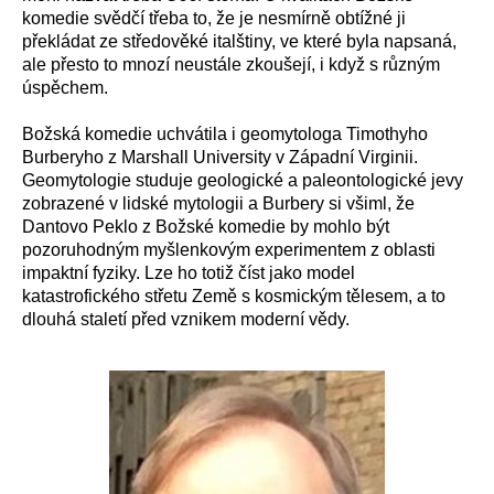
komedie svědčí třeba to, že je nesmírně obtížné ji
překládat ze středověké italštiny, ve které byla napsaná,
ale přesto to mnozí neustále zkoušejí, i když s různým
úspěchem.
Božská komedie uchvátila i geomytologa Timothyho
Burberyho z Marshall University v Západní Virginii.
Geomytologie studuje geologické a paleontologické jevy
zobrazené v lidské mytologii a Burbery si všiml, že
Dantovo Peklo z Božské komedie by mohlo být
pozoruhodným myšlenkovým experimentem z oblasti
impaktní fyziky. Lze ho totiž číst jako model
katastrofického střetu Země s kosmickým tělesem, a to
dlouhá staletí před vznikem moderní vědy.