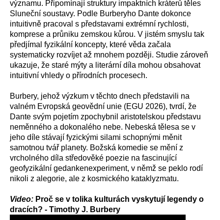
významu. Připomínají struktury impaktních kráterů těles
Sluneční soustavy. Podle Burberyho Dante dokonce
intuitivně pracoval s představami extrémní rychlosti,
komprese a průniku zemskou kůrou. V jistém smyslu tak
předjímal fyzikální koncepty, které věda začala
systematicky rozvíjet až mnohem později. Studie zároveň
ukazuje, že staré mýty a literární díla mohou obsahovat
intuitivní vhledy o přírodních procesech.
Burbery, jehož výzkum v těchto dnech představili na
valném Evropská geovědní unie (EGU 2026), tvrdí, že
Dante svým pojetím zpochybnil aristotelskou představu
neměnného a dokonalého nebe. Nebeská tělesa se v
jeho díle stávají fyzickými silami schopnými měnit
samotnou tvář planety. Božská komedie se mění z
vrcholného díla středověké poezie na fascinující
geofyzikální gedankenexperiment, v němž se peklo rodí
nikoli z alegorie, ale z kosmického kataklyzmatu.
Video:
Proč se v tolika kulturách vyskytují legendy o
dracích? - Timothy J. Burbery