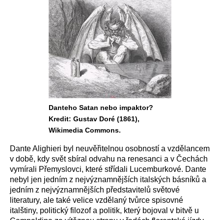
Danteho Satan nebo impaktor?
Kredit: Gustav Doré (1861),
Wikimedia Commons.
Dante Alighieri byl neuvěřitelnou osobností a vzdělancem
v době, kdy svět sbíral odvahu na renesanci a v Čechách
vymírali Přemyslovci, které střídali Lucemburkové. Dante
nebyl jen jedním z nejvýznamnějších italských básníků a
jedním z nejvýznamnějších představitelů světové
literatury, ale také velice vzdělaný tvůrce spisovné
italštiny, politický filozof a politik, který bojoval v bitvě u