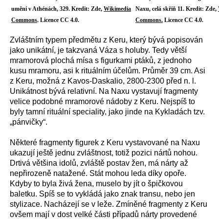
umění v Athénách, 329. Kredit: Zde,
Wikimedia
Naxu, celá skříň 11. Kredit: Zde,
Commons
. Licence CC 4.0.
Commons.
Licence CC 4.0.
Zvláštním typem předmětu z Keru, který bývá popisován
jako unikátní, je takzvaná Váza s holuby. Tedy větší
mramorová plochá mísa s figurkami ptáků, z jednoho
kusu mramoru, asi k rituálním účelům. Průměr 39 cm. Asi
z Keru, možná z Kavos-Daskalio, 2800-2300 před n. l.
Unikátnost bývá relativní.
Na Naxu vystavují fragmenty
velice podobné mramorové nádoby z Keru. Nejspíš to
byly tamní rituální speciality, jako jinde na Kykladách tzv.
„pánvičky“.
Některé fragmenty figurek z Keru vystavované na Naxu
ukazují ještě jednu zvláštnost, totiž pozici nártů nohou.
Drtivá většina idolů, zvláště postav žen, má nárty až
nepřirozeně natažené. Stát mohou leda díky opoře.
Kdyby to byla živá žena, muselo by jít o špičkovou
baletku. Spíš se to vykládá jako znak transu, nebo jen
stylizace. Nacházejí se v leže. Zmíněné fragmenty z Keru
ovšem mají v dost velké části případů nárty provedené