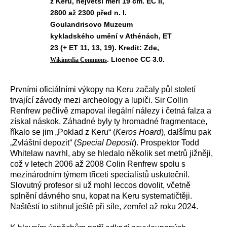
z Keru, největší měří 19 cm. EC II,
2800 až 2300 před n. l.
Goulandrisovo Muzeum
kykladského umění v Athénách, ET
23 (+ ET 11, 13, 19). Kredit: Zde,
. Licence CC 3.0.
Wikimedia Commons
Prvními oficiálními výkopy na Keru začaly půl století
trvající závody mezi archeology a lupiči. Sir Collin
Renfrew pečlivě zmapoval ilegální nálezy i četná falza a
získal náskok. Záhadné byly ty hromadné fragmentace,
říkalo se jim „Poklad z Keru“ (
Keros Hoard
), dalšímu pak
„Zvláštní depozit“ (
Special Deposit
). Prospektor Todd
Whitelaw navrhl, aby se hledalo několik set metrů jižněji,
což v letech 2006 až 2008 Colin Renfrew spolu s
mezinárodním týmem třiceti specialistů uskutečnil.
Slovutný profesor si už mohl leccos dovolit, včetně
splnění dávného snu, kopat na Keru systematičtěji.
Naštěstí to stihnul ještě při síle, zemřel až roku 2024.