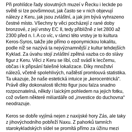
Při prohlídce řady slovutných muzeí v Řecku i leckde po
světě si lze povšimnout, jak často se v nich objevují
nálezy z Keru, jak jsou zvláštní, a jak jim bývá vyhrazeno
čestné místo. Všechny ty věci pocházejí z rané doby
bronzové, z její vrstvy EC II, tedy přibližně z let 2800 až
2300 před n. l. A co víc, v rámci této vrstvy je to kultura
Keros-Syros, takže jde přímo o eponymickou lokalitu,
podle níž se nazývá ta nejvýznamnější z kultur tehdejších
Kyklad. Za úvahu stojí zvláštní zpětná vazba co do slávy
figur z Keru. Věci z Keru se líbí, což svádí k lecčemu,
občas i k připsání falešné lokalizace. Díky množství
nálezů, včetně spolehlivých, naštěstí promlouvá statistika.
Ta ukazuje, že naše estetická intuice je „kerocentrická“.
Právě díky dokonalosti těchto figur jsou falza snadno
rozpoznatelná, někdy i laickým pohledem na jejich fotku,
což ovšem některé miliardáře od „investice do duchovna“
neodrazuje.
Keros se dobře vyjímá nejen z naxijské hory Zás, ale taky
z jihovýchodního pobřeží Naxu. Z pahorků tamních
starokykladských sídel se promítá přímo za úžinu mezi