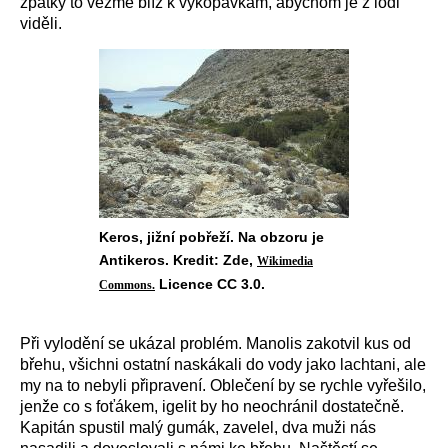
zpátky to vezme blíž k vykopávkám, abychom je z lodi
viděli.
Keros, jižní pobřeží. Na obzoru je
Antikeros. Kredit: Zde,
Wikimedia
Licence CC 3.0.
Commons.
Při vylodění se ukázal problém. Manolis zakotvil kus od
břehu, všichni ostatní naskákali do vody jako lachtani, ale
my na to nebyli připravení. Oblečení by se rychle vyřešilo,
jenže co s foťákem, igelit by ho neochránil dostatečně.
Kapitán spustil malý gumák, zavelel, dva muži nás