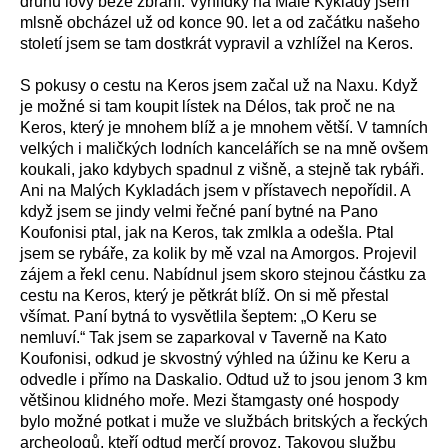
druhu lovy beze zbraní. Vyhlídky na Malé Kyklady jsem
mlsně obcházel už od konce 90. let a od začátku našeho
století jsem se tam dostkrát vypravil a vzhlížel na Keros.
S pokusy o cestu na Keros jsem začal už na Naxu. Když
je možné si tam koupit lístek na Délos, tak proč ne na
Keros, který je mnohem blíž a je mnohem větší. V tamních
velkých i maličkých lodních kancelářích se na mně ovšem
koukali, jako kdybych spadnul z višně, a stejně tak rybáři.
Ani na Malých Kykladách jsem v přístavech nepořídil. A
když jsem se jindy velmi řečné paní bytné na Pano
Koufonisi ptal, jak na Keros, tak zmlkla a odešla. Ptal
jsem se rybáře, za kolik by mě vzal na Amorgos. Projevil
zájem a řekl cenu. Nabídnul jsem skoro stejnou částku za
cestu na Keros, který je pětkrát blíž. On si mě přestal
všímat. Paní bytná to vysvětlila šeptem: „O Keru se
nemluví.“ Tak jsem se zaparkoval v Taverně na Kato
Koufonisi, odkud je skvostný výhled na úžinu ke Keru a
odvedle i přímo na Daskalio. Odtud už to jsou jenom 3 km
většinou klidného moře. Mezi štamgasty oné hospody
bylo možné potkat i muže ve službách britských a řeckých
archeologů, kteří odtud merčí provoz. Takovou službu