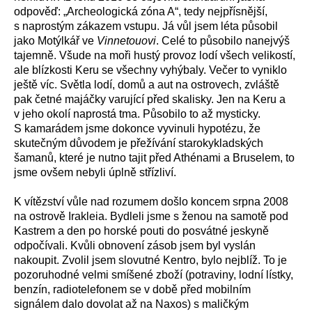
odpověď: „Archeologická zóna A“, tedy nejpřísnější,
s naprostým zákazem vstupu. Já vůl jsem léta působil
jako Motýlkář ve
Vinnetouovi
. Celé to působilo nanejvýš
tajemně. Všude na moři hustý provoz lodí všech velikostí,
ale blízkosti Keru se všechny vyhýbaly. Večer to vyniklo
ještě víc. Světla lodí, domů a aut na ostrovech, zvláště
pak četné majáčky varující před skalisky. Jen na Keru a
v jeho okolí naprostá tma. Působilo to až mysticky.
S kamarádem jsme dokonce vyvinuli hypotézu, že
skutečným důvodem je přežívání starokykladských
šamanů, které je nutno tajit před Athénami a Bruselem, to
jsme ovšem nebyli úplně střízliví.
K vítězství vůle nad rozumem došlo koncem srpna 2008
na ostrově Irakleia. Bydleli jsme s ženou na samotě pod
Kastrem a den po horské pouti do posvátné jeskyně
odpočívali. Kvůli obnovení zásob jsem byl vyslán
nakoupit. Zvolil jsem slovutné Kentro, bylo nejblíž. To je
pozoruhodné velmi smíšené zboží (potraviny, lodní lístky,
benzín, radiotelefonem se v době před mobilním
signálem dalo dovolat až na Naxos) s maličkým