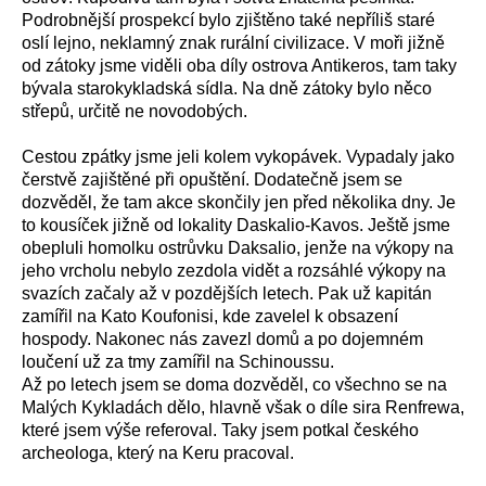
Podrobnější prospekcí bylo zjištěno také nepříliš staré
oslí lejno, neklamný znak rurální civilizace. V moři jižně
od zátoky jsme viděli oba díly ostrova Antikeros, tam taky
bývala starokykladská sídla. Na dně zátoky bylo něco
střepů, určitě ne novodobých.
Cestou zpátky jsme jeli kolem vykopávek. Vypadaly jako
čerstvě zajištěné při opuštění. Dodatečně jsem se
dozvěděl, že tam akce skončily jen před několika dny. Je
to kousíček jižně od lokality Daskalio-Kavos. Ještě jsme
obepluli homolku ostrůvku Daksalio, jenže na výkopy na
jeho vrcholu nebylo zezdola vidět a rozsáhlé výkopy na
svazích začaly až v pozdějších letech. Pak už kapitán
zamířil na Kato Koufonisi, kde zavelel k obsazení
hospody. Nakonec nás zavezl domů a po dojemném
loučení už za tmy zamířil na Schinoussu.
Až po letech jsem se doma dozvěděl, co všechno se na
Malých Kykladách dělo, hlavně však o díle sira Renfrewa,
které jsem výše referoval. Taky jsem potkal českého
archeologa, který na Keru pracoval.