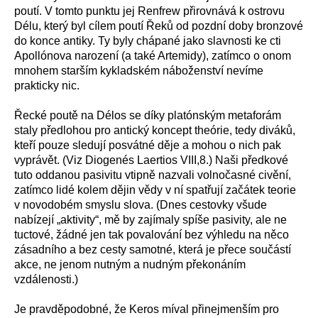
poutí. V tomto punktu jej Renfrew přirovnává k ostrovu
Délu, který byl cílem poutí Řeků od pozdní doby bronzové
do konce antiky. Ty byly chápané jako slavnosti ke cti
Apollónova narození (a také Artemidy), zatímco o onom
mnohem starším kykladském náboženství nevíme
prakticky nic.
Řecké poutě na Délos se díky platónským metaforám
staly předlohou pro antický koncept theórie, tedy diváků,
kteří pouze sledují posvátné děje a mohou o nich pak
vyprávět. (Viz Diogenés Laertios VIII,8.) Naši předkové
tuto oddanou pasivitu vtipně nazvali volnočasné civění,
zatímco lidé kolem dějin vědy v ní spatřují začátek teorie
v novodobém smyslu slova. (Dnes cestovky všude
nabízejí „aktivity“, mě by zajímaly spíše pasivity, ale ne
tuctové, žádné jen tak povalování bez výhledu na něco
zásadního a bez cesty samotné, která je přece součástí
akce, ne jenom nutným a nudným překonáním
vzdálenosti.)
Je pravděpodobné, že Keros míval přinejmenším pro