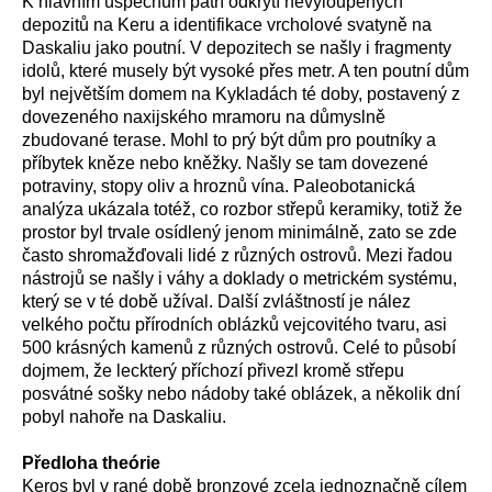
K hlavním úspěchům patří odkrytí nevyloupených
depozitů na Keru a identifikace vrcholové svatyně na
Daskaliu jako poutní. V depozitech se našly i fragmenty
idolů, které musely být vysoké přes metr. A ten poutní dům
byl největším domem na Kykladách té doby, postavený z
dovezeného naxijského mramoru na důmyslně
zbudované terase. Mohl to prý být dům pro poutníky a
příbytek kněze nebo kněžky. Našly se tam dovezené
potraviny, stopy oliv a hroznů vína. Paleobotanická
analýza ukázala totéž, co rozbor střepů keramiky, totiž že
prostor byl trvale osídlený jenom minimálně, zato se zde
často shromažďovali lidé z různých ostrovů. Mezi řadou
nástrojů se našly i váhy a doklady o metrickém systému,
který se v té době užíval. Další zvláštností je nález
velkého počtu přírodních oblázků vejcovitého tvaru, asi
500 krásných kamenů z různých ostrovů. Celé to působí
dojmem, že leckterý příchozí přivezl kromě střepu
posvátné sošky nebo nádoby také oblázek, a několik dní
pobyl nahoře na Daskaliu.
Předloha theórie
Keros byl v rané době bronzové zcela jednoznačně cílem