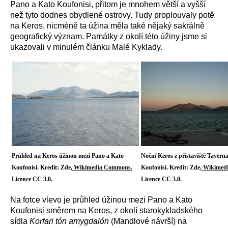
Pano a Kato Koufonisi, přitom je mnohem větší a vyšší
než tyto dodnes obydlené ostrovy.
Tudy proplouvaly potě
na Keros, nicméně ta úžina měla také nějaký sakrálně
geografický význam. Památky z okolí této úžiny jsme si
ukazovali v minulém článku Malé Kyklady.
Průhled na Keros úžinou mezi Pano a Kato
Noční Keros z přístaviště Tavern
Koufonisi. Kredit: Zde,
Wikimedia Commons.
Koufonisi. Kredit: Zde,
Wikimed
Licence CC 3.0.
Licence CC 3.0.
Na fotce vlevo je průhled úžinou mezi Pano a Kato
Koufonisi směrem na Keros, z okolí starokykladského
sídla
Korfari tón amygdalón
(Mandlové návrší) na