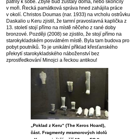
patřily k sobě. Zbylé buď zůstaly doma, nebo skončily
v moři. Řecká památková správa hned zahájila práce
v okolí. Christos Doumas (nar. 1933) na vrcholu ostrůvku
Daskalio u Keru zjistil, že tamní pravoslavná kaplička z
13. století stojí přímo na místě něčeho z rané doby
bronzové. Později (2008) se zjistilo, že stojí přímo na
starokykladském posvátném místě. Byla tam budova pro
pobyt poutníků. To je unikátní příklad křesťanského
překrytí starokykladského náboženství bez
zprostředkování Minojci a řeckou antikou!
„Poklad z Keru“ (The Keros Hoard),
část. Fragmenty mramorových idolů