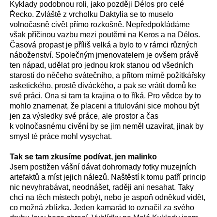
Kyklady podobnou roli, jako později Délos pro celé
Řecko. Zvláště z vrcholku Daktylia se to muselo
volnočasně civět přímo rozkošně. Nepředpokládáme
však příčinou vazbu mezi poutěmi na Keros a na Délos.
Časová propast je příliš velká a bylo to v rámci různých
náboženství. Společným jmenovatelem je ovšem právě
ten nápad, udělat pro jednou krok stanou od všedních
starostí do něčeho svátečního, a přitom mírně požitkářsky
asketického, prostě diváckého, a pak se vrátit domů ke
své práci. Ona si tam ta krajina o to říká. Pro vědce by to
mohlo znamenat, že placeni a titulováni sice mohou být
jen za výsledky své práce, ale prostor a čas
k volnočasnému civění by se jim neměl uzavírat, jinak by
smysl té práce mohl vysychat.
Tak se tam zkusíme podívat, jen malinko
Jsem postižen vášní dávat dohromady fotky muzejních
artefaktů a míst jejich nálezů. Naštěstí k tomu patří princip
nic nevyhrabávat, neodnášet, raději ani nesahat. Taky
chci na těch místech pobýt, nebo je aspoň odněkud vidět,
co možná zblízka. Jeden kamarád to označil za svého