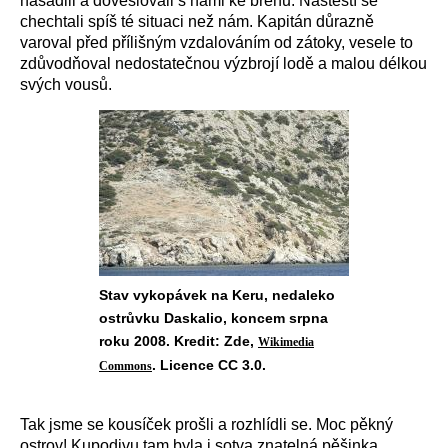
nasadili a doveslovali s námi ke břehu. Naštěstí se
chechtali spíš té situaci než nám. Kapitán důrazně
varoval před přílišným vzdalováním od zátoky, vesele to
zdůvodňoval nedostatečnou výzbrojí lodě a malou délkou
svých vousů.
Stav vykopávek na Keru, nedaleko
ostrůvku Daskalio, koncem srpna
roku 2008. Kredit: Zde,
Wikimedia
. Licence CC 3.0.
Commons
Tak jsme se kousíček prošli a rozhlídli se. Moc pěkný
ostrov! Kupodivu tam byla i sotva znatelná pěšinka.