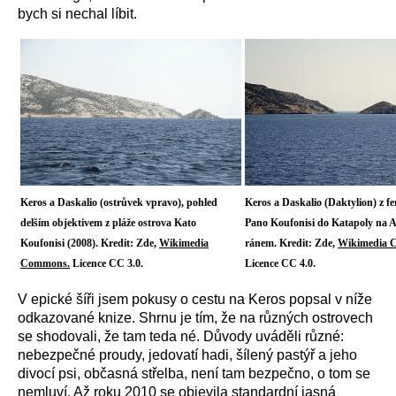
bych si nechal líbit.
Keros a Daskalio (ostrůvek vpravo), pohled
Keros a Daskalio (Daktylion) z fer
delším objektivem z pláže ostrova Kato
Pano Koufonisi do Katapoly na 
Koufonisi (2008). Kredit: Zde,
Wikimedia
ránem. Kredit: Zde,
Wikimedia 
Commons.
Licence CC 3.0.
Licence CC 4.0.
V epické šíři jsem pokusy o cestu na Keros popsal v níže
odkazované knize. Shrnu je tím, že na různých ostrovech
se shodovali, že tam teda né. Důvody uváděli různé:
nebezpečné proudy, jedovatí hadi, šílený pastýř a jeho
divocí psi, občasná střelba, není tam bezpečno, o tom se
nemluví. Až roku 2010 se objevila standardní jasná