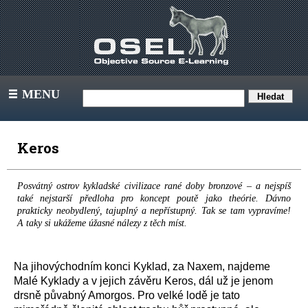
MENU
III
Keros
Posvátný ostrov kykladské civilizace rané doby bronzové – a nejspíš
také nejstarší předloha pro koncept poutě jako theórie. Dávno
prakticky neobydlený, tajuplný a nepřístupný. Tak se tam vypravíme!
A taky si ukážeme úžasné nálezy z těch míst.
Na jihovýchodním konci Kyklad, za Naxem, najdeme
Malé Kyklady a v jejich závěru Keros, dál už je jenom
drsně půvabný Amorgos. Pro velké lodě je tato