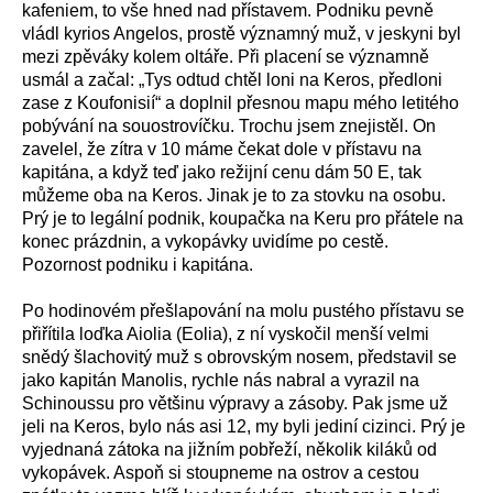
kafeniem, to vše hned nad přístavem. Podniku pevně
vládl kyrios Angelos, prostě významný muž, v jeskyni byl
mezi zpěváky kolem oltáře. Při placení se významně
usmál a začal: „Tys odtud chtěl loni na Keros, předloni
zase z Koufonisií“ a doplnil přesnou mapu mého letitého
pobývání na souostrovíčku. Trochu jsem znejistěl. On
zavelel, že zítra v 10 máme čekat dole v přístavu na
kapitána, a když teď jako režijní cenu dám 50 E, tak
můžeme oba na Keros. Jinak je to za stovku na osobu.
Prý je to legální podnik, koupačka na Keru pro přátele na
konec prázdnin, a vykopávky uvidíme po cestě.
Pozornost podniku i kapitána.
Po hodinovém přešlapování na molu pustého přístavu se
přiřítila loďka Aiolia (Eolia), z ní vyskočil menší velmi
snědý šlachovitý muž s obrovským nosem, představil se
jako kapitán Manolis, rychle nás nabral a vyrazil na
Schinoussu pro většinu výpravy a zásoby. Pak jsme už
jeli na Keros, bylo nás asi 12, my byli jediní cizinci. Prý je
vyjednaná zátoka na jižním pobřeží, několik kiláků od
vykopávek. Aspoň si stoupneme na ostrov a cestou