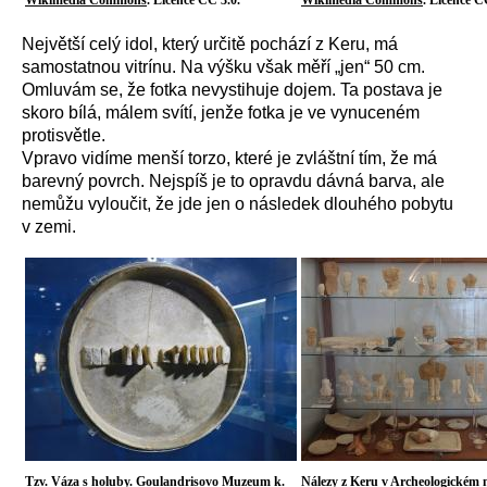
Wikimedia Commons
. Licence CC 3.0.
Wikimedia Commons
. Licence C
Největší celý idol, který určitě pochází z Keru, má
samostatnou vitrínu. Na výšku však měří „jen“ 50 cm.
Omluvám se, že fotka nevystihuje dojem. Ta postava je
skoro bílá, málem svítí, jenže fotka je ve vynuceném
protisvětle.
Vpravo vidíme menší torzo, které je zvláštní tím, že má
barevný povrch. Nejspíš je to opravdu dávná barva, ale
nemůžu vyloučit, že jde jen o následek dlouhého pobytu
v zemi.
Tzv. Váza s holuby. Goulandrisovo Muzeum k.
Nálezy z Keru v Archeologickém