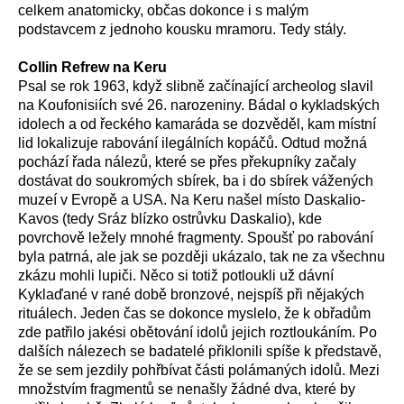
celkem anatomicky, občas dokonce i s malým
podstavcem z jednoho kousku mramoru. Tedy stály.
Collin Refrew na Keru
Psal se rok 1963, když slibně začínající archeolog slavil
na Koufonisiích své 26. narozeniny. Bádal o kykladských
idolech a od řeckého kamaráda se dozvěděl, kam místní
lid lokalizuje rabování ilegálních kopáčů. Odtud možná
pochází řada nálezů, které se přes překupníky začaly
dostávat do soukromých sbírek, ba i do sbírek vážených
muzeí v Evropě a USA. Na Keru našel místo Daskalio-
Kavos (tedy Sráz blízko ostrůvku Daskalio), kde
povrchově ležely mnohé fragmenty. Spoušť po rabování
byla patrná, ale jak se později ukázalo, tak ne za všechnu
zkázu mohli lupiči. Něco si totiž potloukli už dávní
Kyklaďané v rané době bronzové, nejspíš při nějakých
rituálech. Jeden čas se dokonce myslelo, že k obřadům
zde patřilo jakési obětování idolů jejich roztloukáním. Po
dalších nálezech se badatelé přiklonili spíše k představě,
že se sem jezdily pohřbívat části polámaných idolů. Mezi
množstvím fragmentů se nenašly žádné dva, které by