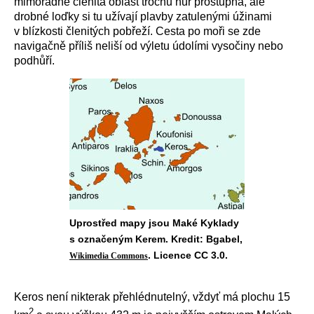
mimořádně členitá oblast trochu hůř prostupná, ale
drobné loďky si tu užívají plavby zatulenými úžinami
v blízkosti členitých pobřeží. Cesta po moři se zde
navigačně příliš neliší od výletu údolími vysočiny nebo
podhůří.
Uprostřed mapy jsou Maké Kyklady
s označeným Kerem. Kredit: Bgabel,
. Licence CC 3.0.
Wikimedia Commons
Keros není nikterak přehlédnutelný, vždyť má plochu 15
2