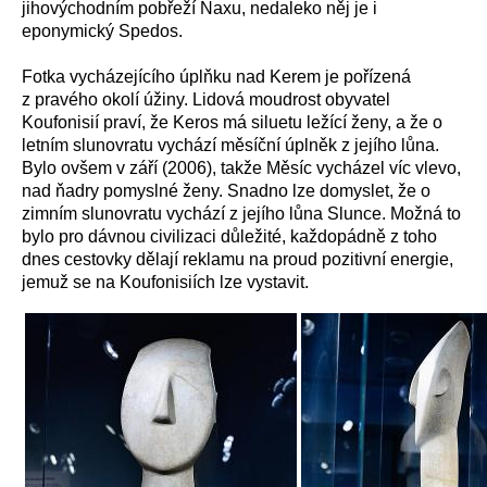
jihovýchodním pobřeží Naxu, nedaleko něj je i
eponymický Spedos.
Fotka vycházejícího úplňku nad Kerem je pořízená
z pravého okolí úžiny. Lidová moudrost obyvatel
Koufonisií praví, že Keros má siluetu ležící ženy, a že o
letním slunovratu vychází měsíční úplněk z jejího lůna.
Bylo ovšem v září (2006), takže Měsíc vycházel víc vlevo,
nad ňadry pomyslné ženy. Snadno lze domyslet, že o
zimním slunovratu vychází z jejího lůna Slunce. Možná to
bylo pro dávnou civilizaci důležité, každopádně z toho
dnes cestovky dělají reklamu na proud pozitivní energie,
jemuž se na Koufonisiích lze vystavit.