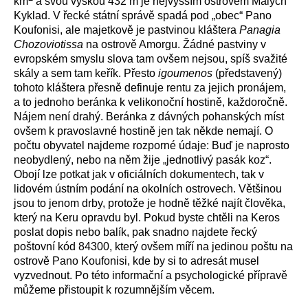
km
a svou výškou 432 m je nejvyšším ostrovem Malých
Kyklad. V řecké státní správě spadá pod „obec“ Pano
Koufonisi, ale majetkově je pastvinou kláštera
Panagia
Chozoviotissa
na ostrově Amorgu. Žádné pastviny v
evropském smyslu slova tam ovšem nejsou, spíš svažité
skály a sem tam keřík. Přesto
igoumenos
(představený)
tohoto kláštera přesně definuje rentu za jejich pronájem,
a to jednoho beránka k velikonoční hostině, každoročně.
Nájem není drahý. Beránka z dávných pohanských míst
ovšem k pravoslavné hostině jen tak někde nemají. O
počtu obyvatel najdeme rozporné údaje: Buď je naprosto
neobydlený, nebo na něm žije „jednotlivý pasák koz“.
Obojí lze potkat jak v oficiálních dokumentech, tak v
lidovém ústním podání na okolních ostrovech. Většinou
jsou to jenom drby, protože je hodně těžké najít člověka,
který na Keru opravdu byl. Pokud byste chtěli na Keros
poslat dopis nebo balík, pak snadno najdete řecký
poštovní kód 84300, který ovšem míří na jedinou poštu na
ostrově Pano Koufonisi, kde by si to adresát musel
vyzvednout. Po této informační a psychologické přípravě
můžeme přistoupit k rozumnějším věcem.