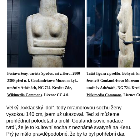
Postava ženy, varieta Spedos, asi z Keru, 2800-
Tatáž figura z profilu. Bohyně, k
2300 před n. l. Goulandrisovo Muzeum kyk.
ženství? Goulandrisovo Muzeum
umění v Athénách, NG 724. Kredit: Zde,
umění v Athénách, NG 724. Kredi
Wikimedia Commons
. Licence CC 4.0.
Wikimedia Commons
. Licence C
Velký „kykladský idol“, tedy mramorovou sochu ženy
vysokou 140 cm, jsem už ukazoval. Teď si můžeme
prohlédnut polodetail a profil. Goulandrisovic nadace
tvrdí, že je to kultovní socha z neznámé svatyně na Keru.
Prý je málo pravděpodobné, že by to byl pohřební dar.