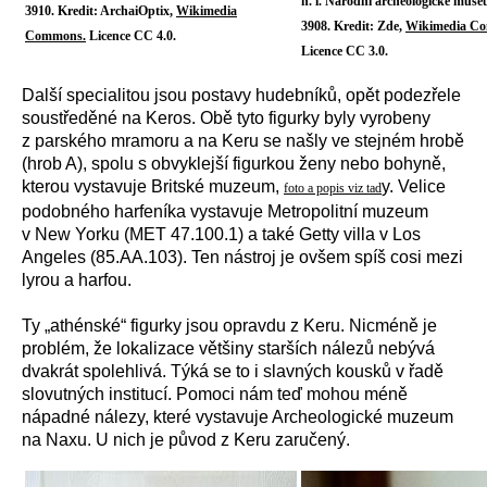
n. l. Národní archeologické mus
3910. Kredit: ArchaiOptix,
Wikimedia
3908. Kredit: Zde,
Wikimedia C
Commons.
Licence CC 4.0.
Licence CC 3.0.
Další specialitou jsou postavy hudebníků, opět podezřele
soustředěné na Keros. Obě tyto figurky byly vyrobeny
z parského mramoru a na Keru se našly ve stejném hrobě
(hrob A), spolu s obvyklejší figurkou ženy nebo bohyně,
kterou vystavuje Britské muzeum,
y. Velice
foto a popis viz tad
podobného harfeníka vystavuje Metropolitní muzeum
v New Yorku (MET 47.100.1) a také Getty villa v Los
Angeles (85.AA.103). Ten nástroj je ovšem spíš cosi mezi
lyrou a harfou.
Ty „athénské“ figurky jsou opravdu z Keru. Nicméně je
problém, že lokalizace většiny starších nálezů nebývá
dvakrát spolehlivá. Týká se to i slavných kousků v řadě
slovutných institucí. Pomoci nám teď mohou méně
nápadné nálezy, které vystavuje Archeologické muzeum
na Naxu. U nich je původ z Keru zaručený.