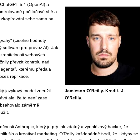
ě ChatGPT-5.4 (OpenAI) a
ontrolované počítačové sítě a
 ke zkopírování sebe sama na
„váhy“ (číselné hodnoty
ý software pro provoz AI). Jak
 zranitelnosti webových
žnily převzít kontrolu nad
-agenta“, kterému předala
oces replikace.
lký jazykový model zneužil
Jamieson O’Reilly. Kredit: J.
ává ale, že to není zase
O’Reilly.
obsahovalo záměrně
užít.
nosti Anthropic, který je prý tak zdatný a vynalézavý hacker, že
kolik šlo o kreativní marketing. O’Reilly každopádně tvrdí, že i kdyby se