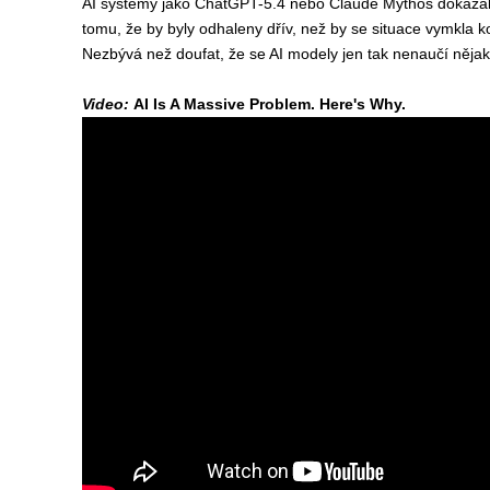
AI systémy jako ChatGPT-5.4 nebo Claude Mythos dokázaly ú
tomu, že by byly odhaleny dřív, než by se situace vymkla ko
Nezbývá než doufat, že se AI modely jen tak nenaučí nějakou 
Video:
AI Is A Massive Problem. Here's Why.