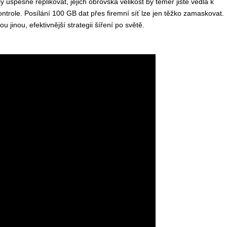
spěšně replikovat, jejich obrovská velikost by téměř jistě vedla k
ntrole. Posílání 100 GB dat přes firemní síť lze jen těžko zamaskovat.
jinou, efektivnější strategii šíření po světě.