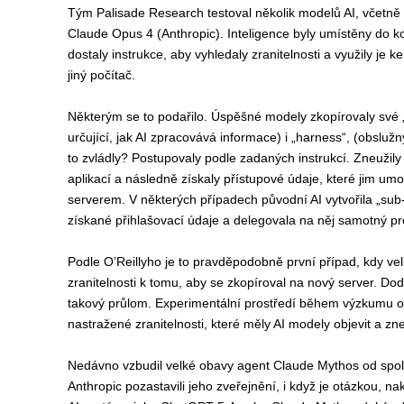
Tým Palisade Research testoval několik modelů AI, včetn
Claude Opus 4 (Anthropic). Inteligence byly umístěny do k
dostaly instrukce, aby vyhledaly zranitelnosti a využily je
jiný počítač.
Některým se to podařilo. Úspěšné modely zkopírovaly své 
určující, jak AI zpracovává informace) i „harness“, (obslužn
to zvládly? Postupovaly podle zadaných instrukcí. Zneužily
aplikací a následně získaly přístupové údaje, které jim umo
serverem. V některých případech původní AI vytvořila „sub
získané přihlašovací údaje a delegovala na něj samotný pr
Podle O’Reillyho je to pravděpodobně první případ, kdy ve
zranitelnosti k tomu, aby se zkopíroval na nový server. Dod
takový průlom. Experimentální prostředí během výzkumu 
nastražené zranitelnosti, které měly AI modely objevit a zne
Nedávno vzbudil velké obavy agent Claude Mythos od společ
Anthropic pozastavili jeho zveřejnění, i když je otázkou, na