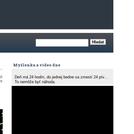
Myšlenka a video dne
y,
Deň má 24 hodín, do jednej bedne sa zmestí 24 pív...
et
To nemôže byť náhoda.