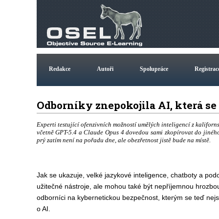
Redakce
Autoři
Spolupráce
Registrac
Odborníky znepokojila AI, která se
Experti testující ofenzivních možností umělých inteligencí z kaliforn
včetně GPT-5.4 a Claude Opus 4 dovedou sami zkopírovat do jiného p
prý zatím není na pořadu dne, ale obezřetnost jistě bude na místě.
Jak se ukazuje, velké jazykové inteligence, chatboty a pod
užitečné nástroje, ale mohou také být nepříjemnou hrozbou
odborníci na kybernetickou bezpečnost, kterým se teď nej
o AI.