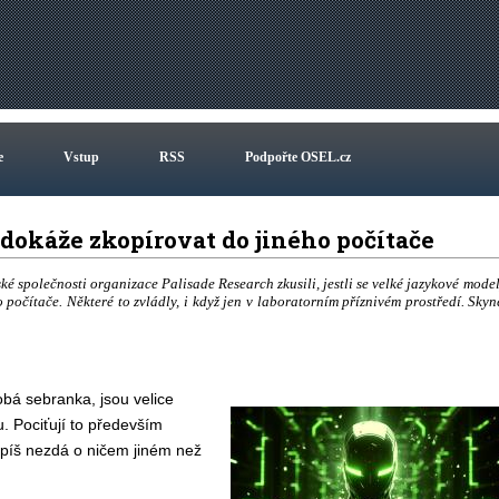
e
Vstup
RSS
Podpořte OSEL.cz
 dokáže zkopírovat do jiného počítače
ské společnosti organizace Palisade Research zkusili, jestli se velké jazykové model
očítače. Některé to zvládly, i když jen v laboratorním příznivém prostředí. Skyn
obá sebranka, jsou velice
. Pociťují to především
spíš nezdá o ničem jiném než