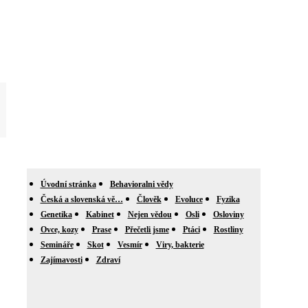
Úvodní stránka
Behavioralni vědy
Česká a slovenská vě…
Člověk
Evoluce
Fyzika
Genetika
Kabinet
Nejen vědou
Osli
Osloviny
Ovce, kozy
Prase
Přečetli jsme
Ptáci
Rostliny
Semináře
Skot
Vesmír
Viry, bakterie
Zajímavosti
Zdraví