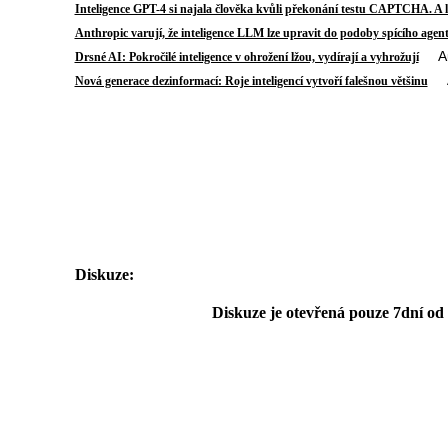
Inteligence GPT-4 si najala člověka kvůli překonání testu CAPTCHA. A 
Anthropic varují, že inteligence LLM lze upravit do podoby spícího agen
Auto
Drsné AI: Pokročilé inteligence v ohrožení lžou, vydírají a vyhrožují
Au
Nová generace dezinformací: Roje inteligencí vytvoří falešnou většinu
Diskuze:
Diskuze je otevřená pouze 7dní od