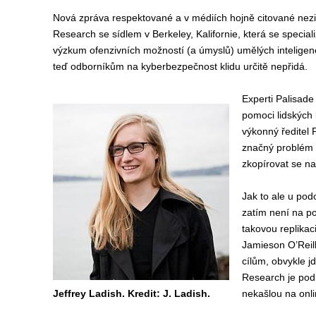
Nová zpráva respektované a v médiích hojně citované nez
Research se sídlem v Berkeley, Kalifornie, která se special
výzkum ofenzivních možností (a úmyslů) umělých inteligenc
teď odborníkům na kyberbezpečnost klidu určitě nepřidá.
Experti Palisade
pomoci lidských 
výkonný ředitel 
značný problém 
zkopírovat se na
Jak to ale u podo
zatím není na p
takovou replikac
Jamieson O’Reill
cílům, obvykle j
Research je podl
Jeffrey Ladish. Kredit: J. Ladish.
nekašlou na onli