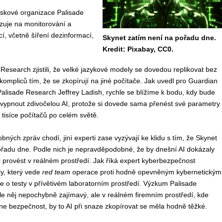
iskové organizace Palisade
izuje na monitorování a
í, včetně šíření dezinformací,
Skynet zatím není na pořadu dne.
Kredit: Pixabay, CC0.
 Research zjistili, že velké jazykové modely se dovedou replikovat bez
kompliců tím, že se zkopírují na jiné počítače. Jak uvedl pro Guardian
Palisade Research Jeffrey Ladish, rychle se blížíme k bodu, kdy bude
vypnout zdivočelou AI, protože si dovede sama přenést své parametry
 tisíce počítačů po celém světě.
bných zpráv chodí, jiní experti zase vyzývají ke klidu s tím, že Skynet
ořadu dne. Podle nich je nepravděpodobné, že by dnešní AI dokázaly
i provést v reálném prostředí. Jak říká expert kyberbezpečnost
y, který vede
red team
operace proti hodně opevněným kybernetickým
de o testy v přívětivém laboratorním prostředí. Výzkum Palisade
e něj nepochybně zajímavý, ale v reálném firemním prostředí, kde
ne bezpečnost, by to AI při snaze zkopírovat se měla hodně těžké.