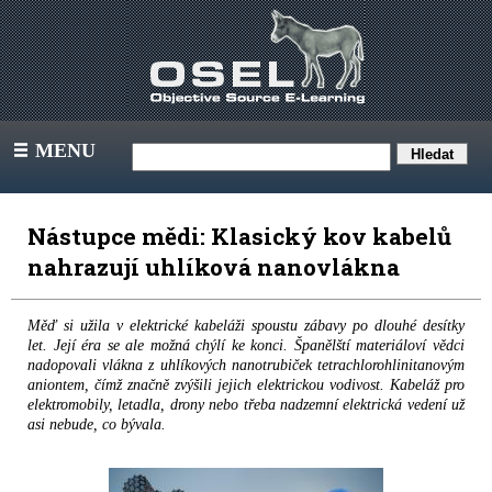
MENU
III
Nástupce mědi: Klasický kov kabelů
nahrazují uhlíková nanovlákna
Měď si užila v elektrické kabeláži spoustu zábavy po dlouhé desítky
let. Její éra se ale možná chýlí ke konci. Španělští materiáloví vědci
nadopovali vlákna z uhlíkových nanotrubiček tetrachlorohlinitanovým
aniontem, čímž značně zvýšili jejich elektrickou vodivost. Kabeláž pro
elektromobily, letadla, drony nebo třeba nadzemní elektrická vedení už
asi nebude, co bývala.