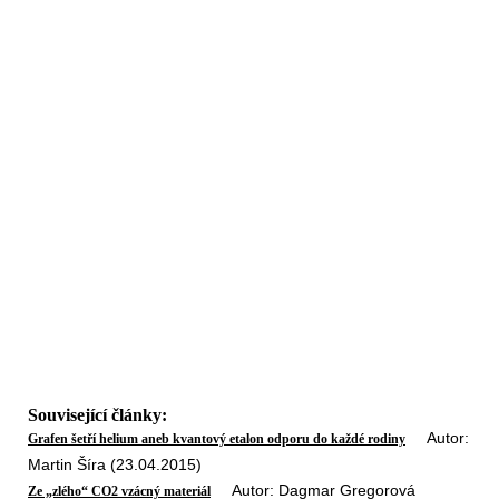
Související články:
Autor:
Grafen šetří helium aneb kvantový etalon odporu do každé rodiny
Martin Šíra (23.04.2015)
Autor: Dagmar Gregorová
Ze „zlého“ CO2 vzácný materiál