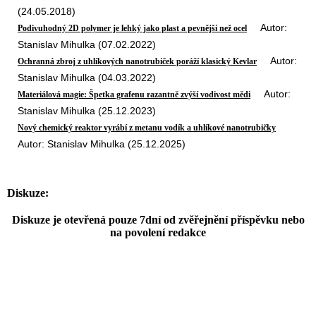
(24.05.2018)
Autor:
Podivuhodný 2D polymer je lehký jako plast a pevnější než ocel
Stanislav Mihulka (07.02.2022)
Autor:
Ochranná zbroj z uhlíkových nanotrubiček poráží klasický Kevlar
Stanislav Mihulka (04.03.2022)
Autor:
Materiálová magie: Špetka grafenu razantně zvýší vodivost mědi
Stanislav Mihulka (25.12.2023)
Nový chemický reaktor vyrábí z metanu vodík a uhlíkové nanotrubičky
Autor: Stanislav Mihulka (25.12.2025)
Diskuze:
Diskuze je otevřená pouze 7dní od zvěřejnění příspěvku nebo
na povolení redakce