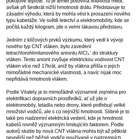
pokojové teplotě. To je téměř polovina vodivosti mědi,
avšak při šestkrát nižší hmotnosti drátu. Představuje to
zásadní výhodu, která by mohla vést k prosazení nového
typu kabeláže. Ve světě letectví a elektromobility, kde se
počítá každý kilogram, jde o velmi lákavou představu.
Jedním z klíčových prvků výzkumu, který vedl k vývoji
nového typ CNT vláken, bylo zavedení
tetrachlorohlinitanového aniontu AlCl₄⁻ do struktury
vláken. Tento aniont zvyšuje elektrickou vodivost CNT
vláken více než 17krát, aniž by vlákna přišla o jejich
mimořádné mechanické vlastnosti, a navíc nijak moc
nepřidává hmotnosti vláken.
Podle Vilately je to mimořádně významné zejména pro
elektrifikaci dopravních prostředků, ať už jde o
elektromobily, letadla nebo drony, které potřebují velké
množství vodičů, ale s co nejnižší hmotností. Slibné je to
také pro nadzemní elektrická vedení, kde je hmotnost
kabelů rovněž významným limitujícím faktorem. Podle
autorů studie by nová CNT vlákna mohla být až pětkrát
pevnější než běžné vodiče používané v nadzemních