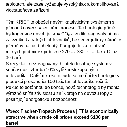
teplotách, ale zase vyžaduje vysoký tlak a komplikovaná
vícestupňová zařízení.
Tým KRICT to obešel novým katalytickým systémem s
přímou konverzí v jediném procesu. Technologie přímé
hydrogenace dovoluje, aby CO₂ a vodík reagovaly přímo
za vzniku kapalných uhlovodíků, bez energeticky náročné
přeměny na oxid uhelnatý. Funguje to za relativně
mírných podmínek přibližně 270 až 330 °C a tlaku 10 až
30 barů.
S recyklací nezreagovaných látek dosahuje systém v
současnosti zhruba 50% výtěžnosti kapalných
uhlovodíků. Dalším krokem bude komerční technologie s
produkcí přesahující 100 tisíc tun uhlovodíků ročně.
Pokud to dotáhnou do konce, nová technologie by mohla
výrazně snížit závislost Jižní Koreje na dovozu ropy a
posílit její energetickou bezpečnost.
Video:
Fischer-Tropsch Process | FT is economically
attractive when crude oil prices exceed $100 per
barrel