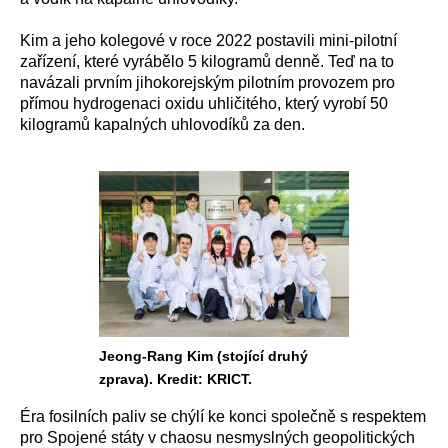
Kim a jeho kolegové v roce 2022 postavili mini-pilotní
zařízení, které vyrábělo 5 kilogramů denně. Teď na to
navázali prvním jihokorejským pilotním provozem pro
přímou hydrogenaci oxidu uhličitého, který vyrobí 50
kilogramů kapalných uhlovodíků za den.
Jeong-Rang Kim (stojící druhý
zprava). Kredit: KRICT.
Éra fosilních paliv se chýlí ke konci společně s respektem
pro Spojené státy v chaosu nesmyslných geopolitických