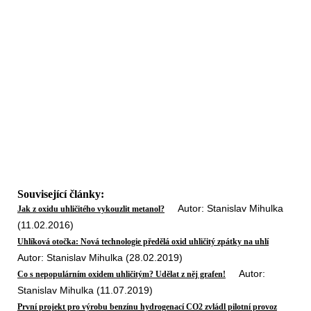
Související články:
Autor: Stanislav Mihulka
Jak z oxidu uhličitého vykouzlit metanol?
(11.02.2016)
Uhlíková otočka: Nová technologie předělá oxid uhličitý zpátky na uhlí
Autor: Stanislav Mihulka (28.02.2019)
Autor:
Co s nepopulárním oxidem uhličitým? Udělat z něj grafen!
Stanislav Mihulka (11.07.2019)
První projekt pro výrobu benzínu hydrogenací CO2 zvládl pilotní provoz