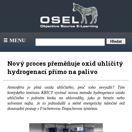
MENU
III
Nový proces přeměňuje oxid uhličitý
hydrogenací přímo na palivo
Atmosféra je plná oxidu uhličitého, proč toho nevyužít? Tým
korejského institutu KRICT vyvinul novou metodu hydrogenace oxidu
uhličitého v jediném kroku na uhlovodíky, jako je benzín nebo
solventní nafta. Je to jednodušší a méně energeticky náročné než
dosavadní postup s Fischerovou-Tropschovou syntézou.