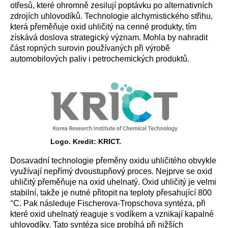
otřesů, které ohromně zesilují poptávku po alternativních
zdrojích uhlovodíků. Technologie alchymistického střihu,
která přeměňuje oxid uhličitý na cenné produkty, tím
získává doslova strategický význam. Mohla by nahradit
část ropných surovin používaných při výrobě
automobilových paliv i petrochemických produktů.
Logo. Kredit: KRICT.
Dosavadní technologie přeměny oxidu uhličitého obvykle
využívají nepřímý dvoustupňový proces. Nejprve se oxid
uhličitý přeměňuje na oxid uhelnatý. Oxid uhličitý je velmi
stabilní, takže je nutné přitopit na teploty přesahující 800
°C. Pak následuje Fischerova-Tropschova syntéza, při
které oxid uhelnatý reaguje s vodíkem a vznikají kapalné
uhlovodíky. Tato syntéza sice probíhá při nižších