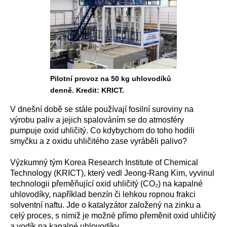
Pilotní provoz na 50 kg uhlovodíků
denně. Kredit: KRICT.
V dnešní době se stále používají fosilní suroviny na
výrobu paliv a jejich spalováním se do atmosféry
pumpuje oxid uhličitý. Co kdybychom do toho hodili
smyčku a z oxidu uhličitého zase vyráběli palivo?
Výzkumný tým Korea Research Institute of Chemical
Technology (KRICT), který vedl Jeong-Rang Kim, vyvinul
technologii přeměňující oxid uhličitý (CO₂) na kapalné
uhlovodíky, například benzín či lehkou ropnou frakci
solventní naftu. Jde o katalyzátor založený na zinku a
celý proces, s nimiž je možné přímo přeměnit oxid uhličitý
a vodík na kapalné uhlovodíky.