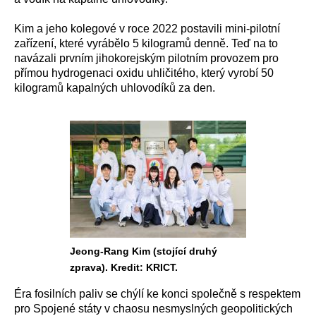
Kim a jeho kolegové v roce 2022 postavili mini-pilotní
zařízení, které vyrábělo 5 kilogramů denně. Teď na to
navázali prvním jihokorejským pilotním provozem pro
přímou hydrogenaci oxidu uhličitého, který vyrobí 50
kilogramů kapalných uhlovodíků za den.
Jeong-Rang Kim (stojící druhý
zprava). Kredit: KRICT.
Éra fosilních paliv se chýlí ke konci společně s respektem
pro Spojené státy v chaosu nesmyslných geopolitických