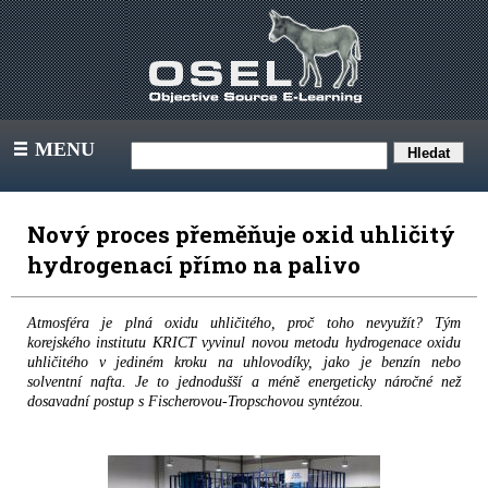
MENU
III
Nový proces přeměňuje oxid uhličitý
hydrogenací přímo na palivo
Atmosféra je plná oxidu uhličitého, proč toho nevyužít? Tým
korejského institutu KRICT vyvinul novou metodu hydrogenace oxidu
uhličitého v jediném kroku na uhlovodíky, jako je benzín nebo
solventní nafta. Je to jednodušší a méně energeticky náročné než
dosavadní postup s Fischerovou-Tropschovou syntézou.