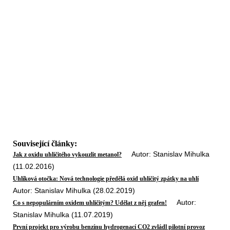
Související články:
Autor: Stanislav Mihulka
Jak z oxidu uhličitého vykouzlit metanol?
(11.02.2016)
Uhlíková otočka: Nová technologie předělá oxid uhličitý zpátky na uhlí
Autor: Stanislav Mihulka (28.02.2019)
Autor:
Co s nepopulárním oxidem uhličitým? Udělat z něj grafen!
Stanislav Mihulka (11.07.2019)
První projekt pro výrobu benzínu hydrogenací CO2 zvládl pilotní provoz