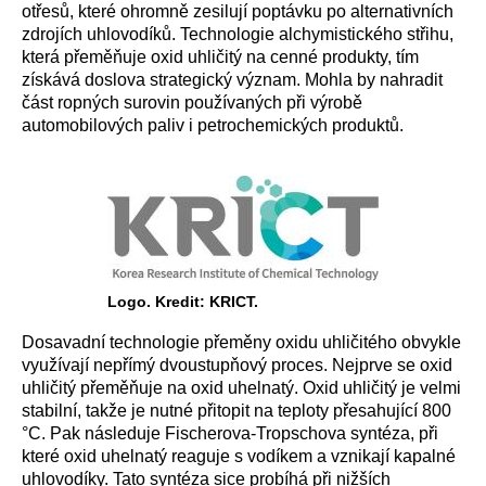
otřesů, které ohromně zesilují poptávku po alternativních
zdrojích uhlovodíků. Technologie alchymistického střihu,
která přeměňuje oxid uhličitý na cenné produkty, tím
získává doslova strategický význam. Mohla by nahradit
část ropných surovin používaných při výrobě
automobilových paliv i petrochemických produktů.
Logo. Kredit: KRICT.
Dosavadní technologie přeměny oxidu uhličitého obvykle
využívají nepřímý dvoustupňový proces. Nejprve se oxid
uhličitý přeměňuje na oxid uhelnatý. Oxid uhličitý je velmi
stabilní, takže je nutné přitopit na teploty přesahující 800
°C. Pak následuje Fischerova-Tropschova syntéza, při
které oxid uhelnatý reaguje s vodíkem a vznikají kapalné
uhlovodíky. Tato syntéza sice probíhá při nižších