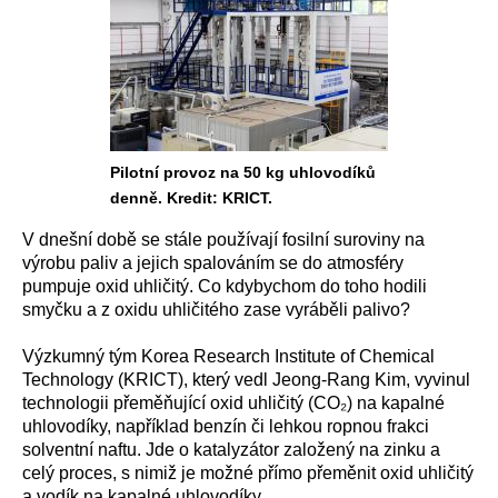
Pilotní provoz na 50 kg uhlovodíků
denně. Kredit: KRICT.
V dnešní době se stále používají fosilní suroviny na
výrobu paliv a jejich spalováním se do atmosféry
pumpuje oxid uhličitý. Co kdybychom do toho hodili
smyčku a z oxidu uhličitého zase vyráběli palivo?
Výzkumný tým Korea Research Institute of Chemical
Technology (KRICT), který vedl Jeong-Rang Kim, vyvinul
technologii přeměňující oxid uhličitý (CO₂) na kapalné
uhlovodíky, například benzín či lehkou ropnou frakci
solventní naftu. Jde o katalyzátor založený na zinku a
celý proces, s nimiž je možné přímo přeměnit oxid uhličitý
a vodík na kapalné uhlovodíky.