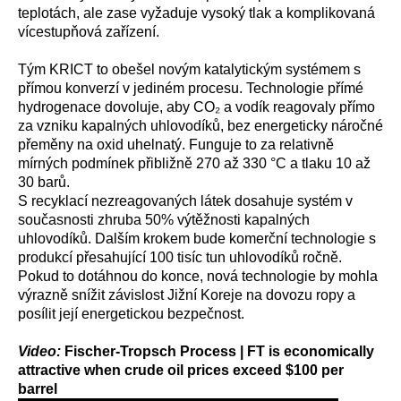
teplotách, ale zase vyžaduje vysoký tlak a komplikovaná
vícestupňová zařízení.
Tým KRICT to obešel novým katalytickým systémem s
přímou konverzí v jediném procesu. Technologie přímé
hydrogenace dovoluje, aby CO₂ a vodík reagovaly přímo
za vzniku kapalných uhlovodíků, bez energeticky náročné
přeměny na oxid uhelnatý. Funguje to za relativně
mírných podmínek přibližně 270 až 330 °C a tlaku 10 až
30 barů.
S recyklací nezreagovaných látek dosahuje systém v
současnosti zhruba 50% výtěžnosti kapalných
uhlovodíků. Dalším krokem bude komerční technologie s
produkcí přesahující 100 tisíc tun uhlovodíků ročně.
Pokud to dotáhnou do konce, nová technologie by mohla
výrazně snížit závislost Jižní Koreje na dovozu ropy a
posílit její energetickou bezpečnost.
Video:
Fischer-Tropsch Process | FT is economically
attractive when crude oil prices exceed $100 per
barrel