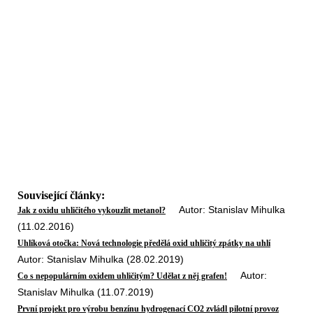
Související články:
Autor: Stanislav Mihulka
Jak z oxidu uhličitého vykouzlit metanol?
(11.02.2016)
Uhlíková otočka: Nová technologie předělá oxid uhličitý zpátky na uhlí
Autor: Stanislav Mihulka (28.02.2019)
Autor:
Co s nepopulárním oxidem uhličitým? Udělat z něj grafen!
Stanislav Mihulka (11.07.2019)
První projekt pro výrobu benzínu hydrogenací CO2 zvládl pilotní provoz