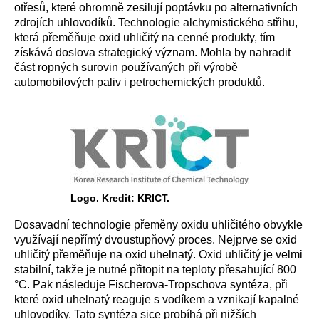
otřesů, které ohromně zesilují poptávku po alternativních
zdrojích uhlovodíků. Technologie alchymistického střihu,
která přeměňuje oxid uhličitý na cenné produkty, tím
získává doslova strategický význam. Mohla by nahradit
část ropných surovin používaných při výrobě
automobilových paliv i petrochemických produktů.
Logo. Kredit: KRICT.
Dosavadní technologie přeměny oxidu uhličitého obvykle
využívají nepřímý dvoustupňový proces. Nejprve se oxid
uhličitý přeměňuje na oxid uhelnatý. Oxid uhličitý je velmi
stabilní, takže je nutné přitopit na teploty přesahující 800
°C. Pak následuje Fischerova-Tropschova syntéza, při
které oxid uhelnatý reaguje s vodíkem a vznikají kapalné
uhlovodíky. Tato syntéza sice probíhá při nižších