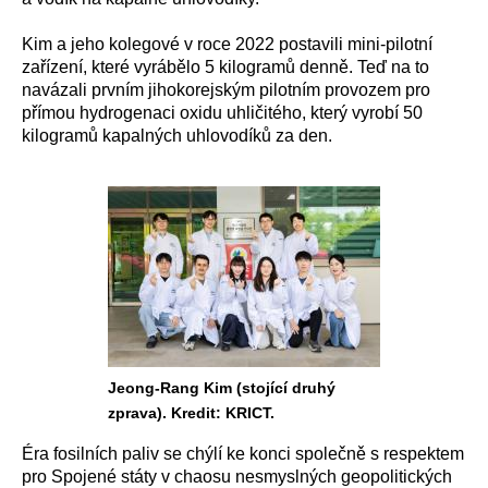
Kim a jeho kolegové v roce 2022 postavili mini-pilotní
zařízení, které vyrábělo 5 kilogramů denně. Teď na to
navázali prvním jihokorejským pilotním provozem pro
přímou hydrogenaci oxidu uhličitého, který vyrobí 50
kilogramů kapalných uhlovodíků za den.
Jeong-Rang Kim (stojící druhý
zprava). Kredit: KRICT.
Éra fosilních paliv se chýlí ke konci společně s respektem
pro Spojené státy v chaosu nesmyslných geopolitických