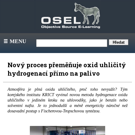
MENU
III
Nový proces přeměňuje oxid uhličitý
hydrogenací přímo na palivo
Atmosféra je plná oxidu uhličitého, proč toho nevyužít? Tým
korejského institutu KRICT vyvinul novou metodu hydrogenace oxidu
uhličitého v jediném kroku na uhlovodíky, jako je benzín nebo
solventní nafta. Je to jednodušší a méně energeticky náročné než
dosavadní postup s Fischerovou-Tropschovou syntézou.