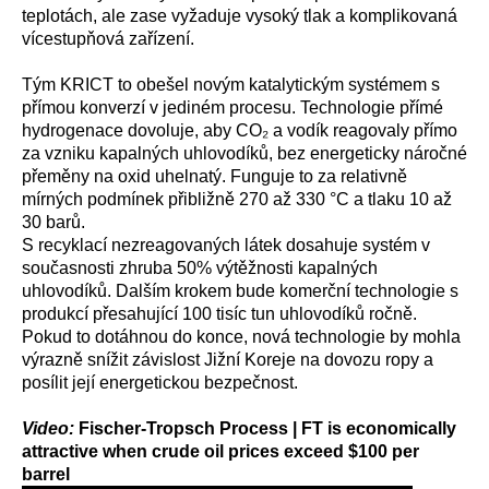
teplotách, ale zase vyžaduje vysoký tlak a komplikovaná
vícestupňová zařízení.
Tým KRICT to obešel novým katalytickým systémem s
přímou konverzí v jediném procesu. Technologie přímé
hydrogenace dovoluje, aby CO₂ a vodík reagovaly přímo
za vzniku kapalných uhlovodíků, bez energeticky náročné
přeměny na oxid uhelnatý. Funguje to za relativně
mírných podmínek přibližně 270 až 330 °C a tlaku 10 až
30 barů.
S recyklací nezreagovaných látek dosahuje systém v
současnosti zhruba 50% výtěžnosti kapalných
uhlovodíků. Dalším krokem bude komerční technologie s
produkcí přesahující 100 tisíc tun uhlovodíků ročně.
Pokud to dotáhnou do konce, nová technologie by mohla
výrazně snížit závislost Jižní Koreje na dovozu ropy a
posílit její energetickou bezpečnost.
Video:
Fischer-Tropsch Process | FT is economically
attractive when crude oil prices exceed $100 per
barrel