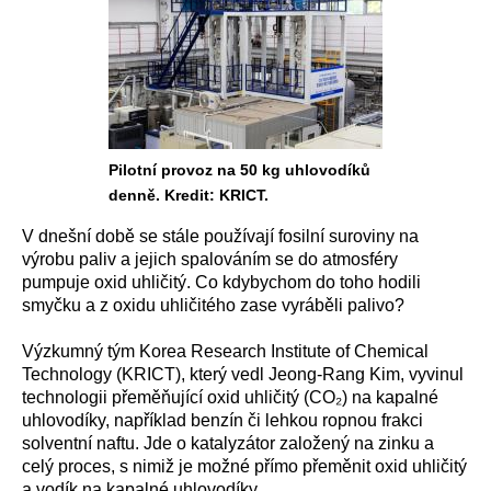
Pilotní provoz na 50 kg uhlovodíků
denně. Kredit: KRICT.
V dnešní době se stále používají fosilní suroviny na
výrobu paliv a jejich spalováním se do atmosféry
pumpuje oxid uhličitý. Co kdybychom do toho hodili
smyčku a z oxidu uhličitého zase vyráběli palivo?
Výzkumný tým Korea Research Institute of Chemical
Technology (KRICT), který vedl Jeong-Rang Kim, vyvinul
technologii přeměňující oxid uhličitý (CO₂) na kapalné
uhlovodíky, například benzín či lehkou ropnou frakci
solventní naftu. Jde o katalyzátor založený na zinku a
celý proces, s nimiž je možné přímo přeměnit oxid uhličitý
a vodík na kapalné uhlovodíky.