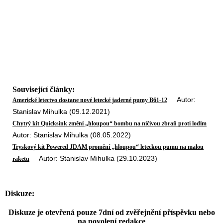
Související články:
Autor:
Americké letectvo dostane nové letecké jaderné pumy B61-12
Stanislav Mihulka (09.12.2021)
Chytrý kit Quicksink změní „hloupou“ bombu na ničivou zbraň proti lodím
Autor: Stanislav Mihulka (08.05.2022)
Tryskový kit Powered JDAM promění „hloupou“ leteckou pumu na malou
Autor: Stanislav Mihulka (29.10.2023)
raketu
Diskuze:
Diskuze je otevřená pouze 7dní od zvěřejnění příspěvku nebo
na povolení redakce