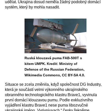
udělat. Ukrajina dosud neměla žádný podobný domácí
systém, který by mohla nasadit.
Ruská klouzavá puma FAB-500T s
kitem UMPK. Kredit: Ministry of
Defence of the Russian Federation,
Wikimedia Commons, CC BY-SA 4.0.
Situace se zcela změnila, když společnost DG Industry,
která je součástí velmi výkonného ukrajinského
obranného technologického klastru Brave1, vyvinula
první domácí klouzavou pumu. Podle exkluzivního
vyjádření klastru Brave1 nese puma libozvučné
ukrajinské jméno „Vyrivniuvach,“ česky řekněme