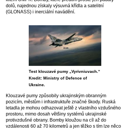
dolů, najednou získaly výsuvná křídla a satelitní
(GLONASS) i inerciální navádění.
Test klouzavé pumy „Vyrivniuvach.“
Kredit: Ministry of Defence of
Ukraine.
Klouzavé pumy způsobily ukrajinským obranným
pozicím, městům i infrastruktuře značné škody. Ruská
letadla je mohou odhazovat ještě z vlastního vzdušného
prostoru, mimo dosah většiny systémů ukrajinské
protivzdušné obrany. Bomby kloužou na cíl až do
vzdálenosti 60 až 70 kilometrů a jen těžko s tím lze něco