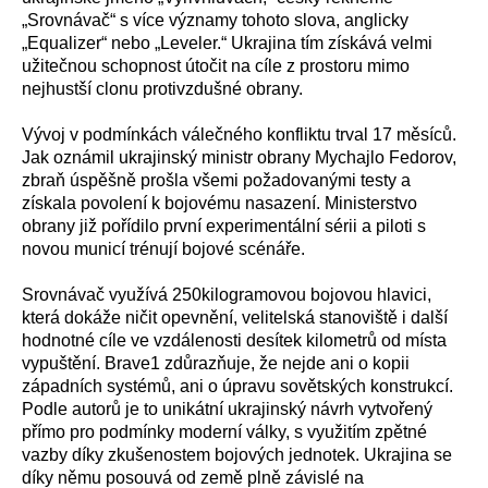
„Srovnávač“ s více významy tohoto slova, anglicky
„Equalizer“ nebo „Leveler.“ Ukrajina tím získává velmi
užitečnou schopnost útočit na cíle z prostoru mimo
nejhustší clonu protivzdušné obrany.
Vývoj v podmínkách válečného konfliktu trval 17 měsíců.
Jak oznámil ukrajinský ministr obrany Mychajlo Fedorov,
zbraň úspěšně prošla všemi požadovanými testy a
získala povolení k bojovému nasazení. Ministerstvo
obrany již pořídilo první experimentální sérii a piloti s
novou municí trénují bojové scénáře.
Srovnávač využívá 250kilogramovou bojovou hlavici,
která dokáže ničit opevnění, velitelská stanoviště i další
hodnotné cíle ve vzdálenosti desítek kilometrů od místa
vypuštění. Brave1 zdůrazňuje, že nejde ani o kopii
západních systémů, ani o úpravu sovětských konstrukcí.
Podle autorů je to unikátní ukrajinský návrh vytvořený
přímo pro podmínky moderní války, s využitím zpětné
vazby díky zkušenostem bojových jednotek. Ukrajina se
díky němu posouvá od země plně závislé na