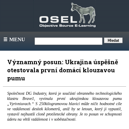
MENU
III
Významný posun: Ukrajina úspěšně
otestovala první domácí klouzavou
pumu
Společnost DG Industry, která je součástí obranného technologického
klastru Brave1, vyvinula první ukrajinskou klouzavou pumu
„Vyrivniuvach.“ S 250kilogramovou hlavicí může ničit hodnotné cíle
ve vzdálenosti desítek kilometrů, aniž by se letoun, který ji vypustil,
vystavil nejhustší cloně protiletecké obrany. Je to posun ve schopnosti
úderu na větší vzdálenost i v soběstačnosti.