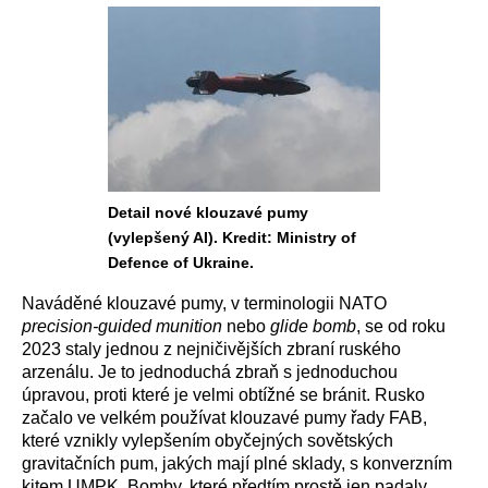
Detail nové klouzavé pumy
(vylepšený AI). Kredit: Ministry of
Defence of Ukraine.
Naváděné klouzavé pumy, v terminologii NATO
precision-guided munition
nebo
glide bomb
, se od roku
2023 staly jednou z nejničivějších zbraní ruského
arzenálu. Je to jednoduchá zbraň s jednoduchou
úpravou, proti které je velmi obtížné se bránit. Rusko
začalo ve velkém používat klouzavé pumy řady FAB,
které vznikly vylepšením obyčejných sovětských
gravitačních pum, jakých mají plné sklady, s konverzním
kitem UMPK. Bomby, které předtím prostě jen padaly