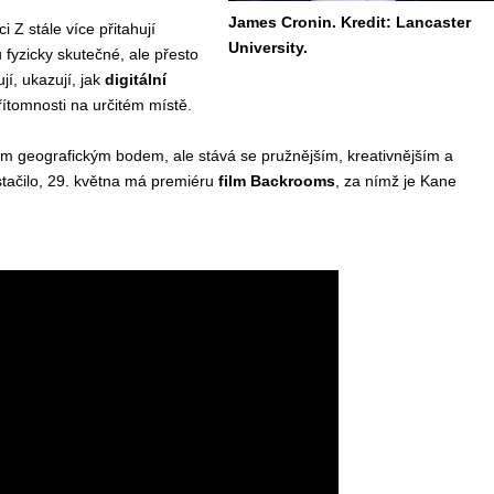
James Cronin. Kredit: Lancaster
 Z stále více přitahují
University.
 fyzicky skutečné, ale přesto
í, ukazují, jak
digitální
tomnosti na určitém místě.
ým geografickým bodem, ale stává se pružnějším, kreativnějším a
tačilo, 29. května má premiéru
film Backrooms
, za nímž je Kane