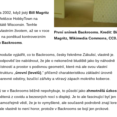
 2002, když jistý
Bill Magritz
 řetězce HobbyTown na
átě Wisconsin. Tenhle
 vlastním životem, až se v roce
První snímek Backrooms. Kredit: Bi
y, na poněkud kontroverzním
Magritz, Wikimedia Commons, CC0.
u Backrooms
.
oduše vyjádřit, co to Backrooms, česky řekněme Zákulisí, vlastně je.
 odpověď lze nabídnout, že jde o nekonečné bludiště jako by náhodně
tností a prostor s podivnou geometrií, které má ale svou vlastní
rukturu „
úrovní (levelů)
,“ přičemž charakteristikou základní úrovně
barevné odstíny, bzučící zářivky a vtíravý zápach mokrého koberce.
rý se v Backrooms běžně nepohybuje, to působí jako
zhmotnělá úzkos
nětená z covidu a bezesných nocí s displeji. Je to ale fascinující byť jen
samozřejmě vědí, že je to vymyšlené, ale současně podrobně znají lore
 ale vlastně to není horor, protože v Backrooms se bojí jen prckové.