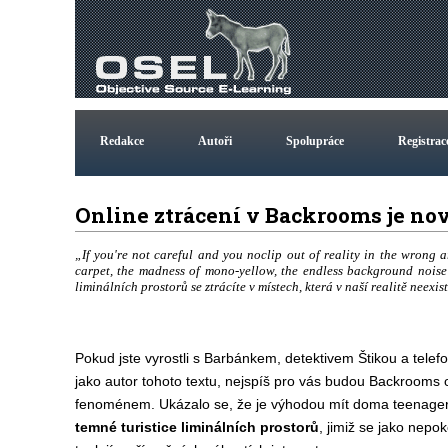
Redakce
Autoři
Spolupráce
Registrac
Online ztrácení v Backrooms je n
„If you're not careful and you noclip out of reality in the wrong a
carpet, the madness of mono-yellow, the endless background nois
liminálních prostorů se ztrácíte v místech, která v naší realitě neexist
Pokud jste vyrostli s Barbánkem, detektivem Štikou a tele
jako autor tohoto textu, nejspíš pro vás budou Backrooms
fenoménem. Ukázalo se, že je výhodou mít doma teenagery, 
temné turistice liminálních prostorů
, jimiž se jako nepo