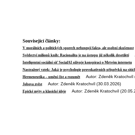
Související články:
V morálních a politických sporech nefungují fakta, ale osobní zkušenost
Au
Svědectví milionů knih: Racionalita je na ústupu již několik desetiletí
A
Inteligentní sociální síť SocialAI oživuje konspiraci o Mrtvém internetu
Nastražený vztek: Jaká je psychologie provokativních příspěvků na sítíc
Autor: Zdeněk Kratochvíl 
Hermeneutika – umění číst a rozumět
Autor: Zdeněk Kratochvíl (30.03.2026)
Jobova zvěst
Autor: Zdeněk Kratochvíl (20.05.
Epické mýty a klasické ideje