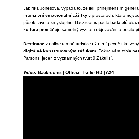
Jak říká Jonesová, vypadá to, že lidi, přinejmenším generaci
intenzivní emocionální zážitky
v prostorech, které nejsou
působí živě a smysluplně. Backrooms podle badatelů ukazuj
kultura
proměňuje samotný význam objevování a pocitu pří
Destinace
v online temné turistice už není pevně ukotven
digitálně konstruovaným zážitkem
. Pokud vám tohle nes
Parsons, jeden z významných tvůrců Zákulisí.
Video:
Backrooms | Official Trailer HD | A24