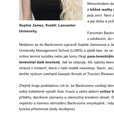
Mimochodem do 
z běžné reality
(
jistá smrt. Není 
a její doba a pr
Sophie James. Kredit: Lancaster
University.
Fenomén Backroo
v odvětvích, do n
Nedávno se do Backrooms vypravili Sophie Jamesová a Ja
University Management School (LUMS) a zjistili tam, že s
online temná turistika nebo jak tomu říkají
para-terestriáln
terrestrial dark tourism
)
. Jak se ukazuje, lidi, typicky tee
ztrácet v místech, která v naší realitě neexistují. Navíc, as
tenhle výzkum uveřejnil časopis
Annals of Tourism Resear
Zřejmě hraje podstatnou roli to, že Backrooms vznikají tě
světy kolektivně vytváří živá, hravá a velmi aktivní
online 
příběhy, deníkové záznamy a všemožný kreativní obsah. 
nejistotu a tísnivou atmosféru Backrooms smysluplně, i kdy
fyzická přítomnost (tedy doufejme).