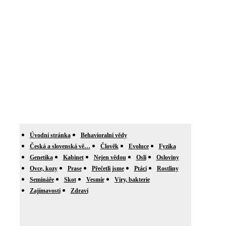
Úvodní stránka
Behavioralni vědy
Česká a slovenská vě…
Člověk
Evoluce
Fyzika
Genetika
Kabinet
Nejen vědou
Osli
Osloviny
Ovce, kozy
Prase
Přečetli jsme
Ptáci
Rostliny
Semináře
Skot
Vesmír
Viry, bakterie
Zajímavosti
Zdraví