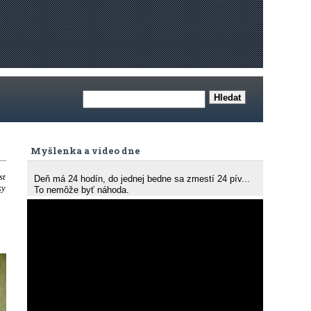
Myšlenka a video dne
st
Deň má 24 hodín, do jednej bedne sa zmestí 24 pív...
ky
To nemôže byť náhoda.