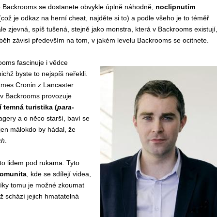
Backrooms se dostanete obvykle úplně náhodně,
noclipnutím
což je odkaz na herní cheat, najděte si to) a podle všeho je to téměř
ale zjevná, spíš tušená, stejně jako monstra, která v Backrooms existují
ůběh závisí především na tom, v jakém levelu Backrooms se ocitnete.
ms fascinuje i vědce
ichž byste to nejspíš neřekli.
mes Cronin z Lancaster
e v Backrooms provozuje
í temná turistika (
para-
nagery a o něco starší, baví se
i jen málokdo by hádal, že
ch
.
mto lidem pod rukama. Tyto
komunita
, kde se sdílejí videa,
Díky tomu je možné zkoumat
ž schází jejich hmatatelná