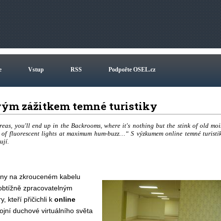
e
Vstup
RSS
Podpořte OSEL.cz
ovým zážitkem temné turistiky
reas, you'll end up in the Backrooms, where it's nothing but the stink of old moi
e of fluorescent lights at maximum hum-buzz…“ S výzkumem online temné turisti
ují.
fony na zkrouceném kabelu
 obtížně zpracovatelným
kteří přičichli k
online
kojní duchové virtuálního světa