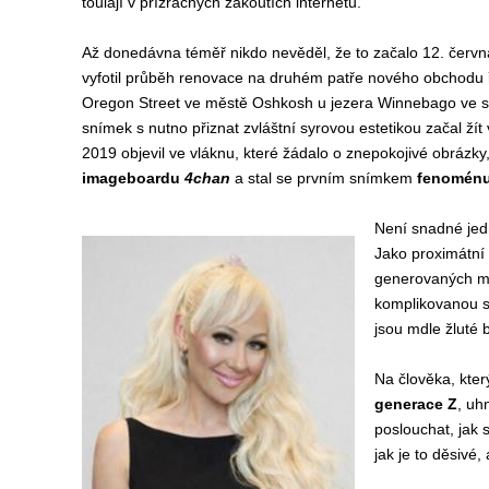
toulají v přízračných zákoutích internetu.
Až donedávna téměř nikdo nevěděl, že to začalo 12. června
vyfotil průběh renovace na druhém patře nového obchodu
Oregon Street ve městě Oshkosh u jezera Winnebago ve st
snímek s nutno přiznat zvláštní syrovou estetikou začal žít
2019 objevil ve vláknu, které žádalo o znepokojivé obrázk
imageboardu
4chan
a stal se prvním snímkem
fenomén
Není snadné jedn
Jako proximátní
generovaných mís
komplikovanou st
jsou mdle žluté 
Na člověka, kte
generace Z
, uh
poslouchat, jak 
jak je to děsivé,