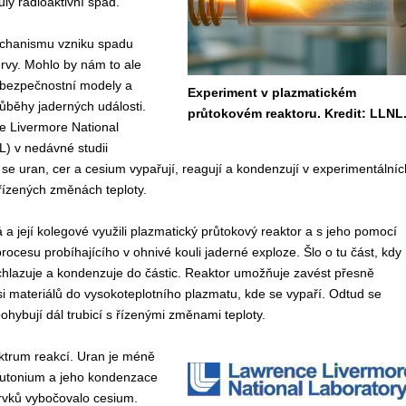
lý radioaktivní spad.
chanismu vzniku spadu
rvy. Mohlo by nám to ale
 bezpečnostní modely a
Experiment v plazmatickém
ůběhy jaderných události.
průtokovém reaktoru. Kredit: LLNL
e Livermore National
) v nedávné studii
 se uran, cer a cesium vypařují, reagují a kondenzují v experimentálníc
řízených změnách teploty.
a její kolegové využili plazmatický průtokový reaktor a s jeho pomocí
procesu probíhajícího v ohnivé kouli jaderné exploze. Šlo o tu část, kdy
chlazuje a kondenzuje do částic. Reaktor umožňuje zavést přesně
 materiálů do vysokoteplotního plazmatu, kde se vypaří. Odtud se
ohybují dál trubicí s řízenými změnami teploty.
ektrum reakcí. Uran je méně
lutonium a jeho kondenzace
rvků vybočovalo cesium.