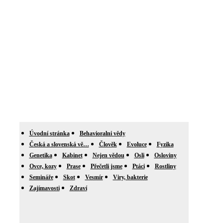
Úvodní stránka
Behavioralni vědy
Česká a slovenská vě…
Člověk
Evoluce
Fyzika
Genetika
Kabinet
Nejen vědou
Osli
Osloviny
Ovce, kozy
Prase
Přečetli jsme
Ptáci
Rostliny
Semináře
Skot
Vesmír
Viry, bakterie
Zajímavosti
Zdraví