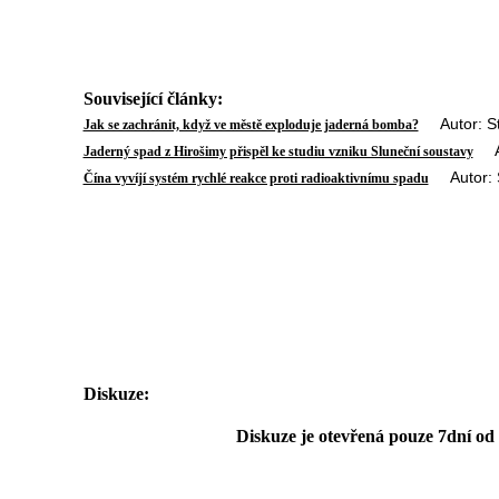
Související články:
Autor: Sta
Jak se zachránit, když ve městě exploduje jaderná bomba?
Aut
Jaderný spad z Hirošimy přispěl ke studiu vzniku Sluneční soustavy
Autor: St
Čína vyvíjí systém rychlé reakce proti radioaktivnímu spadu
Diskuze:
Diskuze je otevřená pouze 7dní od