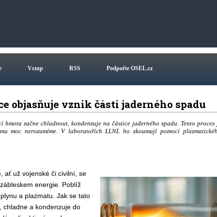
e
Vstup
RSS
Podpořte OSEL.cz
e objasňuje vznik části jaderného spadu
ící hmota začne chladnout, kondenzuje na částice jaderného spadu. Tento proces 
e mu moc nerozumíme. V laboratořích LLNL ho zkoumají pomocí plazmatické
ať už vojenské či civilní, se
 zábleskem energie. Poblíž
 plynu a plazmatu. Jak se tato
, chladne a kondenzuje do