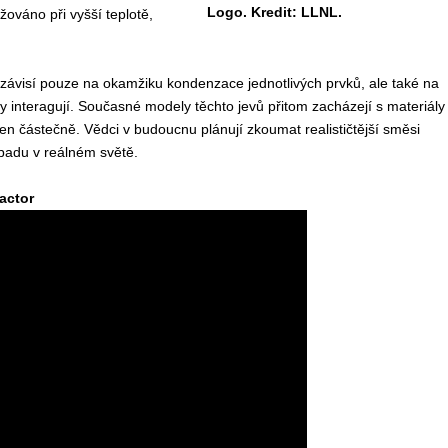
Logo. Kredit: LLNL.
ováno při vyšší teplotě,
ezávisí pouze na okamžiku kondenzace jednotlivých prvků, ale také na
 interagují. Současné modely těchto jevů přitom zacházejí s materiály
en částečně. Vědci v budoucnu plánují zkoumat realističtější směsi
spadu v reálném světě.
actor