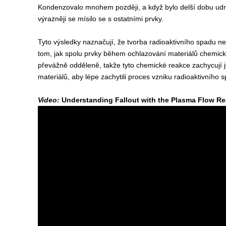
Kondenzovalo mnohem později, a když bylo delší dobu udrž
výrazněji se mísilo se s ostatními prvky.
Tyto výsledky naznačují, že tvorba radioaktivního spadu n
tom, jak spolu prvky během ochlazování materiálů chemicky
převážně odděleně, takže tyto chemické reakce zachycují j
materiálů, aby lépe zachytili proces vzniku radioaktivního 
Video:
Understanding Fallout with the Plasma Flow Re