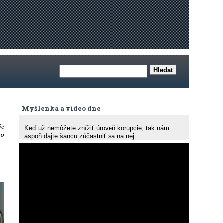
Myšlenka a video dne
je
Keď už nemôžete znížiť úroveň korupcie, tak nám
ho
aspoň dajte šancu zúčastniť sa na nej.