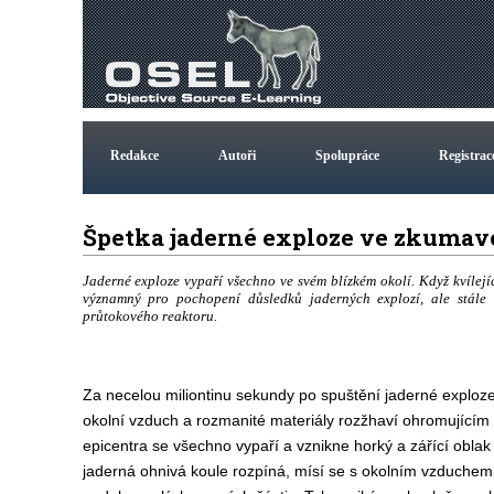
Redakce
Autoři
Spolupráce
Registrac
Špetka jaderné exploze ve zkumavc
Jaderné exploze vypaří všechno ve svém blízkém okolí. Když kvílej
významný pro pochopení důsledků jaderných explozí, ale stál
průtokového reaktoru.
Za necelou miliontinu sekundy po spuštění jaderné exploze, 
okolní vzduch a rozmanité materiály rozžhaví ohromujícím
epicentra se všechno vypaří a vznikne horký a zářící oblak
jaderná ohnivá koule rozpíná, mísí se s okolním vzduchem