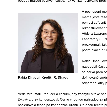
podoby malých pevných částic. Tak vzniká nechvalně proslu
V pochopení me
máme ještě reze
pomoci zpřesnit
rekonstruovat pr
Vědci z Lawrenc
Laboratory (LLNL
prozkoumali, jak
podmínkách při 
Rakia Dhaouiová 
napodobili část 
se horká pára o
Rakia Dhaoui. Kredit: R. Dhaoui.
definované směsi
odpařené látky p
Vědci zkoumali uran, cer a cesium, aby zachytili široké sp
těkavý a brzy kondenzoval. Cer je vhodnou náhradou za p
následovala těsně po kondenzaci uranu. Od obou těchto p