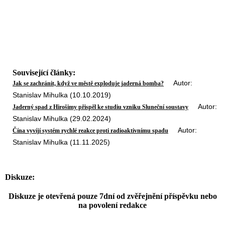
Související články:
Autor:
Jak se zachránit, když ve městě exploduje jaderná bomba?
Stanislav Mihulka (10.10.2019)
Autor:
Jaderný spad z Hirošimy přispěl ke studiu vzniku Sluneční soustavy
Stanislav Mihulka (29.02.2024)
Autor:
Čína vyvíjí systém rychlé reakce proti radioaktivnímu spadu
Stanislav Mihulka (11.11.2025)
Diskuze:
Diskuze je otevřená pouze 7dní od zvěřejnění příspěvku nebo
na povolení redakce