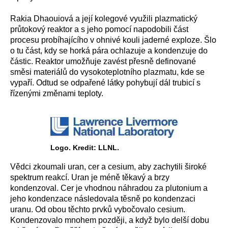
Rakia Dhaouiová a její kolegové využili plazmatický
průtokový reaktor a s jeho pomocí napodobili část
procesu probíhajícího v ohnivé kouli jaderné exploze. Šlo
o tu část, kdy se horká pára ochlazuje a kondenzuje do
částic. Reaktor umožňuje zavést přesně definované
směsi materiálů do vysokoteplotního plazmatu, kde se
vypaří. Odtud se odpařené látky pohybují dál trubicí s
řízenými změnami teploty.
Logo. Kredit: LLNL.
Vědci zkoumali uran, cer a cesium, aby zachytili široké
spektrum reakcí. Uran je méně těkavý a brzy
kondenzoval. Cer je vhodnou náhradou za plutonium a
jeho kondenzace následovala těsně po kondenzaci
uranu. Od obou těchto prvků vybočovalo cesium.
Kondenzovalo mnohem později, a když bylo delší dobu