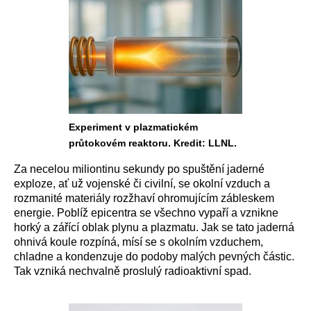
Experiment v plazmatickém
průtokovém reaktoru. Kredit: LLNL.
Za necelou miliontinu sekundy po spuštění jaderné
exploze, ať už vojenské či civilní, se okolní vzduch a
rozmanité materiály rozžhaví ohromujícím zábleskem
energie. Poblíž epicentra se všechno vypaří a vznikne
horký a zářící oblak plynu a plazmatu. Jak se tato jaderná
ohnivá koule rozpíná, mísí se s okolním vzduchem,
chladne a kondenzuje do podoby malých pevných částic.
Tak vzniká nechvalně proslulý radioaktivní spad.