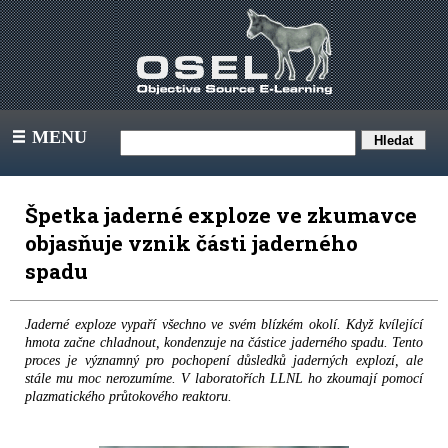
MENU
III
Špetka jaderné exploze ve zkumavce
objasňuje vznik části jaderného
spadu
Jaderné exploze vypaří všechno ve svém blízkém okolí. Když kvílející
hmota začne chladnout, kondenzuje na částice jaderného spadu. Tento
proces je významný pro pochopení důsledků jaderných explozí, ale
stále mu moc nerozumíme. V laboratořích LLNL ho zkoumají pomocí
plazmatického průtokového reaktoru.