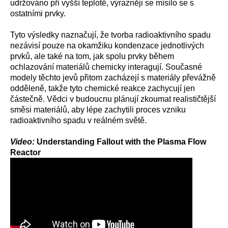
udržováno při vyšší teplotě, výrazněji se mísilo se s
ostatními prvky.
Tyto výsledky naznačují, že tvorba radioaktivního spadu
nezávisí pouze na okamžiku kondenzace jednotlivých
prvků, ale také na tom, jak spolu prvky během
ochlazování materiálů chemicky interagují. Současné
modely těchto jevů přitom zacházejí s materiály převážně
odděleně, takže tyto chemické reakce zachycují jen
částečně. Vědci v budoucnu plánují zkoumat realističtější
směsi materiálů, aby lépe zachytili proces vzniku
radioaktivního spadu v reálném světě.
Video:
Understanding Fallout with the Plasma Flow
Reactor