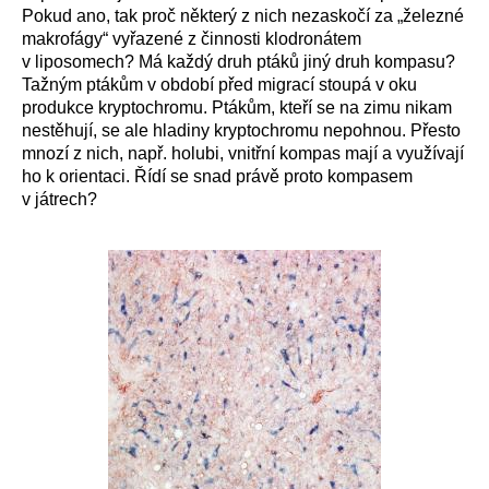
Pokud ano, tak proč některý z nich nezaskočí za „železné
makrofágy“ vyřazené z činnosti klodronátem
v liposomech? Má každý druh ptáků jiný druh kompasu?
Tažným ptákům v období před migrací stoupá v oku
produkce kryptochromu. Ptákům, kteří se na zimu nikam
nestěhují, se ale hladiny kryptochromu nepohnou. Přesto
mnozí z nich, např. holubi, vnitřní kompas mají a využívají
ho k orientaci. Řídí se snad právě proto kompasem
v játrech?