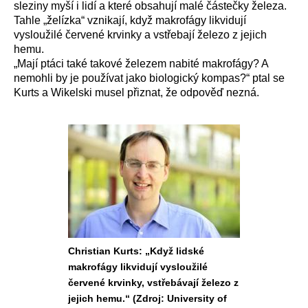
sleziny myší i lidí a které obsahují malé částečky železa.
Tahle „želízka“ vznikají, když makrofágy likvidují
vysloužilé červené krvinky a vstřebají železo z jejich
hemu.
„Mají ptáci také takové železem nabité makrofágy? A
nemohli by je používat jako biologický kompas?“ ptal se
Kurts a Wikelski musel přiznat, že odpověď nezná.
Christian Kurts: „Když lidské
makrofágy likvidují vysloužilé
červené krvinky, vstřebávají železo z
jejich hemu.“ (Zdroj: University of