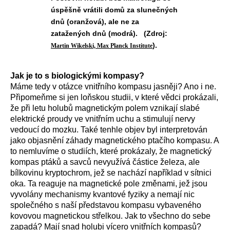
úspěšně vrátili domů za slunečných
dnů (oranžová), ale ne za
zatažených dnů (modrá). (Zdroj:
).
Martin Wikelski, Max Planck Institute
Jak je to s biologickými kompasy?
Máme tedy v otázce vnitřního kompasu jasněji? Ano i ne.
Připomeňme si jen loňskou studii, v které vědci prokázali,
že při letu holubů magnetickým polem vznikají slabé
elektrické proudy ve vnitřním uchu a stimulují nervy
vedoucí do mozku. Také tenhle objev byl interpretován
jako objasnění záhady magnetického ptačího kompasu. A
to nemluvíme o studiích, které prokázaly, že magnetický
kompas ptáků a savců nevyužívá částice železa, ale
bílkovinu kryptochrom, jež se nachází například v sítnici
oka. Ta reaguje na magnetické pole změnami, jež jsou
vyvolány mechanismy kvantové fyziky a nemají nic
společného s naší představou kompasu vybaveného
kovovou magnetickou střelkou. Jak to všechno do sebe
zapadá? Mají snad holubi vícero vnitřních kompasů?