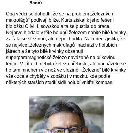
Bonn)
Oba vědci se dohodli, že se na problém „železných
makrofágů“ podívají blíže. Kurts získal k jeho řešení
bioložku Clivii Lisowskou a ta se pustila do práce.
Nejprve hledala v těle holubů železem nabité bílé krvinky.
Začala se slezinou, ale nepochodila. Nakonec zjistila, že
se nejvíce „železných makrofágů“ nachází v holubích
játrech a že tyto bílé krvinky obsahují
superparamagnetické železo navázané na bílkovinu
feritin. V játrech nebyla železa přehršle, ale nacházelo se
ho tam mnohem víc než ve slezině. „Železné“ bílé krvinky
však zcela chyběly v zobáku i v mozku, kde podle
některých starších studií sídlí holubí vnitřní kompas.