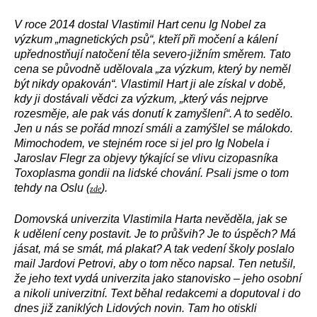
V roce 2014 dostal Vlastimil Hart cenu Ig Nobel za
výzkum „magnetických psů“, kteří při močení a kálení
upřednostňují natočení těla severo-jižním směrem. Tato
cena se původně udělovala „za výzkum, který by neměl
být nikdy opakován“. Vlastimil Hart ji ale získal v době,
kdy ji dostávali vědci za výzkum, „který vás nejprve
rozesměje, ale pak vás donutí k zamyšlení“. A to sedělo.
Jen u nás se pořád mnozí smáli a zamýšlel se málokdo.
Mimochodem, ve stejném roce si jel pro Ig Nobela i
Jaroslav Flegr za objevy týkající se vlivu cizopasníka
Toxoplasma gondii na lidské chování. Psali jsme o tom
tehdy na Oslu (
).
zde
Domovská univerzita Vlastimila Harta nevěděla, jak se
k udělení ceny postavit. Je to průšvih? Je to úspěch? Má
jásat, má se smát, má plakat? A tak vedení školy poslalo
mail Jardovi Petrovi, aby o tom něco napsal. Ten netušil,
že jeho text vydá univerzita jako stanovisko – jeho osobní
a nikoli univerzitní. Text běhal redakcemi a doputoval i do
dnes již zaniklých Lidových novin. Tam ho otiskli