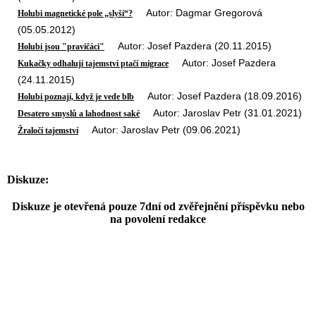
Autor: Dagmar Gregorová
Holubi magnetické pole „slyší“?
(05.05.2012)
Autor: Josef Pazdera (20.11.2015)
Holubi jsou "pravičáci"
Autor: Josef Pazdera
Kukačky odhalují tajemství ptačí migrace
(24.11.2015)
Autor: Josef Pazdera (18.09.2016)
Holubi poznají, když je vede blb
Autor: Jaroslav Petr (31.01.2021)
Desatero smyslů a lahodnost saké
Autor: Jaroslav Petr (09.06.2021)
Žraločí tajemství
Diskuze:
Diskuze je otevřená pouze 7dní od zvěřejnění příspěvku nebo
na povolení redakce