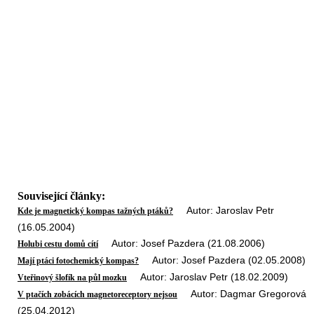
Související články:
Autor: Jaroslav Petr
Kde je magnetický kompas tažných ptáků?
(16.05.2004)
Autor: Josef Pazdera (21.08.2006)
Holubi cestu domů cítí
Autor: Josef Pazdera (02.05.2008)
Mají ptáci fotochemický kompas?
Autor: Jaroslav Petr (18.02.2009)
Vteřinový šlofík na půl mozku
Autor: Dagmar Gregorová
V ptačích zobácích magnetoreceptory nejsou
(25.04.2012)