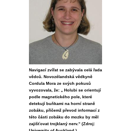
Navigací zvířat se zabývala celá řada
vědců. Novozélandská vědkyně
Cordula Mora ze svých pokusů
vyvozovala, že: „ Holubi se orientují
podle magnetického pole, které
detekují buňkami na horní straně
zobáku, přičemž převod informací z
této části zobáku do mozku by měl
zajišťovat trojklaný nerv.“ (Zdroj:
University of Auckland )