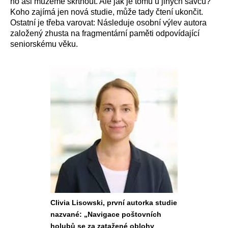
ho asi můžeme škrtnout. Ale jak je tomu u jiných savců?
Koho zajímá jen nová studie, může tady čtení ukončit.
Ostatní je třeba varovat: Následuje osobní výlev autora
založený zhusta na fragmentární paměti odpovídající
seniorskému věku.
Clivia Lisowski, první autorka studie
nazvané: „Navigace poštovních
holubů se za zatažené oblohy