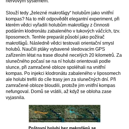
nervovým systémem.
Slouží tedy „železné makrofágy“ holubům jako vnitřní
kompas? Na to měl odpovědět elegantní experiment, při
kterém vědci vyřadili holubům makrofágy z činnosti
podáním klodronátu zabaleného v tukových váčcích, tzv.
liposomech. Tenhle preparát působí jako požírač
makrofágů. Následně vědci testovali orientační smysl
holubů. Naučili ptáky vybavené sledovacím GPS
zařízením létat na trase dlouhé necelých 20 kilometrů. Za
slunečného počasí se na ní holubi orientovali podle
slunce, při zamračené obloze spoléhali na vnitřní
kompas. Po injekci klodronátu zabaleného v liposomech
ale holubi trefili do cíle trasy jen za slunečných dní. Při
zamračené obloze bloudili, protože jim vnitřní kompas
nefungoval. Domů se vrátili, až když se obloha zase
vyjasnila.
Poštovní holubi bez makrofágů se