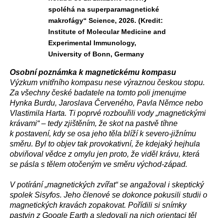
spoléhá na superparamagnetické
makrofágy“ Science, 2026. (Kredit:
Institute of Molecular Medicine and
Experimental Immunology,
University of Bonn, Germany
Osobní poznámka k magnetickému kompasu
Výzkum vnitřního kompasu nese výraznou českou stopu.
Za všechny české badatele na tomto poli jmenujme
Hynka Burdu, Jaroslava Červeného, Pavla Němce nebo
Vlastimila Harta. Ti poprvé rozbouřili vody „magnetickými
krávami“ – tedy zjištěním, že skot na pastvě tíhne
k postavení, kdy se osa jeho těla blíží k severo-jižnímu
směru. Byl to objev tak provokativní, že kdejaký hejhula
obviňoval vědce z omylu jen proto, že viděl krávu, která
se pásla s tělem otočeným ve směru východ-západ.
V potírání „magnetických zvířat“ se angažoval i skeptický
spolek Sisyfos. Jeho členové se dokonce pokusili studii o
magnetických kravách zopakovat. Pořídili si snímky
pastvin z Google Earth a sledovali na nich orientaci těl