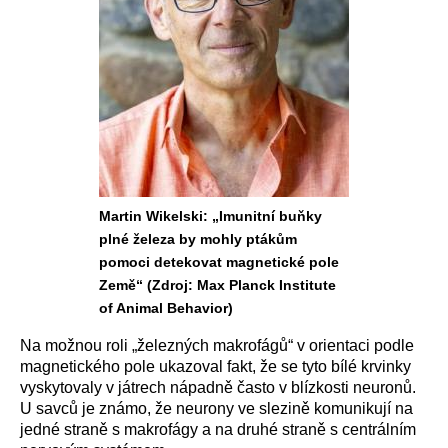
Martin Wikelski: „Imunitní buňky
plné železa by mohly ptákům
pomoci detekovat magnetické pole
Země“ (Zdroj: Max Planck Institute
of Animal Behavior)
Na možnou roli „železných makrofágů“ v orientaci podle
magnetického pole ukazoval fakt, že se tyto bílé krvinky
vyskytovaly v játrech nápadně často v blízkosti neuronů.
U savců je známo, že neurony ve slezině komunikují na
jedné straně s makrofágy a na druhé straně s centrálním