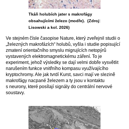
Tkáň holubích jater s makrofágy
obsahujícími železo (modře). (Zdroj:
Lisowski a kol. 2026)
Ve stejném čísle časopise Nature, který zveřejnil studii o
„železných makrofázích“ holubů, vyšla i studie popisující
zmatení orientačního smyslu migrujících netopýrů
vystavených elektromagnetickému záření. To je
experiment, jehož výsledky se dají velmi dobře vysvětlit
narušením funkce vnitřního kompasu využívajícího
kryptochromy. Ale jak tvrdí Kurst, savci mají ve slezině
makrofágy nacpané železem a ty jsou v kontaktu
s neurony, které posílají signály do centrální nervové
soustavy.