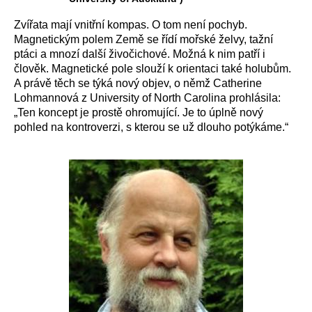
Zvířata mají vnitřní kompas. O tom není pochyb.
Magnetickým polem Země se řídí mořské želvy, tažní
ptáci a mnozí další živočichové. Možná k nim patří i
člověk. Magnetické pole slouží k orientaci také holubům.
A právě těch se týká nový objev, o němž Catherine
Lohmannová z University of North Carolina prohlásila:
„Ten koncept je prostě ohromující. Je to úplně nový
pohled na kontroverzi, s kterou se už dlouho potýkáme.“