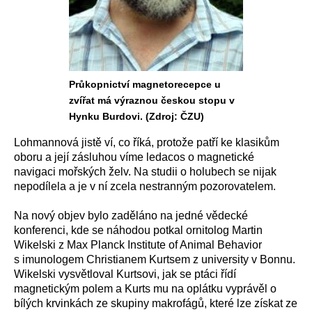
Průkopnictví magnetorecepce u
zvířat má výraznou českou stopu v
Hynku Burdovi. (Zdroj: ČZU)
Lohmannová jistě ví, co říká, protože patří ke klasikům
oboru a její zásluhou víme ledacos o magnetické
navigaci mořských želv. Na studii o holubech se nijak
nepodílela a je v ní zcela nestranným pozorovatelem.
Na nový objev bylo zaděláno na jedné vědecké
konferenci, kde se náhodou potkal ornitolog Martin
Wikelski z Max Planck Institute of Animal Behavior
s imunologem Christianem Kurtsem z university v Bonnu.
Wikelski vysvětloval Kurtsovi, jak se ptáci řídí
magnetickým polem a Kurts mu na oplátku vyprávěl o
bílých krvinkách ze skupiny makrofágů, které lze získat ze