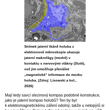
Snímek jaterní tkáně holuba z
elektronové mikroskopie ukazuje
jaterní makrofágy (modré) v
kontaktu s nervovými vlákny (žluté),
což jim umožňuje přenášet
„magnetické“ informace do mozku
holuba. (Zdroj: Lisowski a kol.,
2026)
Mají tedy savci slezinový kompas podobné konstrukce,
jako je jaterní kompas holubů? Ten by byl
k elektromagnetickému záření odolný, takže u netopýrů si