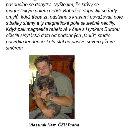
pasoucího se dobytka. Vyšlo jim, že krávy se
magnetickým polem neřídí. Bohužel, dopustili se řady
omylů, když třeba za pastvinu s kravami považovali pole
s balíky slámy a ty magnetické pole skutečně nectily.
Když pak magnetičtí rebelové v čele s Hynkem Burdou
očistili sisyfácká data od podobných „faulů“, studie
potvrdila tendenci skotu stát na pastvě severo-jižním
směrem.
Vlastimil Hart, ČZU Praha