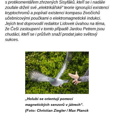
s protikomentářem zhrzených Sisyfáků, kteří se i nadále
zoufale drželi své „elektrikářské“ teorie ignorující existenci
kryptochromů a popírali existenci kompasu živočichů
učebnicovými poučkami o elektromagnetické indukci.
Jejich text doprovodil redaktor Lidovek úvahou na téma,
že Češi zastoupení v tomto případě Jardou Petrem jsou
chudáci, kteří se i průšvih snaží prodat jako světový
sukces.
„Holubi se orientují pomocí
magnetických senzorů v játrech“.
(Foto: Christian Ziegler / Max Planck