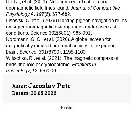
Heřt J., et al. (2011). No alignment of cattle along
geomagnetic field lines found.
Journal of Comparative
Physiology A
,
197
(6), 677-682.
Lisowski C. et al. (2026) Homing pigeon navigation relies
on superparamagnetic macrophages under overcast
conditions. Science 392(6801), 985-991.
Nordmann, G. C., et al. (2026). A global screen for
magnetically induced neuronal activity in the pigeon
brain.
Science
,
391
(6790), 1155-1160.
Wiltschko, R., et al. (2021). The magnetic compass of
birds: the role of cryptochrome.
Frontiers in
Physiology
,
12
, 667000.
Jaroslav Petr
Autor:
Datum:
30.05.2026
Tisk článku