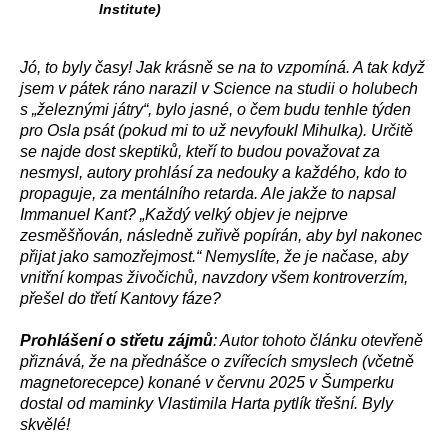
Institute)
Jó, to byly časy! Jak krásně se na to vzpomíná. A tak když
jsem v pátek ráno narazil v Science na studii o holubech
s „železnými játry“, bylo jasné, o čem budu tenhle týden
pro Osla psát (pokud mi to už nevyfoukl Mihulka). Určitě
se najde dost skeptiků, kteří to budou považovat za
nesmysl, autory prohlásí za nedouky a každého, kdo to
propaguje, za mentálního retarda. Ale jakže to napsal
Immanuel Kant? „Každý velký objev je nejprve
zesměšňován, následně zuřivě popírán, aby byl nakonec
přijat jako samozřejmost.“ Nemyslíte, že je načase, aby
vnitřní kompas živočichů, navzdory všem kontroverzím,
přešel do třetí Kantovy fáze?
Prohlášení o střetu zájmů
: Autor tohoto článku otevřeně
přiznává, že na přednášce o zvířecích smyslech (včetně
magnetorecepce) konané v červnu 2025 v Šumperku
dostal od maminky Vlastimila Harta pytlík třešní. Byly
skvělé!