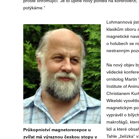
prostě ohromující. Je to úplně nový pohled na kontroverzi,
potýkáme.“
Lohmannová jistě
klasikům oboru a
magnetické navig
o holubech se nij
nestranným poz
Na nový objev b
vědecké konfere
ornitolog Martin
Institute of Ani
Christianem Kurt
Wikelski vysvětlo
magnetickým pol
vyprávěl o bílýc
makrofágů, které 
lidí a které obs
Průkopnictví magnetorecepce u
Tahle „želízka“ 
zvířat má výraznou českou stopu v