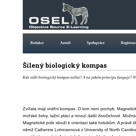
Redakce
Autoři
Spolupráce
Registrac
Šílený biologický kompas
Kde sídlí biologický kompas zvířat? A na jakém principu funguje? No
Zvířata mají vnitřní kompas. O tom není pochyb. Magneti
mořské želvy, tažní ptáci a mnozí další živočichové. Možná k
Magnetické pole slouží k orientaci také holubům. A právě t
němž Catherine Lohmannová z University of North Carolina 