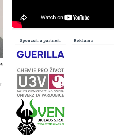
Sponzoři a partneři
Reklama
da
í
z