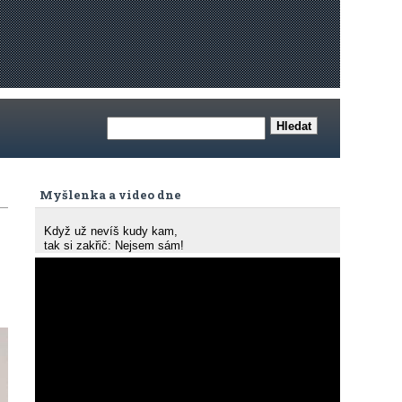
Myšlenka a video dne
Když už nevíš kudy kam,
tak si zakřič: Nejsem sám!