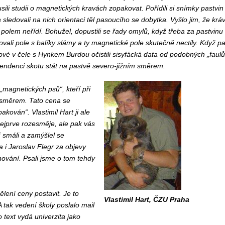
ili studii o magnetických kravách zopakovat. Pořídili si snímky pastvin
 sledovali na nich orientaci těl pasoucího se dobytka. Vyšlo jim, že krá
olem neřídí. Bohužel, dopustili se řady omylů, když třeba za pastvinu
vali pole s balíky slámy a ty magnetické pole skutečně nectily. Když p
ové v čele s Hynkem Burdou očistili sisyfácká data od podobných „faulů
 tendenci skotu stát na pastvě severo-jižním směrem.
„magnetických psů“, kteří při
m směrem. Tato cena se
kován“. Vlastimil Hart ji ale
 nejprve rozesměje, ale pak vás
 smáli a zamýšlel se
 i Jaroslav Flegr za objevy
hování. Psali jsme o tom tehdy
lení ceny postavit. Je to
Vlastimil Hart, ČZU Praha
 tak vedení školy poslalo mail
 text vydá univerzita jako