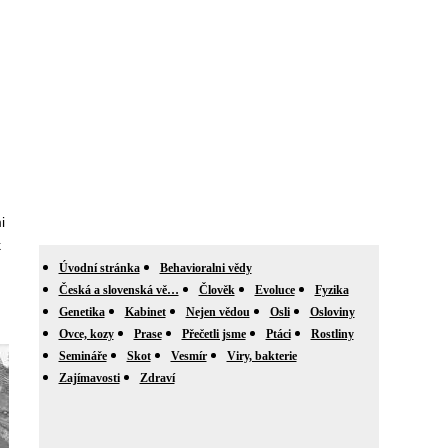
i
k
Úvodní stránka
Behavioralni vědy
Česká a slovenská vě…
Člověk
Evoluce
Fyzika
Genetika
Kabinet
Nejen vědou
Osli
Osloviny
Ovce, kozy
Prase
Přečetli jsme
Ptáci
Rostliny
Semináře
Skot
Vesmír
Viry, bakterie
Zajímavosti
Zdraví