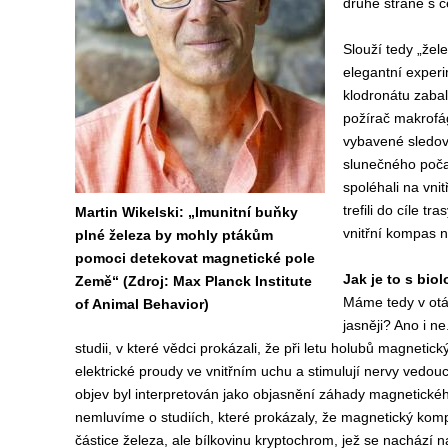
druhé straně s 
Slouží tedy „že
elegantní experi
klodronátu zabal
požírač makrofág
vybavené sledov
slunečného počas
spoléhali na vni
trefili do cíle t
Martin Wikelski: „Imunitní buňky
vnitřní kompas n
plné železa by mohly ptákům
pomoci detekovat magnetické pole
Jak je to s bi
Země“ (Zdroj: Max Planck Institute
Máme tedy v otá
of Animal Behavior)
jasněji? Ano i n
studii, v které vědci prokázali, že při letu holubů magnetic
elektrické proudy ve vnitřním uchu a stimulují nervy vedou
objev byl interpretován jako objasnění záhady magnetické
nemluvíme o studiích, které prokázaly, že magnetický kom
částice železa, ale bílkovinu kryptochrom, jež se nachází na