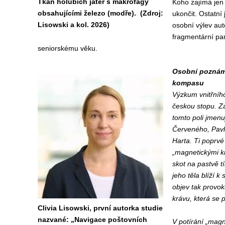
Tkáň holubích jater s makrofágy
Koho zajímá jen 
obsahujícími železo (modře). (Zdroj:
ukončit. Ostatní 
Lisowski a kol. 2026)
osobní výlev aut
fragmentární pam
seniorskému věku.
Osobní poznám
kompasu
Výzkum vnitřní
českou stopu. Z
tomto poli jmen
Červeného, Pavl
Harta. Ti poprvé
„magnetickými kr
skot na pastvě t
jeho těla blíží k
objev tak provok
krávu, která se
Clivia Lisowski, první autorka studie
nazvané: „Navigace poštovních
V potírání „magn