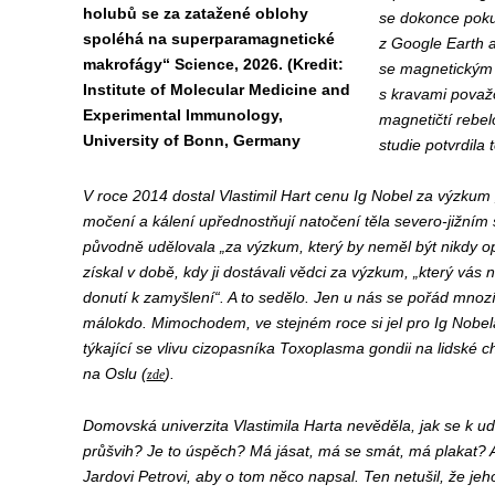
holubů se za zatažené oblohy
se dokonce pokus
spoléhá na superparamagnetické
z Google Earth a
makrofágy“ Science, 2026. (Kredit:
se magnetickým p
Institute of Molecular Medicine and
s kravami považo
Experimental Immunology,
magnetičtí rebel
University of Bonn, Germany
studie potvrdila
V roce 2014 dostal Vlastimil Hart cenu Ig Nobel za výzkum 
močení a kálení upřednostňují natočení těla severo-jižní
původně udělovala „za výzkum, který by neměl být nikdy opa
získal v době, kdy ji dostávali vědci za výzkum, „který vás
donutí k zamyšlení“. A to sedělo. Jen u nás se pořád mnozí
málokdo. Mimochodem, ve stejném roce si jel pro Ig Nobela
týkající se vlivu cizopasníka Toxoplasma gondii na lidské c
na Oslu (
).
zde
Domovská univerzita Vlastimila Harta nevěděla, jak se k udě
průšvih? Je to úspěch? Má jásat, má se smát, má plakat? A
Jardovi Petrovi, aby o tom něco napsal. Ten netušil, že jeho