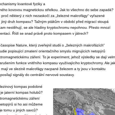
echanismy kvantové fyziky a
ného kovovou magnetickou střelkou. Jak to všechno do sebe zapadá?
k proč některý z nich nezaskočí za „železné makrofágy“ vyřazené
ů jiný druh kompasu? Tažným ptákům v období před migrací stoupá
kam nestěhují, se ale hladiny kryptochromu nepohnou. Přesto mnozí
orientaci. Řídí se snad právě proto kompasem v játrech?
 časopise Nature, který zveřejnil studii o „železných makrofázích“
studie popisující zmatení orientačního smyslu migrujících netopýrů
tromagnetickému záření. To je experiment, jehož výsledky se dají velm
narušením funkce vnitřního kompasu využívajícího kryptochromy. Ale ja
ci mají ve slezině makrofágy nacpané železem a ty jsou v kontaktu
posílají signály do centrální nervové soustavy.
 slezinový kompas podobné
 je jaterní kompas holubů?
ektromagnetickému záření
 netopýrů si ho asi můžeme
 je tomu u jiných savců?