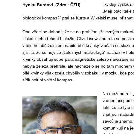
likvidují vyslouž
Hynku Burdovi. (Zdroj: ČZU)
„Mají ptáci také
biologický kompas?“ ptal se Kurts a Wikelski musel přizna
Oba vědci se dohodli, že se na problém „železných makrofá
získal k jeho řešení bioložku Clivii Lisowskou a ta se pusti
v těle holubů železem nabité bílé krvinky. Začala se slezi
zjistila, že se nejvíce „železných makrofágů“ nachází v holu
krvinky obsahují superparamagnetické železo navázané na bí
nebyla železa přehršle, ale nacházelo se ho tam mnohem v
bílé krvinky však zcela chyběly v zobáku i v mozku, kde pod
sídlí holubí vnitřní kompas.
Na možnou roli 
v orientaci podl
fakt, že se tyto 
v játrech nápadn
savců je známo,
komunikují na j