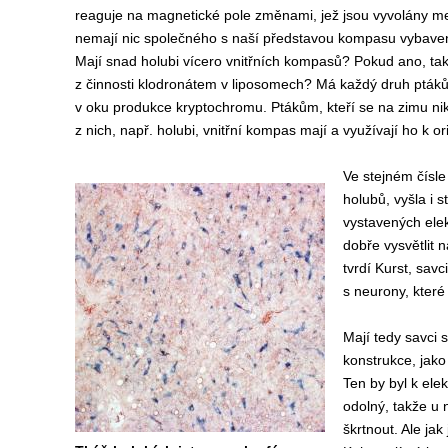
reaguje na magnetické pole změnami, jež jsou vyvolány m
nemají nic společného s naší představou kompasu vybave
Mají snad holubi vícero vnitřních kompasů? Pokud ano, ta
z činnosti klodronátem v liposomech? Má každý druh pták
v oku produkce kryptochromu. Ptákům, kteří se na zimu ni
z nich, např. holubi, vnitřní kompas mají a využívají ho k 
Ve stejném čísle
holubů, vyšla i 
vystavených elek
dobře vysvětlit 
tvrdí Kurst, sav
s neurony, které 
Mají tedy savci
konstrukce, jako
Ten by byl k el
odolný, takže u
škrtnout. Ale jak