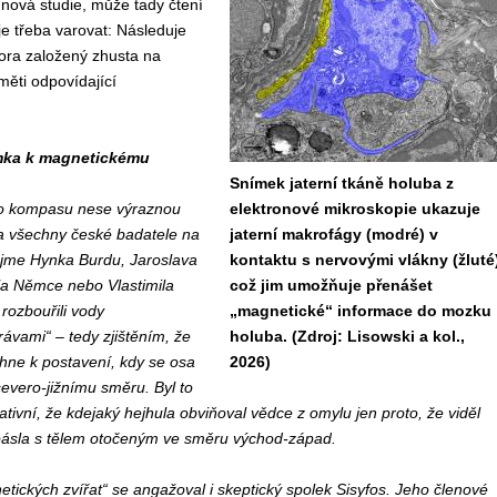
nová studie, může tady čtení
je třeba varovat: Následuje
ora založený zhusta na
ěti odpovídající
ka k magnetickému
Snímek jaterní tkáně holuba z
ho kompasu nese výraznou
elektronové mikroskopie ukazuje
a všechny české badatele na
jaterní makrofágy (modré) v
ujme Hynka Burdu, Jaroslava
kontaktu s nervovými vlákny (žluté)
a Němce nebo Vlastimila
což jim umožňuje přenášet
 rozbouřili vody
„magnetické“ informace do mozku
ávami“ – tedy zjištěním, že
holuba. (Zdroj: Lisowski a kol.,
íhne k postavení, kdy se osa
2026)
 severo-jižnímu směru. Byl to
ativní, že kdejaký hejhula obviňoval vědce z omylu jen proto, že viděl
 pásla s tělem otočeným ve směru východ-západ.
etických zvířat“ se angažoval i skeptický spolek Sisyfos. Jeho členové