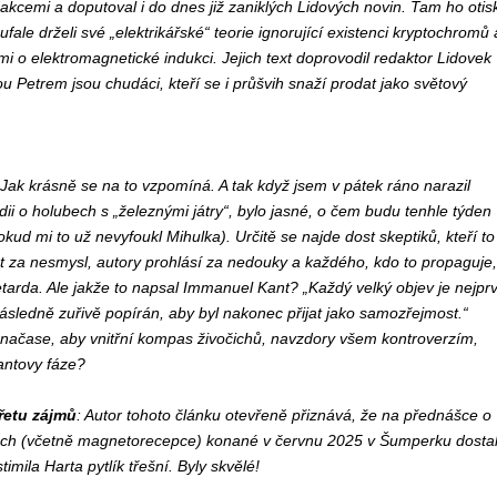
dakcemi a doputoval i do dnes již zaniklých Lidových novin. Tam ho otisk
ale drželi své „elektrikářské“ teorie ignorující existenci kryptochromů 
 o elektromagnetické indukci. Jejich text doprovodil redaktor Lidovek
 Petrem jsou chudáci, kteří se i průšvih snaží prodat jako světový
! Jak krásně se na to vzpomíná. A tak když jsem v pátek ráno narazil
dii o holubech s „železnými játry“, bylo jasné, o čem budu tenhle týden
kud mi to už nevyfoukl Mihulka). Určitě se najde dost skeptiků, kteří to
 za nesmysl, autory prohlásí za nedouky a každého, kdo to propaguje,
tarda. Ale jakže to napsal Immanuel Kant? „Každý velký objev je nejpr
ledně zuřivě popírán, aby byl nakonec přijat jako samozřejmost.“
 načase, aby vnitřní kompas živočichů, navzdory všem kontroverzím,
Kantovy fáze?
řetu zájmů
: Autor tohoto článku otevřeně přiznává, že na přednášce o
ech (včetně magnetorecepce) konané v červnu 2025 v Šumperku dosta
mila Harta pytlík třešní. Byly skvělé!