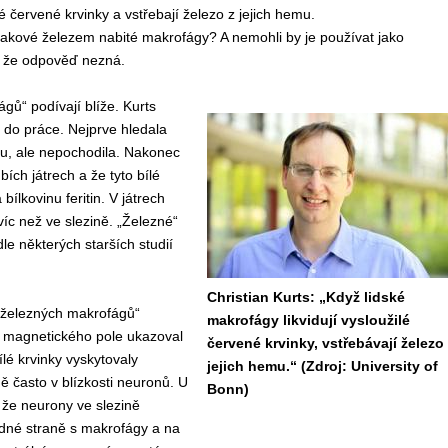
ilé červené krvinky a vstřebají železo z jejich hemu.
 takové železem nabité makrofágy? A nemohli by je používat jako
t, že odpověď nezná.
gů“ podívají blíže. Kurts
la do práce. Nejprve hledala
nou, ale nepochodila. Nakonec
bích játrech a že tyto bílé
lkovinu feritin. V játrech
íc než ve slezině. „Železné“
le některých starších studií
Christian Kurts: „Když lidské
„železných makrofágů“
makrofágy likvidují vysloužilé
e magnetického pole ukazoval
červené krvinky, vstřebávají železo 
bílé krvinky vyskytovaly
jejich hemu.“ (Zdroj: University of
ě často v blízkosti neuronů. U
Bonn)
 že neurony ve slezině
edné straně s makrofágy a na