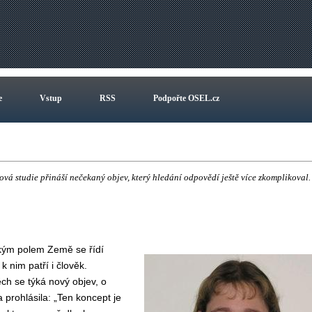
e
Vstup
RSS
Podpořte OSEL.cz
vá studie přináší nečekaný objev, který hledání odpovědí ještě více zkomplikoval.
ckým polem Země se řídí
 nim patří i člověk.
ěch se týká nový objev, o
prohlásila: „Ten koncept je