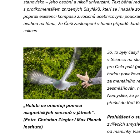
stanovisko – jeho osobní a nikoli univerzitní. Text běhal re
s protikomentářem zhrzených Sisyfáků, kteří se i nadále zouf
popírali existenci kompasu živočichů učebnicovými poučkami
úvahou na téma, že Češi zastoupení v tomto případě Jardou
sukces.
Jó, to byly časy
v Science na stu
pro Osla psát (po
budou považovat
za mentálního re
zesměšňován, nás
Nemyslíte, že je
přešel do třetí 
„Holubi se orientují pomocí
magnetických senzorů v játrech“.
Prohlášení o st
(Foto: Christian Ziegler / Max Planck
zvířecích smysl
Institute)
od maminky Vlasti