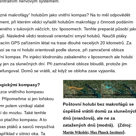
centrálním nervovým systémem.
lezné makrofágy“ holubům jako vnitřní kompas? Na to měl odpovědět
ment, při kterém vědci vyřadili holubům makrofágy z činnosti podáním
eného v tukových váčcích, tzv. liposomech. Tenhle preparát působí jak
ů. Následně vědci testovali orientační smysl holubů. Naučili ptáky
acím GPS zařízením létat na trase dlouhé necelých 20 kilometrů. Za
í se na ní holubi orientovali podle slunce, při zamračené obloze
třní kompas. Po injekci klodronátu zabaleného v liposomech ale holubi
rasy jen za slunečných dní. Při zamračené obloze bloudili, protože jim
efungoval. Domů se vrátili, až když se obloha zase vyjasnila.
ologickými kompasy?
zce vnitřního kompasu
e. Připomeňme si jen loňskou
Poštovní holubi bez makrofágů se
kým polem vznikají slabé
úspěšně vrátili domů za slunečnýc
cí do mozku. Také tenhle
dnů (oranžová), ale ne za
ho ptačího kompasu. A to
zatažených dnů (modrá). (Zdroj:
pas ptáků a savců nevyužívá
).
Martin Wikelski, Max Planck Institute
příklad v sítnici oka. Ta