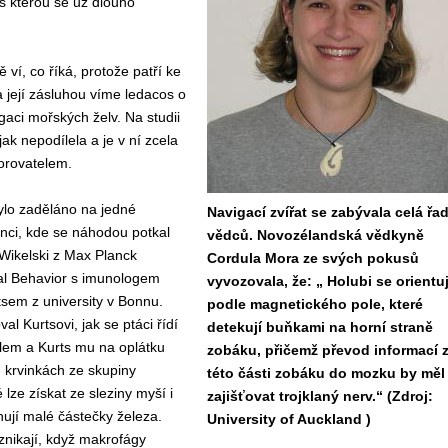
 s kterou se už dlouho
 ví, co říká, protože patří ke
 její zásluhou víme ledacos o
aci mořských želv. Na studii
ak nepodílela a je v ní zcela
orovatelem.
ylo zaděláno na jedné
Navigací zvířat se zabývala celá řa
nci, kde se náhodou potkal
vědců. Novozélandská vědkyně
 Wikelski z Max Planck
Cordula Mora ze svých pokusů
mal Behavior s imunologem
vyvozovala, že: „ Holubi se orientuj
sem z university v Bonnu.
podle magnetického pole, které
val Kurtsovi, jak se ptáci řídí
detekují buňkami na horní straně
em a Kurts mu na oplátku
zobáku, přičemž převod informací 
h krvinkách ze skupiny
této části zobáku do mozku by měl
lze získat ze sleziny myší i
zajišťovat trojklaný nerv.“ (Zdroj:
ahují malé částečky železa.
University of Auckland )
vznikají, když makrofágy