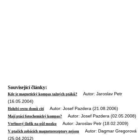
Související články:
Autor: Jaroslav Petr
Kde je magnetický kompas tažných ptáků?
(16.05.2004)
Autor: Josef Pazdera (21.08.2006)
Holubi cestu domů cítí
Autor: Josef Pazdera (02.05.2008)
Mají ptáci fotochemický kompas?
Autor: Jaroslav Petr (18.02.2009)
Vteřinový šlofík na půl mozku
Autor: Dagmar Gregorová
V ptačích zobácích magnetoreceptory nejsou
(25.04.2012)