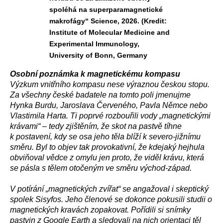
spoléhá na superparamagnetické
makrofágy“ Science, 2026. (Kredit:
Institute of Molecular Medicine and
Experimental Immunology,
University of Bonn, Germany
Osobní poznámka k magnetickému kompasu
Výzkum vnitřního kompasu nese výraznou českou stopu.
Za všechny české badatele na tomto poli jmenujme
Hynka Burdu, Jaroslava Červeného, Pavla Němce nebo
Vlastimila Harta. Ti poprvé rozbouřili vody „magnetickými
krávami“ – tedy zjištěním, že skot na pastvě tíhne
k postavení, kdy se osa jeho těla blíží k severo-jižnímu
směru. Byl to objev tak provokativní, že kdejaký hejhula
obviňoval vědce z omylu jen proto, že viděl krávu, která
se pásla s tělem otočeným ve směru východ-západ.
V potírání „magnetických zvířat“ se angažoval i skeptický
spolek Sisyfos. Jeho členové se dokonce pokusili studii o
magnetických kravách zopakovat. Pořídili si snímky
pastvin z Google Earth a sledovali na nich orientaci těl