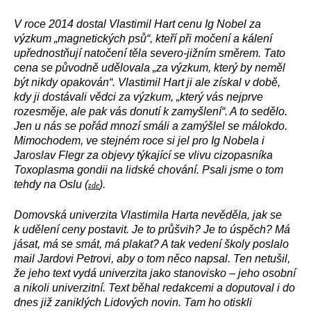
V roce 2014 dostal Vlastimil Hart cenu Ig Nobel za
výzkum „magnetických psů“, kteří při močení a kálení
upřednostňují natočení těla severo-jižním směrem. Tato
cena se původně udělovala „za výzkum, který by neměl
být nikdy opakován“. Vlastimil Hart ji ale získal v době,
kdy ji dostávali vědci za výzkum, „který vás nejprve
rozesměje, ale pak vás donutí k zamyšlení“. A to sedělo.
Jen u nás se pořád mnozí smáli a zamýšlel se málokdo.
Mimochodem, ve stejném roce si jel pro Ig Nobela i
Jaroslav Flegr za objevy týkající se vlivu cizopasníka
Toxoplasma gondii na lidské chování. Psali jsme o tom
tehdy na Oslu (
).
zde
Domovská univerzita Vlastimila Harta nevěděla, jak se
k udělení ceny postavit. Je to průšvih? Je to úspěch? Má
jásat, má se smát, má plakat? A tak vedení školy poslalo
mail Jardovi Petrovi, aby o tom něco napsal. Ten netušil,
že jeho text vydá univerzita jako stanovisko – jeho osobní
a nikoli univerzitní. Text běhal redakcemi a doputoval i do
dnes již zaniklých Lidových novin. Tam ho otiskli