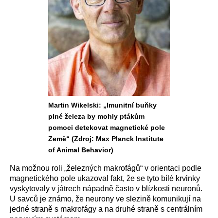
Martin Wikelski: „Imunitní buňky
plné železa by mohly ptákům
pomoci detekovat magnetické pole
Země“ (Zdroj: Max Planck Institute
of Animal Behavior)
Na možnou roli „železných makrofágů“ v orientaci podle
magnetického pole ukazoval fakt, že se tyto bílé krvinky
vyskytovaly v játrech nápadně často v blízkosti neuronů.
U savců je známo, že neurony ve slezině komunikují na
jedné straně s makrofágy a na druhé straně s centrálním