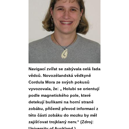
Navigací zvířat se zabývala celá řada
vědců. Novozélandská vědkyně
Cordula Mora ze svých pokusů
vyvozovala, že: „ Holubi se orientují
podle magnetického pole, které
detekují buňkami na horní straně
zobáku, přičemž převod informací z
této části zobáku do mozku by měl
zajišťovat trojklaný nerv.“ (Zdroj:
University of Auckland )