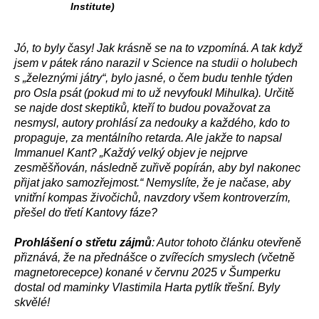
Institute)
Jó, to byly časy! Jak krásně se na to vzpomíná. A tak když
jsem v pátek ráno narazil v Science na studii o holubech
s „železnými játry“, bylo jasné, o čem budu tenhle týden
pro Osla psát (pokud mi to už nevyfoukl Mihulka). Určitě
se najde dost skeptiků, kteří to budou považovat za
nesmysl, autory prohlásí za nedouky a každého, kdo to
propaguje, za mentálního retarda. Ale jakže to napsal
Immanuel Kant? „Každý velký objev je nejprve
zesměšňován, následně zuřivě popírán, aby byl nakonec
přijat jako samozřejmost.“ Nemyslíte, že je načase, aby
vnitřní kompas živočichů, navzdory všem kontroverzím,
přešel do třetí Kantovy fáze?
Prohlášení o střetu zájmů
: Autor tohoto článku otevřeně
přiznává, že na přednášce o zvířecích smyslech (včetně
magnetorecepce) konané v červnu 2025 v Šumperku
dostal od maminky Vlastimila Harta pytlík třešní. Byly
skvělé!