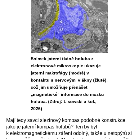
Snímek jaterní tkáně holuba z
elektronové mikroskopie ukazuje
jaterní makrofágy (modré) v
kontaktu s nervovými vlákny (žluté),
což jim umožňuje přenášet
„magnetické“ informace do mozku
holuba. (Zdroj: Lisowski a kol.,
2026)
Mají tedy savci slezinový kompas podobné konstrukce,
jako je jaterní kompas holubů? Ten by byl
k elektromagnetickému záření odolný, takže u netopýrů si