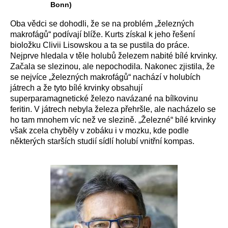
Bonn)
Oba vědci se dohodli, že se na problém „železných
makrofágů“ podívají blíže. Kurts získal k jeho řešení
bioložku Clivii Lisowskou a ta se pustila do práce.
Nejprve hledala v těle holubů železem nabité bílé krvinky.
Začala se slezinou, ale nepochodila. Nakonec zjistila, že
se nejvíce „železných makrofágů“ nachází v holubích
játrech a že tyto bílé krvinky obsahují
superparamagnetické železo navázané na bílkovinu
feritin. V játrech nebyla železa přehršle, ale nacházelo se
ho tam mnohem víc než ve slezině. „Železné“ bílé krvinky
však zcela chyběly v zobáku i v mozku, kde podle
některých starších studií sídlí holubí vnitřní kompas.