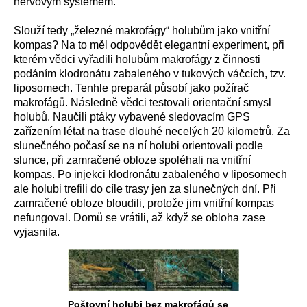
nervovým systémem.
Slouží tedy „železné makrofágy“ holubům jako vnitřní
kompas? Na to měl odpovědět elegantní experiment, při
kterém vědci vyřadili holubům makrofágy z činnosti
podáním klodronátu zabaleného v tukových váčcích, tzv.
liposomech. Tenhle preparát působí jako požírač
makrofágů. Následně vědci testovali orientační smysl
holubů. Naučili ptáky vybavené sledovacím GPS
zařízením létat na trase dlouhé necelých 20 kilometrů. Za
slunečného počasí se na ní holubi orientovali podle
slunce, při zamračené obloze spoléhali na vnitřní
kompas. Po injekci klodronátu zabaleného v liposomech
ale holubi trefili do cíle trasy jen za slunečných dní. Při
zamračené obloze bloudili, protože jim vnitřní kompas
nefungoval. Domů se vrátili, až když se obloha zase
vyjasnila.
Poštovní holubi bez makrofágů se