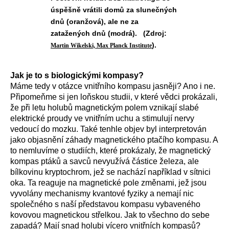
úspěšně vrátili domů za slunečných
dnů (oranžová), ale ne za
zatažených dnů (modrá). (Zdroj:
).
Martin Wikelski, Max Planck Institute
Jak je to s biologickými kompasy?
Máme tedy v otázce vnitřního kompasu jasněji? Ano i ne.
Připomeňme si jen loňskou studii, v které vědci prokázali,
že při letu holubů magnetickým polem vznikají slabé
elektrické proudy ve vnitřním uchu a stimulují nervy
vedoucí do mozku. Také tenhle objev byl interpretován
jako objasnění záhady magnetického ptačího kompasu. A
to nemluvíme o studiích, které prokázaly, že magnetický
kompas ptáků a savců nevyužívá částice železa, ale
bílkovinu kryptochrom, jež se nachází například v sítnici
oka. Ta reaguje na magnetické pole změnami, jež jsou
vyvolány mechanismy kvantové fyziky a nemají nic
společného s naší představou kompasu vybaveného
kovovou magnetickou střelkou. Jak to všechno do sebe
zapadá? Mají snad holubi vícero vnitřních kompasů?