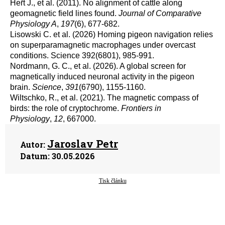
Heřt J., et al. (2011). No alignment of cattle along
geomagnetic field lines found.
Journal of Comparative
Physiology A
,
197
(6), 677-682.
Lisowski C. et al. (2026) Homing pigeon navigation relies
on superparamagnetic macrophages under overcast
conditions. Science 392(6801), 985-991.
Nordmann, G. C., et al. (2026). A global screen for
magnetically induced neuronal activity in the pigeon
brain.
Science
,
391
(6790), 1155-1160.
Wiltschko, R., et al. (2021). The magnetic compass of
birds: the role of cryptochrome.
Frontiers in
Physiology
,
12
, 667000.
Jaroslav Petr
Autor:
Datum:
30.05.2026
Tisk článku