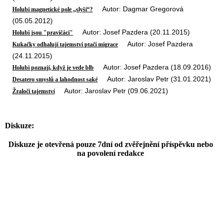
Autor: Dagmar Gregorová
Holubi magnetické pole „slyší“?
(05.05.2012)
Autor: Josef Pazdera (20.11.2015)
Holubi jsou "pravičáci"
Autor: Josef Pazdera
Kukačky odhalují tajemství ptačí migrace
(24.11.2015)
Autor: Josef Pazdera (18.09.2016)
Holubi poznají, když je vede blb
Autor: Jaroslav Petr (31.01.2021)
Desatero smyslů a lahodnost saké
Autor: Jaroslav Petr (09.06.2021)
Žraločí tajemství
Diskuze:
Diskuze je otevřená pouze 7dní od zvěřejnění příspěvku nebo
na povolení redakce