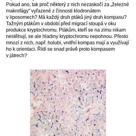
Pokud ano, tak proč některý z nich nezaskočí za „železné
makrofágy“ vyřazené z činnosti klodronátem
v liposomech? Má každý druh ptáků jiný druh kompasu?
Tažným ptákům v období před migrací stoupá v oku
produkce kryptochromu. Ptákům, kteří se na zimu nikam
nestěhují, se ale hladiny kryptochromu nepohnou. Přesto
mnozí z nich, např. holubi, vnitřní kompas mají a využívají
ho k orientaci. Řídí se snad právě proto kompasem
v játrech?