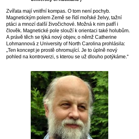
Zvířata mají vnitřní kompas. O tom není pochyb.
Magnetickým polem Země se řídí mořské želvy, tažní
ptáci a mnozí další živočichové. Možná k nim patří i
člověk. Magnetické pole slouží k orientaci také holubům.
A právě těch se týká nový objev, o němž Catherine
Lohmannová z University of North Carolina prohlásila:
„Ten koncept je prostě ohromující. Je to úplně nový
pohled na kontroverzi, s kterou se už dlouho potýkáme.“