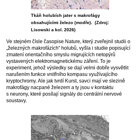
Tkáň holubích jater s makrofágy
obsahujícími železo (modře). (Zdroj:
Lisowski a kol. 2026)
Ve stejném čísle časopise Nature, který zveřejnil studii o
„železných makrofázích“ holubů, vyšla i studie popisující
zmatení orientačního smyslu migrujících netopýrů
vystavených elektromagnetickému záření. To je
experiment, jehož výsledky se dají velmi dobře vysvětlit
narušením funkce vnitřního kompasu využívajícího
kryptochromy. Ale jak tvrdí Kurst, savci mají ve slezině
makrofágy nacpané železem a ty jsou v kontaktu
s neurony, které posílají signály do centrální nervové
soustavy.