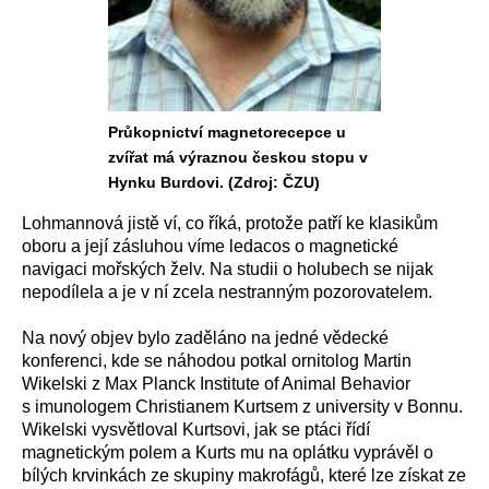
Průkopnictví magnetorecepce u
zvířat má výraznou českou stopu v
Hynku Burdovi. (Zdroj: ČZU)
Lohmannová jistě ví, co říká, protože patří ke klasikům
oboru a její zásluhou víme ledacos o magnetické
navigaci mořských želv. Na studii o holubech se nijak
nepodílela a je v ní zcela nestranným pozorovatelem.
Na nový objev bylo zaděláno na jedné vědecké
konferenci, kde se náhodou potkal ornitolog Martin
Wikelski z Max Planck Institute of Animal Behavior
s imunologem Christianem Kurtsem z university v Bonnu.
Wikelski vysvětloval Kurtsovi, jak se ptáci řídí
magnetickým polem a Kurts mu na oplátku vyprávěl o
bílých krvinkách ze skupiny makrofágů, které lze získat ze