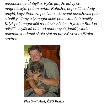
pasoucího se dobytka. Vyšlo jim, že krávy se
magnetickým polem neřídí. Bohužel, dopustili se řady
omylů, když třeba za pastvinu s kravami považovali pole
s balíky slámy a ty magnetické pole skutečně nectily.
Když pak magnetičtí rebelové v čele s Hynkem Burdou
očistili sisyfácká data od podobných „faulů“, studie
potvrdila tendenci skotu stát na pastvě severo-jižním
směrem.
Vlastimil Hart, ČZU Praha