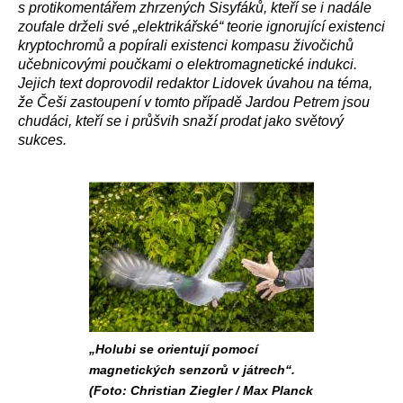
s protikomentářem zhrzených Sisyfáků, kteří se i nadále
zoufale drželi své „elektrikářské“ teorie ignorující existenci
kryptochromů a popírali existenci kompasu živočichů
učebnicovými poučkami o elektromagnetické indukci.
Jejich text doprovodil redaktor Lidovek úvahou na téma,
že Češi zastoupení v tomto případě Jardou Petrem jsou
chudáci, kteří se i průšvih snaží prodat jako světový
sukces.
„Holubi se orientují pomocí
magnetických senzorů v játrech“.
(Foto: Christian Ziegler / Max Planck