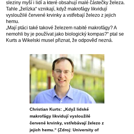
sleziny myší i lidí a které obsahují malé částečky železa.
Tahle „želízka“ vznikají, když makrofágy likvidují
vysloužilé červené krvinky a vstřebají železo z jejich
hemu.
„Mají ptáci také takové železem nabité makrofágy? A
nemohli by je používat jako biologický kompas?“ ptal se
Kurts a Wikelski musel přiznat, že odpověď nezná.
Christian Kurts: „Když lidské
makrofágy likvidují vysloužilé
červené krvinky, vstřebávají železo z
jejich hemu.“ (Zdroj: University of