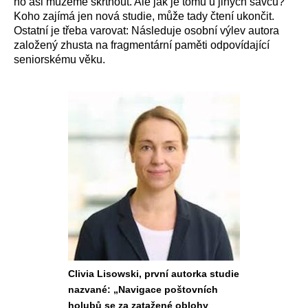
ho asi můžeme škrtnout. Ale jak je tomu u jiných savců?
Koho zajímá jen nová studie, může tady čtení ukončit.
Ostatní je třeba varovat: Následuje osobní výlev autora
založený zhusta na fragmentární paměti odpovídající
seniorskému věku.
Clivia Lisowski, první autorka studie
nazvané: „Navigace poštovních
holubů se za zatažené oblohy