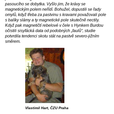
pasoucího se dobytka. Vyšlo jim, že krávy se
magnetickým polem neřídí. Bohužel, dopustili se řady
omylů, když třeba za pastvinu s kravami považovali pole
s balíky slámy a ty magnetické pole skutečně nectily.
Když pak magnetičtí rebelové v čele s Hynkem Burdou
očistili sisyfácká data od podobných „faulů“, studie
potvrdila tendenci skotu stát na pastvě severo-jižním
směrem.
Vlastimil Hart, ČZU Praha