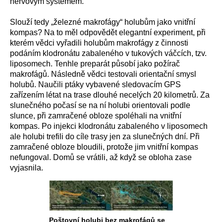
nervovým systémem.
Slouží tedy „železné makrofágy“ holubům jako vnitřní
kompas? Na to měl odpovědět elegantní experiment, při
kterém vědci vyřadili holubům makrofágy z činnosti
podáním klodronátu zabaleného v tukových váčcích, tzv.
liposomech. Tenhle preparát působí jako požírač
makrofágů. Následně vědci testovali orientační smysl
holubů. Naučili ptáky vybavené sledovacím GPS
zařízením létat na trase dlouhé necelých 20 kilometrů. Za
slunečného počasí se na ní holubi orientovali podle
slunce, při zamračené obloze spoléhali na vnitřní
kompas. Po injekci klodronátu zabaleného v liposomech
ale holubi trefili do cíle trasy jen za slunečných dní. Při
zamračené obloze bloudili, protože jim vnitřní kompas
nefungoval. Domů se vrátili, až když se obloha zase
vyjasnila.
Poštovní holubi bez makrofágů se