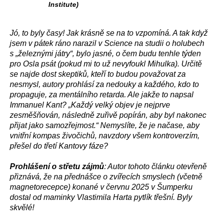
Institute)
Jó, to byly časy! Jak krásně se na to vzpomíná. A tak když
jsem v pátek ráno narazil v Science na studii o holubech
s „železnými játry“, bylo jasné, o čem budu tenhle týden
pro Osla psát (pokud mi to už nevyfoukl Mihulka). Určitě
se najde dost skeptiků, kteří to budou považovat za
nesmysl, autory prohlásí za nedouky a každého, kdo to
propaguje, za mentálního retarda. Ale jakže to napsal
Immanuel Kant? „Každý velký objev je nejprve
zesměšňován, následně zuřivě popírán, aby byl nakonec
přijat jako samozřejmost.“ Nemyslíte, že je načase, aby
vnitřní kompas živočichů, navzdory všem kontroverzím,
přešel do třetí Kantovy fáze?
Prohlášení o střetu zájmů
: Autor tohoto článku otevřeně
přiznává, že na přednášce o zvířecích smyslech (včetně
magnetorecepce) konané v červnu 2025 v Šumperku
dostal od maminky Vlastimila Harta pytlík třešní. Byly
skvělé!