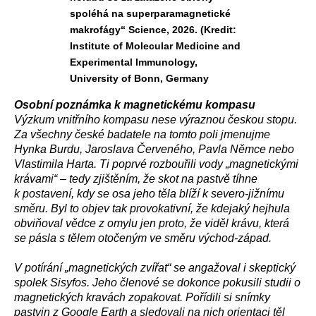
spoléhá na superparamagnetické
makrofágy“ Science, 2026. (Kredit:
Institute of Molecular Medicine and
Experimental Immunology,
University of Bonn, Germany
Osobní poznámka k magnetickému kompasu
Výzkum vnitřního kompasu nese výraznou českou stopu.
Za všechny české badatele na tomto poli jmenujme
Hynka Burdu, Jaroslava Červeného, Pavla Němce nebo
Vlastimila Harta. Ti poprvé rozbouřili vody „magnetickými
krávami“ – tedy zjištěním, že skot na pastvě tíhne
k postavení, kdy se osa jeho těla blíží k severo-jižnímu
směru. Byl to objev tak provokativní, že kdejaký hejhula
obviňoval vědce z omylu jen proto, že viděl krávu, která
se pásla s tělem otočeným ve směru východ-západ.
V potírání „magnetických zvířat“ se angažoval i skeptický
spolek Sisyfos. Jeho členové se dokonce pokusili studii o
magnetických kravách zopakovat. Pořídili si snímky
pastvin z Google Earth a sledovali na nich orientaci těl