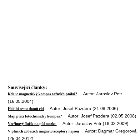
Související články:
Autor: Jaroslav Petr
Kde je magnetický kompas tažných ptáků?
(16.05.2004)
Autor: Josef Pazdera (21.08.2006)
Holubi cestu domů cítí
Autor: Josef Pazdera (02.05.2008)
Mají ptáci fotochemický kompas?
Autor: Jaroslav Petr (18.02.2009)
Vteřinový šlofík na půl mozku
Autor: Dagmar Gregorová
V ptačích zobácích magnetoreceptory nejsou
(25.04.2012)