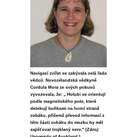
Navigací zvířat se zabývala celá řada
vědců. Novozélandská vědkyně
Cordula Mora ze svých pokusů
vyvozovala, že: „ Holubi se orientují
podle magnetického pole, které
detekují buňkami na horní straně
zobáku, přičemž převod informací z
této části zobáku do mozku by měl
zajišťovat trojklaný nerv.“ (Zdroj:
University of Auckland )