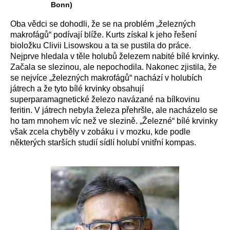
Bonn)
Oba vědci se dohodli, že se na problém „železných
makrofágů“ podívají blíže. Kurts získal k jeho řešení
bioložku Clivii Lisowskou a ta se pustila do práce.
Nejprve hledala v těle holubů železem nabité bílé krvinky.
Začala se slezinou, ale nepochodila. Nakonec zjistila, že
se nejvíce „železných makrofágů“ nachází v holubích
játrech a že tyto bílé krvinky obsahují
superparamagnetické železo navázané na bílkovinu
feritin. V játrech nebyla železa přehršle, ale nacházelo se
ho tam mnohem víc než ve slezině. „Železné“ bílé krvinky
však zcela chyběly v zobáku i v mozku, kde podle
některých starších studií sídlí holubí vnitřní kompas.