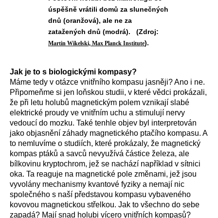
úspěšně vrátili domů za slunečných
dnů (oranžová), ale ne za
zatažených dnů (modrá). (Zdroj:
).
Martin Wikelski, Max Planck Institute
Jak je to s biologickými kompasy?
Máme tedy v otázce vnitřního kompasu jasněji? Ano i ne.
Připomeňme si jen loňskou studii, v které vědci prokázali,
že při letu holubů magnetickým polem vznikají slabé
elektrické proudy ve vnitřním uchu a stimulují nervy
vedoucí do mozku. Také tenhle objev byl interpretován
jako objasnění záhady magnetického ptačího kompasu. A
to nemluvíme o studiích, které prokázaly, že magnetický
kompas ptáků a savců nevyužívá částice železa, ale
bílkovinu kryptochrom, jež se nachází například v sítnici
oka. Ta reaguje na magnetické pole změnami, jež jsou
vyvolány mechanismy kvantové fyziky a nemají nic
společného s naší představou kompasu vybaveného
kovovou magnetickou střelkou. Jak to všechno do sebe
zapadá? Mají snad holubi vícero vnitřních kompasů?