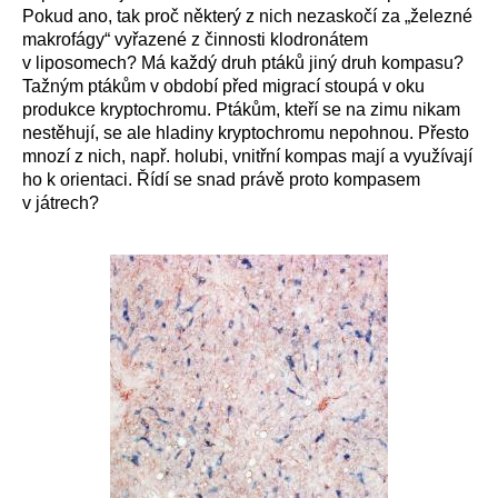
Pokud ano, tak proč některý z nich nezaskočí za „železné
makrofágy“ vyřazené z činnosti klodronátem
v liposomech? Má každý druh ptáků jiný druh kompasu?
Tažným ptákům v období před migrací stoupá v oku
produkce kryptochromu. Ptákům, kteří se na zimu nikam
nestěhují, se ale hladiny kryptochromu nepohnou. Přesto
mnozí z nich, např. holubi, vnitřní kompas mají a využívají
ho k orientaci. Řídí se snad právě proto kompasem
v játrech?