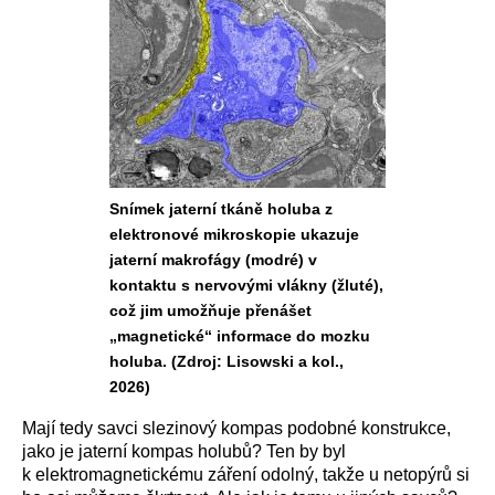
Snímek jaterní tkáně holuba z
elektronové mikroskopie ukazuje
jaterní makrofágy (modré) v
kontaktu s nervovými vlákny (žluté),
což jim umožňuje přenášet
„magnetické“ informace do mozku
holuba. (Zdroj: Lisowski a kol.,
2026)
Mají tedy savci slezinový kompas podobné konstrukce,
jako je jaterní kompas holubů? Ten by byl
k elektromagnetickému záření odolný, takže u netopýrů si