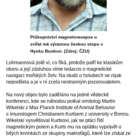
Průkopnictví magnetorecepce u
zvířat má výraznou českou stopu v
Hynku Burdovi. (Zdroj: ČZU)
Lohmannová jistě ví, co říká, protože patří ke klasikům
oboru a její zásluhou víme ledacos o magnetické
navigaci mořských želv. Na studii o holubech se nijak
nepodílela a je v ní zcela nestranným pozorovatelem.
Na nový objev bylo zaděláno na jedné vědecké
konferenci, kde se náhodou potkal ornitolog Martin
Wikelski z Max Planck Institute of Animal Behavior
s imunologem Christianem Kurtsem z university v Bonnu.
Wikelski vysvětloval Kurtsovi, jak se ptáci řídí
magnetickým polem a Kurts mu na oplátku vyprávěl o
bílých krvinkách ze skupiny makrofágů, které lze získat ze