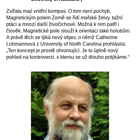
Zvířata mají vnitřní kompas. O tom není pochyb.
Magnetickým polem Země se řídí mořské želvy, tažní
ptáci a mnozí další živočichové. Možná k nim patří i
člověk. Magnetické pole slouží k orientaci také holubům.
A právě těch se týká nový objev, o němž Catherine
Lohmannová z University of North Carolina prohlásila:
„Ten koncept je prostě ohromující. Je to úplně nový
pohled na kontroverzi, s kterou se už dlouho potýkáme.“