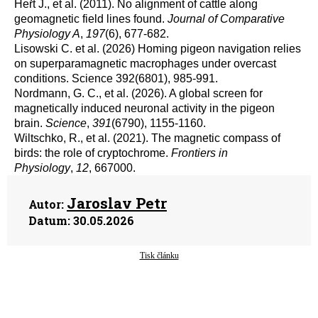
Heřt J., et al. (2011). No alignment of cattle along
geomagnetic field lines found.
Journal of Comparative
Physiology A
,
197
(6), 677-682.
Lisowski C. et al. (2026) Homing pigeon navigation relies
on superparamagnetic macrophages under overcast
conditions. Science 392(6801), 985-991.
Nordmann, G. C., et al. (2026). A global screen for
magnetically induced neuronal activity in the pigeon
brain.
Science
,
391
(6790), 1155-1160.
Wiltschko, R., et al. (2021). The magnetic compass of
birds: the role of cryptochrome.
Frontiers in
Physiology
,
12
, 667000.
Jaroslav Petr
Autor:
Datum:
30.05.2026
Tisk článku