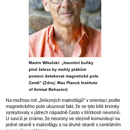
Martin Wikelski: „Imunitní buňky
plné železa by mohly ptákům
pomoci detekovat magnetické pole
Země“ (Zdroj: Max Planck Institute
of Animal Behavior)
Na možnou roli „železných makrofágů“ v orientaci podle
magnetického pole ukazoval fakt, že se tyto bílé krvinky
vyskytovaly v játrech nápadně často v blízkosti neuronů.
U savců je známo, že neurony ve slezině komunikují na
jedné straně s makrofágy a na druhé straně s centrálním