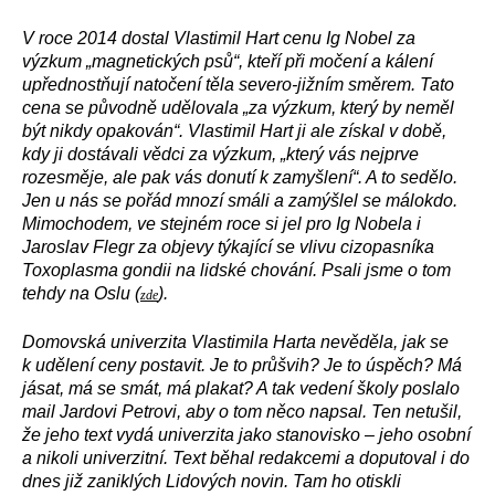
V roce 2014 dostal Vlastimil Hart cenu Ig Nobel za
výzkum „magnetických psů“, kteří při močení a kálení
upřednostňují natočení těla severo-jižním směrem. Tato
cena se původně udělovala „za výzkum, který by neměl
být nikdy opakován“. Vlastimil Hart ji ale získal v době,
kdy ji dostávali vědci za výzkum, „který vás nejprve
rozesměje, ale pak vás donutí k zamyšlení“. A to sedělo.
Jen u nás se pořád mnozí smáli a zamýšlel se málokdo.
Mimochodem, ve stejném roce si jel pro Ig Nobela i
Jaroslav Flegr za objevy týkající se vlivu cizopasníka
Toxoplasma gondii na lidské chování. Psali jsme o tom
tehdy na Oslu (
).
zde
Domovská univerzita Vlastimila Harta nevěděla, jak se
k udělení ceny postavit. Je to průšvih? Je to úspěch? Má
jásat, má se smát, má plakat? A tak vedení školy poslalo
mail Jardovi Petrovi, aby o tom něco napsal. Ten netušil,
že jeho text vydá univerzita jako stanovisko – jeho osobní
a nikoli univerzitní. Text běhal redakcemi a doputoval i do
dnes již zaniklých Lidových novin. Tam ho otiskli