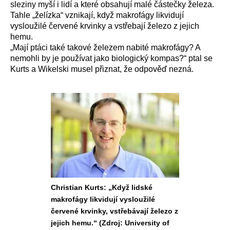
sleziny myší i lidí a které obsahují malé částečky železa.
Tahle „želízka“ vznikají, když makrofágy likvidují
vysloužilé červené krvinky a vstřebají železo z jejich
hemu.
„Mají ptáci také takové železem nabité makrofágy? A
nemohli by je používat jako biologický kompas?“ ptal se
Kurts a Wikelski musel přiznat, že odpověď nezná.
Christian Kurts: „Když lidské
makrofágy likvidují vysloužilé
červené krvinky, vstřebávají železo z
jejich hemu.“ (Zdroj: University of