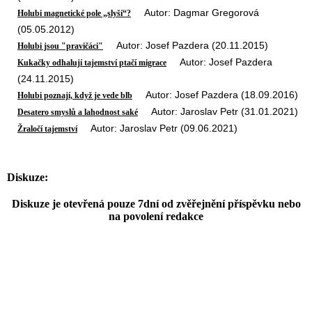
Autor: Dagmar Gregorová
Holubi magnetické pole „slyší“?
(05.05.2012)
Autor: Josef Pazdera (20.11.2015)
Holubi jsou "pravičáci"
Autor: Josef Pazdera
Kukačky odhalují tajemství ptačí migrace
(24.11.2015)
Autor: Josef Pazdera (18.09.2016)
Holubi poznají, když je vede blb
Autor: Jaroslav Petr (31.01.2021)
Desatero smyslů a lahodnost saké
Autor: Jaroslav Petr (09.06.2021)
Žraločí tajemství
Diskuze:
Diskuze je otevřená pouze 7dní od zvěřejnění příspěvku nebo
na povolení redakce