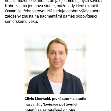
ho asi můžeme škrtnout. Ale jak je tomu u jiných savců?
Koho zajímá jen nová studie, může tady čtení ukončit.
Ostatní je třeba varovat: Následuje osobní výlev autora
založený zhusta na fragmentární paměti odpovídající
seniorskému věku.
Clivia Lisowski, první autorka studie
nazvané: „Navigace poštovních
holubů se za zatažené oblohy