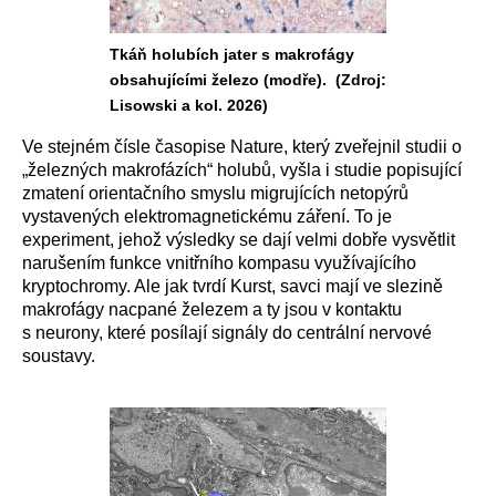
Tkáň holubích jater s makrofágy
obsahujícími železo (modře). (Zdroj:
Lisowski a kol. 2026)
Ve stejném čísle časopise Nature, který zveřejnil studii o
„železných makrofázích“ holubů, vyšla i studie popisující
zmatení orientačního smyslu migrujících netopýrů
vystavených elektromagnetickému záření. To je
experiment, jehož výsledky se dají velmi dobře vysvětlit
narušením funkce vnitřního kompasu využívajícího
kryptochromy. Ale jak tvrdí Kurst, savci mají ve slezině
makrofágy nacpané železem a ty jsou v kontaktu
s neurony, které posílají signály do centrální nervové
soustavy.