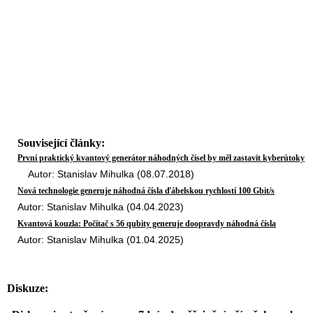
Související články:
První praktický kvantový generátor náhodných čísel by měl zastavit kyberútoky
Autor: Stanislav Mihulka (08.07.2018)
Nová technologie generuje náhodná čísla ďábelskou rychlostí 100 Gbit/s
Autor: Stanislav Mihulka (04.04.2023)
Kvantová kouzla: Počítač s 56 qubity generuje doopravdy náhodná čísla
Autor: Stanislav Mihulka (01.04.2025)
Diskuze: