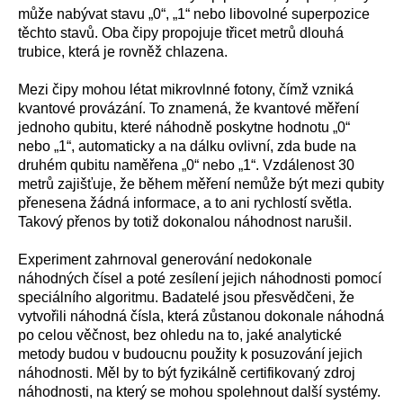
může nabývat stavu „0“, „1“ nebo libovolné superpozice
těchto stavů. Oba čipy propojuje třicet metrů dlouhá
trubice, která je rovněž chlazena.
Mezi čipy mohou létat mikrovlnné fotony, čímž vzniká
kvantové provázání. To znamená, že kvantové měření
jednoho qubitu, které náhodně poskytne hodnotu „0“
nebo „1“, automaticky a na dálku ovlivní, zda bude na
druhém qubitu naměřena „0“ nebo „1“. Vzdálenost 30
metrů zajišťuje, že během měření nemůže být mezi qubity
přenesena žádná informace, a to ani rychlostí světla.
Takový přenos by totiž dokonalou náhodnost narušil.
Experiment zahrnoval generování nedokonale
náhodných čísel a poté zesílení jejich náhodnosti pomocí
speciálního algoritmu. Badatelé jsou přesvědčeni, že
vytvořili náhodná čísla, která zůstanou dokonale náhodná
po celou věčnost, bez ohledu na to, jaké analytické
metody budou v budoucnu použity k posuzování jejich
náhodnosti. Měl by to být fyzikálně certifikovaný zdroj
náhodnosti, na který se mohou spolehnout další systémy.