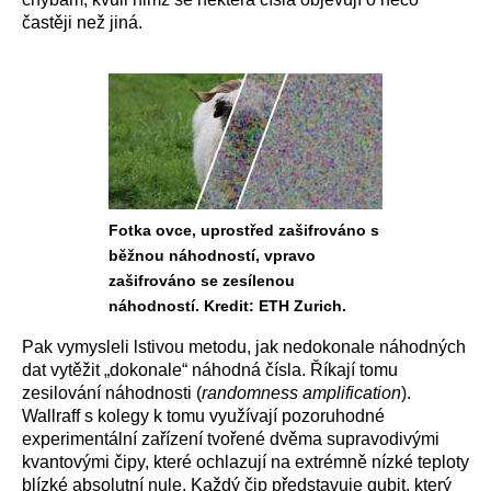
častěji než jiná.
Fotka ovce, uprostřed zašifrováno s
běžnou náhodností, vpravo
zašifrováno se zesílenou
náhodností. Kredit: ETH Zurich.
Pak vymysleli lstivou metodu, jak nedokonale náhodných
dat vytěžit „dokonale“ náhodná čísla. Říkají tomu
zesilování náhodnosti (
randomness amplification
).
Wallraff s kolegy k tomu využívají pozoruhodné
experimentální zařízení tvořené dvěma supravodivými
kvantovými čipy, které ochlazují na extrémně nízké teploty
blízké absolutní nule. Každý čip představuje qubit, který