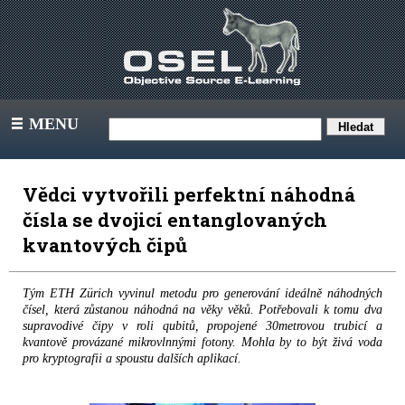
MENU
III
Vědci vytvořili perfektní náhodná
čísla se dvojicí entanglovaných
kvantových čipů
Tým ETH Zürich vyvinul metodu pro generování ideálně náhodných
čísel, která zůstanou náhodná na věky věků. Potřebovali k tomu dva
supravodivé čipy v roli qubitů, propojené 30metrovou trubicí a
kvantově provázané mikrovlnnými fotony. Mohla by to být živá voda
pro kryptografii a spoustu dalších aplikací.