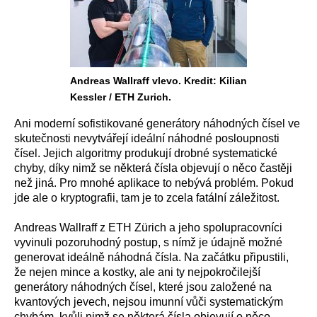
Andreas Wallraff vlevo. Kredit: Kilian
Kessler / ETH Zurich.
Ani moderní sofistikované generátory náhodných čísel ve
skutečnosti nevytvářejí ideální náhodné posloupnosti
čísel. Jejich algoritmy produkují drobné systematické
chyby, díky nimž se některá čísla objevují o něco častěji
než jiná. Pro mnohé aplikace to nebývá problém. Pokud
jde ale o kryptografii, tam je to zcela fatální záležitost.
Andreas Wallraff z ETH Zürich a jeho spolupracovníci
vyvinuli pozoruhodný postup, s nímž je údajně možné
generovat ideálně náhodná čísla. Na začátku připustili,
že nejen mince a kostky, ale ani ty nejpokročilejší
generátory náhodných čísel, které jsou založené na
kvantových jevech, nejsou imunní vůči systematickým
chybám, kvůli nimž se některá čísla objevují o něco