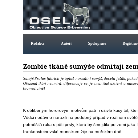
Redakce
Autoři
Spolupráce
Registrac
Zombie tkáně sumýše odmítají zemří
Sumýš Psolus fabricii je úplně normální sumýš, docela fešák, pokud 
Ořezaná tkáň neumírá, diferencuje se, je imunitně aktivní a nasáv
biomedicíně!
K oblíbeným hororovým motivům patří i oživlé kusy těl, které
Vědci nedávno narazili na podobný případ v reálném světě,
potměšilá ruka s pěti prsty, která by šmejdila po zemi jako f
frankensteinovské monstrum žije na mořském dně.