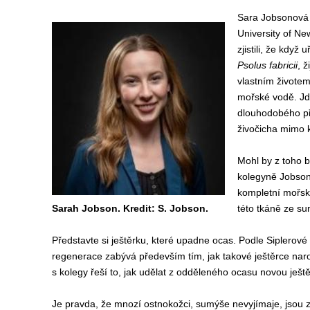
Sara Jobsonová
University of Ne
zjistili, že když
Psolus fabricii
, ž
vlastním životem
mořské vodě. Jd
dlouhodobého př
živočicha mimo k
Mohl by z toho b
kolegyně Jobson
kompletní mořsko
Sarah Jobson. Kredit: S. Jobson.
této tkáně ze s
Představte si ještěrku, které upadne ocas. Podle Siplerov
regenerace zabývá především tím, jak takové ještěrce nar
s kolegy řeší to, jak udělat z odděleného ocasu novou ještě
Je pravda, že mnozí ostnokožci, sumýše nevyjímaje, jso