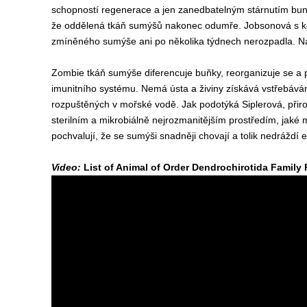
schopností regenerace a jen zanedbatelným stárnutím buně
že oddělená tkáň sumýšů nakonec odumře. Jobsonová s kole
zmíněného sumýše ani po několika týdnech nerozpadla. Na
Zombie tkáň sumýše diferencuje buňky, reorganizuje se a pr
imunitního systému. Nemá ústa a živiny získává vstřebává
rozpuštěných v mořské vodě. Jak podotýká Siplerová, přir
sterilním a mikrobiálně nejrozmanitějším prostředím, jaké m
pochvalují, že se sumýši snadněji chovají a tolik nedráždí 
Video:
List of Animal of Order Dendrochirotida Family