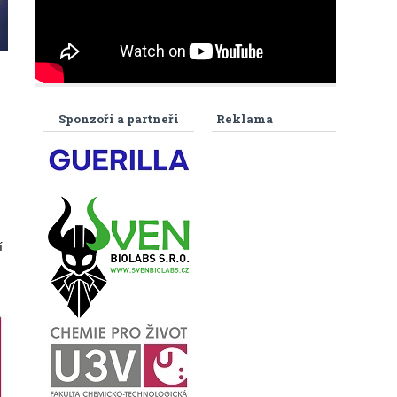
Sponzoři a partneři
Reklama
í