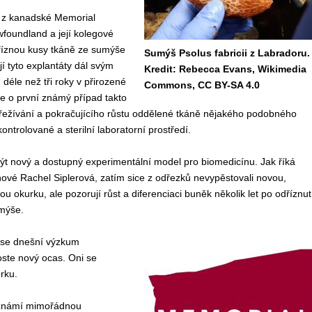
 z kanadské Memorial
wfoundland a její kolegové
 uříznou kusy tkáně ze sumýše
Sumýš Psolus fabricii z Labradoru.
ijí tyto explantáty dál svým
Kredit: Rebecca Evans, Wikimedia
 déle než tři roky v přirozené
Commons, CC BY-SA 4.0
e o první známý případ takto
ežívání a pokračujícího růstu oddělené tkáně nějakého podobného
ontrolované a sterilní laboratorní prostředí.
ýt nový a dostupný experimentální model pro biomedicínu. Jak říká
ové Rachel Siplerová, zatím sice z odřezků nevypěstovali novou,
u okurku, ale pozorují růst a diferenciaci buněk několik let po odříznut
umýše.
é se dnešní výzkum
oste nový ocas. Oni se
rku.
u známí mimořádnou