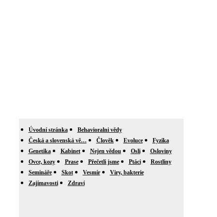
Úvodní stránka
Behavioralni vědy
Česká a slovenská vě…
Člověk
Evoluce
Fyzika
Genetika
Kabinet
Nejen vědou
Osli
Osloviny
Ovce, kozy
Prase
Přečetli jsme
Ptáci
Rostliny
Semináře
Skot
Vesmír
Viry, bakterie
Zajímavosti
Zdraví