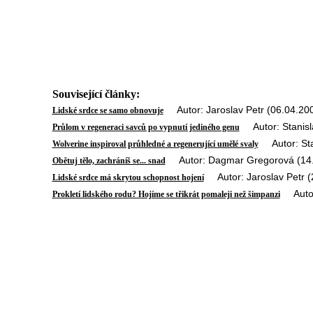
Související články:
Autor: Jaroslav Petr (06.04.20
Lidské srdce se samo obnovuje
Autor: Stanisla
Průlom v regeneraci savců po vypnutí jediného genu
Autor: Stan
Wolverine inspiroval průhledné a regenerující umělé svaly
Autor: Dagmar Gregorová (14.
Obětuj tělo, zachráníš se... snad
Autor: Jaroslav Petr (
Lidské srdce má skrytou schopnost hojení
Autor:
Prokletí lidského rodu? Hojíme se třikrát pomaleji než šimpanzi