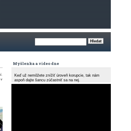
Myšlenka a video dne
i.
Keď už nemôžete znížiť úroveň korupcie, tak nám
 v
aspoň dajte šancu zúčastniť sa na nej.