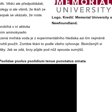
k. Vědci ale předpokládali,
gy si ale všimli, že tkáň ze
opak se ukázalo, že roste.
Logo. Kredit: Memorial University o
Newfoundland.
obíhá v ní aktivita
ním aminokyselin
ozená mořská voda je z experimentálního hlediska asi tím nejméně
ohli použít. Zombie tkáni to podle všeho vyhovuje. Bioinženýři si
etiky. Jak se zdá, brzy půjde pod nůž spousta sumýšů.
 Psolidae psolus psolidium tenue punctatus ornata