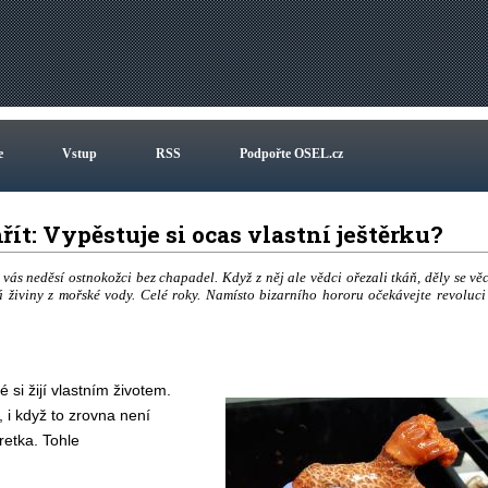
e
Vstup
RSS
Podpořte OSEL.cz
t: Vypěstuje si ocas vlastní ještěrku?
vás neděsí ostnokožci bez chapadel. Když z něj ale vědci ořezali tkáň, děly se věc
á živiny z mořské vody. Celé roky. Namísto bizarního hororu očekávejte revoluci
 si žijí vlastním životem.
 i když to zrovna není
retka. Tohle