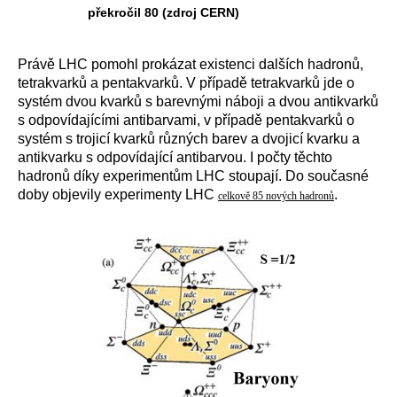
překročil 80 (zdroj CERN)
Právě LHC pomohl prokázat existenci dalších hadronů,
tetrakvarků a pentakvarků. V případě tetrakvarků jde o
systém dvou kvarků s barevnými náboji a dvou antikvarků
s odpovídajícími antibarvami, v případě pentakvarků o
systém s trojicí kvarků různých barev a dvojicí kvarku a
antikvarku s odpovídající antibarvou. I počty těchto
hadronů díky experimentům LHC stoupají. Do současné
doby objevily experimenty LHC
.
celkově 85 nových hadronů