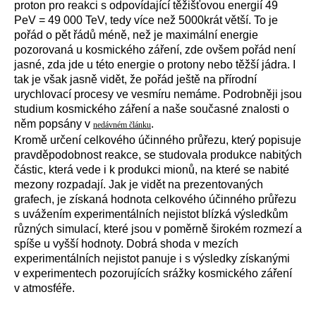
proton pro reakci s odpovídající těžišťovou energií 49
PeV = 49 000 TeV, tedy více než 5000krát větší. To je
pořád o pět řádů méně, než je maximální energie
pozorovaná u kosmického záření, zde ovšem pořád není
jasné, zda jde u této energie o protony nebo těžší jádra. I
tak je však jasně vidět, že pořád ještě na přírodní
urychlovací procesy ve vesmíru nemáme. Podrobněji jsou
studium kosmického záření a naše současné znalosti o
něm popsány v
.
nedávném článku
Kromě určení celkového účinného průřezu, který popisuje
pravděpodobnost reakce, se studovala produkce nabitých
částic, která vede i k produkci mionů, na které se nabité
mezony rozpadají. Jak je vidět na prezentovaných
grafech, je získaná hodnota celkového účinného průřezu
s uvážením experimentálních nejistot blízká výsledkům
různých simulací, které jsou v poměrně širokém rozmezí a
spíše u vyšší hodnoty. Dobrá shoda v mezích
experimentálních nejistot panuje i s výsledky získanými
v experimentech pozorujících srážky kosmického záření
v atmosféře.