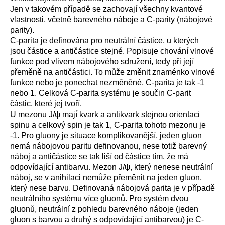
Jen v takovém případě se zachovají všechny kvantové
vlastnosti, včetně barevného náboje a C-parity (nábojové
parity).
C-parita je definována pro neutrální částice, u kterých
jsou částice a antičástice stejné. Popisuje chování vlnové
funkce pod vlivem nábojového sdružení, tedy při její
přeměně na antičástici. To může změnit znaménko vlnové
funkce nebo je ponechat nezměněné, C-parita je tak -1
nebo 1. Celková C-parita systému je součin C-parit
částic, které jej tvoří.
U mezonu J/ψ mají kvark a antikvark stejnou orientaci
spinu a celkový spin je tak 1, C-parita tohoto mezonu je
-1. Pro gluony je situace komplikovanější, jeden gluon
nemá nábojovou paritu definovanou, nese totiž barevný
náboj a antičástice se tak liší od částice tím, že má
odpovídající antibarvu. Mezon J/ψ, který nenese neutrální
náboj, se v anihilaci nemůže přeměnit na jeden gluon,
který nese barvu. Definovaná nábojová parita je v případě
neutrálního systému více gluonů. Pro systém dvou
gluonů, neutrální z pohledu barevného náboje (jeden
gluon s barvou a druhý s odpovídající antibarvou) je C-