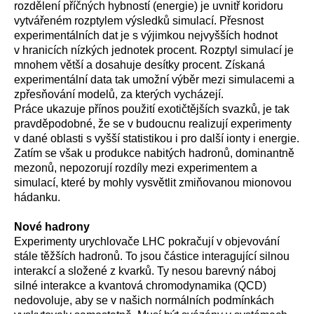
rozdělení příčných hybností (energie) je uvnitř koridoru
vytvářeném rozptylem výsledků simulací. Přesnost
experimentálních dat je s výjimkou nejvyšších hodnot
v hranicích nízkých jednotek procent. Rozptyl simulací je
mnohem větší a dosahuje desítky procent. Získaná
experimentální data tak umožní výběr mezi simulacemi a
zpřesňování modelů, za kterých vycházejí.
Práce ukazuje přínos použití exotičtějších svazků, je tak
pravděpodobné, že se v budoucnu realizují experimenty
v dané oblasti s vyšší statistikou i pro další ionty i energie.
Zatím se však u produkce nabitých hadronů, dominantně
mezonů, nepozorují rozdíly mezi experimentem a
simulací, které by mohly vysvětlit zmiňovanou mionovou
hádanku.
Nové hadrony
Experimenty urychlovače LHC pokračují v objevování
stále těžších hadronů. To jsou částice interagující silnou
interakcí a složené z kvarků. Ty nesou barevný náboj
silné interakce a kvantová chromodynamika (QCD)
nedovoluje, aby se v našich normálních podmínkách