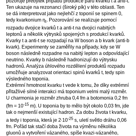
pozoruje přebytek případů produkce párů kvarků t a anti-t.
Ten ukazuje na rezonanci (široký pík) v této oblasti. Ten
se dá interpretovat jako nejlehčí z toponií se spinem 0,
tedy kvarkonium η
. Pozorování se realizuje pomocí
t
rozpadu dvojice kvarků t a anti-t na dvojici nabitých
leptonů a několik výtrysků spojených s produkcí kvarků.
Kvarky t a anti-t se rozpadají na W boson a b kvark (anti-b
kvark). Experimenty se zaměřily na případy, kdy se W
boson následně rozpadne na nabitý lepton a odpovídající
neutrino. Kvarky b následně hadronizují do výtrysku
hadronů. Analýza úhlového rozdělení produktů rozpadu
umožňuje analyzovat orientaci spinů kvarků t, tedy spin
výsledného toponia.
Extrémní hmotnost kvarku t vede k tomu, že díky extrémní
přitažlivé silné interakci má toponium velmi malý rozměr.
U charmonia je rozměr zhruba 0,4 fm a botomonia 0,2 fm
-15
(fm = 10
m). U toponia by to mělo být okolo 0,03 fm, jde
tak o nejmenší existující hadron. Za dobu života t kvarku,
-25
a tedy i toponia, která je 2∙10
s, uletí světlo dráhu 0,06
fm. Pořád tak stačí doba života na výměnu několika
gluonů a vytvoření vázaného, spíše kvazi-vázaného,