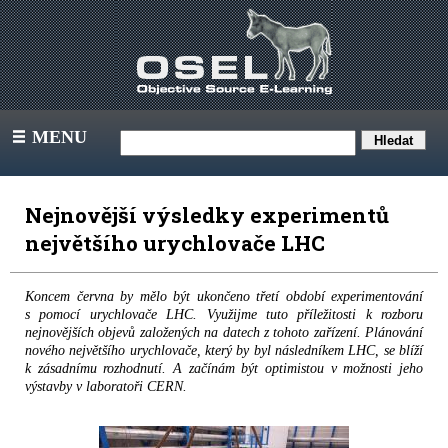
MENU
III
Nejnovější výsledky experimentů
největšího urychlovače LHC
Koncem června by mělo být ukončeno třetí období experimentování
s pomocí urychlovače LHC. Využijme tuto příležitosti k rozboru
nejnovějších objevů založených na datech z tohoto zařízení. Plánování
nového největšího urychlovače, který by byl následníkem LHC, se blíží
k zásadnímu rozhodnutí. A začínám být optimistou v možnosti jeho
výstavby v laboratoři CERN.