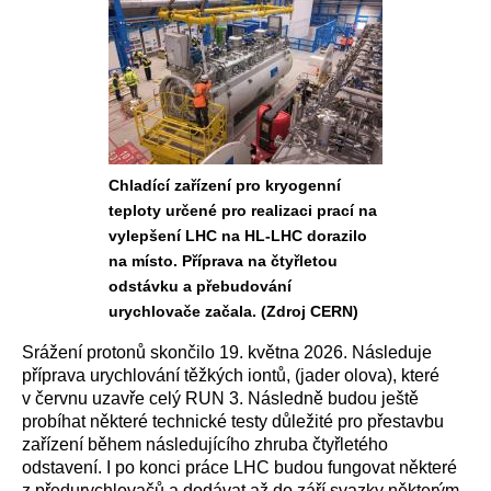
Chladící zařízení pro kryogenní
teploty určené pro realizaci prací na
vylepšení LHC na HL-LHC dorazilo
na místo. Příprava na čtyřletou
odstávku a přebudování
urychlovače začala. (Zdroj CERN)
Srážení protonů skončilo 19. května 2026. Následuje
příprava urychlování těžkých iontů, (jader olova), které
v červnu uzavře celý RUN 3. Následně budou ještě
probíhat některé technické testy důležité pro přestavbu
zařízení během následujícího zhruba čtyřletého
odstavení. I po konci práce LHC budou fungovat některé
z předurychlovačů a dodávat až do září svazky některým