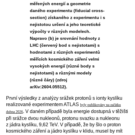
měřených energií a geometrie
daného experimentu (fiducial cross-
section) získaného z experimentu i s
nejistotou určení a jeho teoretické
výpočty v různých modelech.
Napravo (b) je srovnání hodnoty z
LHC (červený bod s nejistotami) s
hodnotami z různých experimentů
měřících kosmického záření velmi
vysokých energií (různé body s
nejistotami) a různými modely
(různé čáry) (zdroj
arXiv:2604.05512).
První výsledky z analýzy srážek protonů s ionty kyslíku
realizované experimentem ATLAS
byly publikovány na začátku
. V daném případě byla energie dostupná v těžišti
dubna 2026
při srážce dvou nukleonů, protonu svazku a nukleonu
z jádra kyslíku, 9,62 TeV. V případě, že by šlo o proton
kosmického záření a jádro kyslíku v klidu, musel by mít