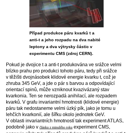
Případ produkce páru kvarků t a
anti-t a jeho rozpadu na dva nabité
leptony a dva výtrysky částic v
experimentu CMS (zdroj CERN).
Pokud je dvojice t a anti-t produkována ve srážce velmi
blízko prahu pro produkci tohoto páru, tedy při srážce
v těžišti dvojnásobek klidové energie kvarku t, což je
zhruba 345 GeV, a jde o pár s barvou a odpovídající
orientací spinů, může vzniknout kvazivázaný stav
kvarkonia. Ten se nerozpadá anihilací, ale rozpadem
kvarků. V grafu invariantní hmotnosti (klidové energie)
páru tak nedostaneme velmi úzký pík, jako je tomu u
lehčích kvarkonií, ale šířku okolo jednotek GeV.
V oblasti invariantních hmotností tak experiment ATLAS,
podobně jako v
experiment CMS,
článku z minulého roku