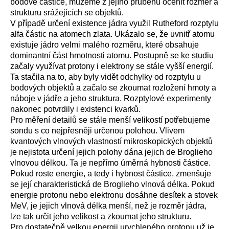
bodové částice, můžeme z jejího průběhu ocenit rozměr a
strukturu srážejících se objektů.
V případě určení existence jádra využil Rutheford rozptylu
alfa částic na atomech zlata. Ukázalo se, že uvnitř atomu
existuje jádro velmi malého rozměru, které obsahuje
dominantní část hmotnosti atomu. Postupně se ke studiu
začaly využívat protony i elektrony se stále vyšší energií.
Ta stačila na to, aby byly vidět odchylky od rozptylu u
bodových objektů a začalo se zkoumat rozložení hmoty a
náboje v jádře a jeho struktura. Rozptylové experimenty
nakonec potvrdily i existenci kvarků.
Pro měření detailů se stále menší velikostí potřebujeme
sondu s co nejpřesněji určenou polohou. Vlivem
kvantových vlnových vlastností mikroskopických objektů
je nejistota určení jejich polohy dána jejich de Broglieho
vlnovou délkou. Ta je nepřímo úměrná hybnosti částice.
Pokud roste energie, a tedy i hybnost částice, zmenšuje
se její charakteristická de Broglieho vlnová délka. Pokud
energie protonu nebo elektronu dosáhne desítek a stovek
MeV, je jejich vlnová délka menší, než je rozměr jádra,
lze tak určit jeho velikost a zkoumat jeho strukturu.
Pro dostatečně velkou energii urychleného protonu už je