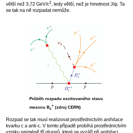
2
větší než 3,72 GeV/c
, tedy větší, než je hmotnost J/ψ. Ta
se tak na ně rozpadat nemůže.
Průběh rozpadu excitovaného stavu
+
mezonu B
(zdroj CERN)
c
Rozpad se tak musí realizovat prostřednictvím anihilace
kvarku c a anti-c. V tomto případě probíhá prostřednictvím
vzniku nejméně tří gluonů, které se vyzáří při anihilaci.