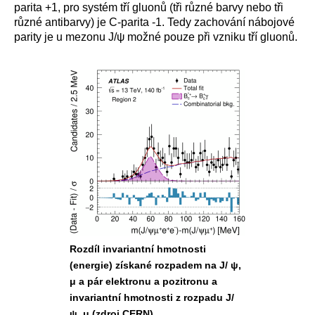
parita +1, pro systém tří gluonů (tři různé barvy nebo tři
různé antibarvy) je C-parita -1. Tedy zachování nábojové
parity je u mezonu J/ψ možné pouze při vzniku tří gluonů.
Rozdíl invariantní hmotnosti
(energie) získané rozpadem na J/ ψ,
μ a pár elektronu a pozitronu a
invariantní hmotnosti z rozpadu J/
ψ, μ (zdroj CERN)