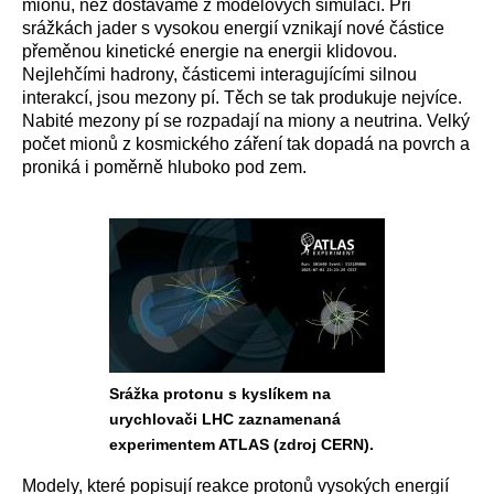
mionů, než dostáváme z modelových simulací. Při
srážkách jader s vysokou energií vznikají nové částice
přeměnou kinetické energie na energii klidovou.
Nejlehčími hadrony, částicemi interagujícími silnou
interakcí, jsou mezony pí. Těch se tak produkuje nejvíce.
Nabité mezony pí se rozpadají na miony a neutrina. Velký
počet mionů z kosmického záření tak dopadá na povrch a
proniká i poměrně hluboko pod zem.
Srážka protonu s kyslíkem na
urychlovači LHC zaznamenaná
experimentem ATLAS (zdroj CERN).
Modely, které popisují reakce protonů vysokých energií