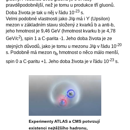
pravděpodobnější, než je tomu u produkce tří gluonů.
-23
Doba života je tak u něj v řádu 10
s.
Velmi podobné vlastnosti jako J/ψ má i
ϒ
(Upsilon)
mezon v základním stavu složený z kvarků b a anti-b,
jeho hmotnost je 9,46 GeV (hmotnost kvarku b je 4,78
2
GeV/c
), spin 1 a C-parita -1. Jeho doba života je ze
-20
stejných důvodů, jako je tomu u mezonu J/ψ v řádu 10
s. Podobně má mezon η
hmotnost o něco málo menší,
b
-23
spin 0 a C-paritu +1. Jeho doba života je v řádu 10
s.
Experimenty ATLAS a CMS potvrzují
existenci nejtěžšího hadronu,