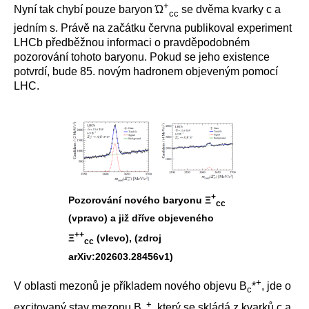
+
Nyní tak chybí pouze baryon Ώ
se dvěma kvarky c a
cc
jedním s. Právě na začátku června publikoval experiment
LHCb předběžnou informaci o pravděpodobném
pozorování tohoto baryonu. Pokud se jeho existence
potvrdí, bude 85. novým hadronem objeveným pomocí
LHC.
+
Pozorování nového baryonu Ξ
cc
(vpravo) a již dříve objeveného
++
Ξ
(vlevo), (zdroj
cc
arXiv:202603.28456v1)
+
V oblasti mezonů je příkladem nového objevu
B
*
, jde o
c
+
excitovaný stav mezonu B
, který se skládá z kvarků c a