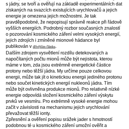
s jádry, se tvoří a ověřují na základě experimentálních dat
získaných na svazcích existujících urychlovačů a jejich
energie je omezena jejich možnostmi. Je tak
pravděpodobné, že nepopisují správně reakce při řádově
vyšších energiích. Podrobný rozbor současných znalostí
o pozorování kosmického záření velmi vysokých energií,
jejich zdrojích i zmíněné mionové hádance byl
publikován v
.
dřívějším článku
Dalším zdrojem vysvětlení rozdílu detekovaných a
napočítaných počtu mionů může být nejistota, kterou
máme v tom, zda jsou extrémně energetické částice
protony nebo těžší jádra. My určíme pouze celkovou
energii, může tak jít o kinetickou energii jediného protonu
nebo součet kinetických energií nukleonů jádra. Tím
může být ovlivněna produkce mionů. Pro relativně nízké
energie odpovídá složení kosmického záření výskytu
prvků ve vesmíru. Pro extrémně vysoké energie mohou
začít v závislosti na mechanismu jejich urychlování
převažovat těžší ionty.
Zpřesnění a ověření popisu srážek jader s hmotností
podobnou té u kosmického záření umožní ověřit a