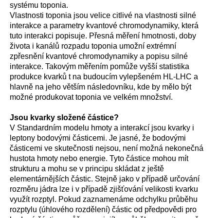
systému toponia.
Vlastnosti toponia jsou velice citlivé na vlastnosti silné
interakce a parametry kvantové chromodynamiky, která
tuto interakci popisuje. Přesná měření hmotnosti, doby
života i kanálů rozpadu toponia umožní extrémní
zpřesnění kvantové chromodynamiky a popisu silné
interakce. Takovým měřením pomůže vyšší statistika
produkce kvarků t na budoucím vylepšeném HL-LHC a
hlavně na jeho větším následovníku, kde by mělo být
možné produkovat toponia ve velkém množství.
Jsou kvarky složené částice?
V Standardním modelu hmoty a interakcí jsou kvarky i
leptony bodovými částicemi. Je jasné, že bodovými
částicemi ve skutečnosti nejsou, není možná nekonečná
hustota hmoty nebo energie. Tyto částice mohou mít
strukturu a mohu se v principu skládat z ještě
elementárnějších částic. Stejně jako v případě určování
rozměru jádra lze i v případě zjišťování velikosti kvarku
využít rozptyl. Pokud zaznamenáme odchylku průběhu
rozptylu (úhlového rozdělení) částic od předpovědi pro