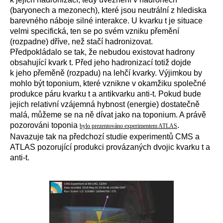
(baryonech a mezonech), které jsou neutrální z hlediska
barevného náboje silné interakce. U kvarku t je situace
velmi specifická, ten se po svém vzniku přemění
(rozpadne) dříve, než stačí hadronizovat.
Předpokládalo se tak, že nebudou existovat hadrony
obsahující kvark t. Před jeho hadronizací totiž dojde
k jeho přeměně (rozpadu) na lehčí kvarky. Výjimkou by
mohlo být toponium, které vznikne v okamžiku společné
produkce páru kvarku t a antikvarku anti-t. Pokud bude
jejich relativní vzájemná hybnost (energie) dostatečně
malá, můžeme se na ně dívat jako na toponium. A právě
pozorováni toponia
.
bylo prezentováno experimentem ATLAS
Navazuje tak na předchozí studie experimentů CMS a
ATLAS pozorující produkci provázaných dvojic kvarku t a
anti-t.