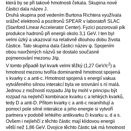
která by se při takové hmotnosti čekala. Skupina nové
částici dala název J.
Druhá skupina pod vedením Burtona Richtera využívala
srážeč elektronů a pozitronů SPEAR v laboratoři SLAC
(
Stanford Linear Accelerator Center
). Fyzici pozorovali pík
produkce hadronů při energii okolo 3,1 GeV. I ten byl
velmi úzký a ukazoval na relativně dlouhou dobu života
částice. Tato skupina dala částici název ψ. Spojením
obou navržených názvů se dostalo současné
pojmenování mezonu J/ψ.
2
V tomto případě byl kvark velmi těžký (1,27 GeV/c
) a
hmotnost mezonu tvořila dominantně hmotnost spojená
s kvarky c a anti-c. Hmotnost spojená s energií vakua
vytvářeného silnou interakcí byla ve srovnání s ní malá.
Jednou z možností rozpadu J/ψ by mohl v principu být
rozpad na nejlehčí kombinace kvarku c a lehkých kvarků,
tedy D a anti-D. Přitom kvarky c a anti-c neanihilují a
pomocí pole silné interakce a jeho energie si vytvoří
partnera v podobě lehkého antikvarku či kvarku u, d a s.
Ovšem i nejlehčí z těchto částic mají klidovou energii
větší než 1,86 GeV. Dvojice těchto částic tak má hmotnost