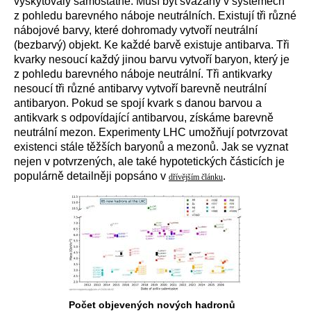
vyskytovaly samostatně. Musí být svázány v systémech
z pohledu barevného náboje neutrálních. Existují tři různé
nábojové barvy, které dohromady vytvoří neutrální
(bezbarvý) objekt. Ke každé barvě existuje antibarva. Tři
kvarky nesoucí každý jinou barvu vytvoří baryon, který je
z pohledu barevného náboje neutrální. Tři antikvarky
nesoucí tři různé antibarvy vytvoří barevně neutrální
antibaryon. Pokud se spojí kvark s danou barvou a
antikvark s odpovídající antibarvou, získáme barevně
neutrální mezon. Experimenty LHC umožňují potvrzovat
existenci stále těžších baryonů a mezonů. Jak se vyznat
nejen v potvrzených, ale také hypotetických částicích je
populárně detailněji popsáno v
.
dřívějším článku
Počet objevených nových hadronů