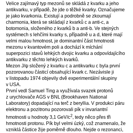
Velice zajímavý typ mezonů se skládá z kvarku a jeho
antikvarku, v případě, že jde o těžké kvarky. Označujeme
je jako kvarkonia. Existují a podrobně se zkoumají
charmonia, která se skládají z kvarků c a anti-c, a
botomonia, složeného z kvarků b a anti-b. Ve stejných
systémech s lehčími kvarky s, případně u a d, které mají
velmi malou hmotnost, je dominantní část hmotnosti
mezonu v kvantovém poli a dochází k míchání
superpozici stavů lehkých dvojic kvarku a odpovídajícího
antikvarku z těchto lehkých kvarků.
Mezon J/ψ složený z kvarku c a antikvarku c byla první
pozorovanou částicí obsahující kvark c. Nezávisle ji
v listopadu 1974 objevily dvě experimentální skupiny
v USA.
První vedl Samuel Ting a využívala svazek protonů
z urychlovače AGS v BNL (
Brookhaven National
Laboratory
) dopadající na terč z beryllia. V produkci páru
elektronu a pozitronu pozorovali pík v invariantní
2
hmotnosti u hodnoty 3,1 GeV/c
, tedy něco přes tři
hmotnosti protonu. Pík byl velmi úzký, což znamenalo, že
vzniklá částice žije poměrně dlouho. Nejde o rezonanci,