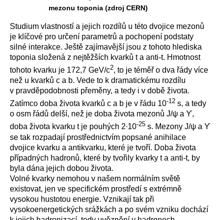
mezonu toponia (zdroj CERN)
Studium vlastností a jejich rozdílů u této dvojice mezonů
je klíčové pro určení parametrů a pochopení podstaty
silné interakce. Ještě zajímavější jsou z tohoto hlediska
toponia složená z nejtěžších kvarků t a anti-t. Hmotnost
2
tohoto kvarku je 172,7 GeV/c
, to je téměř o dva řády více
než u kvarků c a b. Vede to k dramatickému rozdílu
v pravděpodobnosti přeměny, a tedy i v době života.
-12
Zatímco doba života kvarků c a b je v řádu 10
s, a tedy
o osm řádů delší, než je doba života mezonů J/ψ a
ϒ
,
-25
doba života kvarku t je pouhých 2∙10
s. Mezony J/ψ a
ϒ
se tak rozpadají prostřednictvím popsané anihilace
dvojice kvarku a antikvarku, které je tvoří. Doba života
případných hadronů, které by tvořily kvarky t a anti-t, by
byla dána jejich dobou života.
Volné kvarky nemohou v našem normálním světě
existovat, jen ve specifickém prostředí s extrémně
vysokou hustotou energie. Vznikají tak při
vysokoenergetických srážkách a po svém vzniku dochází
k jejich hadronizací, tedy uvěznění v hadronech