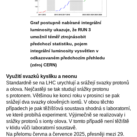
Graf postupně nabírané integrální
luminosity ukazuje, že RUN 3
umožnil téměř ztrojnásobit
předchozí statistiku, pojem
integrální luminosity vysvětlen v
odkazovaném předchozím přehledu
(zdroj CERN)
Využití svazků kyslíku a neonu
Standardně se na LHC urychlují a srážejí svazky protonů
a olova. Nejčastěji se tak studují srážky protonu
s protonem. Většinou ke konci roku v prosinci se pak
srážejí dva svazky olověných iontů. V obou těchto
případech je pak těžišťová soustava shodná s laboratorní,
ve které probíhá experiment. Výjimečně se realizovaly i
srážky protonů s ionty olova. V tomto případě není těžiště
v klidu vůči laboratorní soustavě.
Na přelomu června a července 2025, přesněji mezi 29.