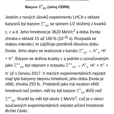
+
Baryon Ξ
(zdroj CERN)
cc
Jedním z nových úlovků experimentu LHCb v oblasti
+
baryonů byl baryon Ξ
se spinem 1/2 složený z kvarků
cc
2
c, c a d. Jeho hmotnost je 3620 MeV/c
a doba života
-15
zhruba v oblasti 15 až 160 fs (10
s). Rozpadá se
slabou interakcí, to zajišťuje poměrně dlouhou dobu
+
+
-
života. Jeho objev se realizoval v kanálu Ξ
→ Λ
+K
cc
c
+
+ π
. Baryon se dvěma kvarky c a jedním u označovaným
++
++
+
-
+
jako Ξ
byl objeven v rozpadu Ξ
→ Λ
+K
+ π
+
cc
cc
c
-
π
již v červnu 2017. V mezích experimentálních nejistot
mají tyto baryony stejnou hmotnost, jeho doba života je
větší, zhruba 250 fs.. Podobně jako má neutron větší
+
hmotnost než proton, měl by být baryon Ξ
těžší než
cc
++
2
Ξ
. Rozdíl by měl být okolo 1 MeV/c
, což je v rámci
cc
současných experimentálních nejistot určení hmotnosti
těchto částic.