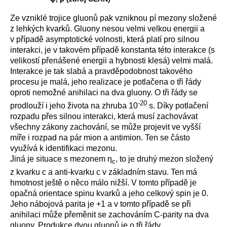
Ze vzniklé trojice gluonů pak vzniknou pí mezony složené
z lehkých kvarků. Gluony nesou velmi velkou energii a
v případě asymptotické volnosti, která platí pro silnou
interakci, je v takovém případě konstanta této interakce (s
velikostí přenášené energii a hybnosti klesá) velmi malá.
Interakce je tak slabá a pravděpodobnost takového
procesu je malá, jeho realizace je potlačena o tři řády
oproti nemožné anihilaci na dva gluony. O tři řády se
-20
prodlouží i jeho života na zhruba 10
s. Díky potlačení
rozpadu přes silnou interakci, která musí zachovávat
všechny zákony zachování, se může projevit ve vyšší
míře i rozpad na pár mion a antimion. Ten se částo
využívá k identifikaci mezonu.
Jiná je situace s mezonem η
, to je druhý mezon složený
c
z kvarku c a anti-kvarku c v základním stavu. Ten má
hmotnost ještě o něco málo nižší. V tomto případě je
opačná orientace spinu kvarků a jeho celkový spin je 0.
Jeho nábojová parita je +1 a v tomto případě se při
anihilaci může přeměnit se zachováním C-parity na dva
gluony. Produkce dvou gluonů je o tři řády