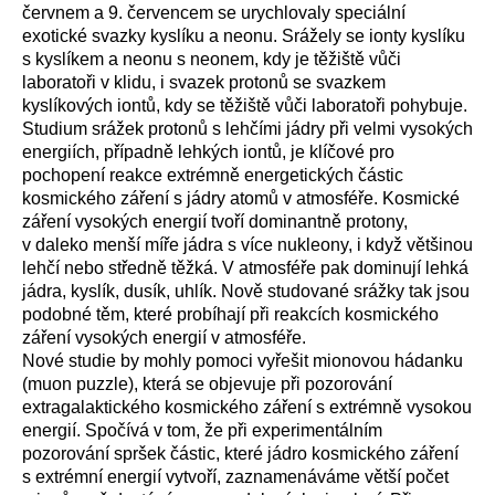
červnem a 9. červencem se urychlovaly speciální
exotické svazky kyslíku a neonu. Srážely se ionty kyslíku
s kyslíkem a neonu s neonem, kdy je těžiště vůči
laboratoři v klidu, i svazek protonů se svazkem
kyslíkových iontů, kdy se těžiště vůči laboratoři pohybuje.
Studium srážek protonů s lehčími jádry při velmi vysokých
energiích, případně lehkých iontů, je klíčové pro
pochopení reakce extrémně energetických částic
kosmického záření s jádry atomů v atmosféře. Kosmické
záření vysokých energií tvoří dominantně protony,
v daleko menší míře jádra s více nukleony, i když většinou
lehčí nebo středně těžká. V atmosféře pak dominují lehká
jádra, kyslík, dusík, uhlík. Nově studované srážky tak jsou
podobné těm, které probíhají při reakcích kosmického
záření vysokých energií v atmosféře.
Nové studie by mohly pomoci vyřešit mionovou hádanku
(
muon puzzle
), která se objevuje při pozorování
extragalaktického kosmického záření s extrémně vysokou
energií. Spočívá v tom, že při experimentálním
pozorování spršek částic, které jádro kosmického záření
s extrémní energií vytvoří, zaznamenáváme větší počet