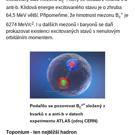
c
anti-b. Klidová energie excitovaného stavu je o zhruba
+
64,5 MeV větší. Připomeňme, že hmotnost mezonu B
je
c
2
6274 MeV/c
. I u dalších mezonů i baryonů se daří
prokazovat existenci excitovaných stavů s nenulovým
orbitálním momentem.
+
Podařilo se pozorovat B
*
složený z
c
kvarků c a anti-b v datech
experimentu ATLAS (zdroj CERN)
Toponium - ten nejtěžší hadron