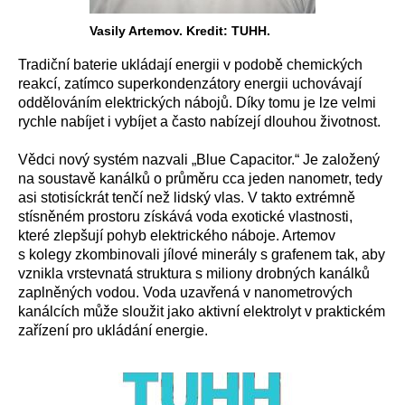
Vasily Artemov. Kredit: TUHH.
Tradiční baterie ukládají energii v podobě chemických
reakcí, zatímco superkondenzátory energii uchovávají
oddělováním elektrických nábojů. Díky tomu je lze velmi
rychle nabíjet i vybíjet a často nabízejí dlouhou životnost.
Vědci nový systém nazvali „Blue Capacitor.“ Je založený
na soustavě kanálků o průměru cca jeden nanometr, tedy
asi stotisíckrát tenčí než lidský vlas. V takto extrémně
stísněném prostoru získává voda exotické vlastnosti,
které zlepšují pohyb elektrického náboje. Artemov
s kolegy zkombinovali jílové minerály s grafenem tak, aby
vznikla vrstevnatá struktura s miliony drobných kanálků
zaplněných vodou. Voda uzavřená v nanometrových
kanálcích může sloužit jako aktivní elektrolyt v praktickém
zařízení pro ukládání energie.