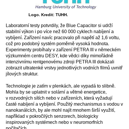
Logo. Kredit: TUHH.
Laboratorní testy potvrdily, že Blue Capacitor si udrží
stabilní výkon i po více než 60 000 cyklech nabíjení a
vybíjení. Zařízení navíc pracovalo při napětí až 1,6 voltu,
což pro podobný systém poměrně vysoká hodnota.
Experimenty probíhaly v zařízení PETRA III v německém
výzkumném centru DESY, kde vědci díky mimořádně
intenzivnímu rentgenovému zdroji PETRA III dokázali
zobrazit ultratenké vrstvy jednotlivých vodních filmů uvnitř
jílových struktur.
Technologie je zatím v plenkách, ale vypadá to slibně.
Mohla by se uplatnit v solární a větrné energetice,
v rozvodných sítích nebo v zařízeních, která vyžadují
časté nabíjení a vybíjení. Použitý mechanismus s vodou v
nanokanálcích, by ale mohl najít mnohem širší využití,
například v pokročilých senzorech, biologicky
inspirovaných systémech nebo v neuromorfních
počítačích.