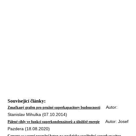
Související články:
Autor:
Zmačkaný grafen pro pružné superkapacitory budoucnosti
Stanislav Mihulka (07.10.2014)
Autor: Josef
Pálené cihly ve funkci superkondenzátorů a úložiště energie
Pazdera (18.08.2020)
Cement se sazemi promění beton na prakticky využitelný superkapacitor