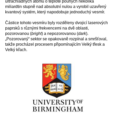
ultrachladných atomů o teplotě pouhých několika
miliardtin stupně nad absolutní nulou a vyrobil uzavřený
kvantový systém, který napodobuje jednoduchý vesmír.
Částice tohoto vesmíru byly rozděleny dvojicí laserových
paprsků s různými frekvencemi na dvě oblasti,
pozorovanou (
bright
) a nepozorovanou (
dark
).
„Pozorovaný“ sektor se opakovaně rozpínal a smršťoval,
takže procházel procesem připomínajícím Velký třesk a
Velký křach.