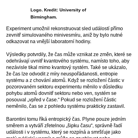
Logo. Kredit: University of
Birmingham.
Experiment umožnil rekonstruovat sled událostí přímo
zevnitř simulovaného minivesmíru, aniž by bylo nutné
odkazovat na vnější laboratorní hodiny.
Výsledky potvrdily, že čas může vznikat ze změn, které se
odehrávají uvnitř kvantového systému, namísto toho, aby
nezávisle tikal mimo kvantový systém. Také se ukázalo,
že čas lze odvodit z míry neuspořádanosti, entropie
systému a z chování atomů. Když se rozložení částic v
pozorovaném sektoru experimentu měnilo v důsledku
pohybu atomů dovnitř sektoru nebo ven, systém se
posouval „vpřed v čase.“ Pokud se rozložení částic
neměnilo, čas se z pohledu systému prakticky zastavil.
Barontini tomu říká entropický čas. Plyne pouze jedním
směrem a vytváří zřetelnou „šipku času“, správně řadí
události i v systému, který se rozpíná a smršťuje jako