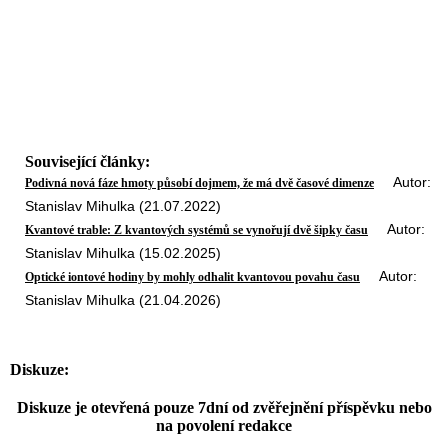
Související články:
Autor:
Podivná nová fáze hmoty působí dojmem, že má dvě časové dimenze
Stanislav Mihulka (21.07.2022)
Autor:
Kvantové trable: Z kvantových systémů se vynořují dvě šipky času
Stanislav Mihulka (15.02.2025)
Autor:
Optické iontové hodiny by mohly odhalit kvantovou povahu času
Stanislav Mihulka (21.04.2026)
Diskuze:
Diskuze je otevřená pouze 7dní od zvěřejnění příspěvku nebo
na povolení redakce