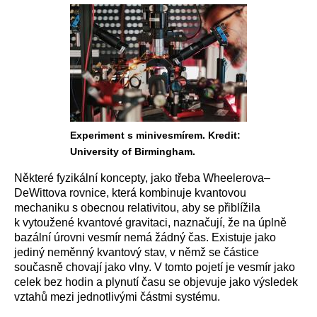
Experiment s minivesmírem. Kredit:
University of Birmingham.
Některé fyzikální koncepty, jako třeba Wheelerova–
DeWittova rovnice, která kombinuje kvantovou
mechaniku s obecnou relativitou, aby se přiblížila
k vytoužené kvantové gravitaci, naznačují, že na úplně
bazální úrovni vesmír nemá žádný čas. Existuje jako
jediný neměnný kvantový stav, v němž se částice
současně chovají jako vlny. V tomto pojetí je vesmír jako
celek bez hodin a plynutí času se objevuje jako výsledek
vztahů mezi jednotlivými částmi systému.