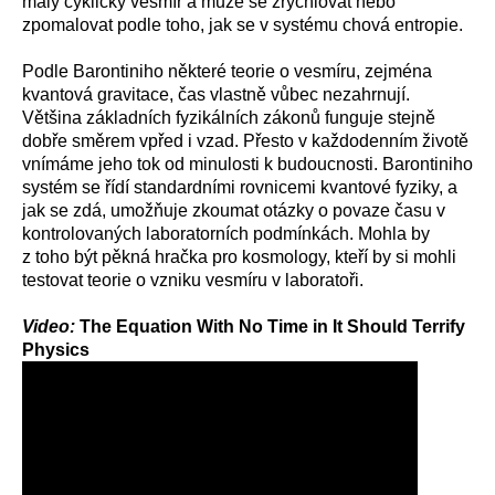
malý cyklický vesmír a může se zrychlovat nebo
zpomalovat podle toho, jak se v systému chová entropie.
Podle Barontiniho některé teorie o vesmíru, zejména
kvantová gravitace, čas vlastně vůbec nezahrnují.
Většina základních fyzikálních zákonů funguje stejně
dobře směrem vpřed i vzad. Přesto v každodenním životě
vnímáme jeho tok od minulosti k budoucnosti. Barontiniho
systém se řídí standardními rovnicemi kvantové fyziky, a
jak se zdá, umožňuje zkoumat otázky o povaze času v
kontrolovaných laboratorních podmínkách. Mohla by
z toho být pěkná hračka pro kosmology, kteří by si mohli
testovat teorie o vzniku vesmíru v laboratoři.
Video:
The Equation With No Time in It Should Terrify
Physics