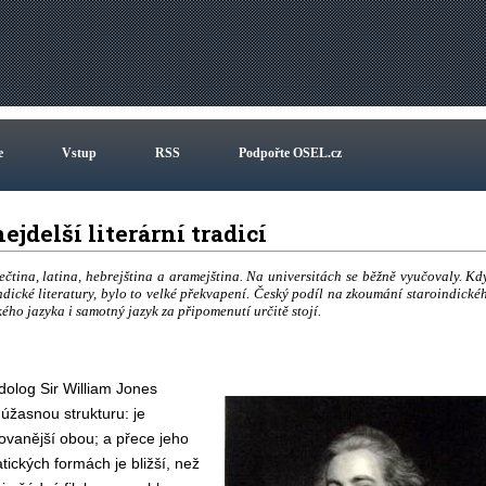
e
Vstup
RSS
Podpořte OSEL.cz
ejdelší literární tradicí
čtina, latina, hebrejština a aramejština. Na universitách se běžně vyučovaly. Kd
indické literatury, bylo to velké překvapení. Český podíl na zkoumání staroindické
ého jazyka i samotný jazyk za připomenutí určitě stojí.
dolog Sir William Jones
 úžasnou strukturu: je
ivovanější obou
;
a přece jeho
ických formách je bližší, než