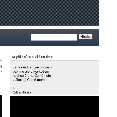
Myšlenka a video dne
yž
Jana randí s Krakonošem
ho
pak mu ale dává košem
nechce žít na Černé hoře
zlákalo ji Černé moře
K.....
Celá myšlenka