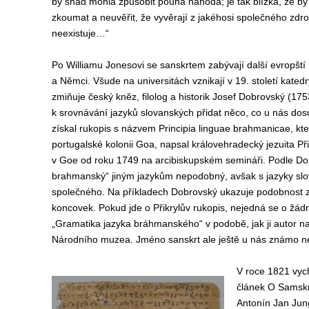
by snad mohla způsobit pouhá náhoda
;
je tak blízká, že by
zkoumat a neuvěřit, že vyvěrají z jakéhosi společného zdroje
neexistuje…“
Po Williamu Jonesovi se sanskrtem zabývají další evropští 
a Němci. Všude na universitách vznikají v 19. století kated
zmiňuje český kněz, filolog a historik Josef Dobrovský (1
k srovnávání jazyků slovanských přidat něco, co u nás do
získal rukopis s názvem Principia linguae brahmanicae, kter
portugalské kolonii Goa, napsal královehradecký jezuita Při
v Goe od roku 1749 na arcibiskupském semináři. Podle Do
brahmanský“ jiným jazykům nepodobný, avšak s jazyky s
společného. Na příkladech Dobrovský ukazuje podobnost z
koncovek. Pokud jde o Přikrylův rukopis, nejedná se o žádn
„Gramatika jazyka bráhmanského“ v podobě, jak ji autor na
Národního muzea. Jméno sanskrt ale ještě u nás známo n
V roce 1821 vych
článek O Samskri
Antonín Jan Jun