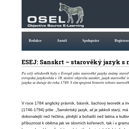
Redakce
Autoři
Spolupráce
Registrac
ESEJ: Sanskrt – starověký jazyk s n
Po celý středověk byly v Evropě jako starověké jazyky známy staroře
evropská jazykověda v 18. století objevila sanskrt, jazyk starověké 
jazyka se datuje do roku 1749. S tím spojená historie tohoto starověk
V roce 1784 anglický právník, básník, šachový teoretik a in
(1746-1794) píše: „Sanskrtský jazyk, ať je jakkoli starý, má
dokonalejší než řečtina, plnější a bohatší než latina a kult
příbuznost k oběma jak ve slovních kořenech, tak i v gramat