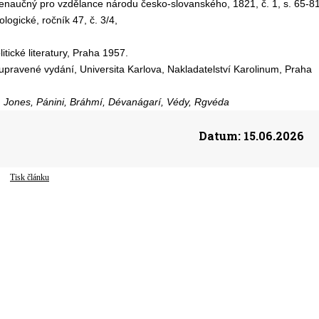
všenaučný pro vzdělance národu česko-slovanského, 1821, č. 1, s. 65-81
ilologické, ročník 47, č. 3/4,
litické literatury, Praha 1957.
í upravené vydání, Universita Karlova, Nakladatelství Karolinum, Praha
m Jones, Pánini, Bráhmí, Dévanágarí, Védy, Rgvéda
Datum:
15.06.2026
Tisk článku