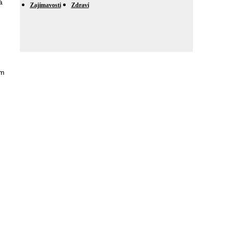
á
Zajímavosti
Zdraví
em