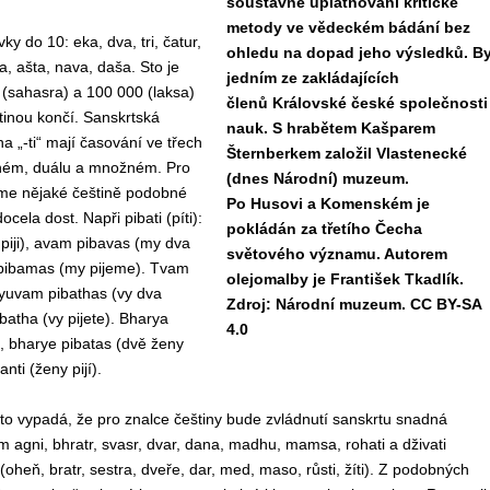
soustavné uplatňování kritické
metody ve vědeckém bádání bez
ky do 10: eka, dva, tri, čatur,
ohledu na dopad jeho výsledků. By
a, ašta, nava, daša. Sto je
jedním ze zakládajících
y (sahasra) a 100 000 (laksa)
členů Královské české společnosti
tinou končí. Sanskrtská
nauk. S hrabětem Kašparem
a „-ti“ mají časování ve třech
Šternberkem založil Vlastenecké
tném, duálu a množném. Pro
(dnes Národní) muzeum.
eme nějaké češtině podobné
Po Husovi a Komenském je
ocela dost. Napři pibati (píti):
pokládán za třetího Čecha
piji), avam pibavas (my dva
světového významu. Autorem
pibamas (my pijeme). Tvam
olejomalby je František Tkadlík.
, yuvam pibathas (vy dva
Zdroj: Národní muzeum. CC BY-SA
batha (vy pijete). Bharya
4.0
), bharye pibatas (dvě ženy
anti (ženy pijí).
to vypadá, že pro znalce češtiny bude zvládnutí sanskrtu snadná
ům agni, bhratr, svasr, dvar, dana, madhu, mamsa, rohati a dživati
oheň, bratr, sestra, dveře, dar, med, maso, růsti, žíti). Z podobných