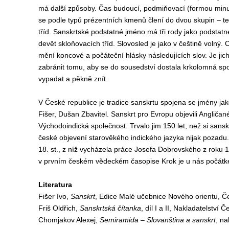
má další způsoby. Čas budoucí, podmiňovací (formou minul
se podle typů prézentních kmenů člení do dvou skupin – t
tříd. Sanskrtské podstatné jméno má tři rody jako podstatné
devět skloňovacích tříd. Slovosled je jako v češtině volný. 
mění koncové a počáteční hlásky následujících slov. Je jich
zabránit tomu, aby se do sousedství dostala krkolomná spoj
vypadat a pěkně znít.
V České republice je tradice sanskrtu spojena se jmény jak
Fišer, Dušan Zbavitel. Sanskrt pro Evropu objevili Angličané
Východoindická společnost. Trvalo jim 150 let, než si sanskrt
české objevení starověkého indického jazyka nijak pozadu
18. st., z níž vycházela práce Josefa Dobrovského z rok
v prvním českém vědeckém časopise Krok je u nás počátkem
Literatura
Fišer Ivo,
Sanskrt
, Edice Malé učebnice Nového orientu, 
Friš Oldřich,
Sanskrtská čítanka
, díl I a II, Nakladatelstv
Chomjakov Alexej,
Semiramida – Slovanština a sanskrt
, na