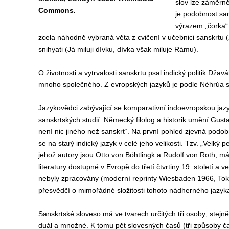
slov lze záměrně 
Commons.
je podobnost sa
výrazem „čorka“
zcela náhodně vybraná věta z cvičení v učebnici sanskrt
snihyati (Já miluji dívku, dívka však miluje Rámu).
O životnosti a vytrvalosti sanskrtu psal indický politik Dž
mnoho společného. Z evropských jazyků je podle Néhrúa sans
Jazykovědci zabývající se komparativní indoevropskou jaz
sanskrtských studií. Německý filolog a historik umění Gust
není nic jiného než sanskrt“. Na první pohled zjevná podobn
se na starý indický jazyk v celé jeho velikosti. Tzv. „Velk
jehož autory jsou Otto von Böhtlingk a Rudolf von Roth, má
literatury dostupné v Evropě do třetí čtvrtiny 19. století a
nebyly zpracovány (moderní reprinty Wiesbaden 1966, Tokio 
přesvědčí o mimořádné složitosti tohoto nádherného jazyk
Sanskrtské sloveso má ve tvarech určitých tři osoby
;
stejně
duál a množné. K tomu pět slovesných časů (tři způsoby čas