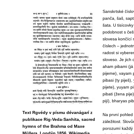
Sanskrtské číslov
panča, šaš, sapt
šata. U tisícovk
podobnost s češ
slovesa končící n
číslech – jedno
radost si vyber
sloveso. Je jich d
aham pibami (já 
pijeme), vayam 
pibasi (ty piješ)
pijete), yuyam pi
pibati (žena pije
pijí), bharyas pib
Text Rgvédy v písmu dévanágarí z
Na první pohled 
publikace Rig-Veda-Sanhita, sacred
záležitost. Slov
hymns of the Brahma od Maxe
porozumí každý (
Müllera, Londýn 1856. Wikimedia