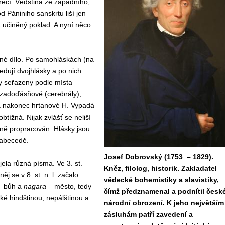
řečí. Védština ze západního,
d Pániniho sanskrtu liší jen
t učiněný poklad. A nyní něco
.
né dílo. Po samohláskách (na
edují dvojhlásky a po nich
y seřazeny podle místa
, zadoďásňové (cerebrály),
y a nakonec hrtanové H. Vypadá
tížná. Nijak zvlášť se neliší
tně propracován. Hlásky jsou
 abecedě.
Josef Dobrovský (1753 – 1829).
jela různá písma. Ve 3. st.
Kněz, filolog, historik. Zakladatel
j se v 8. st. n. l. začalo
vědecké bohemistiky a slavistiky,
– bůh a
nagara
– město, tedy
čímž předznamenal a podnítil česk
é hindštinou, nepálštinou a
národní obrození. K jeho největším
zásluhám patří zavedení a