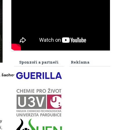
Sponzoři a partneři
Reklama
a šachový historik
vy
í,