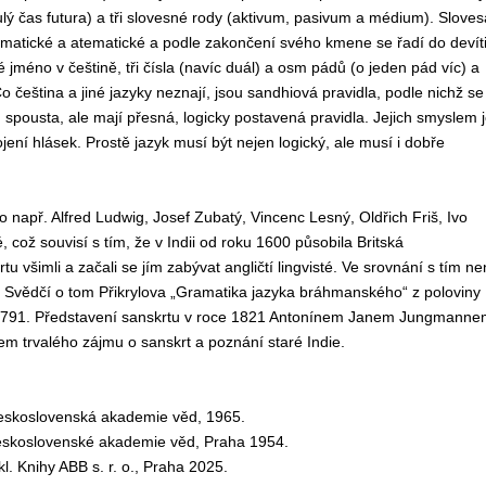
ý čas futura) a tři slovesné rody (aktivum, pasivum a médium). Sloves
ematické a atematické a podle zakončení svého kmene se řadí do devít
 jméno v češtině, tři čísla (navíc duál) a osm pádů (o jeden pád víc) a
Co čeština a jiné jazyky neznají, jsou sandhiová pravidla, podle nichž se
 spousta, ale mají přesná, logicky postavená pravidla. Jejich smyslem 
ení hlásek. Prostě jazyk musí být nejen logický, ale musí i dobře
o např. Alfred Ludwig, Josef Zubatý, Vincenc Lesný, Oldřich Friš, Ivo
, což souvisí s tím, že v Indii od roku 1600 působila Britská
u všimli a začali se jím zabývat angličtí lingvisté. Ve srovnání s tím ne
. Svědčí o tom Přikrylova „Gramatika jazyka bráhmanského“ z poloviny
u 1791. Představení sanskrtu v roce 1821 Antonínem Janem Jungmanne
 trvalého zájmu o sanskrt a poznání staré Indie.
Československá akademie věd, 1965.
í Československé akademie věd, Praha 1954.
kl. Knihy ABB s. r. o., Praha 2025.