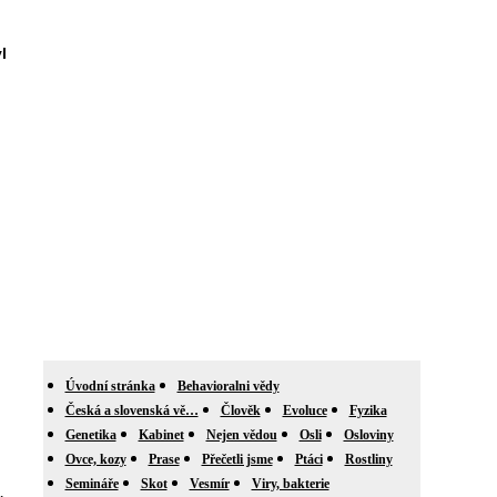
l
Úvodní stránka
Behavioralni vědy
Česká a slovenská vě…
Člověk
Evoluce
Fyzika
Genetika
Kabinet
Nejen vědou
Osli
Osloviny
Ovce, kozy
Prase
Přečetli jsme
Ptáci
Rostliny
Semináře
Skot
Vesmír
Viry, bakterie