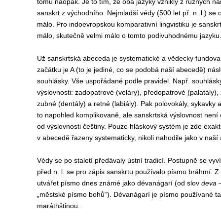
tomu naopak. Je to tím, že oba jazyky vznikly z různých ná
sanskrt z východního. Nejmladší védy (500 let př. n. l.) se o
málo. Pro indoevropskou komparativní lingvistiku je sanskr
málo, skutečně velmi málo o tomto podivuhodnému jazyku
Už sanskrtská abeceda je systematické a vědecky fundova
začátku je A (to je jediné, co se podobá naší abecedě) násl
souhlásky. Vše uspořádané podle pravidel. Např. souhlásk
výslovnosti: zadopatrové (veláry), předopatrové (palatály)
zubné (dentály) a retné (labiály). Pak polovokály, sykavk
to napohled komplikovaně, ale sanskrtská výslovnost není ob
od výslovnosti češtiny. Pouze hláskový systém je zde exak
v abecedě řazeny systematicky, nikoli nahodile jako v naší
Védy se po staletí předávaly ústní tradicí. Postupně se vyví
před n. l. se pro zápis sanskrtu používalo písmo bráhmí. Z ně
utvářet písmo dnes známé jako dévanágarí (od slov
deva
„městské písmo bohů“). Dévanágarí je písmo používané tak
maráthštinou.