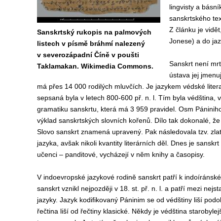
lingvisty a básn
sanskrtského te
Z článku je vidět
Sanskrtský rukopis na palmových
Jonese) a do jaz
listech v písmě bráhmí nalezený
v severozápadní Číně v poušti
Sanskrt není mr
Taklamakan. Wikimedia Commons.
ústava jej jmenuj
má přes 14 000 rodilých mluvčích. Je jazykem védské literatu
sepsaná byla v letech 800-600 př. n. l. Tím byla védština, v
gramatiku sanskrtu, která má 3 959 pravidel. Osm Pániniho
výklad sanskrtských slovních kořenů. Dílo tak dokonalé, že
Slovo sanskrt znamená upravený. Pak následovala tzv. zlat
jazyka, avšak nikoli kvantity literárních děl. Dnes je sansk
učenci – panditové, vycházejí v něm knihy a časopisy.
V indoevropské jazykové rodině sanskrt patří k indoíránsk
sanskrt vznikl nejpozději v 18. st. př. n. l. a patří mezi ne
jazyky. Jazyk kodifikovaný Páninim se od védštiny liší po
řečtina liší od řečtiny klasické. Někdy je védština starobylej