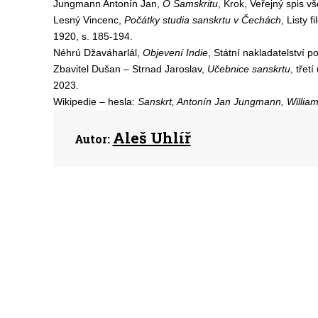
Jungmann Antonín Jan,
O Samskritu
, Krok, Veřejný spis 
Lesný Vincenc,
Počátky studia sanskrtu v Čechách
, Listy f
1920, s. 185-194.
Néhrú Džaváharlál,
Objevení Indie
, Státní nakladatelství po
Zbavitel Dušan – Strnad Jaroslav,
Učebnice sanskrtu
, třet
2023.
Wikipedie –
h
esla:
Sanskrt, Antonín Jan Jungmann, Willia
Aleš Uhlíř
Autor: