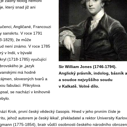
 je žádný filolog nemohl
, který snad již ani
učenci, Angličané, Francouzi
ry sanskrtu. V roce 1791
753-1829), že může
sud není známo. V roce 1785
ý v Indii, v bývalé
kryl (1718-1785) vyučující
brovského je „jazyk
Sir William Jones (1746-1794).
lovanskými má hodně
Anglický právník, indolog, básník 
ájmen, slovesných tvarů a
a soudce nejvyššího soudu
ou fabulaci. Přikrylova
v Kalkatě. Volné dílo.
psal, se nachází v knihovně
ebylo.
ází Krok, první český vědecký časopis. Hned v jeho prvním čísle je
tu, jehož autorem je český lékař, překladatel a rektor University Karlo
gmann (1775-1854), bratr vůdčí osobnosti českého národního obrozen