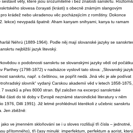
sestavit věty, které jsou srozumitelné i bez znalosti sanskrtu. Roztomil
nskrtského slovesa čorayati (krásti) s obecně známým slangovým
 pro krádež nebo ukradenou věc pocházejícím z romštiny. Dokonce
u (2. lekce) nevypadá špatně: Aham kanyam snihyami, kanya tu ramam
aváharlál Néhrú (1889-1964). Podle něj mají slovanské jazyky se sanskrt
krtu nejbližší jazyk litevský.
ykovědou o podobnosti sanskrtu se slovanskými jazyky vědí od počátku
av Parthey (1798-1872) v nadsázce vyslovil tato slova: „Slovanský jazyk
ost sanskrtu, např. s češtinou, se popřít nedá. Jiná věc je ale podívat
ý petrohradský slovník“ vydaný Carskou akademií věd v letech 1858-1875,
 7 svazků a přes 8000 stran. Byl založen na excerpci sanskrtské
 velké části do té doby v Evropě neznámé staroindické literatury v něm
1976, Dillí 1991). Již letmé prohlédnutí kterékoli z učebnic sanskrtu
a. Jen zběžně:
 jako ve jmenném skloňování se i u sloves rozlišují tři čísla – jednotné,
u přítomného), tři časy minulé: imperfektum, perfektum a aorist, který