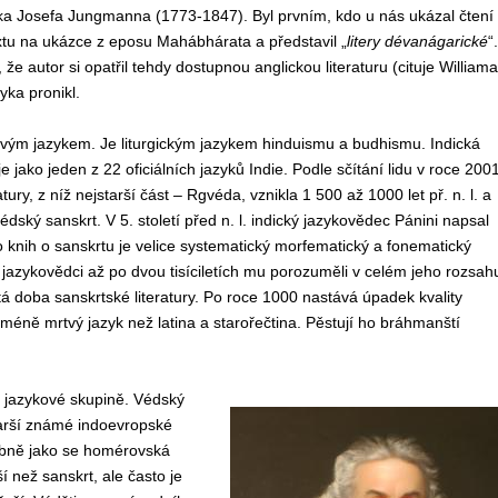
íka Josefa Jungmanna (1773-1847). Byl prvním, kdo u nás ukázal čtení
xtu na ukázce z eposu Mahábhárata a představil „
litery dévanágarické
“.
, že autor si opatřil tehdy dostupnou anglickou literaturu (cituje Williama
yka pronikl.
tvým jazykem. Je liturgickým jazykem hinduismu a budhismu. Indická
e jako jeden z 22 oficiálních jazyků Indie. Podle sčítání lidu v roce 200
ry, z níž nejstarší část – Rgvéda, vznikla 1 500 až 1000 let př. n. l. a
édský sanskrt. V 5. století před n. l. indický jazykovědec Pánini napsal
 knih o sanskrtu je velice systematický morfematický a fonematický
 jazykovědci až po dvou tisíciletích mu porozuměli v celém jeho rozsah
á doba sanskrtské literatury. Po roce 1000 nastává úpadek kvality
rt méně mrtvý jazyk než latina a starořečtina. Pěstují ho bráhmanští
é jazykové skupině. Védský
jstarší známé indoevropské
dobně jako se homérovská
ší než sanskrt, ale často je