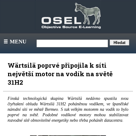
MENU
III
Wärtsilä poprvé připojila k síti
největší motor na vodík na světě
31H2
Finská technologická skupina Wärtsilä nedávno spustila svou
čtyřtaktní obludu Wärtsilä 31H2 poháněnou vodíkem, ve španělské
národní síti ve městě Bermeo. S tak velkým motorem na vodík to bylo
poprvé na světě. Podobné vodíkové motory mohou stabilizovat
rozvodné sítě obnovitelné energetiky nebo třeba pohánět datacentra.