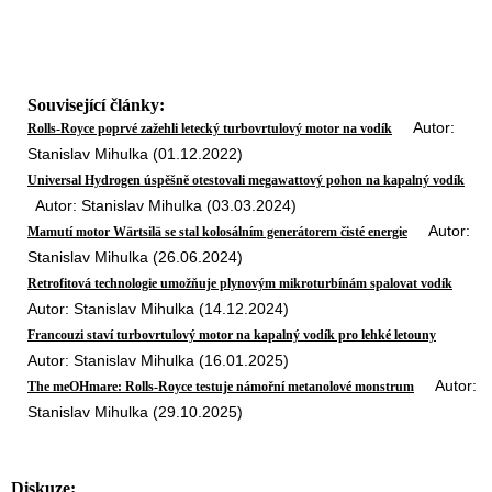
Související články:
Autor:
Rolls-Royce poprvé zažehli letecký turbovrtulový motor na vodík
Stanislav Mihulka (01.12.2022)
Universal Hydrogen úspěšně otestovali megawattový pohon na kapalný vodík
Autor: Stanislav Mihulka (03.03.2024)
Autor:
Mamutí motor Wärtsilä se stal kolosálním generátorem čisté energie
Stanislav Mihulka (26.06.2024)
Retrofitová technologie umožňuje plynovým mikroturbínám spalovat vodík
Autor: Stanislav Mihulka (14.12.2024)
Francouzi staví turbovrtulový motor na kapalný vodík pro lehké letouny
Autor: Stanislav Mihulka (16.01.2025)
Autor:
The meOHmare: Rolls-Royce testuje námořní metanolové monstrum
Stanislav Mihulka (29.10.2025)
Diskuze: