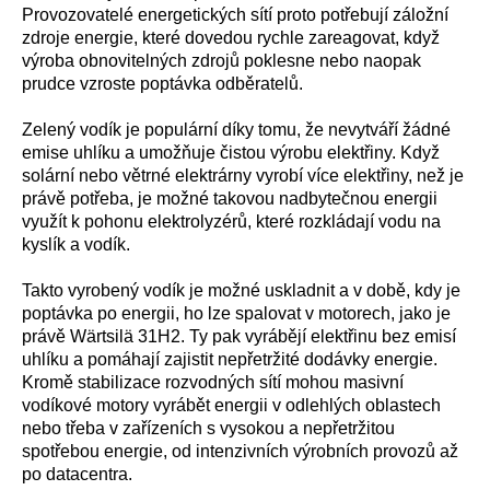
Provozovatelé energetických sítí proto potřebují záložní
zdroje energie, které dovedou rychle zareagovat, když
výroba obnovitelných zdrojů poklesne nebo naopak
prudce vzroste poptávka odběratelů.
Zelený vodík je populární díky tomu, že nevytváří žádné
emise uhlíku a umožňuje čistou výrobu elektřiny. Když
solární nebo větrné elektrárny vyrobí více elektřiny, než je
právě potřeba, je možné takovou nadbytečnou energii
využít k pohonu elektrolyzérů, které rozkládají vodu na
kyslík a vodík.
Takto vyrobený vodík je možné uskladnit a v době, kdy je
poptávka po energii, ho lze spalovat v motorech, jako je
právě Wärtsilä 31H2. Ty pak vyrábějí elektřinu bez emisí
uhlíku a pomáhají zajistit nepřetržité dodávky energie.
Kromě stabilizace rozvodných sítí mohou masivní
vodíkové motory vyrábět energii v odlehlých oblastech
nebo třeba v zařízeních s vysokou a nepřetržitou
spotřebou energie, od intenzivních výrobních provozů až
po datacentra.