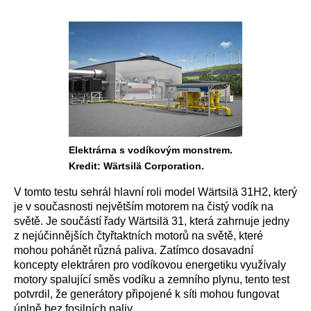
Elektrárna s vodíkovým monstrem.
Kredit: Wärtsilä Corporation.
V tomto testu sehrál hlavní roli model Wärtsilä 31H2, který
je v současnosti největším motorem na čistý vodík na
světě. Je součástí řady Wärtsilä 31, která zahrnuje jedny
z nejúčinnějších čtyřtaktních motorů na světě, které
mohou pohánět různá paliva. Zatímco dosavadní
koncepty elektráren pro vodíkovou energetiku využívaly
motory spalující směs vodíku a zemního plynu, tento test
potvrdil, že generátory připojené k síti mohou fungovat
úplně bez fosilních paliv.